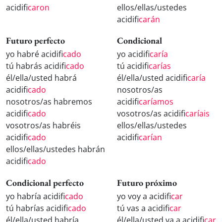
acidifi
caron
ellos/ellas/ustedes
acidifi
carán
Futuro perfecto
Condicional
yo habré acidifi
cado
yo acidifi
caría
tú habrás acidifi
cado
tú acidifi
carías
él/ella/usted habrá
él/ella/usted acidifi
caría
acidifi
cado
nosotros/as
nosotros/as habremos
acidifi
caríamos
acidifi
cado
vosotros/as acidifi
caríais
vosotros/as habréis
ellos/ellas/ustedes
acidifi
cado
acidifi
carían
ellos/ellas/ustedes habrán
acidifi
cado
Condicional perfecto
Futuro próximo
yo habría acidifi
cado
yo voy a acidifi
car
tú habrías acidifi
cado
tú vas a acidifi
car
él/ella/usted habría
él/ella/usted va a acidifi
car