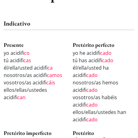
Indicativo
Presente
Pretérito perfecto
yo acidifi
co
yo he acidifi
cado
tú acidifi
cas
tú has acidifi
cado
él/ella/usted acidifi
ca
él/ella/usted ha
nosotros/as acidifi
camos
acidifi
cado
vosotros/as acidifi
cáis
nosotros/as hemos
ellos/ellas/ustedes
acidifi
cado
acidifi
can
vosotros/as habéis
acidifi
cado
ellos/ellas/ustedes han
acidifi
cado
Pretérito imperfecto
Pretérito