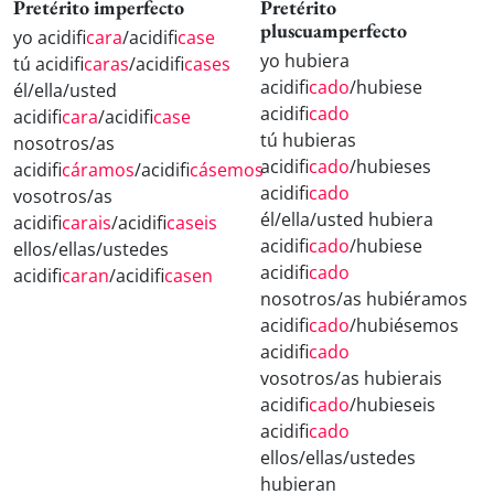
Pretérito imperfecto
Pretérito
pluscuamperfecto
yo acidifi
cara
/acidifi
case
yo hubiera
tú acidifi
caras
/acidifi
cases
acidifi
cado
/hubiese
él/ella/usted
acidifi
cado
acidifi
cara
/acidifi
case
tú hubieras
nosotros/as
acidifi
cado
/hubieses
acidifi
cáramos
/acidifi
cásemos
acidifi
cado
vosotros/as
él/ella/usted hubiera
acidifi
carais
/acidifi
caseis
acidifi
cado
/hubiese
ellos/ellas/ustedes
acidifi
cado
acidifi
caran
/acidifi
casen
nosotros/as hubiéramos
acidifi
cado
/hubiésemos
acidifi
cado
vosotros/as hubierais
acidifi
cado
/hubieseis
acidifi
cado
ellos/ellas/ustedes
hubieran