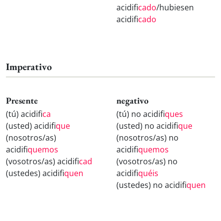
acidifi
cado
/hubiesen
acidifi
cado
Imperativo
Presente
negativo
(tú) acidifi
ca
(tú) no acidifi
ques
(usted) acidifi
que
(usted) no acidifi
que
(nosotros/as)
(nosotros/as) no
acidifi
quemos
acidifi
quemos
(vosotros/as) acidifi
cad
(vosotros/as) no
(ustedes) acidifi
quen
acidifi
quéis
(ustedes) no acidifi
quen