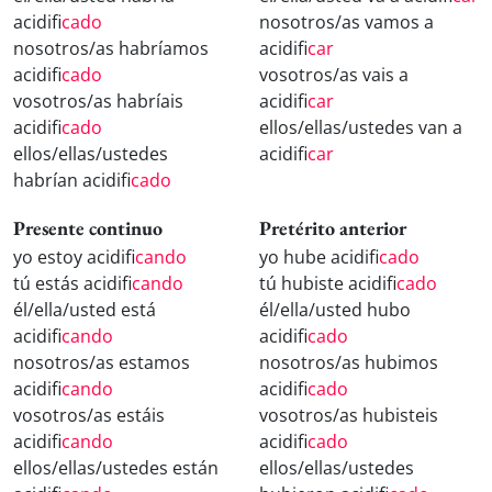
acidifi
cado
nosotros/as vamos a
nosotros/as habríamos
acidifi
car
acidifi
cado
vosotros/as vais a
vosotros/as habríais
acidifi
car
acidifi
cado
ellos/ellas/ustedes van a
ellos/ellas/ustedes
acidifi
car
habrían acidifi
cado
Presente continuo
Pretérito anterior
yo estoy acidifi
cando
yo hube acidifi
cado
tú estás acidifi
cando
tú hubiste acidifi
cado
él/ella/usted está
él/ella/usted hubo
acidifi
cando
acidifi
cado
nosotros/as estamos
nosotros/as hubimos
acidifi
cando
acidifi
cado
vosotros/as estáis
vosotros/as hubisteis
acidifi
cando
acidifi
cado
ellos/ellas/ustedes están
ellos/ellas/ustedes