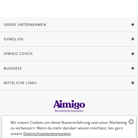
UNSER UNTERNEHMEN
GYMGLISH
AIMIGO COACH
BUSINESS
NÜTZLICHE LINKS
Deutsch
Wir nutzen Cookies um deine Nutzererfahrung und unser Marketing
zu verbessern. Wenn du mehr darüber wissen möchtest, lies gern
unsere
Datenschutzbestimmungen
.
©Aimigo 2026