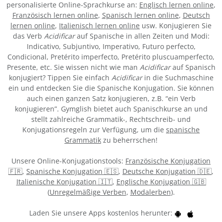
personalisierte Online-Sprachkurse an:
Englisch lernen online
,
Französisch lernen online
,
Spanisch lernen online
,
Deutsch
lernen online
,
Italienisch lernen online
usw. Konjugieren Sie
das Verb
Acidificar
auf Spanische in allen Zeiten und Modi:
Indicativo, Subjuntivo, Imperativo, Futuro perfecto,
Condicional, Pretérito imperfecto, Pretérito pluscuamperfecto,
Presente, etc. Sie wissen nicht wie man
Acidificar
auf Spanisch
konjugiert? Tippen Sie einfach
Acidificar
in die Suchmaschine
ein und entdecken Sie die Spanische Konjugation. Sie können
auch einen ganzen Satz konjugieren, z.B. “ein Verb
konjugieren”. Gymglish bietet auch Spanischkurse an und
stellt zahlreiche Grammatik-, Rechtschreib- und
Konjugationsregeln zur Verfügung, um die
spanische
Grammatik
zu beherrschen!
Unsere Online-Konjugationstools:
Französische Konjugation
🇫🇷
,
Spanische Konjugation 🇪🇸
,
Deutsche Konjugation 🇩🇪
,
Italienische Konjugation 🇮🇹
,
Englische Konjugation 🇬🇧
(
Unregelmäßige Verben
,
Modalerben
).
Laden Sie unsere Apps kostenlos herunter: