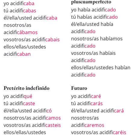
pluscuamperfecto
yo acidifi
caba
yo había acidifi
cado
tú acidifi
cabas
tú habías acidifi
cado
él/ella/usted acidifi
caba
él/ella/usted había
nosotros/as
acidifi
cado
acidifi
cábamos
nosotros/as habíamos
vosotros/as acidifi
cabais
acidifi
cado
ellos/ellas/ustedes
vosotros/as habíais
acidifi
caban
acidifi
cado
ellos/ellas/ustedes habían
acidifi
cado
Pretérito indefinido
Futuro
yo acidifi
qué
yo acidifi
caré
tú acidifi
caste
tú acidifi
carás
él/ella/usted acidifi
có
él/ella/usted acidifi
cará
nosotros/as acidifi
camos
nosotros/as
vosotros/as acidifi
casteis
acidifi
caremos
ellos/ellas/ustedes
vosotros/as acidifi
caréis