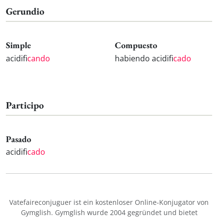
Gerundio
Simple
Compuesto
acidifi
cando
habiendo acidifi
cado
Participo
Pasado
acidifi
cado
Vatefaireconjuguer ist ein kostenloser Online-Konjugator von
Gymglish. Gymglish wurde 2004 gegründet und bietet