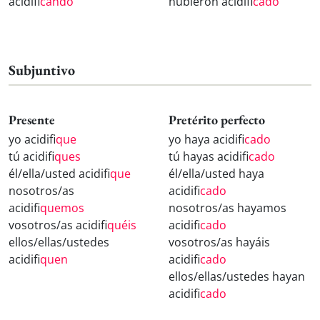
acidifi
cando
hubieron acidifi
cado
Subjuntivo
Presente
Pretérito perfecto
yo acidifi
que
yo haya acidifi
cado
tú acidifi
ques
tú hayas acidifi
cado
él/ella/usted acidifi
que
él/ella/usted haya
nosotros/as
acidifi
cado
acidifi
quemos
nosotros/as hayamos
vosotros/as acidifi
quéis
acidifi
cado
ellos/ellas/ustedes
vosotros/as hayáis
acidifi
quen
acidifi
cado
ellos/ellas/ustedes hayan
acidifi
cado