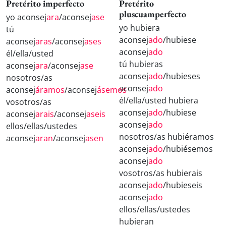
Pretérito imperfecto
Pretérito
pluscuamperfecto
yo aconsej
ara
/aconsej
ase
yo hubiera
tú
aconsej
ado
/hubiese
aconsej
aras
/aconsej
ases
aconsej
ado
él/ella/usted
tú hubieras
aconsej
ara
/aconsej
ase
aconsej
ado
/hubieses
nosotros/as
aconsej
ado
aconsej
áramos
/aconsej
ásemos
él/ella/usted hubiera
vosotros/as
aconsej
ado
/hubiese
aconsej
arais
/aconsej
aseis
aconsej
ado
ellos/ellas/ustedes
nosotros/as hubiéramos
aconsej
aran
/aconsej
asen
aconsej
ado
/hubiésemos
aconsej
ado
vosotros/as hubierais
aconsej
ado
/hubieseis
aconsej
ado
ellos/ellas/ustedes
hubieran