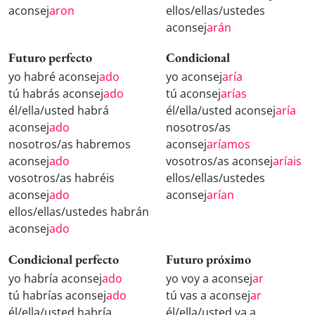
aconsej
aron
ellos/ellas/ustedes
aconsej
arán
Futuro perfecto
Condicional
yo habré aconsej
ado
yo aconsej
aría
tú habrás aconsej
ado
tú aconsej
arías
él/ella/usted habrá
él/ella/usted aconsej
aría
aconsej
ado
nosotros/as
nosotros/as habremos
aconsej
aríamos
aconsej
ado
vosotros/as aconsej
aríais
vosotros/as habréis
ellos/ellas/ustedes
aconsej
ado
aconsej
arían
ellos/ellas/ustedes habrán
aconsej
ado
Condicional perfecto
Futuro próximo
yo habría aconsej
ado
yo voy a aconsej
ar
tú habrías aconsej
ado
tú vas a aconsej
ar
él/ella/usted habría
él/ella/usted va a