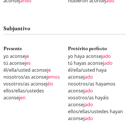
aconsej
ando
hubieron aconsej
ado
Subjuntivo
Presente
Pretérito perfecto
yo aconsej
e
yo haya aconsej
ado
tú aconsej
es
tú hayas aconsej
ado
él/ella/usted aconsej
e
él/ella/usted haya
nosotros/as aconsej
emos
aconsej
ado
vosotros/as aconsej
éis
nosotros/as hayamos
ellos/ellas/ustedes
aconsej
ado
aconsej
en
vosotros/as hayáis
aconsej
ado
ellos/ellas/ustedes hayan
aconsej
ado