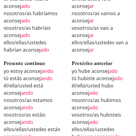
aconsej
ado
aconsej
ar
nosotros/as habríamos
nosotros/as vamos a
aconsej
ado
aconsej
ar
vosotros/as habríais
vosotros/as vais a
aconsej
ado
aconsej
ar
ellos/ellas/ustedes
ellos/ellas/ustedes van a
habrían aconsej
ado
aconsej
ar
Presente continuo
Pretérito anterior
yo estoy aconsej
ando
yo hube aconsej
ado
tú estás aconsej
ando
tú hubiste aconsej
ado
él/ella/usted está
él/ella/usted hubo
aconsej
ando
aconsej
ado
nosotros/as estamos
nosotros/as hubimos
aconsej
ando
aconsej
ado
vosotros/as estáis
vosotros/as hubisteis
aconsej
ando
aconsej
ado
ellos/ellas/ustedes están
ellos/ellas/ustedes