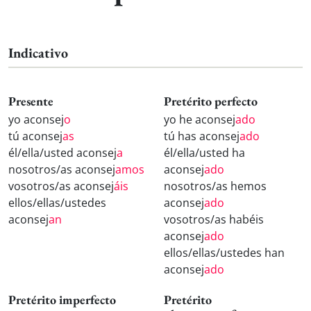
Indicativo
Presente
Pretérito perfecto
yo aconsej
o
yo he aconsej
ado
tú aconsej
as
tú has aconsej
ado
él/ella/usted aconsej
a
él/ella/usted ha
nosotros/as aconsej
amos
aconsej
ado
vosotros/as aconsej
áis
nosotros/as hemos
ellos/ellas/ustedes
aconsej
ado
aconsej
an
vosotros/as habéis
aconsej
ado
ellos/ellas/ustedes han
aconsej
ado
Pretérito imperfecto
Pretérito