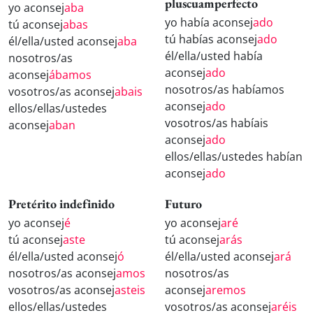
pluscuamperfecto
yo aconsej
aba
yo había aconsej
ado
tú aconsej
abas
tú habías aconsej
ado
él/ella/usted aconsej
aba
él/ella/usted había
nosotros/as
aconsej
ado
aconsej
ábamos
nosotros/as habíamos
vosotros/as aconsej
abais
aconsej
ado
ellos/ellas/ustedes
vosotros/as habíais
aconsej
aban
aconsej
ado
ellos/ellas/ustedes habían
aconsej
ado
Pretérito indefinido
Futuro
yo aconsej
é
yo aconsej
aré
tú aconsej
aste
tú aconsej
arás
él/ella/usted aconsej
ó
él/ella/usted aconsej
ará
nosotros/as aconsej
amos
nosotros/as
vosotros/as aconsej
asteis
aconsej
aremos
ellos/ellas/ustedes
vosotros/as aconsej
aréis