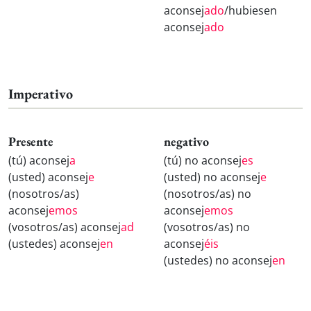
aconsej
ado
/hubiesen
aconsej
ado
Imperativo
Presente
negativo
(tú) aconsej
a
(tú) no aconsej
es
(usted) aconsej
e
(usted) no aconsej
e
(nosotros/as)
(nosotros/as) no
aconsej
emos
aconsej
emos
(vosotros/as) aconsej
ad
(vosotros/as) no
(ustedes) aconsej
en
aconsej
éis
(ustedes) no aconsej
en