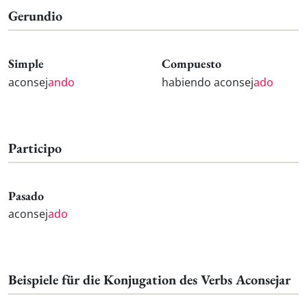
Gerundio
Simple
Compuesto
aconsej
ando
habiendo aconsej
ado
Participo
Pasado
aconsej
ado
Beispiele für die Konjugation des Verbs Aconsejar