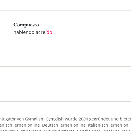
Compuesto
habiendo acre
ído
Konjugator von Gymglish. Gymglish wurde 2004 gegründet und bietet
anisch lernen online
,
Deutsch lernen online
,
Italienisch lernen onl