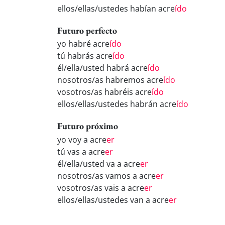
ellos/ellas/ustedes habían acre
ído
Futuro perfecto
yo habré acre
ído
tú habrás acre
ído
él/ella/usted habrá acre
ído
nosotros/as habremos acre
ído
vosotros/as habréis acre
ído
ellos/ellas/ustedes habrán acre
ído
Futuro próximo
yo voy a acre
er
tú vas a acre
er
él/ella/usted va a acre
er
nosotros/as vamos a acre
er
vosotros/as vais a acre
er
ellos/ellas/ustedes van a acre
er