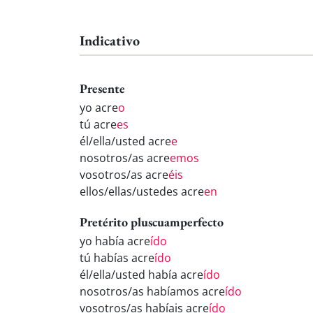
Indicativo
Presente
yo acre
o
tú acre
es
él/ella/usted acre
e
nosotros/as acre
emos
vosotros/as acre
éis
ellos/ellas/ustedes acre
en
Pretérito pluscuamperfecto
yo había acre
ído
tú habías acre
ído
él/ella/usted había acre
ído
nosotros/as habíamos acre
ído
vosotros/as habíais acre
ído