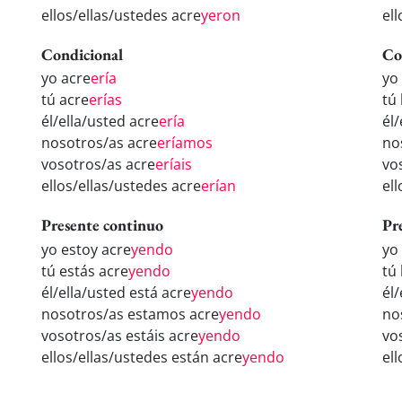
ellos/ellas/ustedes acre
yeron
el
Condicional
Co
yo acre
ería
yo
tú acre
erías
tú
él/ella/usted acre
ería
él
nosotros/as acre
eríamos
no
vosotros/as acre
eríais
vo
ellos/ellas/ustedes acre
erían
el
Presente continuo
Pr
yo estoy acre
yendo
yo
tú estás acre
yendo
tú
él/ella/usted está acre
yendo
él
nosotros/as estamos acre
yendo
no
vosotros/as estáis acre
yendo
vo
ellos/ellas/ustedes están acre
yendo
el