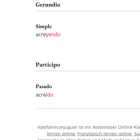
Gerundio
Simple
acre
yendo
Participo
Pasado
acre
ído
Vatefaireconjuguer ist ein kostenloser Online-
lernen online
,
Französisch lernen online
,
Sp