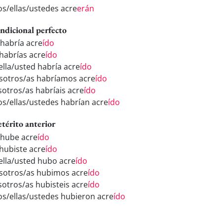
los/ellas/ustedes acre
erán
ndicional perfecto
 habría acre
ído
 habrías acre
ído
/ella/usted habría acre
ído
sotros/as habríamos acre
ído
sotros/as habríais acre
ído
los/ellas/ustedes habrían acre
ído
etérito anterior
 hube acre
ído
 hubiste acre
ído
/ella/usted hubo acre
ído
sotros/as hubimos acre
ído
sotros/as hubisteis acre
ído
los/ellas/ustedes hubieron acre
ído