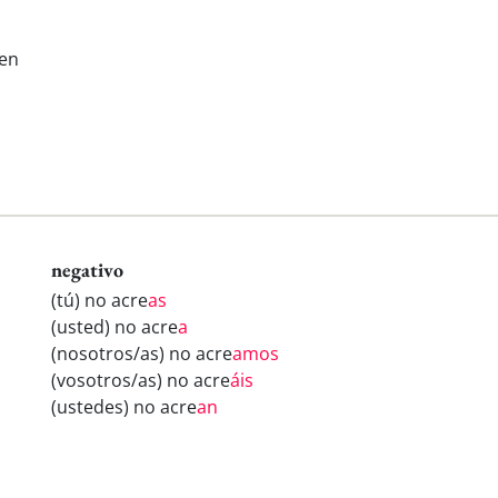
sen
negativo
(tú) no acre
as
(usted) no acre
a
(nosotros/as) no acre
amos
(vosotros/as) no acre
áis
(ustedes) no acre
an