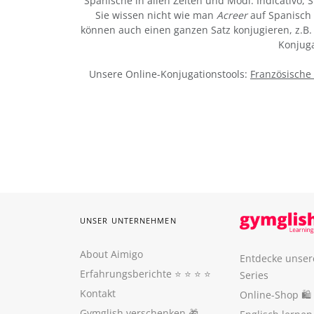
Spanische in allen Zeiten und Modi: Indicativo, S
Sie wissen nicht wie man
Acreer
auf Spanisch 
können auch einen ganzen Satz konjugieren, z.B. 
Konjuga
Unsere Online-Konjugationstools:
Französische
UNSER UNTERNEHMEN
About Aimigo
Entdecke unser
Erfahrungsberichte
⭐️ ⭐️ ⭐️ ⭐️
Series
Kontakt
Online-Shop 🛍
Gymglish verschenken
🎁