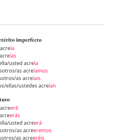
etérito imperfecto
 acre
ía
 acre
ías
ella/usted acre
ía
sotros/as acre
íamos
sotros/as acre
íais
los/ellas/ustedes acre
ían
turo
 acre
eré
 acre
erás
ella/usted acre
erá
sotros/as acre
eremos
sotros/as acre
eréis