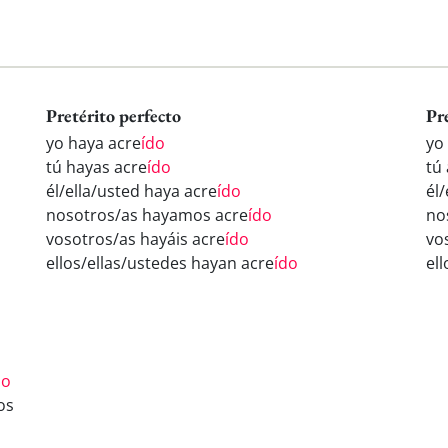
Pretérito perfecto
Pr
yo haya acre
ído
yo
tú hayas acre
ído
tú
él/ella/usted haya acre
ído
él/
nosotros/as hayamos acre
ído
no
vosotros/as hayáis acre
ído
vo
ellos/ellas/ustedes hayan acre
ído
el
do
os