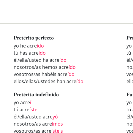
Pretérito perfecto
Pr
yo he acre
ído
yo
tú has acre
ído
tú
él/ella/usted ha acre
ído
él/
nosotros/as hemos acre
ído
no
vosotros/as habéis acre
ído
vo
ellos/ellas/ustedes han acre
ído
el
Pretérito indefinido
Fu
yo acre
í
yo
tú acre
íste
tú
él/ella/usted acre
yó
él/
nosotros/as acre
ímos
no
vosotros/as acre
ísteis
vo