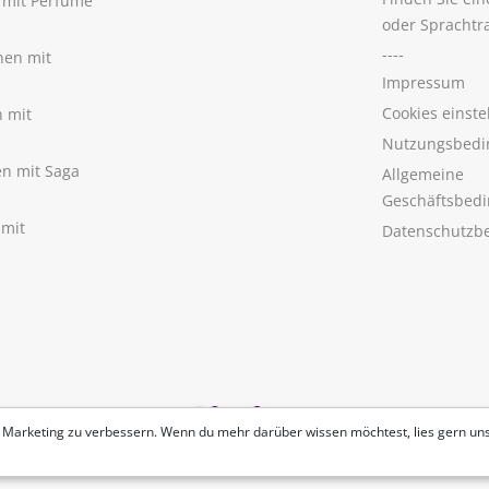
n mit Perfume
oder Sprachtr
----
nen mit
Impressum
Cookies einste
n mit
Nutzungsbedi
nen mit Saga
Allgemeine
Geschäftsbed
 mit
Datenschutzb
 Marketing zu verbessern. Wenn du mehr darüber wissen möchtest, lies gern un