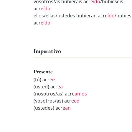
vosotros/as hubierais acre
ído
/hubieseis
acre
ído
ellos/ellas/ustedes hubieran acre
ído
/hubie
acre
ído
Imperativo
Presente
(tú) acre
e
(usted) acre
a
(nosotros/as) acre
amos
(vosotros/as) acre
ed
(ustedes) acre
an