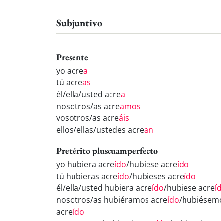
Subjuntivo
Presente
yo acre
a
tú acre
as
él/ella/usted acre
a
nosotros/as acre
amos
vosotros/as acre
áis
ellos/ellas/ustedes acre
an
Pretérito pluscuamperfecto
yo hubiera acre
ído
/hubiese acre
ído
tú hubieras acre
ído
/hubieses acre
ído
él/ella/usted hubiera acre
ído
/hubiese acre
í
nosotros/as hubiéramos acre
ído
/hubiésem
acre
ído