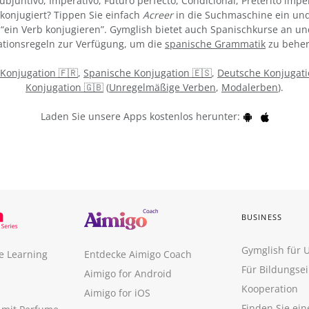
ubjuntivo, Imperativo, Futuro perfecto, Condicional, Pretérito impe
konjugiert? Tippen Sie einfach
Acreer
in die Suchmaschine ein und
“ein Verb konjugieren”. Gymglish bietet auch Spanischkurse an un
tionsregeln zur Verfügung, um die
spanische Grammatik
zu beher
 Konjugation 🇫🇷
,
Spanische Konjugation 🇪🇸
,
Deutsche Konjugati
Konjugation 🇬🇧
(
Unregelmäßige Verben
,
Modalerben
).
Laden Sie unsere Apps kostenlos herunter:
BUSINESS
Gymglish für
e Learning
Entdecke Aimigo Coach
Für Bildungse
Aimigo for Android
Kooperation
Aimigo for iOS
Finden Sie ei