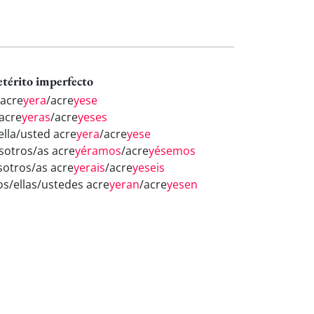
etérito imperfecto
 acre
yera
/acre
yese
 acre
yeras
/acre
yeses
ella/usted acre
yera
/acre
yese
sotros/as acre
yéramos
/acre
yésemos
sotros/as acre
yerais
/acre
yeseis
los/ellas/ustedes acre
yeran
/acre
yesen