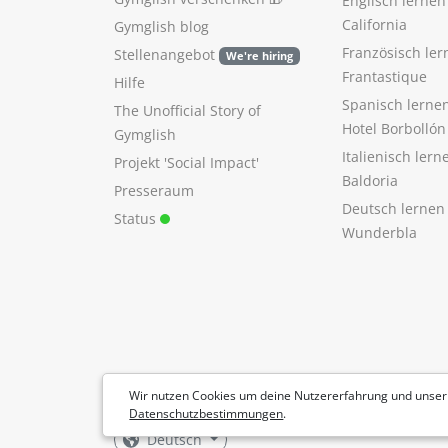
Englisch lerne
California
Gymglish blog
Französisch ler
Stellenangebot
We're hiring
Frantastique
Hilfe
Spanisch lerne
The Unofficial Story of
Hotel Borbollón
Gymglish
Italienisch ler
Projekt 'Social Impact'
Baldoria
Presseraum
Deutsch lernen
Status
Wunderbla
Wir nutzen Cookies um deine Nutzererfahrung und unser
Datenschutzbestimmungen
.
Deutsch