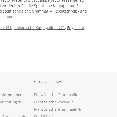
rfecto, Pretérito pluscuamperfecto, Presente, etc.
 entdecken Sie die Spanische Konjugation. Sie
d stellt zahlreiche Grammatik-, Rechtschreib- und
rschen!
on 🇩🇪
,
Italienische Konjugation 🇮🇹
,
Englische
NÜTZLICHE LINKS
 Unternehmen
Französische Grammatik
inrichtungen
Französische Vokabeln
Französische Grammatik &
Wortschatz
ne Sprachschule