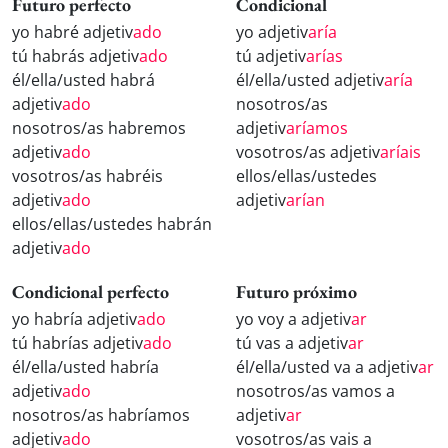
Futuro perfecto
Condicional
yo habré adjetiv
ado
yo adjetiv
aría
tú habrás adjetiv
ado
tú adjetiv
arías
él/ella/usted habrá
él/ella/usted adjetiv
aría
adjetiv
ado
nosotros/as
nosotros/as habremos
adjetiv
aríamos
adjetiv
ado
vosotros/as adjetiv
aríais
vosotros/as habréis
ellos/ellas/ustedes
adjetiv
ado
adjetiv
arían
ellos/ellas/ustedes habrán
adjetiv
ado
Condicional perfecto
Futuro próximo
yo habría adjetiv
ado
yo voy a adjetiv
ar
tú habrías adjetiv
ado
tú vas a adjetiv
ar
él/ella/usted habría
él/ella/usted va a adjetiv
ar
adjetiv
ado
nosotros/as vamos a
nosotros/as habríamos
adjetiv
ar
adjetiv
ado
vosotros/as vais a