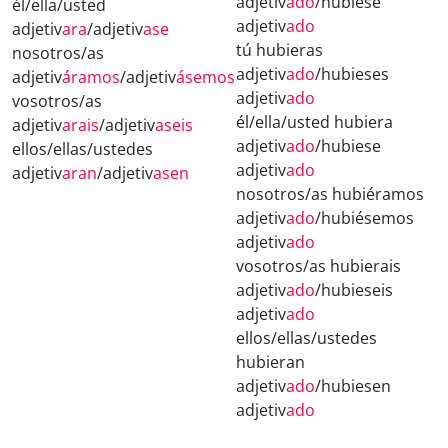
adjetiv
ado
/hubiese
él/ella/usted
adjetiv
ado
adjetiv
ara
/adjetiv
ase
tú hubieras
nosotros/as
adjetiv
ado
/hubieses
adjetiv
áramos
/adjetiv
ásemos
adjetiv
ado
vosotros/as
él/ella/usted hubiera
adjetiv
arais
/adjetiv
aseis
adjetiv
ado
/hubiese
ellos/ellas/ustedes
adjetiv
ado
adjetiv
aran
/adjetiv
asen
nosotros/as hubiéramos
adjetiv
ado
/hubiésemos
adjetiv
ado
vosotros/as hubierais
adjetiv
ado
/hubieseis
adjetiv
ado
ellos/ellas/ustedes
hubieran
adjetiv
ado
/hubiesen
adjetiv
ado