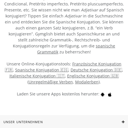
Condicional, Pretérito imperfecto, Pretérito pluscuamperfecto,
Presente, etc. Sie wissen nicht wie man
Adjetivar
auf Spanisch
konjugiert? Tippen Sie einfach
Adjetivar
in die Suchmaschine
ein und entdecken Sie die Spanische Konjugation. Sie können
auch einen ganzen Satz konjugieren, z.B. “ein Verb
konjugieren”. Gymglish bietet auch Spanischkurse an und
stellt zahlreiche Grammatik-, Rechtschreib- und
Konjugationsregeln zur Verfügung, um die
spanische
Grammatik
zu beherrschen!
Unsere Online-Konjugationstools:
Französische Konjugation
🇫🇷
,
Spanische Konjugation 🇪🇸
,
Deutsche Konjugation 🇩🇪
,
Italienische Konjugation 🇮🇹
,
Englische Konjugation 🇬🇧
(
Unregelmäßige Verben
,
Modalerben
).
Laden Sie unsere Apps kostenlos herunter:
UNSER UNTERNEHMEN