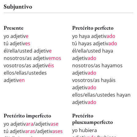
Subjuntivo
Presente
Pretérito perfecto
yo adjetiv
e
yo haya adjetiv
ado
tú adjetiv
es
tú hayas adjetiv
ado
él/ella/usted adjetiv
e
él/ella/usted haya
nosotros/as adjetiv
emos
adjetiv
ado
vosotros/as adjetiv
éis
nosotros/as hayamos
ellos/ellas/ustedes
adjetiv
ado
adjetiv
en
vosotros/as hayáis
adjetiv
ado
ellos/ellas/ustedes hayan
adjetiv
ado
Pretérito imperfecto
Pretérito
pluscuamperfecto
yo adjetiv
ara
/adjetiv
ase
yo hubiera
tú adjetiv
aras
/adjetiv
ases