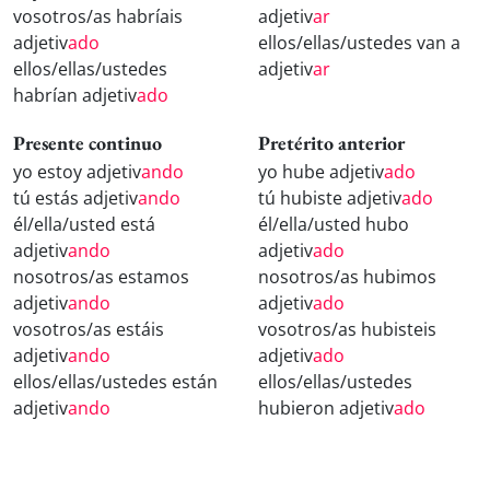
vosotros/as habríais
adjetiv
ar
adjetiv
ado
ellos/ellas/ustedes van a
ellos/ellas/ustedes
adjetiv
ar
habrían adjetiv
ado
Presente continuo
Pretérito anterior
yo estoy adjetiv
ando
yo hube adjetiv
ado
tú estás adjetiv
ando
tú hubiste adjetiv
ado
él/ella/usted está
él/ella/usted hubo
adjetiv
ando
adjetiv
ado
nosotros/as estamos
nosotros/as hubimos
adjetiv
ando
adjetiv
ado
vosotros/as estáis
vosotros/as hubisteis
adjetiv
ando
adjetiv
ado
ellos/ellas/ustedes están
ellos/ellas/ustedes
adjetiv
ando
hubieron adjetiv
ado