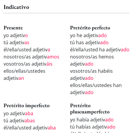
Indicativo
Presente
Pretérito perfecto
yo adjetiv
o
yo he adjetiv
ado
tú adjetiv
as
tú has adjetiv
ado
él/ella/usted adjetiv
a
él/ella/usted ha adjetiv
ado
nosotros/as adjetiv
amos
nosotros/as hemos
vosotros/as adjetiv
áis
adjetiv
ado
ellos/ellas/ustedes
vosotros/as habéis
adjetiv
an
adjetiv
ado
ellos/ellas/ustedes han
adjetiv
ado
Pretérito imperfecto
Pretérito
pluscuamperfecto
yo adjetiv
aba
yo había adjetiv
ado
tú adjetiv
abas
tú habías adjetiv
ado
él/ella/usted adjetiv
aba