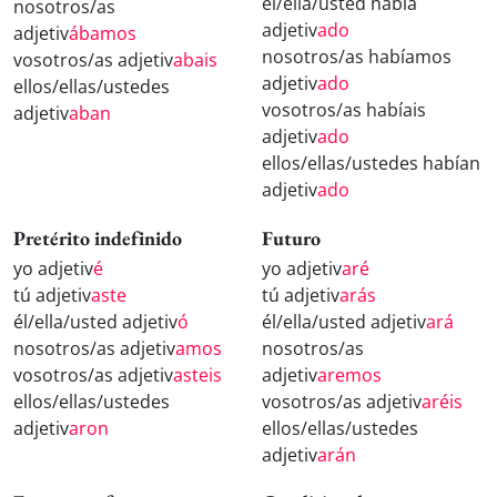
él/ella/usted había
nosotros/as
adjetiv
ado
adjetiv
ábamos
nosotros/as habíamos
vosotros/as adjetiv
abais
adjetiv
ado
ellos/ellas/ustedes
vosotros/as habíais
adjetiv
aban
adjetiv
ado
ellos/ellas/ustedes habían
adjetiv
ado
Pretérito indefinido
Futuro
yo adjetiv
é
yo adjetiv
aré
tú adjetiv
aste
tú adjetiv
arás
él/ella/usted adjetiv
ó
él/ella/usted adjetiv
ará
nosotros/as adjetiv
amos
nosotros/as
vosotros/as adjetiv
asteis
adjetiv
aremos
ellos/ellas/ustedes
vosotros/as adjetiv
aréis
adjetiv
aron
ellos/ellas/ustedes
adjetiv
arán