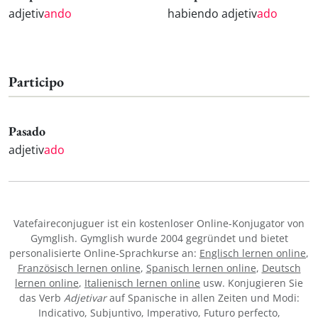
adjetiv
ando
habiendo adjetiv
ado
Participo
Pasado
adjetiv
ado
Vatefaireconjuguer ist ein kostenloser Online-Konjugator von
Gymglish. Gymglish wurde 2004 gegründet und bietet
personalisierte Online-Sprachkurse an:
Englisch lernen online
,
Französisch lernen online
,
Spanisch lernen online
,
Deutsch
lernen online
,
Italienisch lernen online
usw. Konjugieren Sie
das Verb
Adjetivar
auf Spanische in allen Zeiten und Modi:
Indicativo, Subjuntivo, Imperativo, Futuro perfecto,