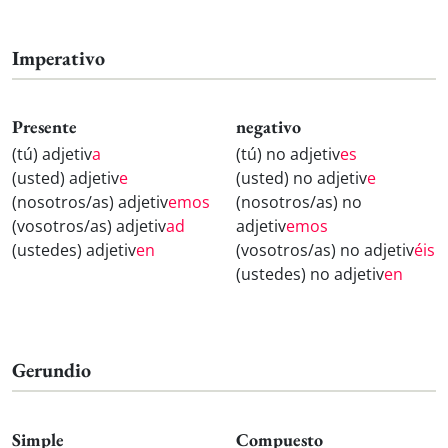
Imperativo
Presente
negativo
(tú) adjetiv
a
(tú) no adjetiv
es
(usted) adjetiv
e
(usted) no adjetiv
e
(nosotros/as) adjetiv
emos
(nosotros/as) no
(vosotros/as) adjetiv
ad
adjetiv
emos
(ustedes) adjetiv
en
(vosotros/as) no adjetiv
éis
(ustedes) no adjetiv
en
Gerundio
Simple
Compuesto