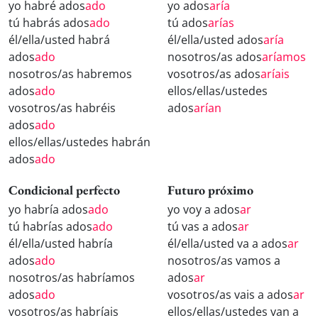
yo habré ados
ado
yo ados
aría
tú habrás ados
ado
tú ados
arías
él/ella/usted habrá
él/ella/usted ados
aría
ados
ado
nosotros/as ados
aríamos
nosotros/as habremos
vosotros/as ados
aríais
ados
ado
ellos/ellas/ustedes
vosotros/as habréis
ados
arían
ados
ado
ellos/ellas/ustedes habrán
ados
ado
Condicional perfecto
Futuro próximo
yo habría ados
ado
yo voy a ados
ar
tú habrías ados
ado
tú vas a ados
ar
él/ella/usted habría
él/ella/usted va a ados
ar
ados
ado
nosotros/as vamos a
nosotros/as habríamos
ados
ar
ados
ado
vosotros/as vais a ados
ar
vosotros/as habríais
ellos/ellas/ustedes van a