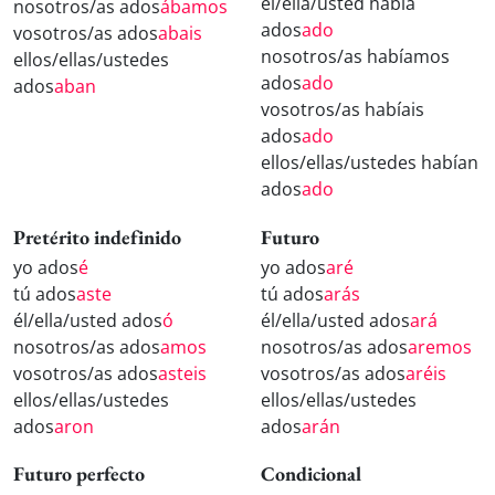
él/ella/usted había
nosotros/as ados
ábamos
ados
ado
vosotros/as ados
abais
nosotros/as habíamos
ellos/ellas/ustedes
ados
ado
ados
aban
vosotros/as habíais
ados
ado
ellos/ellas/ustedes habían
ados
ado
Pretérito indefinido
Futuro
yo ados
é
yo ados
aré
tú ados
aste
tú ados
arás
él/ella/usted ados
ó
él/ella/usted ados
ará
nosotros/as ados
amos
nosotros/as ados
aremos
vosotros/as ados
asteis
vosotros/as ados
aréis
ellos/ellas/ustedes
ellos/ellas/ustedes
ados
aron
ados
arán
Futuro perfecto
Condicional