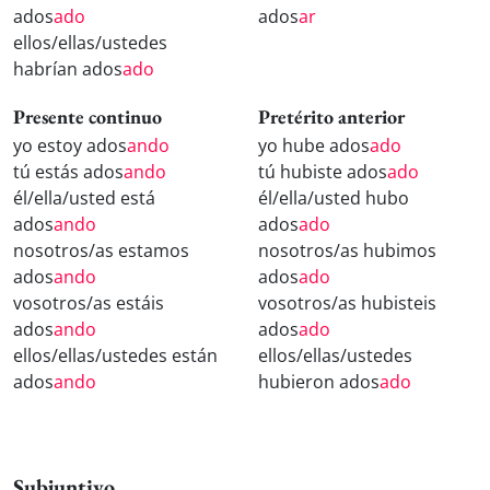
ados
ado
ados
ar
ellos/ellas/ustedes
habrían ados
ado
Presente continuo
Pretérito anterior
yo estoy ados
ando
yo hube ados
ado
tú estás ados
ando
tú hubiste ados
ado
él/ella/usted está
él/ella/usted hubo
ados
ando
ados
ado
nosotros/as estamos
nosotros/as hubimos
ados
ando
ados
ado
vosotros/as estáis
vosotros/as hubisteis
ados
ando
ados
ado
ellos/ellas/ustedes están
ellos/ellas/ustedes
ados
ando
hubieron ados
ado
Subjuntivo