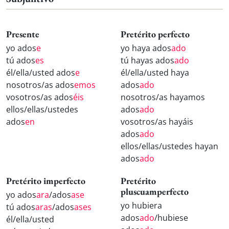
Presente
Pretérito perfecto
yo ados
e
yo haya ados
ado
tú ados
es
tú hayas ados
ado
él/ella/usted ados
e
él/ella/usted haya
nosotros/as ados
emos
ados
ado
vosotros/as ados
éis
nosotros/as hayamos
ellos/ellas/ustedes
ados
ado
ados
en
vosotros/as hayáis
ados
ado
ellos/ellas/ustedes hayan
ados
ado
Pretérito imperfecto
Pretérito
pluscuamperfecto
yo ados
ara
/ados
ase
yo hubiera
tú ados
aras
/ados
ases
ados
ado
/hubiese
él/ella/usted