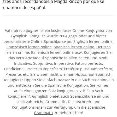
tres años recordándole a Magda Rincón por qué se
enamoró del español.
Vatefaireconjuguer ist ein kostenloser Online-Konjugator von
Gymglish. Gymglish wurde 2004 gegründet und bietet
personalisierte Online-Sprachkurse an:
Englisch lernen online
,
Französisch lernen online
,
Spanisch lernen online
,
Deutsch
lernen online
,
Italienisch lernen online
usw. Konjugieren Sie
das Verb
Adosar
auf Spanische in allen Zeiten und Modi:
Indicativo, Subjuntivo, Imperativo, Futuro perfecto,
Condicional, Pretérito imperfecto, Pretérito pluscuamperfecto,
Presente, etc. Sie wissen nicht wie man
Adosar
auf Spanisch
konjugiert? Tippen Sie einfach
Adosar
in die Suchmaschine ein
und entdecken Sie die Spanische Konjugation. Sie können
auch einen ganzen Satz konjugieren, z.B. “ein Verb
konjugieren”. Gymglish bietet auch Spanischkurse an und
stellt zahlreiche Grammatik-, Rechtschreib- und
Konjugationsregeln zur Verfügung, um die
spanische
Grammatik
zu beherrschen!