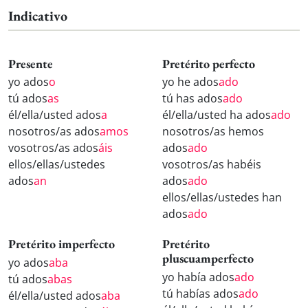
Indicativo
Presente
Pretérito perfecto
yo ados
o
yo he ados
ado
tú ados
as
tú has ados
ado
él/ella/usted ados
a
él/ella/usted ha ados
ado
nosotros/as ados
amos
nosotros/as hemos
vosotros/as ados
áis
ados
ado
ellos/ellas/ustedes
vosotros/as habéis
ados
an
ados
ado
ellos/ellas/ustedes han
ados
ado
Pretérito imperfecto
Pretérito
pluscuamperfecto
yo ados
aba
yo había ados
ado
tú ados
abas
tú habías ados
ado
él/ella/usted ados
aba