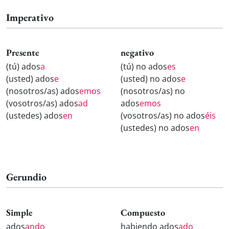
Imperativo
Presente
negativo
(tú) ados
a
(tú) no ados
es
(usted) ados
e
(usted) no ados
e
(nosotros/as) ados
emos
(nosotros/as) no
(vosotros/as) ados
ad
ados
emos
(ustedes) ados
en
(vosotros/as) no ados
éis
(ustedes) no ados
en
Gerundio
Simple
Compuesto
ados
ando
habiendo ados
ado