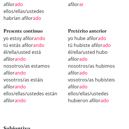
afilor
ado
afilor
ar
ellos/ellas/ustedes
habrían afilor
ado
Presente continuo
Pretérito anterior
yo estoy afilor
ando
yo hube afilor
ado
tú estás afilor
ando
tú hubiste afilor
ado
él/ella/usted está
él/ella/usted hubo
afilor
ando
afilor
ado
nosotros/as estamos
nosotros/as hubimos
afilor
ando
afilor
ado
vosotros/as estáis
vosotros/as hubisteis
afilor
ando
afilor
ado
ellos/ellas/ustedes están
ellos/ellas/ustedes
afilor
ando
hubieron afilor
ado
Subjuntivo