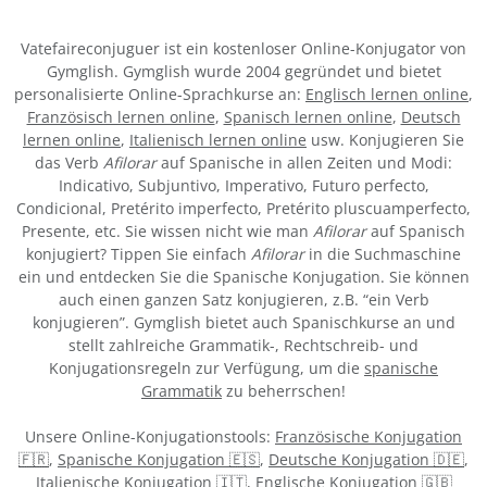
Vatefaireconjuguer ist ein kostenloser Online-Konjugator von
Gymglish. Gymglish wurde 2004 gegründet und bietet
personalisierte Online-Sprachkurse an:
Englisch lernen online
,
Französisch lernen online
,
Spanisch lernen online
,
Deutsch
lernen online
,
Italienisch lernen online
usw. Konjugieren Sie
das Verb
Afilorar
auf Spanische in allen Zeiten und Modi:
Indicativo, Subjuntivo, Imperativo, Futuro perfecto,
Condicional, Pretérito imperfecto, Pretérito pluscuamperfecto,
Presente, etc. Sie wissen nicht wie man
Afilorar
auf Spanisch
konjugiert? Tippen Sie einfach
Afilorar
in die Suchmaschine
ein und entdecken Sie die Spanische Konjugation. Sie können
auch einen ganzen Satz konjugieren, z.B. “ein Verb
konjugieren”. Gymglish bietet auch Spanischkurse an und
stellt zahlreiche Grammatik-, Rechtschreib- und
Konjugationsregeln zur Verfügung, um die
spanische
Grammatik
zu beherrschen!
Unsere Online-Konjugationstools:
Französische Konjugation
🇫🇷
,
Spanische Konjugation 🇪🇸
,
Deutsche Konjugation 🇩🇪
,
Italienische Konjugation 🇮🇹
,
Englische Konjugation 🇬🇧