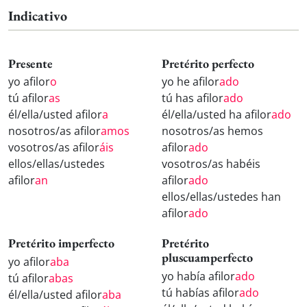
Indicativo
Presente
Pretérito perfecto
yo afilor
o
yo he afilor
ado
tú afilor
as
tú has afilor
ado
él/ella/usted afilor
a
él/ella/usted ha afilor
ado
nosotros/as afilor
amos
nosotros/as hemos
vosotros/as afilor
áis
afilor
ado
ellos/ellas/ustedes
vosotros/as habéis
afilor
an
afilor
ado
ellos/ellas/ustedes han
afilor
ado
Pretérito imperfecto
Pretérito
pluscuamperfecto
yo afilor
aba
yo había afilor
ado
tú afilor
abas
tú habías afilor
ado
él/ella/usted afilor
aba