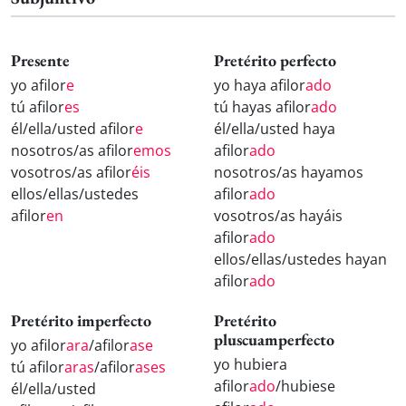
Presente
Pretérito perfecto
yo afilor
e
yo haya afilor
ado
tú afilor
es
tú hayas afilor
ado
él/ella/usted afilor
e
él/ella/usted haya
nosotros/as afilor
emos
afilor
ado
vosotros/as afilor
éis
nosotros/as hayamos
ellos/ellas/ustedes
afilor
ado
afilor
en
vosotros/as hayáis
afilor
ado
ellos/ellas/ustedes hayan
afilor
ado
Pretérito imperfecto
Pretérito
pluscuamperfecto
yo afilor
ara
/afilor
ase
yo hubiera
tú afilor
aras
/afilor
ases
afilor
ado
/hubiese
él/ella/usted