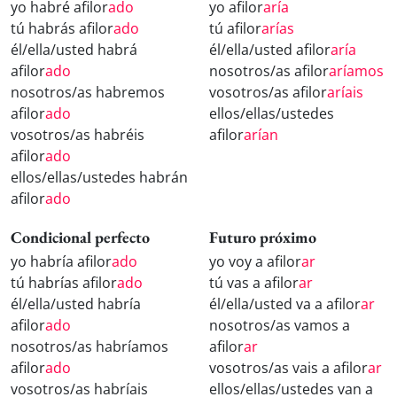
yo habré afilor
ado
yo afilor
aría
tú habrás afilor
ado
tú afilor
arías
él/ella/usted habrá
él/ella/usted afilor
aría
afilor
ado
nosotros/as afilor
aríamos
nosotros/as habremos
vosotros/as afilor
aríais
afilor
ado
ellos/ellas/ustedes
vosotros/as habréis
afilor
arían
afilor
ado
ellos/ellas/ustedes habrán
afilor
ado
Condicional perfecto
Futuro próximo
yo habría afilor
ado
yo voy a afilor
ar
tú habrías afilor
ado
tú vas a afilor
ar
él/ella/usted habría
él/ella/usted va a afilor
ar
afilor
ado
nosotros/as vamos a
nosotros/as habríamos
afilor
ar
afilor
ado
vosotros/as vais a afilor
ar
vosotros/as habríais
ellos/ellas/ustedes van a