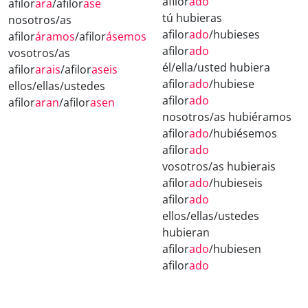
afilor
ado
afilor
ara
/afilor
ase
tú hubieras
nosotros/as
afilor
ado
/hubieses
afilor
áramos
/afilor
ásemos
afilor
ado
vosotros/as
él/ella/usted hubiera
afilor
arais
/afilor
aseis
afilor
ado
/hubiese
ellos/ellas/ustedes
afilor
ado
afilor
aran
/afilor
asen
nosotros/as hubiéramos
afilor
ado
/hubiésemos
afilor
ado
vosotros/as hubierais
afilor
ado
/hubieseis
afilor
ado
ellos/ellas/ustedes
hubieran
afilor
ado
/hubiesen
afilor
ado