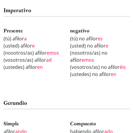
Imperativo
Presente
negativo
(tú) afilor
a
(tú) no afilor
es
(usted) afilor
e
(usted) no afilor
e
(nosotros/as) afilor
emos
(nosotros/as) no
(vosotros/as) afilor
ad
afilor
emos
(ustedes) afilor
en
(vosotros/as) no afilor
éis
(ustedes) no afilor
en
Gerundio
Simple
Compuesto
afilor
ando
habiendo afilor
ado