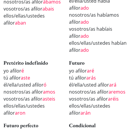
él/ella/usted había
nosotros/as afilor
ábamos
afilor
ado
vosotros/as afilor
abais
nosotros/as habíamos
ellos/ellas/ustedes
afilor
ado
afilor
aban
vosotros/as habíais
afilor
ado
ellos/ellas/ustedes habían
afilor
ado
Pretérito indefinido
Futuro
yo afilor
é
yo afilor
aré
tú afilor
aste
tú afilor
arás
él/ella/usted afilor
ó
él/ella/usted afilor
ará
nosotros/as afilor
amos
nosotros/as afilor
aremos
vosotros/as afilor
asteis
vosotros/as afilor
aréis
ellos/ellas/ustedes
ellos/ellas/ustedes
afilor
aron
afilor
arán
Futuro perfecto
Condicional