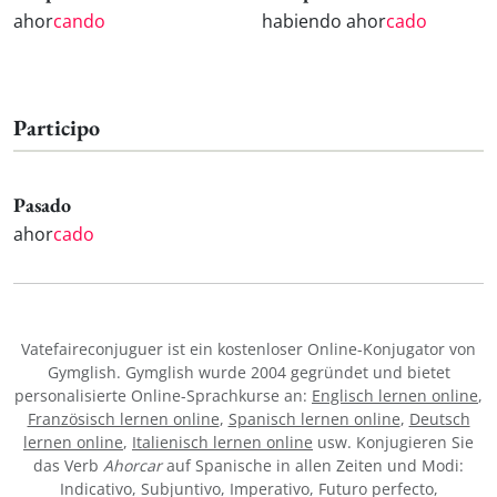
ahor
cando
habiendo ahor
cado
Participo
Pasado
ahor
cado
Vatefaireconjuguer ist ein kostenloser Online-Konjugator von
Gymglish. Gymglish wurde 2004 gegründet und bietet
personalisierte Online-Sprachkurse an:
Englisch lernen online
,
Französisch lernen online
,
Spanisch lernen online
,
Deutsch
lernen online
,
Italienisch lernen online
usw. Konjugieren Sie
das Verb
Ahorcar
auf Spanische in allen Zeiten und Modi:
Indicativo, Subjuntivo, Imperativo, Futuro perfecto,