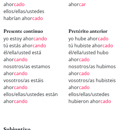
ahor
cado
ahor
car
ellos/ellas/ustedes
habrían ahor
cado
Presente continuo
Pretérito anterior
yo estoy ahor
cando
yo hube ahor
cado
tú estás ahor
cando
tú hubiste ahor
cado
él/ella/usted está
él/ella/usted hubo
ahor
cando
ahor
cado
nosotros/as estamos
nosotros/as hubimos
ahor
cando
ahor
cado
vosotros/as estáis
vosotros/as hubisteis
ahor
cando
ahor
cado
ellos/ellas/ustedes están
ellos/ellas/ustedes
ahor
cando
hubieron ahor
cado
Subjuntivo