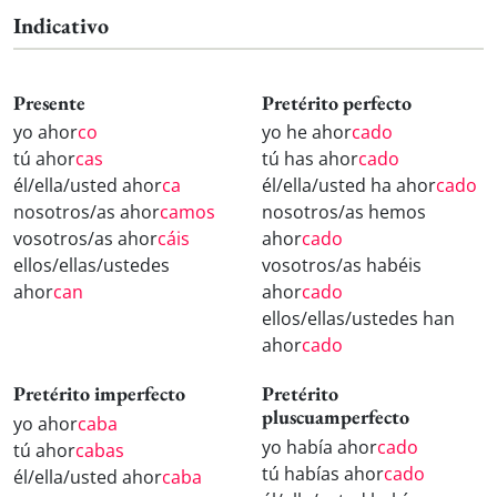
Indicativo
Presente
Pretérito perfecto
yo ahor
co
yo he ahor
cado
tú ahor
cas
tú has ahor
cado
él/ella/usted ahor
ca
él/ella/usted ha ahor
cado
nosotros/as ahor
camos
nosotros/as hemos
vosotros/as ahor
cáis
ahor
cado
ellos/ellas/ustedes
vosotros/as habéis
ahor
can
ahor
cado
ellos/ellas/ustedes han
ahor
cado
Pretérito imperfecto
Pretérito
pluscuamperfecto
yo ahor
caba
yo había ahor
cado
tú ahor
cabas
tú habías ahor
cado
él/ella/usted ahor
caba