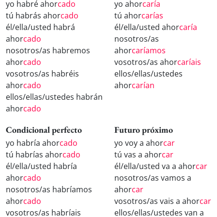
yo habré ahor
cado
yo ahor
caría
tú habrás ahor
cado
tú ahor
carías
él/ella/usted habrá
él/ella/usted ahor
caría
ahor
cado
nosotros/as
nosotros/as habremos
ahor
caríamos
ahor
cado
vosotros/as ahor
caríais
vosotros/as habréis
ellos/ellas/ustedes
ahor
cado
ahor
carían
ellos/ellas/ustedes habrán
ahor
cado
Condicional perfecto
Futuro próximo
yo habría ahor
cado
yo voy a ahor
car
tú habrías ahor
cado
tú vas a ahor
car
él/ella/usted habría
él/ella/usted va a ahor
car
ahor
cado
nosotros/as vamos a
nosotros/as habríamos
ahor
car
ahor
cado
vosotros/as vais a ahor
car
vosotros/as habríais
ellos/ellas/ustedes van a