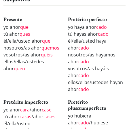
Presente
Pretérito perfecto
yo ahor
que
yo haya ahor
cado
tú ahor
ques
tú hayas ahor
cado
él/ella/usted ahor
que
él/ella/usted haya
nosotros/as ahor
quemos
ahor
cado
vosotros/as ahor
quéis
nosotros/as hayamos
ellos/ellas/ustedes
ahor
cado
ahor
quen
vosotros/as hayáis
ahor
cado
ellos/ellas/ustedes hayan
ahor
cado
Pretérito imperfecto
Pretérito
pluscuamperfecto
yo ahor
cara
/ahor
case
yo hubiera
tú ahor
caras
/ahor
cases
ahor
cado
/hubiese
él/ella/usted