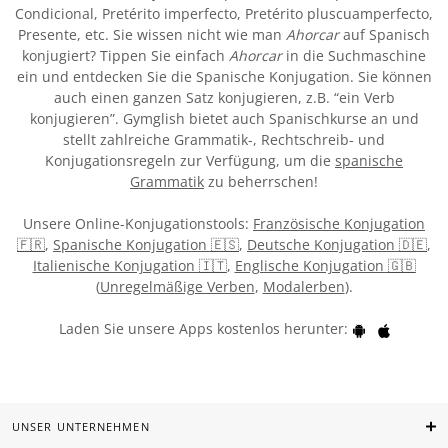
Condicional, Pretérito imperfecto, Pretérito pluscuamperfecto,
Presente, etc. Sie wissen nicht wie man
Ahorcar
auf Spanisch
konjugiert? Tippen Sie einfach
Ahorcar
in die Suchmaschine
ein und entdecken Sie die Spanische Konjugation. Sie können
auch einen ganzen Satz konjugieren, z.B. “ein Verb
konjugieren”. Gymglish bietet auch Spanischkurse an und
stellt zahlreiche Grammatik-, Rechtschreib- und
Konjugationsregeln zur Verfügung, um die
spanische
Grammatik
zu beherrschen!
Unsere Online-Konjugationstools:
Französische Konjugation
🇫🇷
,
Spanische Konjugation 🇪🇸
,
Deutsche Konjugation 🇩🇪
,
Italienische Konjugation 🇮🇹
,
Englische Konjugation 🇬🇧
(
Unregelmäßige Verben
,
Modalerben
).
Laden Sie unsere Apps kostenlos herunter:
UNSER UNTERNEHMEN