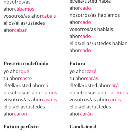
él/ella/usted había
nosotros/as
ahor
cado
ahor
cábamos
nosotros/as habíamos
vosotros/as ahor
cabais
ahor
cado
ellos/ellas/ustedes
vosotros/as habíais
ahor
caban
ahor
cado
ellos/ellas/ustedes habían
ahor
cado
Pretérito indefinido
Futuro
yo ahor
qué
yo ahor
caré
tú ahor
caste
tú ahor
carás
él/ella/usted ahor
có
él/ella/usted ahor
cará
nosotros/as ahor
camos
nosotros/as ahor
caremos
vosotros/as ahor
casteis
vosotros/as ahor
caréis
ellos/ellas/ustedes
ellos/ellas/ustedes
ahor
caron
ahor
carán
Futuro perfecto
Condicional