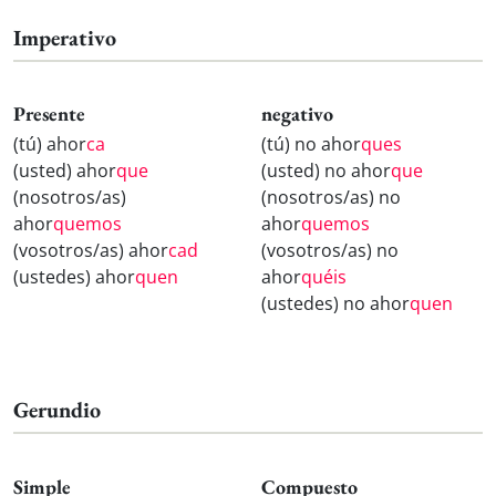
Imperativo
Presente
negativo
(tú) ahor
ca
(tú) no ahor
ques
(usted) ahor
que
(usted) no ahor
que
(nosotros/as)
(nosotros/as) no
ahor
quemos
ahor
quemos
(vosotros/as) ahor
cad
(vosotros/as) no
(ustedes) ahor
quen
ahor
quéis
(ustedes) no ahor
quen
Gerundio
Simple
Compuesto