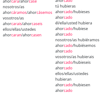
ahor
cado
ahor
cara
/ahor
case
tú hubieras
nosotros/as
ahor
cado
/hubieses
ahor
cáramos
/ahor
cásemos
ahor
cado
vosotros/as
él/ella/usted hubiera
ahor
carais
/ahor
caseis
ahor
cado
/hubiese
ellos/ellas/ustedes
ahor
cado
ahor
caran
/ahor
casen
nosotros/as hubiéramos
ahor
cado
/hubiésemos
ahor
cado
vosotros/as hubierais
ahor
cado
/hubieseis
ahor
cado
ellos/ellas/ustedes
hubieran
ahor
cado
/hubiesen
ahor
cado