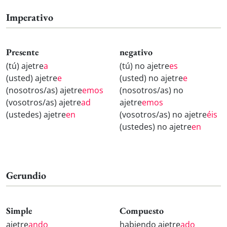
Imperativo
Presente
negativo
(tú) ajetre
a
(tú) no ajetre
es
(usted) ajetre
e
(usted) no ajetre
e
(nosotros/as) ajetre
emos
(nosotros/as) no
(vosotros/as) ajetre
ad
ajetre
emos
(ustedes) ajetre
en
(vosotros/as) no ajetre
éis
(ustedes) no ajetre
en
Gerundio
Simple
Compuesto
ajetre
ando
habiendo ajetre
ado