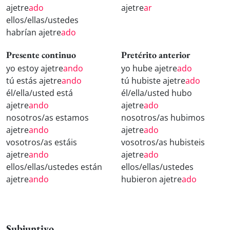
ajetre
ado
ajetre
ar
ellos/ellas/ustedes
habrían ajetre
ado
Presente continuo
Pretérito anterior
yo estoy ajetre
ando
yo hube ajetre
ado
tú estás ajetre
ando
tú hubiste ajetre
ado
él/ella/usted está
él/ella/usted hubo
ajetre
ando
ajetre
ado
nosotros/as estamos
nosotros/as hubimos
ajetre
ando
ajetre
ado
vosotros/as estáis
vosotros/as hubisteis
ajetre
ando
ajetre
ado
ellos/ellas/ustedes están
ellos/ellas/ustedes
ajetre
ando
hubieron ajetre
ado
Subjuntivo