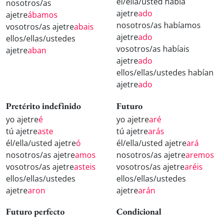
él/ella/usted había
nosotros/as
ajetre
ado
ajetre
ábamos
nosotros/as habíamos
vosotros/as ajetre
abais
ajetre
ado
ellos/ellas/ustedes
vosotros/as habíais
ajetre
aban
ajetre
ado
ellos/ellas/ustedes habían
ajetre
ado
Pretérito indefinido
Futuro
yo ajetre
é
yo ajetre
aré
tú ajetre
aste
tú ajetre
arás
él/ella/usted ajetre
ó
él/ella/usted ajetre
ará
nosotros/as ajetre
amos
nosotros/as ajetre
aremos
vosotros/as ajetre
asteis
vosotros/as ajetre
aréis
ellos/ellas/ustedes
ellos/ellas/ustedes
ajetre
aron
ajetre
arán
Futuro perfecto
Condicional