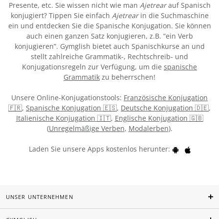
Presente, etc. Sie wissen nicht wie man
Ajetrear
auf Spanisch
konjugiert? Tippen Sie einfach
Ajetrear
in die Suchmaschine
ein und entdecken Sie die Spanische Konjugation. Sie können
auch einen ganzen Satz konjugieren, z.B. “ein Verb
konjugieren”. Gymglish bietet auch Spanischkurse an und
stellt zahlreiche Grammatik-, Rechtschreib- und
Konjugationsregeln zur Verfügung, um die
spanische
Grammatik
zu beherrschen!
Unsere Online-Konjugationstools:
Französische Konjugation
🇫🇷
,
Spanische Konjugation 🇪🇸
,
Deutsche Konjugation 🇩🇪
,
Italienische Konjugation 🇮🇹
,
Englische Konjugation 🇬🇧
(
Unregelmäßige Verben
,
Modalerben
).
Laden Sie unsere Apps kostenlos herunter:
UNSER UNTERNEHMEN