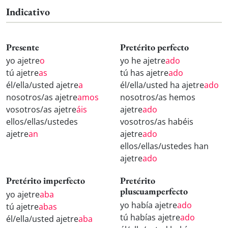
Indicativo
Presente
Pretérito perfecto
yo ajetre
o
yo he ajetre
ado
tú ajetre
as
tú has ajetre
ado
él/ella/usted ajetre
a
él/ella/usted ha ajetre
ado
nosotros/as ajetre
amos
nosotros/as hemos
vosotros/as ajetre
áis
ajetre
ado
ellos/ellas/ustedes
vosotros/as habéis
ajetre
an
ajetre
ado
ellos/ellas/ustedes han
ajetre
ado
Pretérito imperfecto
Pretérito
pluscuamperfecto
yo ajetre
aba
yo había ajetre
ado
tú ajetre
abas
tú habías ajetre
ado
él/ella/usted ajetre
aba