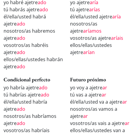
yo habré ajetre
ado
yo ajetre
aría
tú habrás ajetre
ado
tú ajetre
arías
él/ella/usted habrá
él/ella/usted ajetre
aría
ajetre
ado
nosotros/as
nosotros/as habremos
ajetre
aríamos
ajetre
ado
vosotros/as ajetre
aríais
vosotros/as habréis
ellos/ellas/ustedes
ajetre
ado
ajetre
arían
ellos/ellas/ustedes habrán
ajetre
ado
Condicional perfecto
Futuro próximo
yo habría ajetre
ado
yo voy a ajetre
ar
tú habrías ajetre
ado
tú vas a ajetre
ar
él/ella/usted habría
él/ella/usted va a ajetre
ar
ajetre
ado
nosotros/as vamos a
nosotros/as habríamos
ajetre
ar
ajetre
ado
vosotros/as vais a ajetre
ar
vosotros/as habríais
ellos/ellas/ustedes van a