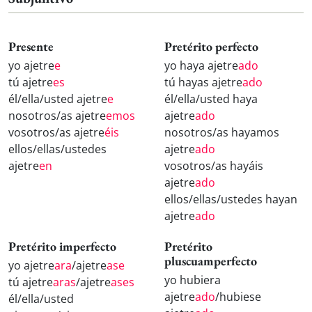
Presente
Pretérito perfecto
yo ajetre
e
yo haya ajetre
ado
tú ajetre
es
tú hayas ajetre
ado
él/ella/usted ajetre
e
él/ella/usted haya
nosotros/as ajetre
emos
ajetre
ado
vosotros/as ajetre
éis
nosotros/as hayamos
ellos/ellas/ustedes
ajetre
ado
ajetre
en
vosotros/as hayáis
ajetre
ado
ellos/ellas/ustedes hayan
ajetre
ado
Pretérito imperfecto
Pretérito
pluscuamperfecto
yo ajetre
ara
/ajetre
ase
yo hubiera
tú ajetre
aras
/ajetre
ases
ajetre
ado
/hubiese
él/ella/usted