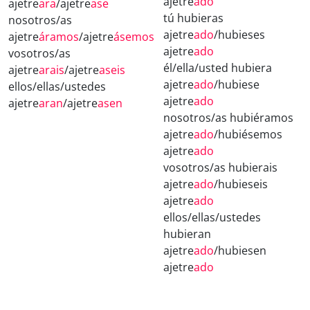
ajetre
ado
ajetre
ara
/ajetre
ase
tú hubieras
nosotros/as
ajetre
ado
/hubieses
ajetre
áramos
/ajetre
ásemos
ajetre
ado
vosotros/as
él/ella/usted hubiera
ajetre
arais
/ajetre
aseis
ajetre
ado
/hubiese
ellos/ellas/ustedes
ajetre
ado
ajetre
aran
/ajetre
asen
nosotros/as hubiéramos
ajetre
ado
/hubiésemos
ajetre
ado
vosotros/as hubierais
ajetre
ado
/hubieseis
ajetre
ado
ellos/ellas/ustedes
hubieran
ajetre
ado
/hubiesen
ajetre
ado