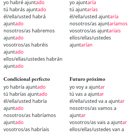
yo habré ajunt
ado
yo ajunt
aría
tú habrás ajunt
ado
tú ajunt
arías
él/ella/usted habrá
él/ella/usted ajunt
aría
ajunt
ado
nosotros/as ajunt
aríamos
nosotros/as habremos
vosotros/as ajunt
aríais
ajunt
ado
ellos/ellas/ustedes
vosotros/as habréis
ajunt
arían
ajunt
ado
ellos/ellas/ustedes habrán
ajunt
ado
Condicional perfecto
Futuro próximo
yo habría ajunt
ado
yo voy a ajunt
ar
tú habrías ajunt
ado
tú vas a ajunt
ar
él/ella/usted habría
él/ella/usted va a ajunt
ar
ajunt
ado
nosotros/as vamos a
nosotros/as habríamos
ajunt
ar
ajunt
ado
vosotros/as vais a ajunt
ar
vosotros/as habríais
ellos/ellas/ustedes van a