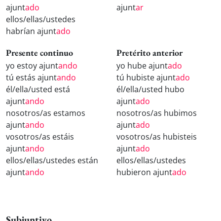
ajunt
ado
ajunt
ar
ellos/ellas/ustedes
habrían ajunt
ado
Presente continuo
Pretérito anterior
yo estoy ajunt
ando
yo hube ajunt
ado
tú estás ajunt
ando
tú hubiste ajunt
ado
él/ella/usted está
él/ella/usted hubo
ajunt
ando
ajunt
ado
nosotros/as estamos
nosotros/as hubimos
ajunt
ando
ajunt
ado
vosotros/as estáis
vosotros/as hubisteis
ajunt
ando
ajunt
ado
ellos/ellas/ustedes están
ellos/ellas/ustedes
ajunt
ando
hubieron ajunt
ado
Subjuntivo