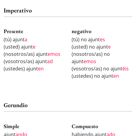
Imperativo
Presente
negativo
(tú) ajunt
a
(tú) no ajunt
es
(usted) ajunt
e
(usted) no ajunt
e
(nosotros/as) ajunt
emos
(nosotros/as) no
(vosotros/as) ajunt
ad
ajunt
emos
(ustedes) ajunt
en
(vosotros/as) no ajunt
éis
(ustedes) no ajunt
en
Gerundio
Simple
Compuesto
ajunt
ando
habiendo ajunt
ado