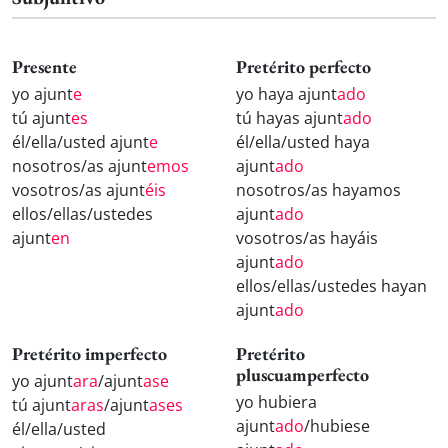
Presente
Pretérito perfecto
yo ajunt
e
yo haya ajunt
ado
tú ajunt
es
tú hayas ajunt
ado
él/ella/usted ajunt
e
él/ella/usted haya
nosotros/as ajunt
emos
ajunt
ado
vosotros/as ajunt
éis
nosotros/as hayamos
ellos/ellas/ustedes
ajunt
ado
ajunt
en
vosotros/as hayáis
ajunt
ado
ellos/ellas/ustedes hayan
ajunt
ado
Pretérito imperfecto
Pretérito
pluscuamperfecto
yo ajunt
ara
/ajunt
ase
yo hubiera
tú ajunt
aras
/ajunt
ases
ajunt
ado
/hubiese
él/ella/usted