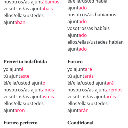
él/ella/usted había
nosotros/as ajunt
ábamos
ajunt
ado
vosotros/as ajunt
abais
nosotros/as habíamos
ellos/ellas/ustedes
ajunt
ado
ajunt
aban
vosotros/as habíais
ajunt
ado
ellos/ellas/ustedes habían
ajunt
ado
Pretérito indefinido
Futuro
yo ajunt
é
yo ajunt
aré
tú ajunt
aste
tú ajunt
arás
él/ella/usted ajunt
ó
él/ella/usted ajunt
ará
nosotros/as ajunt
amos
nosotros/as ajunt
aremos
vosotros/as ajunt
asteis
vosotros/as ajunt
aréis
ellos/ellas/ustedes
ellos/ellas/ustedes
ajunt
aron
ajunt
arán
Futuro perfecto
Condicional