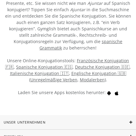
Presente, etc. Sie wissen nicht wie man
Ajuntar
auf Spanisch
konjugiert? Tippen Sie einfach
Ajuntar
in die Suchmaschine
ein und entdecken Sie die Spanische Konjugation. Sie können
auch einen ganzen Satz konjugieren, z.B. “ein Verb
konjugieren”. Gymglish bietet auch Spanischkurse an und
stellt zahlreiche Grammatik-, Rechtschreib- und
Konjugationsregeln zur Verfügung, um die
spanische
Grammatik
zu beherrschen!
Unsere Online-Konjugationstools:
Französische Konjugation
🇫🇷
,
Spanische Konjugation 🇪🇸
,
Deutsche Konjugation 🇩🇪
,
Italienische Konjugation 🇮🇹
,
Englische Konjugation 🇬🇧
(
Unregelmäßige Verben
,
Modalerben
).
Laden Sie unsere Apps kostenlos herunter:
UNSER UNTERNEHMEN