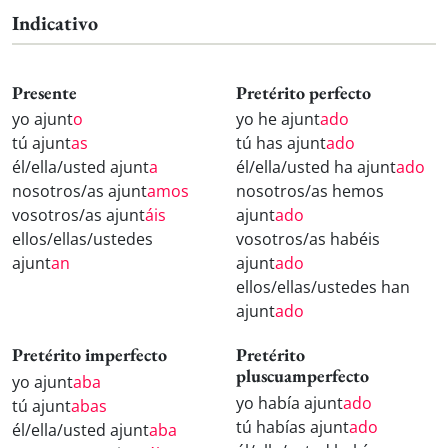
Indicativo
Presente
Pretérito perfecto
yo ajunt
o
yo he ajunt
ado
tú ajunt
as
tú has ajunt
ado
él/ella/usted ajunt
a
él/ella/usted ha ajunt
ado
nosotros/as ajunt
amos
nosotros/as hemos
vosotros/as ajunt
áis
ajunt
ado
ellos/ellas/ustedes
vosotros/as habéis
ajunt
an
ajunt
ado
ellos/ellas/ustedes han
ajunt
ado
Pretérito imperfecto
Pretérito
pluscuamperfecto
yo ajunt
aba
yo había ajunt
ado
tú ajunt
abas
tú habías ajunt
ado
él/ella/usted ajunt
aba