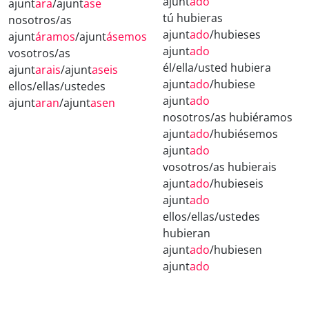
ajunt
ado
ajunt
ara
/ajunt
ase
tú hubieras
nosotros/as
ajunt
ado
/hubieses
ajunt
áramos
/ajunt
ásemos
ajunt
ado
vosotros/as
él/ella/usted hubiera
ajunt
arais
/ajunt
aseis
ajunt
ado
/hubiese
ellos/ellas/ustedes
ajunt
ado
ajunt
aran
/ajunt
asen
nosotros/as hubiéramos
ajunt
ado
/hubiésemos
ajunt
ado
vosotros/as hubierais
ajunt
ado
/hubieseis
ajunt
ado
ellos/ellas/ustedes
hubieran
ajunt
ado
/hubiesen
ajunt
ado