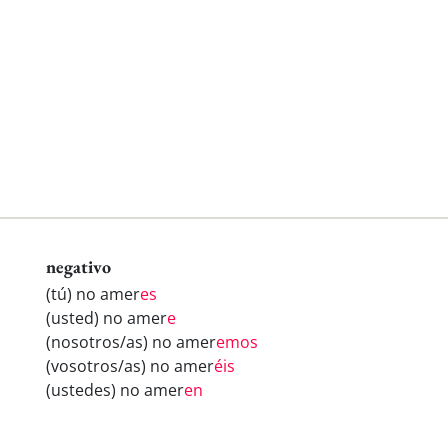
negativo
(tú) no amer
es
(usted) no amer
e
(nosotros/as) no amer
emos
(vosotros/as) no amer
éis
(ustedes) no amer
en