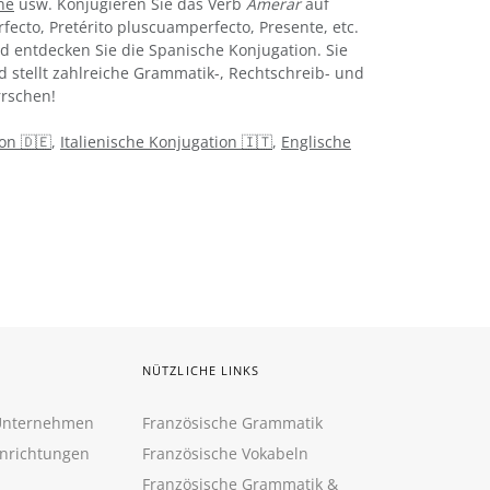
ne
usw. Konjugieren Sie das Verb
Amerar
auf
rfecto, Pretérito pluscuamperfecto, Presente, etc.
 entdecken Sie die Spanische Konjugation. Sie
d stellt zahlreiche Grammatik-, Rechtschreib- und
rschen!
on 🇩🇪
,
Italienische Konjugation 🇮🇹
,
Englische
NÜTZLICHE LINKS
 Unternehmen
Französische Grammatik
inrichtungen
Französische Vokabeln
Französische Grammatik &