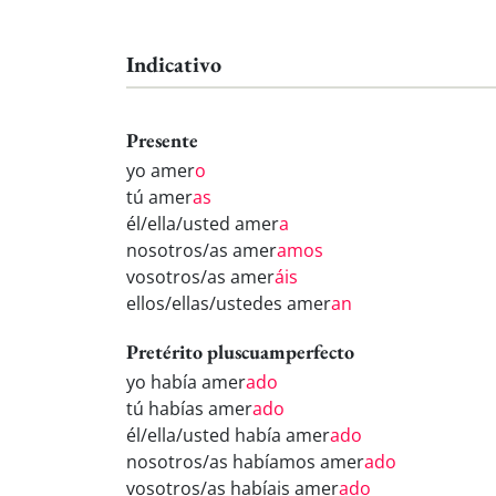
Indicativo
Presente
yo amer
o
tú amer
as
él/ella/usted amer
a
nosotros/as amer
amos
vosotros/as amer
áis
ellos/ellas/ustedes amer
an
Pretérito pluscuamperfecto
yo había amer
ado
tú habías amer
ado
él/ella/usted había amer
ado
nosotros/as habíamos amer
ado
vosotros/as habíais amer
ado