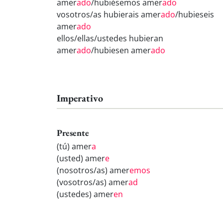
amer
ado
/hubiésemos amer
ado
vosotros/as hubierais amer
ado
/hubieseis
amer
ado
ellos/ellas/ustedes hubieran
amer
ado
/hubiesen amer
ado
Imperativo
Presente
(tú) amer
a
(usted) amer
e
(nosotros/as) amer
emos
(vosotros/as) amer
ad
(ustedes) amer
en