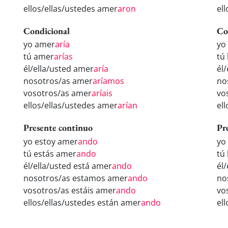
ellos/ellas/ustedes amer
aron
el
Condicional
Co
yo amer
aría
yo
tú amer
arías
tú
él/ella/usted amer
aría
él
nosotros/as amer
aríamos
no
vosotros/as amer
aríais
vo
ellos/ellas/ustedes amer
arían
el
Presente continuo
Pr
yo estoy amer
ando
yo
tú estás amer
ando
tú
él/ella/usted está amer
ando
él
nosotros/as estamos amer
ando
no
vosotros/as estáis amer
ando
vo
ellos/ellas/ustedes están amer
ando
el