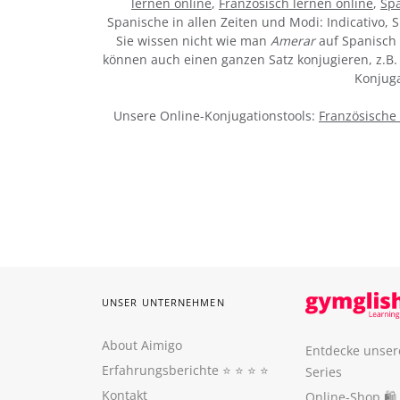
lernen online
,
Französisch lernen online
,
Spa
Spanische in allen Zeiten und Modi: Indicativo, S
Sie wissen nicht wie man
Amerar
auf Spanisch 
können auch einen ganzen Satz konjugieren, z.B. 
Konjuga
Unsere Online-Konjugationstools:
Französische
UNSER UNTERNEHMEN
About Aimigo
Entdecke unser
Erfahrungsberichte
⭐️ ⭐️ ⭐️ ⭐️
Series
Kontakt
Online-Shop 🛍