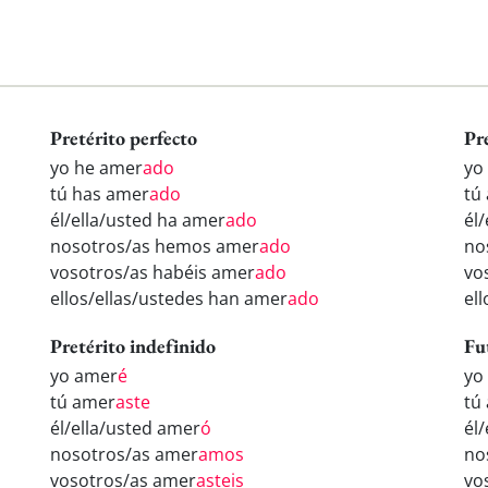
Pretérito perfecto
Pr
yo he amer
ado
yo
tú has amer
ado
tú
él/ella/usted ha amer
ado
él
nosotros/as hemos amer
ado
no
vosotros/as habéis amer
ado
vo
ellos/ellas/ustedes han amer
ado
el
Pretérito indefinido
Fu
yo amer
é
yo
tú amer
aste
tú
él/ella/usted amer
ó
él
nosotros/as amer
amos
no
vosotros/as amer
asteis
vo