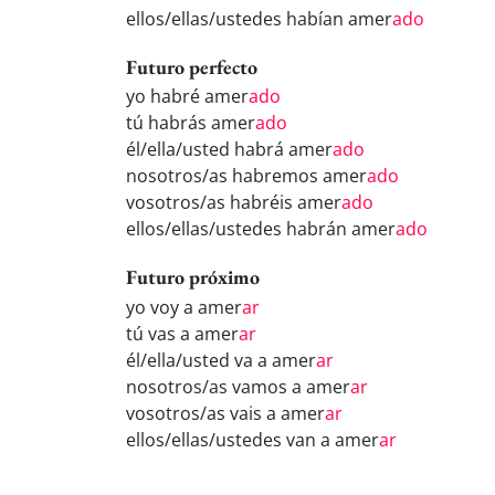
ellos/ellas/ustedes habían amer
ado
Futuro perfecto
yo habré amer
ado
tú habrás amer
ado
él/ella/usted habrá amer
ado
nosotros/as habremos amer
ado
vosotros/as habréis amer
ado
ellos/ellas/ustedes habrán amer
ado
Futuro próximo
yo voy a amer
ar
tú vas a amer
ar
él/ella/usted va a amer
ar
nosotros/as vamos a amer
ar
vosotros/as vais a amer
ar
ellos/ellas/ustedes van a amer
ar