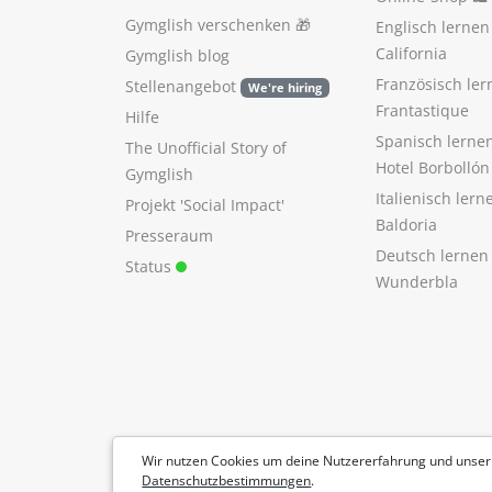
Gymglish verschenken
🎁
Englisch lerne
California
Gymglish blog
Französisch ler
Stellenangebot
We're hiring
Frantastique
Hilfe
Spanisch lerne
The Unofficial Story of
Hotel Borbollón
Gymglish
Italienisch ler
Projekt 'Social Impact'
Baldoria
Presseraum
Deutsch lernen
Status
Wunderbla
Wir nutzen Cookies um deine Nutzererfahrung und unser
Datenschutzbestimmungen
.