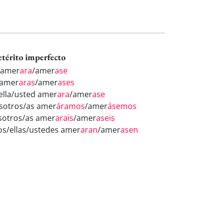
etérito imperfecto
 amer
ara
/amer
ase
 amer
aras
/amer
ases
/ella/usted amer
ara
/amer
ase
sotros/as amer
áramos
/amer
ásemos
sotros/as amer
arais
/amer
aseis
los/ellas/ustedes amer
aran
/amer
asen