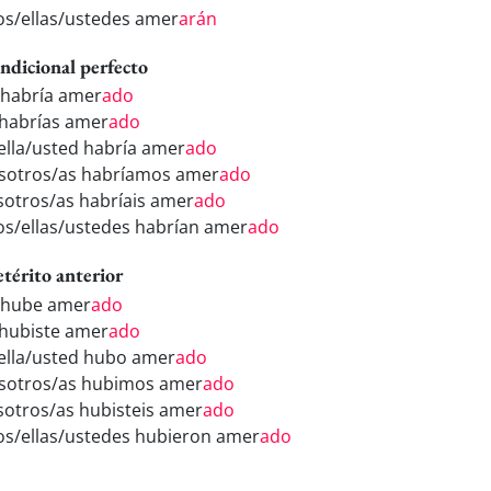
los/ellas/ustedes amer
arán
ndicional perfecto
 habría amer
ado
 habrías amer
ado
/ella/usted habría amer
ado
sotros/as habríamos amer
ado
sotros/as habríais amer
ado
los/ellas/ustedes habrían amer
ado
etérito anterior
 hube amer
ado
 hubiste amer
ado
/ella/usted hubo amer
ado
sotros/as hubimos amer
ado
sotros/as hubisteis amer
ado
los/ellas/ustedes hubieron amer
ado