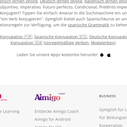
nisch lernen online
,
Deutsch lernen online
,
Italienisch lernen onli
ubjuntivo, Imperativo, Futuro perfecto, Condicional, Pretérito impe
konjugiert? Tippen Sie einfach
Amerar
in die Suchmaschine ein und
“ein Verb konjugieren”. Gymglish bietet auch Spanischkurse an un
tionsregeln zur Verfügung, um die
spanische Grammatik
zu beher
 Konjugation 🇫🇷
,
Spanische Konjugation 🇪🇸
,
Deutsche Konjugati
Konjugation 🇬🇧
(
Unregelmäßige Verben
,
Modalerben
).
Laden Sie unsere Apps kostenlos herunter:
BUSINESS
Gymglish für
e Learning
Entdecke Aimigo Coach
Für Bildungse
Aimigo for Android
Kooperation