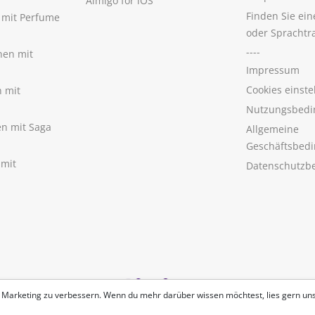
Aimigo for iOS
Finden Sie ei
n mit Perfume
oder Sprachtr
----
nen mit
Impressum
Cookies einste
n mit
Nutzungsbedi
nen mit Saga
Allgemeine
Geschäftsbed
 mit
Datenschutzb
 Marketing zu verbessern. Wenn du mehr darüber wissen möchtest, lies gern un