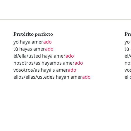
Pretérito perfecto
Pr
yo haya amer
ado
yo
tú hayas amer
ado
tú
él/ella/usted haya amer
ado
él
nosotros/as hayamos amer
ado
no
vosotros/as hayáis amer
ado
vo
ellos/ellas/ustedes hayan amer
ado
el