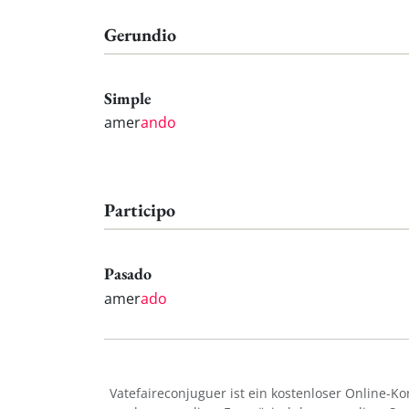
Gerundio
Simple
amer
ando
Participo
Pasado
amer
ado
Vatefaireconjuguer ist ein kostenloser Online-