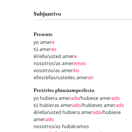
Subjuntivo
Presente
yo amer
e
tú amer
es
él/ella/usted amer
e
nosotros/as amer
emos
vosotros/as amer
éis
ellos/ellas/ustedes amer
en
Pretérito pluscuamperfecto
yo hubiera amer
ado
/hubiese amer
ado
tú hubieras amer
ado
/hubieses amer
ado
él/ella/usted hubiera amer
ado
/hubiese
amer
ado
nosotros/as hubiéramos