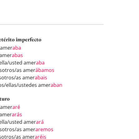
etérito imperfecto
 amer
aba
 amer
abas
/ella/usted amer
aba
sotros/as amer
ábamos
sotros/as amer
abais
los/ellas/ustedes amer
aban
turo
 amer
aré
 amer
arás
/ella/usted amer
ará
sotros/as amer
aremos
sotros/as amer
aréis