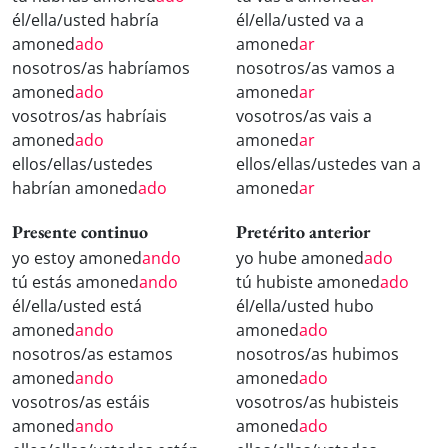
él/ella/usted habría
él/ella/usted va a
amoned
ado
amoned
ar
nosotros/as habríamos
nosotros/as vamos a
amoned
ado
amoned
ar
vosotros/as habríais
vosotros/as vais a
amoned
ado
amoned
ar
ellos/ellas/ustedes
ellos/ellas/ustedes van a
habrían amoned
ado
amoned
ar
Presente continuo
Pretérito anterior
yo estoy amoned
ando
yo hube amoned
ado
tú estás amoned
ando
tú hubiste amoned
ado
él/ella/usted está
él/ella/usted hubo
amoned
ando
amoned
ado
nosotros/as estamos
nosotros/as hubimos
amoned
ando
amoned
ado
vosotros/as estáis
vosotros/as hubisteis
amoned
ando
amoned
ado