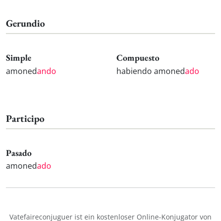
Gerundio
Simple
Compuesto
amoned
ando
habiendo amoned
ado
Participo
Pasado
amoned
ado
Vatefaireconjuguer ist ein kostenloser Online-Konjugator von