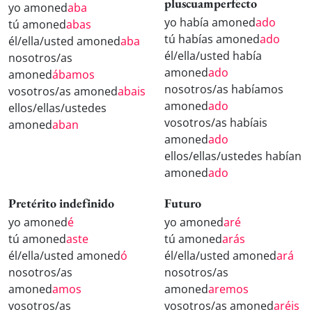
pluscuamperfecto
yo amoned
aba
yo había amoned
ado
tú amoned
abas
tú habías amoned
ado
él/ella/usted amoned
aba
él/ella/usted había
nosotros/as
amoned
ado
amoned
ábamos
nosotros/as habíamos
vosotros/as amoned
abais
amoned
ado
ellos/ellas/ustedes
vosotros/as habíais
amoned
aban
amoned
ado
ellos/ellas/ustedes habían
amoned
ado
Pretérito indefinido
Futuro
yo amoned
é
yo amoned
aré
tú amoned
aste
tú amoned
arás
él/ella/usted amoned
ó
él/ella/usted amoned
ará
nosotros/as
nosotros/as
amoned
amos
amoned
aremos
vosotros/as
vosotros/as amoned
aréis