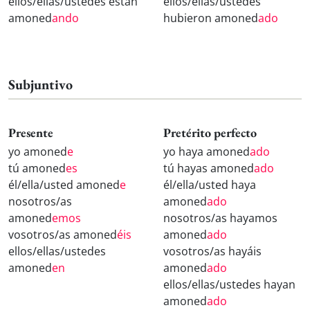
ellos/ellas/ustedes están
ellos/ellas/ustedes
amoned
ando
hubieron amoned
ado
Subjuntivo
Presente
Pretérito perfecto
yo amoned
e
yo haya amoned
ado
tú amoned
es
tú hayas amoned
ado
él/ella/usted amoned
e
él/ella/usted haya
nosotros/as
amoned
ado
amoned
emos
nosotros/as hayamos
vosotros/as amoned
éis
amoned
ado
ellos/ellas/ustedes
vosotros/as hayáis
amoned
en
amoned
ado
ellos/ellas/ustedes hayan
amoned
ado