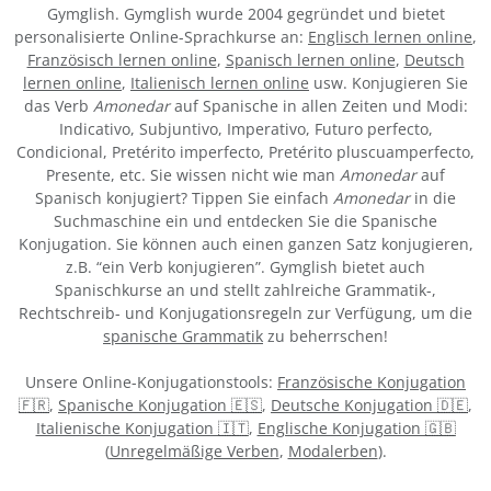
Gymglish. Gymglish wurde 2004 gegründet und bietet
personalisierte Online-Sprachkurse an:
Englisch lernen online
,
Französisch lernen online
,
Spanisch lernen online
,
Deutsch
lernen online
,
Italienisch lernen online
usw. Konjugieren Sie
das Verb
Amonedar
auf Spanische in allen Zeiten und Modi:
Indicativo, Subjuntivo, Imperativo, Futuro perfecto,
Condicional, Pretérito imperfecto, Pretérito pluscuamperfecto,
Presente, etc. Sie wissen nicht wie man
Amonedar
auf
Spanisch konjugiert? Tippen Sie einfach
Amonedar
in die
Suchmaschine ein und entdecken Sie die Spanische
Konjugation. Sie können auch einen ganzen Satz konjugieren,
z.B. “ein Verb konjugieren”. Gymglish bietet auch
Spanischkurse an und stellt zahlreiche Grammatik-,
Rechtschreib- und Konjugationsregeln zur Verfügung, um die
spanische Grammatik
zu beherrschen!
Unsere Online-Konjugationstools:
Französische Konjugation
🇫🇷
,
Spanische Konjugation 🇪🇸
,
Deutsche Konjugation 🇩🇪
,
Italienische Konjugation 🇮🇹
,
Englische Konjugation 🇬🇧
(
Unregelmäßige Verben
,
Modalerben
).