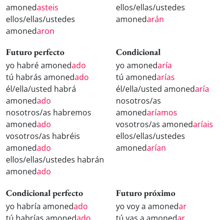
amoned
asteis
ellos/ellas/ustedes
ellos/ellas/ustedes
amoned
arán
amoned
aron
Futuro perfecto
Condicional
yo habré amoned
ado
yo amoned
aría
tú habrás amoned
ado
tú amoned
arías
él/ella/usted habrá
él/ella/usted amoned
aría
amoned
ado
nosotros/as
nosotros/as habremos
amoned
aríamos
amoned
ado
vosotros/as amoned
aríais
vosotros/as habréis
ellos/ellas/ustedes
amoned
ado
amoned
arían
ellos/ellas/ustedes habrán
amoned
ado
Condicional perfecto
Futuro próximo
yo habría amoned
ado
yo voy a amoned
ar
tú habrías amoned
ado
tú vas a amoned
ar