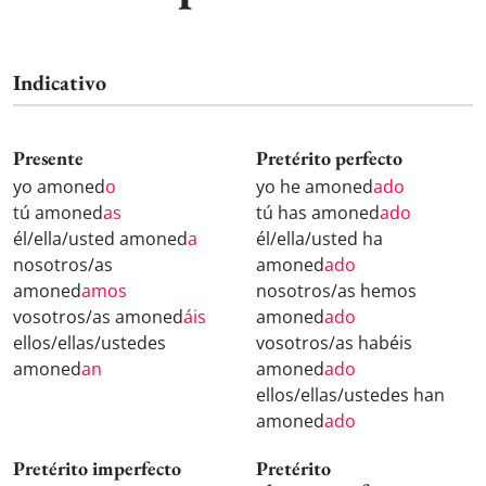
Indicativo
Presente
Pretérito perfecto
yo amoned
o
yo he amoned
ado
tú amoned
as
tú has amoned
ado
él/ella/usted amoned
a
él/ella/usted ha
nosotros/as
amoned
ado
amoned
amos
nosotros/as hemos
vosotros/as amoned
áis
amoned
ado
ellos/ellas/ustedes
vosotros/as habéis
amoned
an
amoned
ado
ellos/ellas/ustedes han
amoned
ado
Pretérito imperfecto
Pretérito