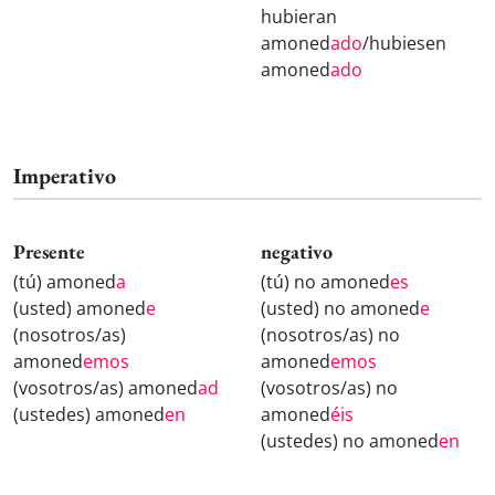
hubieran
amoned
ado
/hubiesen
amoned
ado
Imperativo
Presente
negativo
(tú) amoned
a
(tú) no amoned
es
(usted) amoned
e
(usted) no amoned
e
(nosotros/as)
(nosotros/as) no
amoned
emos
amoned
emos
(vosotros/as) amoned
ad
(vosotros/as) no
(ustedes) amoned
en
amoned
éis
(ustedes) no amoned
en