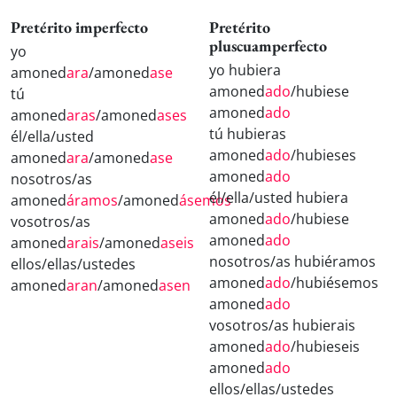
Pretérito imperfecto
Pretérito
pluscuamperfecto
yo
yo hubiera
amoned
ara
/amoned
ase
amoned
ado
/hubiese
tú
amoned
ado
amoned
aras
/amoned
ases
tú hubieras
él/ella/usted
amoned
ado
/hubieses
amoned
ara
/amoned
ase
amoned
ado
nosotros/as
él/ella/usted hubiera
amoned
áramos
/amoned
ásemos
amoned
ado
/hubiese
vosotros/as
amoned
ado
amoned
arais
/amoned
aseis
nosotros/as hubiéramos
ellos/ellas/ustedes
amoned
ado
/hubiésemos
amoned
aran
/amoned
asen
amoned
ado
vosotros/as hubierais
amoned
ado
/hubieseis
amoned
ado
ellos/ellas/ustedes