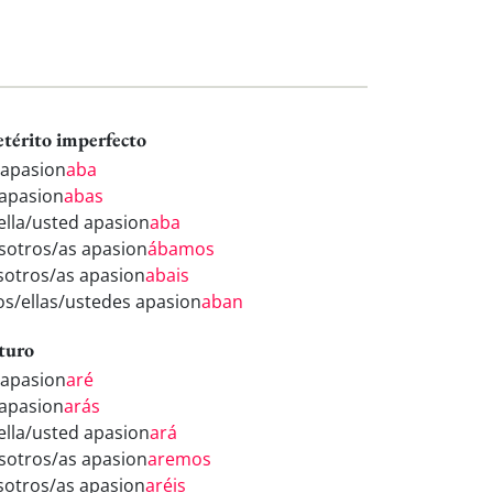
etérito imperfecto
 apasion
aba
 apasion
abas
/ella/usted apasion
aba
sotros/as apasion
ábamos
sotros/as apasion
abais
los/ellas/ustedes apasion
aban
turo
 apasion
aré
 apasion
arás
/ella/usted apasion
ará
sotros/as apasion
aremos
sotros/as apasion
aréis