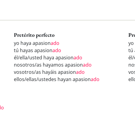
Pretérito perfecto
Pr
yo haya apasion
ado
yo
tú hayas apasion
ado
tú
él/ella/usted haya apasion
ado
él
nosotros/as hayamos apasion
ado
no
vosotros/as hayáis apasion
ado
vo
ellos/ellas/ustedes hayan apasion
ado
el
do