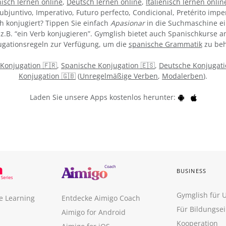
isch lernen online
,
Deutsch lernen online
,
Italienisch lernen onlin
ubjuntivo, Imperativo, Futuro perfecto, Condicional, Pretérito impe
h konjugiert? Tippen Sie einfach
Apasionar
in die Suchmaschine ei
z.B. “ein Verb konjugieren”. Gymglish bietet auch Spanischkurse an
gationsregeln zur Verfügung, um die
spanische Grammatik
zu beh
 Konjugation 🇫🇷
,
Spanische Konjugation 🇪🇸
,
Deutsche Konjugati
Konjugation 🇬🇧
(
Unregelmäßige Verben
,
Modalerben
).
Laden Sie unsere Apps kostenlos herunter:
BUSINESS
Gymglish für
e Learning
Entdecke Aimigo Coach
Für Bildungse
Aimigo for Android
Kooperation