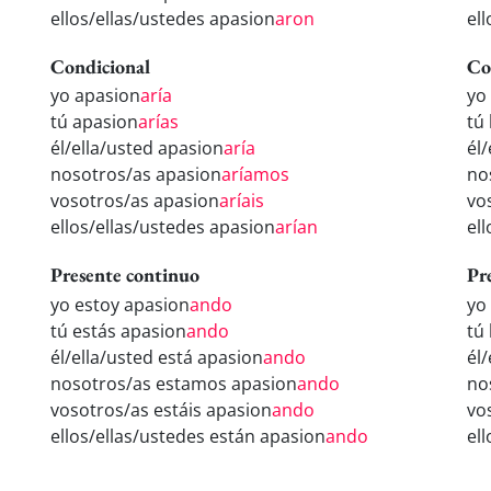
ellos/ellas/ustedes apasion
aron
el
Condicional
Co
yo apasion
aría
yo
tú apasion
arías
tú
él/ella/usted apasion
aría
él
nosotros/as apasion
aríamos
no
vosotros/as apasion
aríais
vo
ellos/ellas/ustedes apasion
arían
el
Presente continuo
Pr
yo estoy apasion
ando
yo
tú estás apasion
ando
tú
él/ella/usted está apasion
ando
él
nosotros/as estamos apasion
ando
no
vosotros/as estáis apasion
ando
vo
ellos/ellas/ustedes están apasion
ando
el