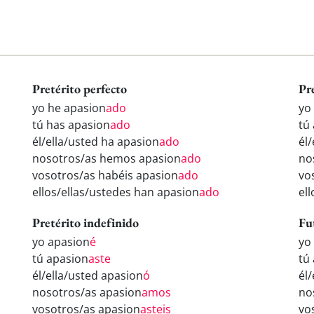
Pretérito perfecto
Pr
yo he apasion
ado
yo
tú has apasion
ado
tú
él/ella/usted ha apasion
ado
él
nosotros/as hemos apasion
ado
no
vosotros/as habéis apasion
ado
vo
ellos/ellas/ustedes han apasion
ado
el
Pretérito indefinido
Fu
yo apasion
é
yo
tú apasion
aste
tú
él/ella/usted apasion
ó
él
nosotros/as apasion
amos
no
vosotros/as apasion
asteis
vo