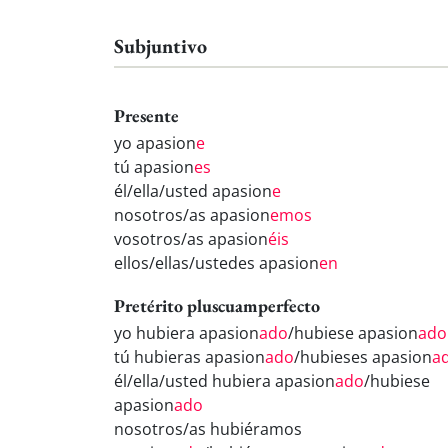
Subjuntivo
Presente
yo apasion
e
tú apasion
es
él/ella/usted apasion
e
nosotros/as apasion
emos
vosotros/as apasion
éis
ellos/ellas/ustedes apasion
en
Pretérito pluscuamperfecto
yo hubiera apasion
ado
/hubiese apasion
ado
tú hubieras apasion
ado
/hubieses apasion
a
él/ella/usted hubiera apasion
ado
/hubiese
apasion
ado
nosotros/as hubiéramos