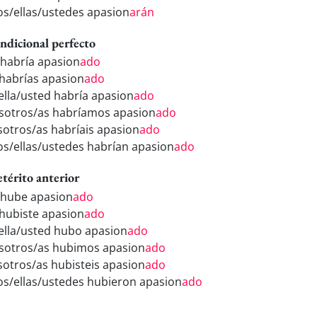
los/ellas/ustedes apasion
arán
ndicional perfecto
 habría apasion
ado
 habrías apasion
ado
/ella/usted habría apasion
ado
sotros/as habríamos apasion
ado
sotros/as habríais apasion
ado
los/ellas/ustedes habrían apasion
ado
etérito anterior
 hube apasion
ado
 hubiste apasion
ado
/ella/usted hubo apasion
ado
sotros/as hubimos apasion
ado
sotros/as hubisteis apasion
ado
los/ellas/ustedes hubieron apasion
ado