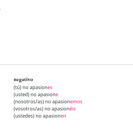
s
negativo
(tú) no apasion
es
(usted) no apasion
e
(nosotros/as) no apasion
emos
(vosotros/as) no apasion
éis
(ustedes) no apasion
en