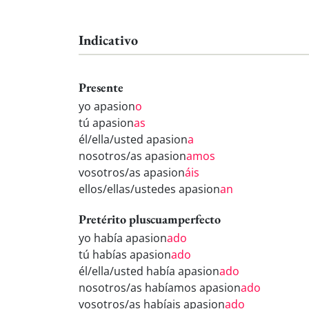
Indicativo
Presente
yo apasion
o
tú apasion
as
él/ella/usted apasion
a
nosotros/as apasion
amos
vosotros/as apasion
áis
ellos/ellas/ustedes apasion
an
Pretérito pluscuamperfecto
yo había apasion
ado
tú habías apasion
ado
él/ella/usted había apasion
ado
nosotros/as habíamos apasion
ado
vosotros/as habíais apasion
ado