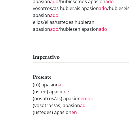
apasion
ado
/hubiésemos apasion
ado
vosotros/as hubierais apasion
ado
/hubiesei
apasion
ado
ellos/ellas/ustedes hubieran
apasion
ado
/hubiesen apasion
ado
Imperativo
Presente
(tú) apasion
a
(usted) apasion
e
(nosotros/as) apasion
emos
(vosotros/as) apasion
ad
(ustedes) apasion
en