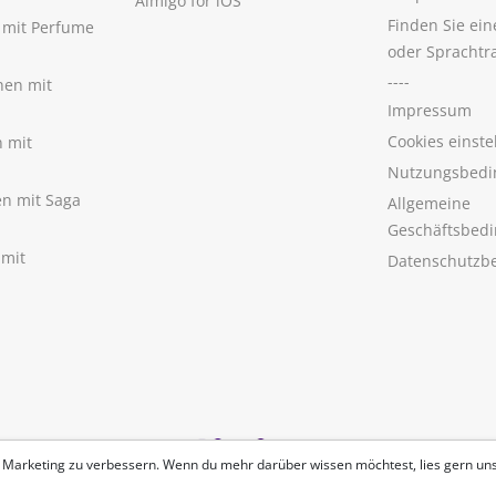
Aimigo for iOS
Finden Sie ei
n mit Perfume
oder Sprachtr
----
nen mit
Impressum
Cookies einste
n mit
Nutzungsbedi
nen mit Saga
Allgemeine
Geschäftsbed
 mit
Datenschutzb
 Marketing zu verbessern. Wenn du mehr darüber wissen möchtest, lies gern un