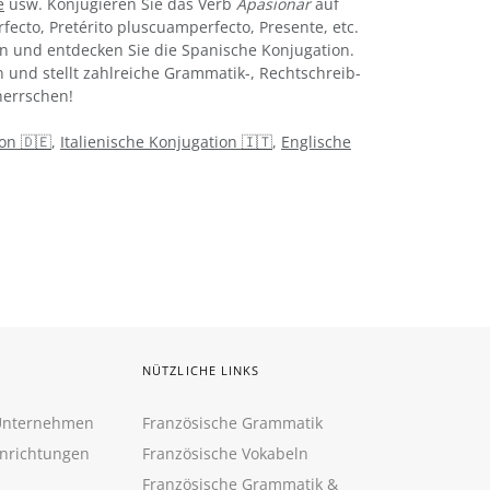
e
usw. Konjugieren Sie das Verb
Apasionar
auf
rfecto, Pretérito pluscuamperfecto, Presente, etc.
n und entdecken Sie die Spanische Konjugation.
 und stellt zahlreiche Grammatik-, Rechtschreib-
errschen!
on 🇩🇪
,
Italienische Konjugation 🇮🇹
,
Englische
NÜTZLICHE LINKS
 Unternehmen
Französische Grammatik
inrichtungen
Französische Vokabeln
Französische Grammatik &