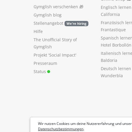
Gymglish verschenken
🎁
Englisch lerne
California
Gymglish blog
Französisch ler
Stellenangebot
We're hiring
Frantastique
Hilfe
Spanisch lerne
The Unofficial Story of
Hotel Borbollón
Gymglish
Italienisch ler
Projekt 'Social Impact'
Baldoria
Presseraum
Deutsch lernen
Status
Wunderbla
Wir nutzen Cookies um deine Nutzererfahrung und unser
Datenschutzbestimmungen
.