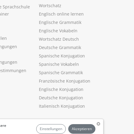
Wortschatz
ne Sprachschule
ainer
Englisch online lernen
Englische Grammatik
Englische Vokabeln
llen
Wortschatz Deutsch
ngungen
Deutsche Grammatik
Spanische Konjugation
ingungen
Spanische Vokabeln
estimmungen
Spanische Grammatik
Französische Konjugation
Englische Konjugation
Deutsche Konjugation
Italienisch Konjugation
sere
Einstellungen
Akzeptieren