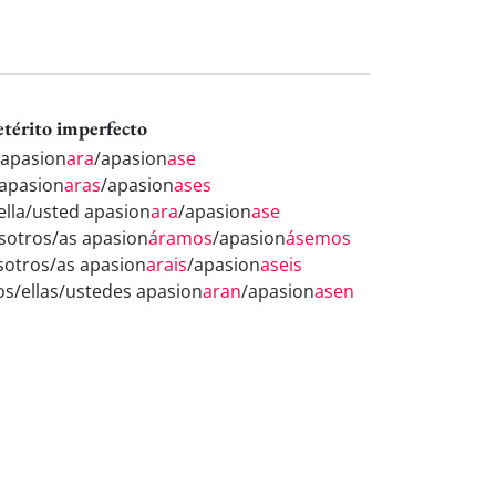
etérito imperfecto
 apasion
ara
/apasion
ase
 apasion
aras
/apasion
ases
/ella/usted apasion
ara
/apasion
ase
sotros/as apasion
áramos
/apasion
ásemos
sotros/as apasion
arais
/apasion
aseis
los/ellas/ustedes apasion
aran
/apasion
asen