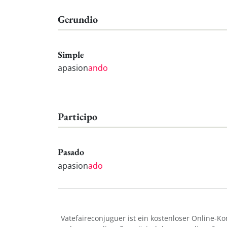
Gerundio
Simple
apasion
ando
Participo
Pasado
apasion
ado
Vatefaireconjuguer ist ein kostenloser Online-