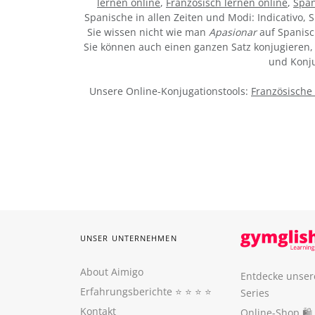
lernen online
,
Französisch lernen online
,
Span
Spanische in allen Zeiten und Modi: Indicativo, S
Sie wissen nicht wie man
Apasionar
auf Spanisc
Sie können auch einen ganzen Satz konjugieren, 
und Konju
Unsere Online-Konjugationstools:
Französische
UNSER UNTERNEHMEN
About Aimigo
Entdecke unser
Erfahrungsberichte
⭐️ ⭐️ ⭐️ ⭐️
Series
Kontakt
Online-Shop 🛍