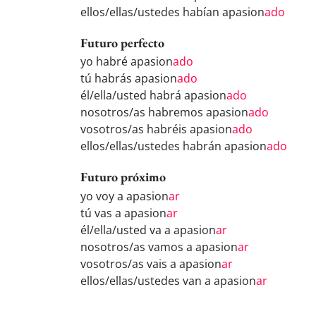
ellos/ellas/ustedes habían apasion
ado
Futuro perfecto
yo habré apasion
ado
tú habrás apasion
ado
él/ella/usted habrá apasion
ado
nosotros/as habremos apasion
ado
vosotros/as habréis apasion
ado
ellos/ellas/ustedes habrán apasion
ado
Futuro próximo
yo voy a apasion
ar
tú vas a apasion
ar
él/ella/usted va a apasion
ar
nosotros/as vamos a apasion
ar
vosotros/as vais a apasion
ar
ellos/ellas/ustedes van a apasion
ar