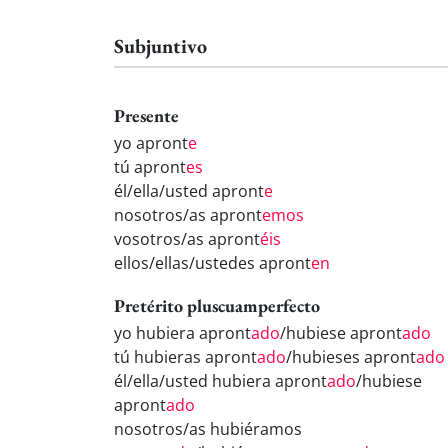
Subjuntivo
Presente
yo apront
e
tú apront
es
él/ella/usted apront
e
nosotros/as apront
emos
vosotros/as apront
éis
ellos/ellas/ustedes apront
en
Pretérito pluscuamperfecto
yo hubiera apront
ado
/hubiese apront
ado
tú hubieras apront
ado
/hubieses apront
ado
él/ella/usted hubiera apront
ado
/hubiese
apront
ado
nosotros/as hubiéramos