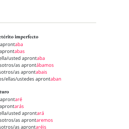
etérito imperfecto
 apront
aba
 apront
abas
/ella/usted apront
aba
sotros/as apront
ábamos
sotros/as apront
abais
los/ellas/ustedes apront
aban
turo
 apront
aré
 apront
arás
/ella/usted apront
ará
sotros/as apront
aremos
sotros/as apront
aréis