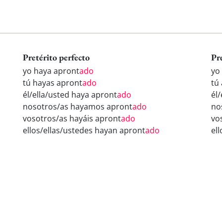
Pretérito perfecto
Pr
yo haya apront
ado
yo
tú hayas apront
ado
tú
él/ella/usted haya apront
ado
él
nosotros/as hayamos apront
ado
no
vosotros/as hayáis apront
ado
vo
ellos/ellas/ustedes hayan apront
ado
el