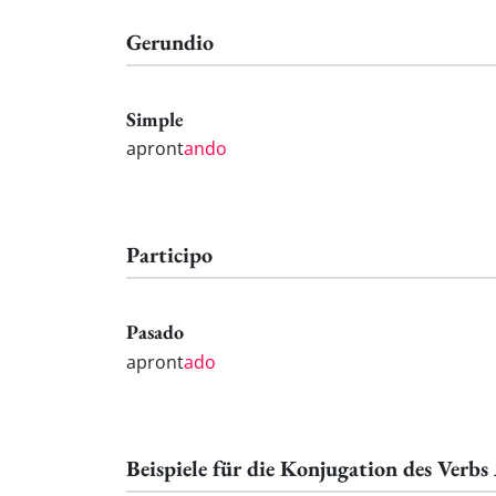
Gerundio
Simple
apront
ando
Participo
Pasado
apront
ado
Beispiele für die Konjugation des Verbs