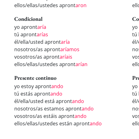
ellos/ellas/ustedes apront
aron
el
Condicional
Co
yo apront
aría
yo
tú apront
arías
tú
él/ella/usted apront
aría
él
nosotros/as apront
aríamos
no
vosotros/as apront
aríais
vo
ellos/ellas/ustedes apront
arían
el
Presente continuo
Pr
yo estoy apront
ando
yo
tú estás apront
ando
tú
él/ella/usted está apront
ando
él
nosotros/as estamos apront
ando
no
vosotros/as estáis apront
ando
vo
ellos/ellas/ustedes están apront
ando
el