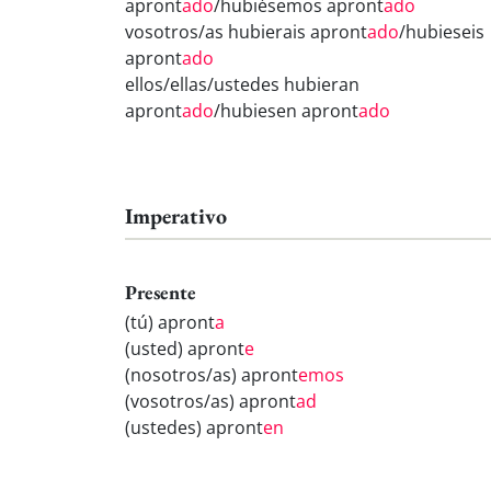
apront
ado
/hubiésemos apront
ado
vosotros/as hubierais apront
ado
/hubieseis
apront
ado
ellos/ellas/ustedes hubieran
apront
ado
/hubiesen apront
ado
Imperativo
Presente
(tú) apront
a
(usted) apront
e
(nosotros/as) apront
emos
(vosotros/as) apront
ad
(ustedes) apront
en