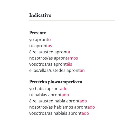
Indicativo
Presente
yo apront
o
tú apront
as
él/ella/usted apront
a
nosotros/as apront
amos
vosotros/as apront
áis
ellos/ellas/ustedes apront
an
Pretérito pluscuamperfecto
yo había apront
ado
tú habías apront
ado
él/ella/usted había apront
ado
nosotros/as habíamos apront
ado
vosotros/as habíais apront
ado