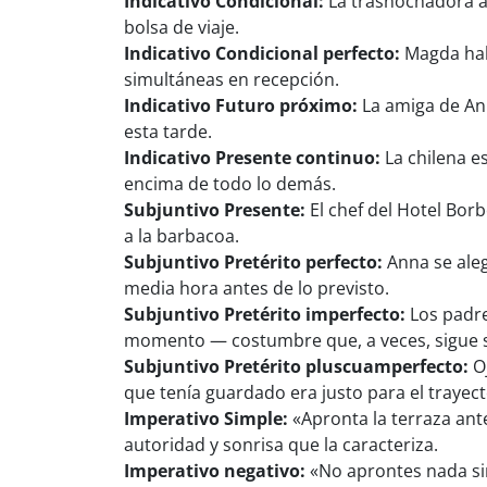
Indicativo Condicional:
La trasnochadora ap
bolsa de viaje.
Indicativo Condicional perfecto:
Magda habr
simultáneas en recepción.
Indicativo Futuro próximo:
La amiga de Ann
esta tarde.
Indicativo Presente continuo:
La chilena e
encima de todo lo demás.
Subjuntivo Presente:
El chef del Hotel Borb
a la barbacoa.
Subjuntivo Pretérito perfecto:
Anna se aleg
media hora antes de lo previsto.
Subjuntivo Pretérito imperfecto:
Los padre
momento — costumbre que, a veces, sigue s
Subjuntivo Pretérito pluscuamperfecto:
Oj
que tenía guardado era justo para el trayec
Imperativo Simple:
«Apronta la terraza ant
autoridad y sonrisa que la caracteriza.
Imperativo negativo:
«No aprontes nada sin