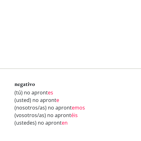
negativo
(tú) no apront
es
(usted) no apront
e
(nosotros/as) no apront
emos
(vosotros/as) no apront
éis
(ustedes) no apront
en