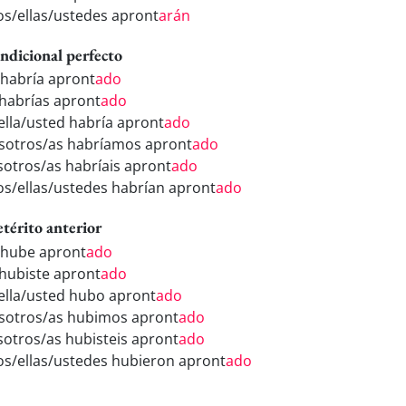
los/ellas/ustedes apront
arán
ndicional perfecto
 habría apront
ado
 habrías apront
ado
/ella/usted habría apront
ado
sotros/as habríamos apront
ado
sotros/as habríais apront
ado
los/ellas/ustedes habrían apront
ado
etérito anterior
 hube apront
ado
 hubiste apront
ado
/ella/usted hubo apront
ado
sotros/as hubimos apront
ado
sotros/as hubisteis apront
ado
los/ellas/ustedes hubieron apront
ado