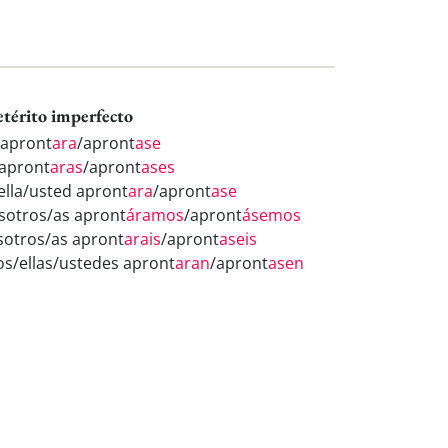
etérito imperfecto
 apront
ara
/apront
ase
 apront
aras
/apront
ases
/ella/usted apront
ara
/apront
ase
sotros/as apront
áramos
/apront
ásemos
sotros/as apront
arais
/apront
aseis
los/ellas/ustedes apront
aran
/apront
asen