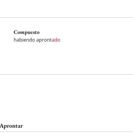
Compuesto
habiendo apront
ado
 Aprontar