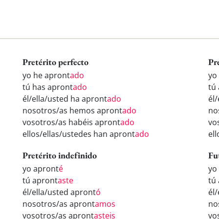
Pretérito perfecto
Pr
yo he apront
ado
yo
tú has apront
ado
tú
él/ella/usted ha apront
ado
él
nosotros/as hemos apront
ado
no
vosotros/as habéis apront
ado
vo
ellos/ellas/ustedes han apront
ado
el
Pretérito indefinido
Fu
yo apront
é
yo
tú apront
aste
tú
él/ella/usted apront
ó
él
nosotros/as apront
amos
no
vosotros/as apront
asteis
vo