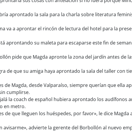
rontaría sus cosas con antelación si no fuera porque Minch
ía aprontado la sala para la charla sobre literatura femini
a va a aprontar el rincón de lectura del hotel para la pre
stá aprontando su maleta para escaparse este fin de seman
ollón pide que Magda apronte la zona del jardín antes de la
ra de que su amiga haya aprontado la sala del taller con t
s de Magda, desde Valparaíso, siempre querían que ella apr
in cumplirse.
alá la coach de español hubiera aprontado los audífonos ant
to en metro.
es de que lleguen los huéspedes, por favor», le dice Magda
 avisarme», advierte la gerente del Borbollón al nuevo em