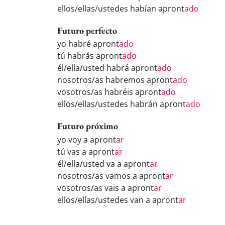
ellos/ellas/ustedes habían apront
ado
Futuro perfecto
yo habré apront
ado
tú habrás apront
ado
él/ella/usted habrá apront
ado
nosotros/as habremos apront
ado
vosotros/as habréis apront
ado
ellos/ellas/ustedes habrán apront
ado
Futuro próximo
yo voy a apront
ar
tú vas a apront
ar
él/ella/usted va a apront
ar
nosotros/as vamos a apront
ar
vosotros/as vais a apront
ar
ellos/ellas/ustedes van a apront
ar