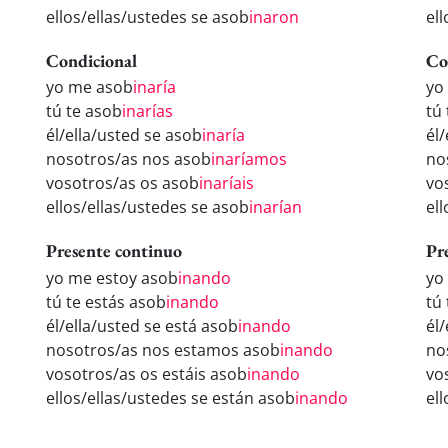
ellos/ellas/ustedes se asob
inaron
el
Condicional
Co
yo me asob
inaría
yo
tú te asob
inarías
tú
él/ella/usted se asob
inaría
él
nosotros/as nos asob
inaríamos
no
vosotros/as os asob
inaríais
vo
ellos/ellas/ustedes se asob
inarían
el
Presente continuo
Pr
yo me estoy asob
inando
yo
tú te estás asob
inando
tú
él/ella/usted se está asob
inando
él
nosotros/as nos estamos asob
inando
no
vosotros/as os estáis asob
inando
vo
ellos/ellas/ustedes se están asob
inando
el