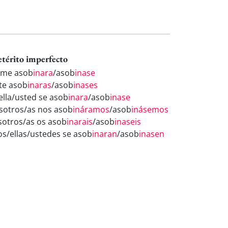
etérito imperfecto
 me asob
inara
/asob
inase
 te asob
inaras
/asob
inases
/ella/usted se asob
inara
/asob
inase
sotros/as nos asob
ináramos
/asob
inásemos
sotros/as os asob
inarais
/asob
inaseis
los/ellas/ustedes se asob
inaran
/asob
inasen