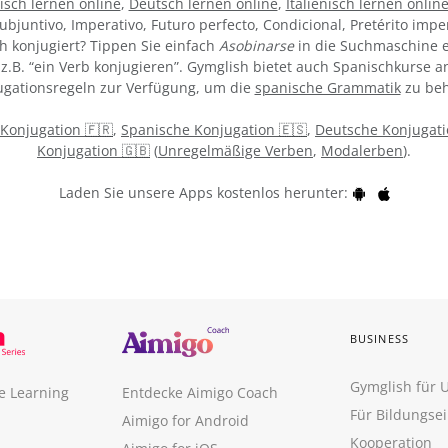
isch lernen online
,
Deutsch lernen online
,
Italienisch lernen onlin
ubjuntivo, Imperativo, Futuro perfecto, Condicional, Pretérito impe
h konjugiert? Tippen Sie einfach
Asobinarse
in die Suchmaschine e
z.B. “ein Verb konjugieren”. Gymglish bietet auch Spanischkurse an
gationsregeln zur Verfügung, um die
spanische Grammatik
zu beh
 Konjugation 🇫🇷
,
Spanische Konjugation 🇪🇸
,
Deutsche Konjugati
Konjugation 🇬🇧
(
Unregelmäßige Verben
,
Modalerben
).
Laden Sie unsere Apps kostenlos herunter:
BUSINESS
Gymglish für
e Learning
Entdecke Aimigo Coach
Für Bildungse
Aimigo for Android
Kooperation