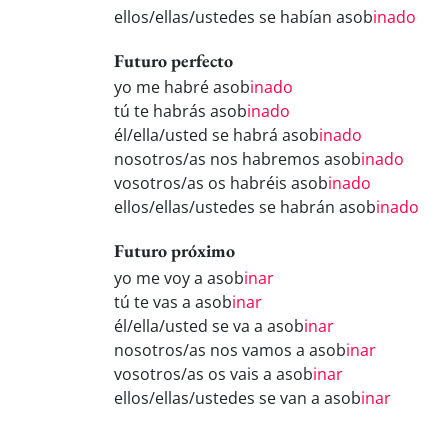
ellos/ellas/ustedes se habían asob
inado
Futuro perfecto
yo me habré asob
inado
tú te habrás asob
inado
él/ella/usted se habrá asob
inado
nosotros/as nos habremos asob
inado
vosotros/as os habréis asob
inado
ellos/ellas/ustedes se habrán asob
inado
Futuro próximo
yo me voy a asob
inar
tú te vas a asob
inar
él/ella/usted se va a asob
inar
nosotros/as nos vamos a asob
inar
vosotros/as os vais a asob
inar
ellos/ellas/ustedes se van a asob
inar