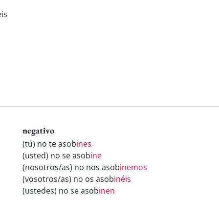
is
negativo
(tú) no te asob
ines
(usted) no se asob
ine
(nosotros/as) no nos asob
inemos
(vosotros/as) no os asob
inéis
(ustedes) no se asob
inen