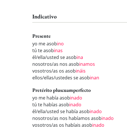
Indicativo
Presente
yo me asob
ino
tú te asob
inas
él/ella/usted se asob
ina
nosotros/as nos asob
inamos
vosotros/as os asob
ináis
ellos/ellas/ustedes se asob
inan
Pretérito pluscuamperfecto
yo me había asob
inado
tú te habías asob
inado
él/ella/usted se había asob
inado
nosotros/as nos habíamos asob
inado
vosotros/as os habíais asob
inado