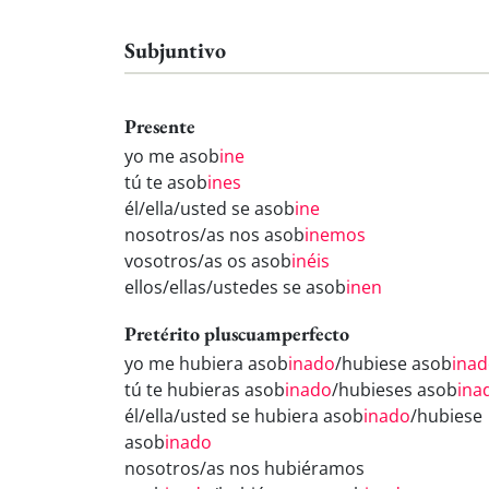
Subjuntivo
Presente
yo me asob
ine
tú te asob
ines
él/ella/usted se asob
ine
nosotros/as nos asob
inemos
vosotros/as os asob
inéis
ellos/ellas/ustedes se asob
inen
Pretérito pluscuamperfecto
yo me hubiera asob
inado
/hubiese asob
ina
tú te hubieras asob
inado
/hubieses asob
ina
él/ella/usted se hubiera asob
inado
/hubiese
asob
inado
nosotros/as nos hubiéramos