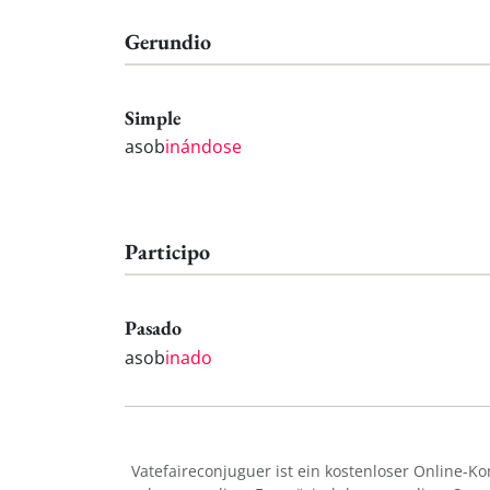
Gerundio
Simple
asob
inándose
Participo
Pasado
asob
inado
Vatefaireconjuguer ist ein kostenloser Online-