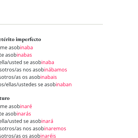
etérito imperfecto
 me asob
inaba
 te asob
inabas
/ella/usted se asob
inaba
sotros/as nos asob
inábamos
sotros/as os asob
inabais
los/ellas/ustedes se asob
inaban
turo
 me asob
inaré
 te asob
inarás
/ella/usted se asob
inará
sotros/as nos asob
inaremos
sotros/as os asob
inaréis