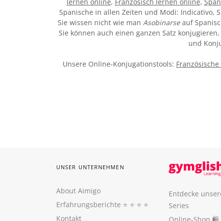
lernen online
,
Französisch lernen online
,
Span
Spanische in allen Zeiten und Modi: Indicativo, S
Sie wissen nicht wie man
Asobinarse
auf Spanisc
Sie können auch einen ganzen Satz konjugieren, 
und Konju
Unsere Online-Konjugationstools:
Französische
UNSER UNTERNEHMEN
About Aimigo
Entdecke unser
Erfahrungsberichte
⭐️ ⭐️ ⭐️ ⭐️
Series
Kontakt
Online-Shop 🛍