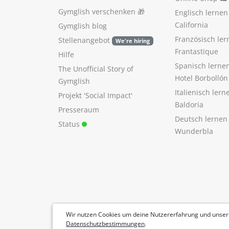
Gymglish verschenken
🎁
Englisch lerne
California
Gymglish blog
Französisch ler
Stellenangebot
We're hiring
Frantastique
Hilfe
Spanisch lerne
The Unofficial Story of
Hotel Borbollón
Gymglish
Italienisch ler
Projekt 'Social Impact'
Baldoria
Presseraum
Deutsch lernen
Status
Wunderbla
Wir nutzen Cookies um deine Nutzererfahrung und unser
Datenschutzbestimmungen
.