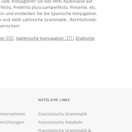
e
usw. Konjugieren Sie das Verb
Asobinarse
auf
rfecto, Pretérito pluscuamperfecto, Presente, etc.
in und entdecken Sie die Spanische Konjugation.
 und stellt zahlreiche Grammatik-, Rechtschreib-
errschen!
on 🇩🇪
,
Italienische Konjugation 🇮🇹
,
Englische
NÜTZLICHE LINKS
 Unternehmen
Französische Grammatik
inrichtungen
Französische Vokabeln
Französische Grammatik &