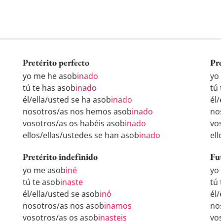
Pretérito perfecto
Pr
yo me he asob
inado
yo
tú te has asob
inado
tú
él/ella/usted se ha asob
inado
él
nosotros/as nos hemos asob
inado
no
vosotros/as os habéis asob
inado
vo
ellos/ellas/ustedes se han asob
inado
el
Pretérito indefinido
Fu
yo me asob
iné
yo
tú te asob
inaste
tú
él/ella/usted se asob
inó
él
nosotros/as nos asob
inamos
no
vosotros/as os asob
inasteis
vo