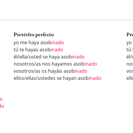
Pretérito perfecto
Pr
yo me haya asob
inado
yo
tú te hayas asob
inado
tú
él/ella/usted se haya asob
inado
él
nosotros/as nos hayamos asob
inado
no
vosotros/as os hayáis asob
inado
vo
ellos/ellas/ustedes se hayan asob
inado
el
do
do