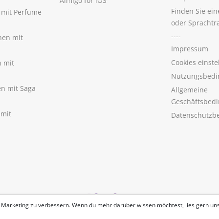
Aimigo for iOS
Finden Sie ei
n mit Perfume
oder Sprachtr
----
nen mit
Impressum
Cookies einste
n mit
Nutzungsbedi
nen mit Saga
Allgemeine
Geschäftsbed
 mit
Datenschutzb
 Marketing zu verbessern. Wenn du mehr darüber wissen möchtest, lies gern un