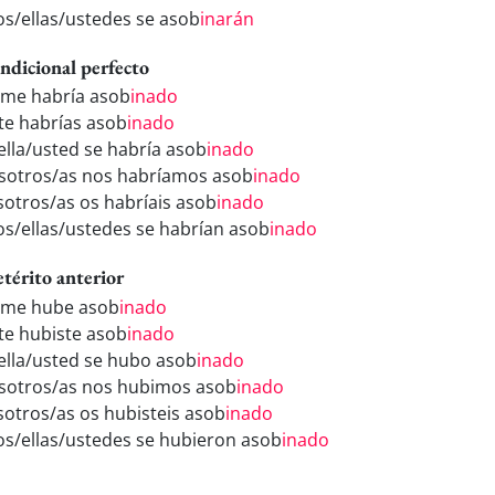
los/ellas/ustedes se asob
inarán
ndicional perfecto
 me habría asob
inado
 te habrías asob
inado
/ella/usted se habría asob
inado
sotros/as nos habríamos asob
inado
sotros/as os habríais asob
inado
los/ellas/ustedes se habrían asob
inado
etérito anterior
 me hube asob
inado
 te hubiste asob
inado
/ella/usted se hubo asob
inado
sotros/as nos hubimos asob
inado
sotros/as os hubisteis asob
inado
los/ellas/ustedes se hubieron asob
inado