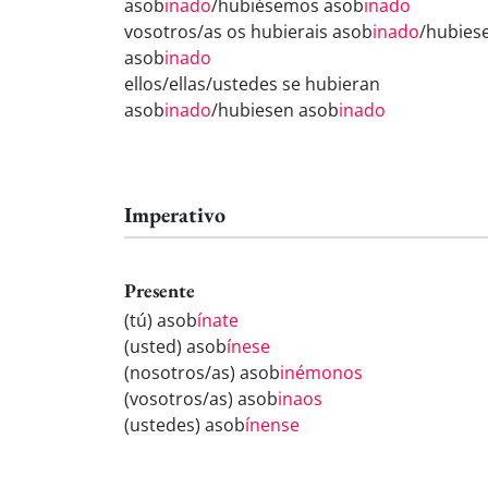
asob
inado
/hubiésemos asob
inado
vosotros/as os hubierais asob
inado
/hubiese
asob
inado
ellos/ellas/ustedes se hubieran
asob
inado
/hubiesen asob
inado
Imperativo
Presente
(tú) asob
ínate
(usted) asob
ínese
(nosotros/as) asob
inémonos
(vosotros/as) asob
inaos
(ustedes) asob
ínense