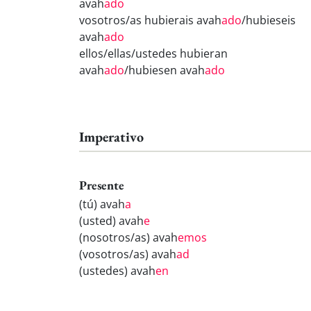
avah
ado
vosotros/as hubierais avah
ado
/hubieseis
avah
ado
ellos/ellas/ustedes hubieran
avah
ado
/hubiesen avah
ado
Imperativo
Presente
(tú) avah
a
(usted) avah
e
(nosotros/as) avah
emos
(vosotros/as) avah
ad
(ustedes) avah
en