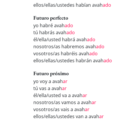
ellos/ellas/ustedes habían avah
ado
Futuro perfecto
yo habré avah
ado
tú habrás avah
ado
él/ella/usted habrá avah
ado
nosotros/as habremos avah
ado
vosotros/as habréis avah
ado
ellos/ellas/ustedes habrán avah
ado
Futuro próximo
yo voy a avah
ar
tú vas a avah
ar
él/ella/usted va a avah
ar
nosotros/as vamos a avah
ar
vosotros/as vais a avah
ar
ellos/ellas/ustedes van a avah
ar