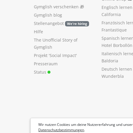
Gymglish verschenken
🎁
Englisch lerne
California
Gymglish blog
Französisch ler
Stellenangebot
We're hiring
Frantastique
Hilfe
Spanisch lerne
The Unofficial Story of
Hotel Borbollón
Gymglish
Italienisch ler
Projekt 'Social Impact'
Baldoria
Presseraum
Deutsch lernen
Status
Wunderbla
Wir nutzen Cookies um deine Nutzererfahrung und unser
Datenschutzbestimmungen
.