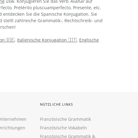
ine
usw. Konjugieren Sie das Verb
Avahar
auf
rfecto, Pretérito pluscuamperfecto, Presente, etc.
 entdecken Sie die Spanische Konjugation. Sie
d stellt zahlreiche Grammatik-, Rechtschreib- und
rschen!
on 🇩🇪
,
Italienische Konjugation 🇮🇹
,
Englische
NÜTZLICHE LINKS
 Unternehmen
Französische Grammatik
inrichtungen
Französische Vokabeln
Französische Grammatik &