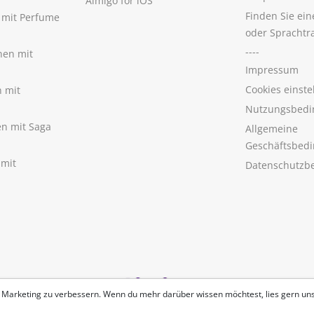
Aimigo for iOS
Finden Sie ei
n mit Perfume
oder Sprachtr
----
nen mit
Impressum
Cookies einste
n mit
Nutzungsbedi
nen mit Saga
Allgemeine
Geschäftsbed
 mit
Datenschutzb
 Marketing zu verbessern. Wenn du mehr darüber wissen möchtest, lies gern un