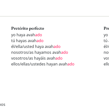
Pretérito perfecto
Pr
yo haya avah
ado
yo
tú hayas avah
ado
tú
él/ella/usted haya avah
ado
él
nosotros/as hayamos avah
ado
no
vosotros/as hayáis avah
ado
vo
ellos/ellas/ustedes hayan avah
ado
el
mos