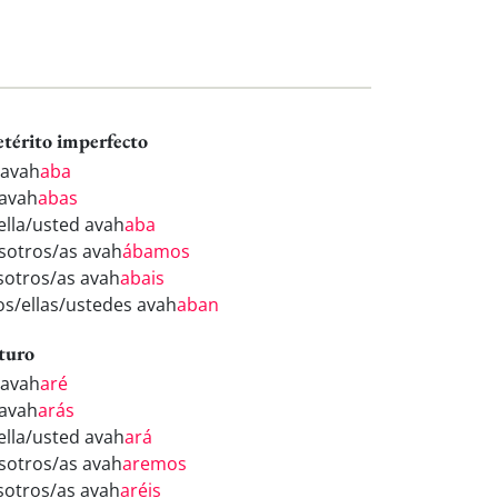
etérito imperfecto
 avah
aba
 avah
abas
/ella/usted avah
aba
sotros/as avah
ábamos
sotros/as avah
abais
los/ellas/ustedes avah
aban
turo
 avah
aré
 avah
arás
/ella/usted avah
ará
sotros/as avah
aremos
sotros/as avah
aréis