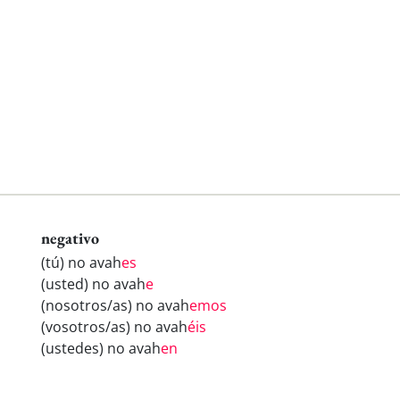
negativo
(tú) no avah
es
(usted) no avah
e
(nosotros/as) no avah
emos
(vosotros/as) no avah
éis
(ustedes) no avah
en