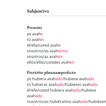
Subjuntivo
Presente
yo avah
e
tú avah
es
él/ella/usted avah
e
nosotros/as avah
emos
vosotros/as avah
éis
ellos/ellas/ustedes avah
en
Pretérito pluscuamperfecto
yo hubiera avah
ado
/hubiese avah
ado
tú hubieras avah
ado
/hubieses avah
ado
él/ella/usted hubiera avah
ado
/hubiese
avah
ado
nosotros/as hubiéramos avah
ado
/hubiése