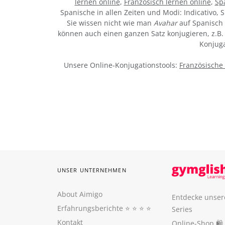
lernen online
,
Französisch lernen online
,
Sp
Spanische in allen Zeiten und Modi: Indicativo, S
Sie wissen nicht wie man
Avahar
auf Spanisch 
können auch einen ganzen Satz konjugieren, z.B. 
Konjuga
Unsere Online-Konjugationstools:
Französische
UNSER UNTERNEHMEN
About Aimigo
Entdecke unser
Erfahrungsberichte
⭐️ ⭐️ ⭐️ ⭐️
Series
Kontakt
Online-Shop 🛍