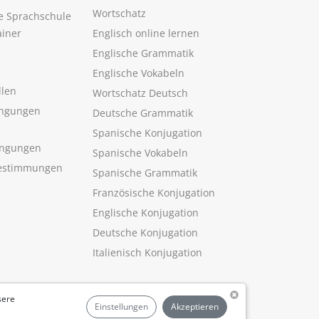
Wortschatz
ne Sprachschule
ainer
Englisch online lernen
Englische Grammatik
Englische Vokabeln
llen
Wortschatz Deutsch
ngungen
Deutsche Grammatik
Spanische Konjugation
ingungen
Spanische Vokabeln
estimmungen
Spanische Grammatik
Französische Konjugation
Englische Konjugation
Deutsche Konjugation
Italienisch Konjugation
sere
Einstellungen
Akzeptieren