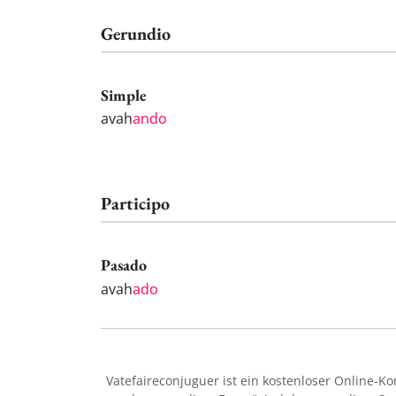
Gerundio
Simple
avah
ando
Participo
Pasado
avah
ado
Vatefaireconjuguer ist ein kostenloser Online-