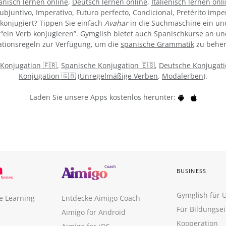
anisch lernen online
,
Deutsch lernen online
,
Italienisch lernen onl
ubjuntivo, Imperativo, Futuro perfecto, Condicional, Pretérito impe
konjugiert? Tippen Sie einfach
Avahar
in die Suchmaschine ein und
“ein Verb konjugieren”. Gymglish bietet auch Spanischkurse an un
tionsregeln zur Verfügung, um die
spanische Grammatik
zu beher
 Konjugation 🇫🇷
,
Spanische Konjugation 🇪🇸
,
Deutsche Konjugati
Konjugation 🇬🇧
(
Unregelmäßige Verben
,
Modalerben
).
Laden Sie unsere Apps kostenlos herunter:
BUSINESS
Gymglish für
e Learning
Entdecke Aimigo Coach
Für Bildungse
Aimigo for Android
Kooperation