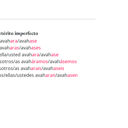
etérito imperfecto
 avah
ara
/avah
ase
 avah
aras
/avah
ases
/ella/usted avah
ara
/avah
ase
sotros/as avah
áramos
/avah
ásemos
sotros/as avah
arais
/avah
aseis
los/ellas/ustedes avah
aran
/avah
asen