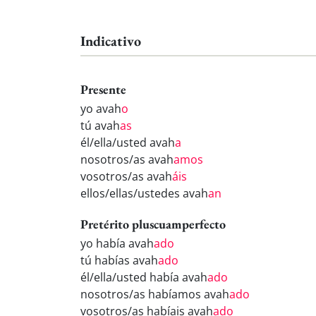
Indicativo
Presente
yo avah
o
tú avah
as
él/ella/usted avah
a
nosotros/as avah
amos
vosotros/as avah
áis
ellos/ellas/ustedes avah
an
Pretérito pluscuamperfecto
yo había avah
ado
tú habías avah
ado
él/ella/usted había avah
ado
nosotros/as habíamos avah
ado
vosotros/as habíais avah
ado