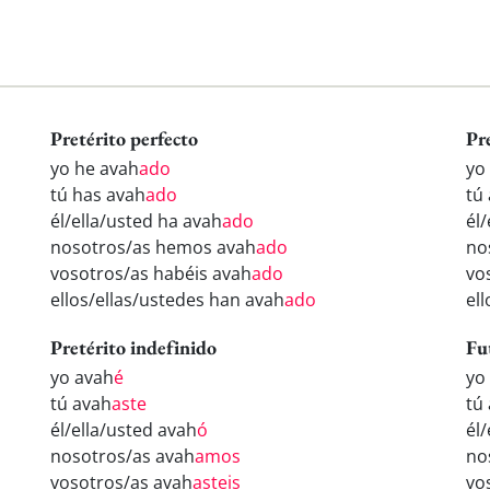
Pretérito perfecto
Pr
yo he avah
ado
yo
tú has avah
ado
tú
él/ella/usted ha avah
ado
él
nosotros/as hemos avah
ado
no
vosotros/as habéis avah
ado
vo
ellos/ellas/ustedes han avah
ado
el
Pretérito indefinido
Fu
yo avah
é
yo
tú avah
aste
tú
él/ella/usted avah
ó
él
nosotros/as avah
amos
no
vosotros/as avah
asteis
vo