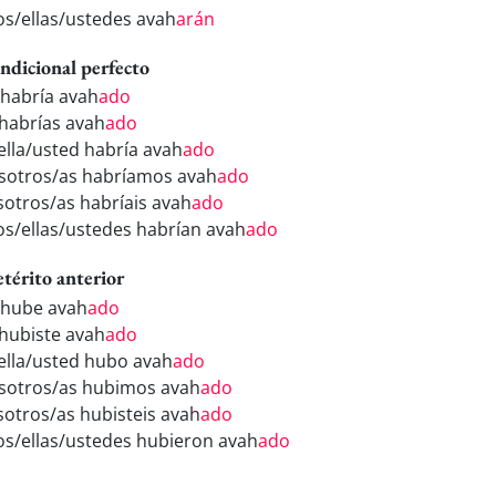
los/ellas/ustedes avah
arán
ndicional perfecto
 habría avah
ado
 habrías avah
ado
/ella/usted habría avah
ado
sotros/as habríamos avah
ado
sotros/as habríais avah
ado
los/ellas/ustedes habrían avah
ado
etérito anterior
 hube avah
ado
 hubiste avah
ado
/ella/usted hubo avah
ado
sotros/as hubimos avah
ado
sotros/as hubisteis avah
ado
los/ellas/ustedes hubieron avah
ado