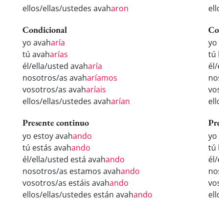
ellos/ellas/ustedes avah
aron
el
Condicional
Co
yo avah
aría
yo
tú avah
arías
tú
él/ella/usted avah
aría
él
nosotros/as avah
aríamos
no
vosotros/as avah
aríais
vo
ellos/ellas/ustedes avah
arían
el
Presente continuo
Pr
yo estoy avah
ando
yo
tú estás avah
ando
tú
él/ella/usted está avah
ando
él
nosotros/as estamos avah
ando
no
vosotros/as estáis avah
ando
vo
ellos/ellas/ustedes están avah
ando
el