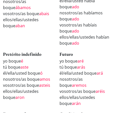
él/ella/usted había
nosotros/as
boque
ado
boque
ábamos
nosotros/as habíamos
vosotros/as boque
abais
boque
ado
ellos/ellas/ustedes
vosotros/as habíais
boque
aban
boque
ado
ellos/ellas/ustedes habían
boque
ado
Pretérito indefinido
Futuro
yo boque
é
yo boque
aré
tú boque
aste
tú boque
arás
él/ella/usted boque
ó
él/ella/usted boque
ará
nosotros/as boque
amos
nosotros/as
vosotros/as boque
asteis
boque
aremos
ellos/ellas/ustedes
vosotros/as boque
aréis
boque
aron
ellos/ellas/ustedes
boque
arán