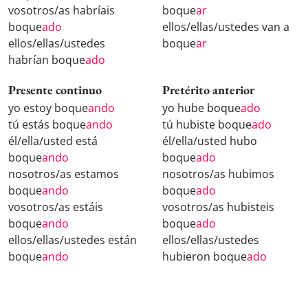
vosotros/as habríais
boque
ar
boque
ado
ellos/ellas/ustedes van a
ellos/ellas/ustedes
boque
ar
habrían boque
ado
Presente continuo
Pretérito anterior
yo estoy boque
ando
yo hube boque
ado
tú estás boque
ando
tú hubiste boque
ado
él/ella/usted está
él/ella/usted hubo
boque
ando
boque
ado
nosotros/as estamos
nosotros/as hubimos
boque
ando
boque
ado
vosotros/as estáis
vosotros/as hubisteis
boque
ando
boque
ado
ellos/ellas/ustedes están
ellos/ellas/ustedes
boque
ando
hubieron boque
ado