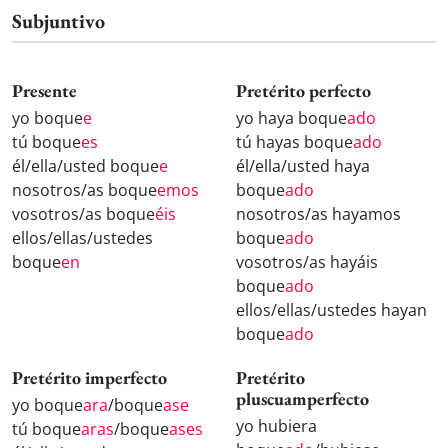
Subjuntivo
Presente
Pretérito perfecto
yo boque
e
yo haya boque
ado
tú boque
es
tú hayas boque
ado
él/ella/usted boque
e
él/ella/usted haya
nosotros/as boque
emos
boque
ado
vosotros/as boque
éis
nosotros/as hayamos
ellos/ellas/ustedes
boque
ado
boque
en
vosotros/as hayáis
boque
ado
ellos/ellas/ustedes hayan
boque
ado
Pretérito imperfecto
Pretérito
pluscuamperfecto
yo boque
ara
/boque
ase
yo hubiera
tú boque
aras
/boque
ases