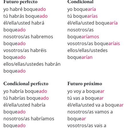
Futuro perfecto
Condicional
yo habré boque
ado
yo boque
aría
tú habrás boque
ado
tú boque
arías
él/ella/usted habrá
él/ella/usted boque
aría
boque
ado
nosotros/as
nosotros/as habremos
boque
aríamos
boque
ado
vosotros/as boque
aríais
vosotros/as habréis
ellos/ellas/ustedes
boque
ado
boque
arían
ellos/ellas/ustedes habrán
boque
ado
Condicional perfecto
Futuro próximo
yo habría boque
ado
yo voy a boque
ar
tú habrías boque
ado
tú vas a boque
ar
él/ella/usted habría
él/ella/usted va a boque
ar
boque
ado
nosotros/as vamos a
nosotros/as habríamos
boque
ar
boque
ado
vosotros/as vais a