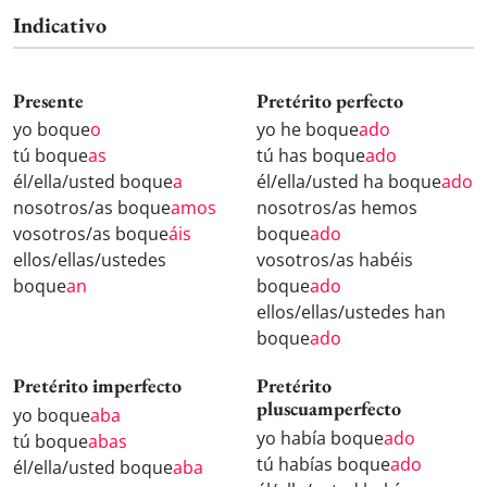
Indicativo
Presente
Pretérito perfecto
yo boque
o
yo he boque
ado
tú boque
as
tú has boque
ado
él/ella/usted boque
a
él/ella/usted ha boque
ado
nosotros/as boque
amos
nosotros/as hemos
vosotros/as boque
áis
boque
ado
ellos/ellas/ustedes
vosotros/as habéis
boque
an
boque
ado
ellos/ellas/ustedes han
boque
ado
Pretérito imperfecto
Pretérito
pluscuamperfecto
yo boque
aba
yo había boque
ado
tú boque
abas
tú habías boque
ado
él/ella/usted boque
aba