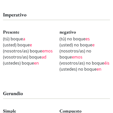
Imperativo
Presente
negativo
(tú) boque
a
(tú) no boque
es
(usted) boque
e
(usted) no boque
e
(nosotros/as) boque
emos
(nosotros/as) no
(vosotros/as) boque
ad
boque
emos
(ustedes) boque
en
(vosotros/as) no boque
éis
(ustedes) no boque
en
Gerundio
Simple
Compuesto