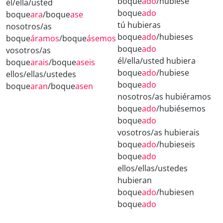
boque
ado
/hubiese
él/ella/usted
boque
ado
boque
ara
/boque
ase
tú hubieras
nosotros/as
boque
ado
/hubieses
boque
áramos
/boque
ásemos
boque
ado
vosotros/as
él/ella/usted hubiera
boque
arais
/boque
aseis
boque
ado
/hubiese
ellos/ellas/ustedes
boque
ado
boque
aran
/boque
asen
nosotros/as hubiéramos
boque
ado
/hubiésemos
boque
ado
vosotros/as hubierais
boque
ado
/hubieseis
boque
ado
ellos/ellas/ustedes
hubieran
boque
ado
/hubiesen
boque
ado