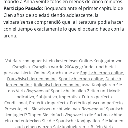
mandó a Anna veinte fotos en menos de cinco minutos.
Participo Pasado:
Boqueada ante el primer capítulo de
Cien años de soledad siendo adolescente, la
valparaísense comprendió que la literatura podía hacer
con el tiempo exactamente lo que el océano hace con la
arena.
Vatefaireconjuguer ist ein kostenloser Online-Konjugator von
Gymglish. Gymglish wurde 2004 gegründet und bietet
personalisierte Online-Sprachkurse an:
Englisch lernen online
,
Französisch lernen online
,
Spanisch lernen online
,
Deutsch
lernen online
,
Italienisch lernen online
usw. Konjugieren Sie
das Verb
Boquear
auf Spanische in allen Zeiten und Modi:
Indicativo, Subjuntivo, Imperativo, Futuro perfecto,
Condicional, Pretérito imperfecto, Pretérito pluscuamperfecto,
Presente, etc. Sie wissen nicht wie man
Boquear
auf Spanisch
konjugiert? Tippen Sie einfach
Boquear
in die Suchmaschine
ein und entdecken Sie die Spanische Konjugation. Sie können
auch einen ganzen Satz konjugieren, z.B. “ein Verb