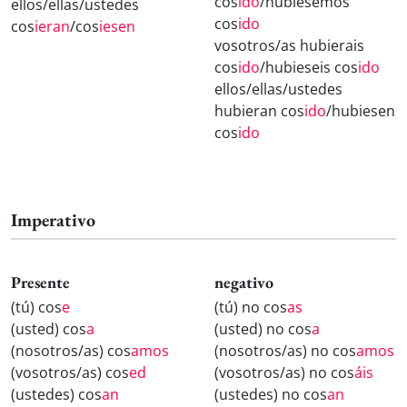
cos
ido
/hubiésemos
ellos/ellas/ustedes
cos
ido
cos
ieran
/cos
iesen
vosotros/as hubierais
cos
ido
/hubieseis cos
ido
ellos/ellas/ustedes
hubieran cos
ido
/hubiesen
cos
ido
Imperativo
Presente
negativo
(tú) cos
e
(tú) no cos
as
(usted) cos
a
(usted) no cos
a
(nosotros/as) cos
amos
(nosotros/as) no cos
amos
(vosotros/as) cos
ed
(vosotros/as) no cos
áis
(ustedes) cos
an
(ustedes) no cos
an