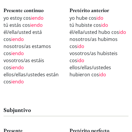
Presente continuo
Pretérito anterior
yo estoy cos
iendo
yo hube cos
ido
tú estás cos
iendo
tú hubiste cos
ido
él/ella/usted está
él/ella/usted hubo cos
ido
cos
iendo
nosotros/as hubimos
nosotros/as estamos
cos
ido
cos
iendo
vosotros/as hubisteis
vosotros/as estáis
cos
ido
cos
iendo
ellos/ellas/ustedes
ellos/ellas/ustedes están
hubieron cos
ido
cos
iendo
Subjuntivo
Presente
Pretérito perfecto