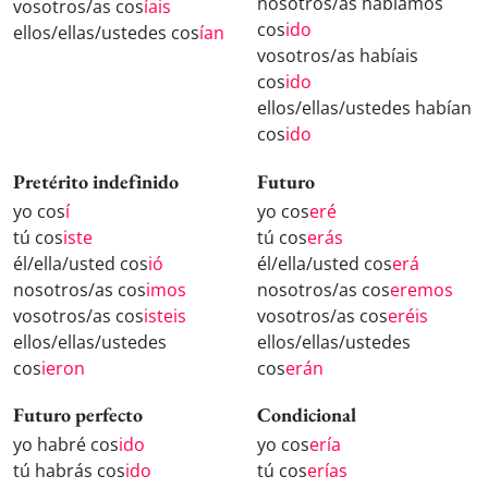
nosotros/as habíamos
vosotros/as cos
íais
cos
ido
ellos/ellas/ustedes cos
ían
vosotros/as habíais
cos
ido
ellos/ellas/ustedes habían
cos
ido
Pretérito indefinido
Futuro
yo cos
í
yo cos
eré
tú cos
iste
tú cos
erás
él/ella/usted cos
ió
él/ella/usted cos
erá
nosotros/as cos
imos
nosotros/as cos
eremos
vosotros/as cos
isteis
vosotros/as cos
eréis
ellos/ellas/ustedes
ellos/ellas/ustedes
cos
ieron
cos
erán
Futuro perfecto
Condicional
yo habré cos
ido
yo cos
ería
tú habrás cos
ido
tú cos
erías