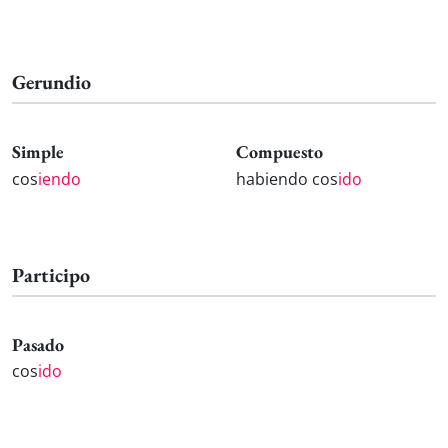
Gerundio
Simple
Compuesto
cos
iendo
habiendo cos
ido
Participo
Pasado
cos
ido