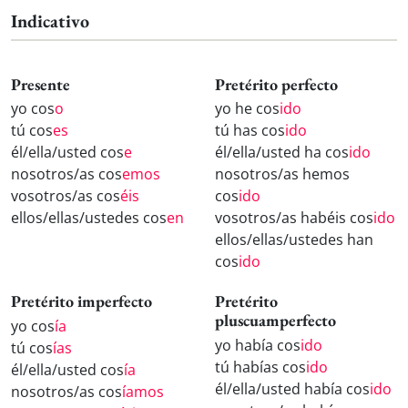
Indicativo
Presente
Pretérito perfecto
yo cos
o
yo he cos
ido
tú cos
es
tú has cos
ido
él/ella/usted cos
e
él/ella/usted ha cos
ido
nosotros/as cos
emos
nosotros/as hemos
vosotros/as cos
éis
cos
ido
ellos/ellas/ustedes cos
en
vosotros/as habéis cos
ido
ellos/ellas/ustedes han
cos
ido
Pretérito imperfecto
Pretérito
pluscuamperfecto
yo cos
ía
yo había cos
ido
tú cos
ías
tú habías cos
ido
él/ella/usted cos
ía
él/ella/usted había cos
ido
nosotros/as cos
íamos