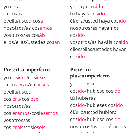
yo cos
a
yo haya cos
ido
tú cos
as
tú hayas cos
ido
él/ella/usted cos
a
él/ella/usted haya cos
ido
nosotros/as cos
amos
nosotros/as hayamos
vosotros/as cos
áis
cos
ido
ellos/ellas/ustedes cos
an
vosotros/as hayáis cos
ido
ellos/ellas/ustedes hayan
cos
ido
Pretérito imperfecto
Pretérito
pluscuamperfecto
yo cos
iera
/cos
iese
yo hubiera
tú cos
ieras
/cos
ieses
cos
ido
/hubiese cos
ido
él/ella/usted
tú hubieras
cos
iera
/cos
iese
cos
ido
/hubieses cos
ido
nosotros/as
él/ella/usted hubiera
cos
iéramos
/cos
iésemos
cos
ido
/hubiese cos
ido
vosotros/as
nosotros/as hubiéramos
cos
ierais
/cos
ieseis