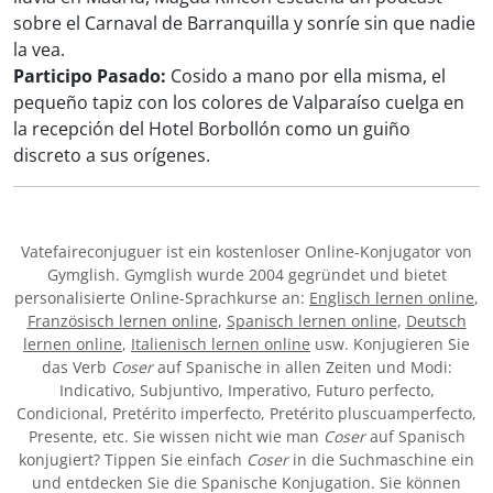
sobre el Carnaval de Barranquilla y sonríe sin que nadie
la vea.
Participo Pasado:
Cosido a mano por ella misma, el
pequeño tapiz con los colores de Valparaíso cuelga en
la recepción del Hotel Borbollón como un guiño
discreto a sus orígenes.
Vatefaireconjuguer ist ein kostenloser Online-Konjugator von
Gymglish. Gymglish wurde 2004 gegründet und bietet
personalisierte Online-Sprachkurse an:
Englisch lernen online
,
Französisch lernen online
,
Spanisch lernen online
,
Deutsch
lernen online
,
Italienisch lernen online
usw. Konjugieren Sie
das Verb
Coser
auf Spanische in allen Zeiten und Modi:
Indicativo, Subjuntivo, Imperativo, Futuro perfecto,
Condicional, Pretérito imperfecto, Pretérito pluscuamperfecto,
Presente, etc. Sie wissen nicht wie man
Coser
auf Spanisch
konjugiert? Tippen Sie einfach
Coser
in die Suchmaschine ein
und entdecken Sie die Spanische Konjugation. Sie können