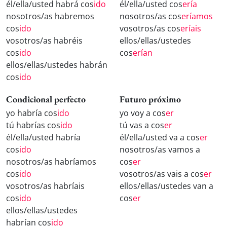
él/ella/usted habrá cos
ido
él/ella/usted cos
ería
nosotros/as habremos
nosotros/as cos
eríamos
cos
ido
vosotros/as cos
eríais
vosotros/as habréis
ellos/ellas/ustedes
cos
ido
cos
erían
ellos/ellas/ustedes habrán
cos
ido
Condicional perfecto
Futuro próximo
yo habría cos
ido
yo voy a cos
er
tú habrías cos
ido
tú vas a cos
er
él/ella/usted habría
él/ella/usted va a cos
er
cos
ido
nosotros/as vamos a
nosotros/as habríamos
cos
er
cos
ido
vosotros/as vais a cos
er
vosotros/as habríais
ellos/ellas/ustedes van a
cos
ido
cos
er
ellos/ellas/ustedes
habrían cos
ido