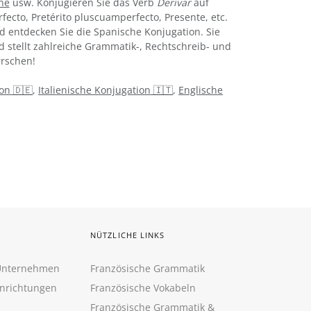
ine
usw. Konjugieren Sie das Verb
Derivar
auf
rfecto, Pretérito pluscuamperfecto, Presente, etc.
 entdecken Sie die Spanische Konjugation. Sie
d stellt zahlreiche Grammatik-, Rechtschreib- und
rschen!
on 🇩🇪
,
Italienische Konjugation 🇮🇹
,
Englische
NÜTZLICHE LINKS
 Unternehmen
Französische Grammatik
inrichtungen
Französische Vokabeln
Französische Grammatik &