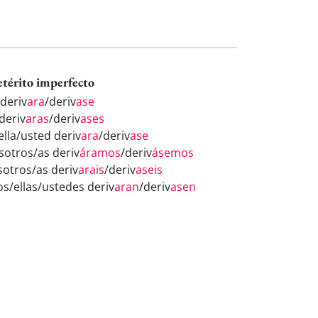
etérito imperfecto
 deriv
ara
/deriv
ase
deriv
aras
/deriv
ases
ella/usted deriv
ara
/deriv
ase
sotros/as deriv
áramos
/deriv
ásemos
sotros/as deriv
arais
/deriv
aseis
os/ellas/ustedes deriv
aran
/deriv
asen