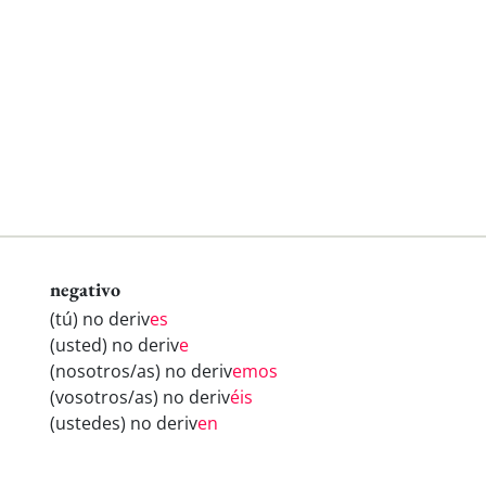
negativo
(tú) no deriv
es
(usted) no deriv
e
(nosotros/as) no deriv
emos
(vosotros/as) no deriv
éis
(ustedes) no deriv
en