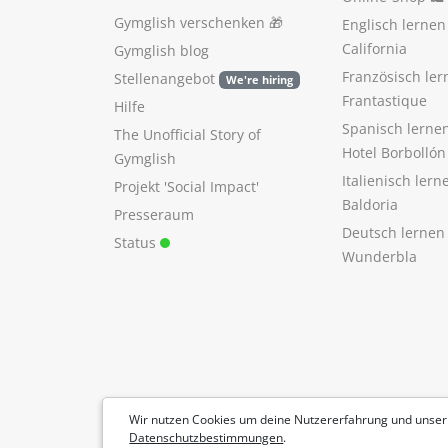
Gymglish verschenken
🎁
Englisch lerne
California
Gymglish blog
Französisch ler
Stellenangebot
We're hiring
Frantastique
Hilfe
Spanisch lerne
The Unofficial Story of
Hotel Borbollón
Gymglish
Italienisch ler
Projekt 'Social Impact'
Baldoria
Presseraum
Deutsch lernen
Status
Wunderbla
Wir nutzen Cookies um deine Nutzererfahrung und unser
Datenschutzbestimmungen
.