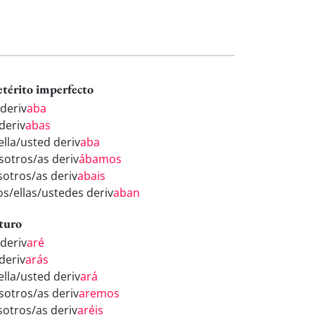
etérito imperfecto
 deriv
aba
deriv
abas
ella/usted deriv
aba
sotros/as deriv
ábamos
sotros/as deriv
abais
os/ellas/ustedes deriv
aban
turo
 deriv
aré
deriv
arás
ella/usted deriv
ará
sotros/as deriv
aremos
sotros/as deriv
aréis