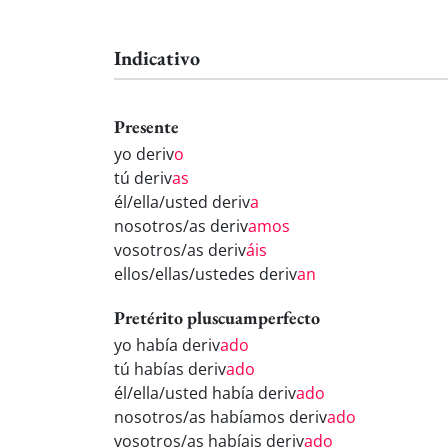
Indicativo
Presente
yo deriv
o
tú deriv
as
él/ella/usted deriv
a
nosotros/as deriv
amos
vosotros/as deriv
áis
ellos/ellas/ustedes deriv
an
Pretérito pluscuamperfecto
yo había deriv
ado
tú habías deriv
ado
él/ella/usted había deriv
ado
nosotros/as habíamos deriv
ado
vosotros/as habíais deriv
ado