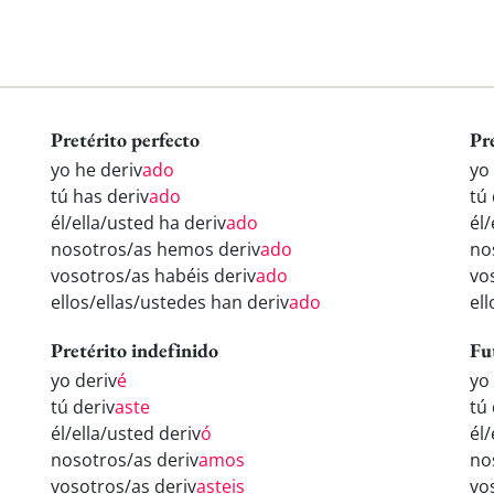
Pretérito perfecto
Pr
yo he deriv
ado
yo
tú has deriv
ado
tú 
él/ella/usted ha deriv
ado
él/
nosotros/as hemos deriv
ado
no
vosotros/as habéis deriv
ado
vo
ellos/ellas/ustedes han deriv
ado
ell
Pretérito indefinido
Fu
yo deriv
é
yo
tú deriv
aste
tú 
él/ella/usted deriv
ó
él/
nosotros/as deriv
amos
no
vosotros/as deriv
asteis
vo