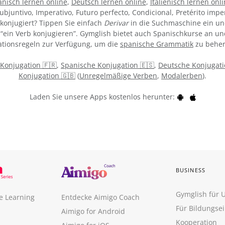
nisch lernen online
,
Deutsch lernen online
,
Italienisch lernen onl
ubjuntivo, Imperativo, Futuro perfecto, Condicional, Pretérito impe
konjugiert? Tippen Sie einfach
Derivar
in die Suchmaschine ein und
“ein Verb konjugieren”. Gymglish bietet auch Spanischkurse an un
tionsregeln zur Verfügung, um die
spanische Grammatik
zu beher
 Konjugation 🇫🇷
,
Spanische Konjugation 🇪🇸
,
Deutsche Konjugati
Konjugation 🇬🇧
(
Unregelmäßige Verben
,
Modalerben
).
Laden Sie unsere Apps kostenlos herunter:
BUSINESS
Gymglish für
e Learning
Entdecke Aimigo Coach
Für Bildungse
Aimigo for Android
Kooperation