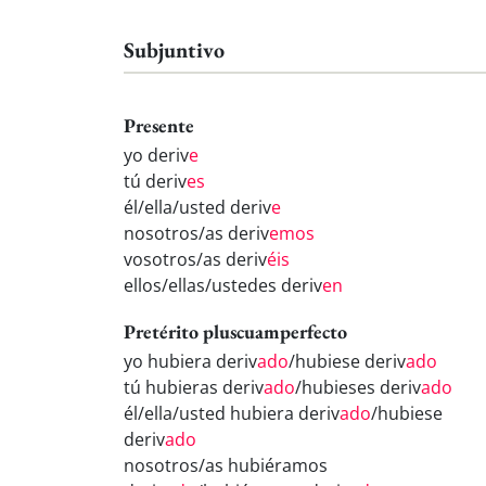
Subjuntivo
Presente
yo deriv
e
tú deriv
es
él/ella/usted deriv
e
nosotros/as deriv
emos
vosotros/as deriv
éis
ellos/ellas/ustedes deriv
en
Pretérito pluscuamperfecto
yo hubiera deriv
ado
/hubiese deriv
ado
tú hubieras deriv
ado
/hubieses deriv
ado
él/ella/usted hubiera deriv
ado
/hubiese
deriv
ado
nosotros/as hubiéramos