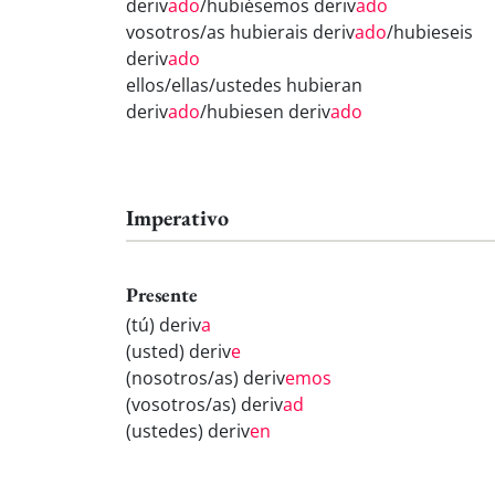
deriv
ado
/hubiésemos deriv
ado
vosotros/as hubierais deriv
ado
/hubieseis
deriv
ado
ellos/ellas/ustedes hubieran
deriv
ado
/hubiesen deriv
ado
Imperativo
Presente
(tú) deriv
a
(usted) deriv
e
(nosotros/as) deriv
emos
(vosotros/as) deriv
ad
(ustedes) deriv
en