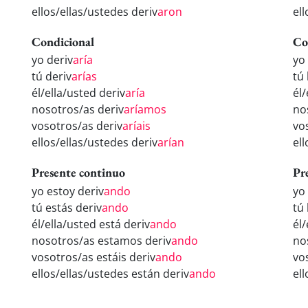
ellos/ellas/ustedes deriv
aron
ell
Condicional
Co
yo deriv
aría
yo
tú deriv
arías
tú
él/ella/usted deriv
aría
él/
nosotros/as deriv
aríamos
no
vosotros/as deriv
aríais
vo
ellos/ellas/ustedes deriv
arían
el
Presente continuo
Pr
yo estoy deriv
ando
yo
tú estás deriv
ando
tú
él/ella/usted está deriv
ando
él
nosotros/as estamos deriv
ando
no
vosotros/as estáis deriv
ando
vo
ellos/ellas/ustedes están deriv
ando
el