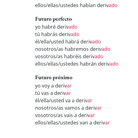
ellos/ellas/ustedes habían deriv
ado
Futuro perfecto
yo habré deriv
ado
tú habrás deriv
ado
él/ella/usted habrá deriv
ado
nosotros/as habremos deriv
ado
vosotros/as habréis deriv
ado
ellos/ellas/ustedes habrán deriv
ado
Futuro próximo
yo voy a deriv
ar
tú vas a deriv
ar
él/ella/usted va a deriv
ar
nosotros/as vamos a deriv
ar
vosotros/as vais a deriv
ar
ellos/ellas/ustedes van a deriv
ar