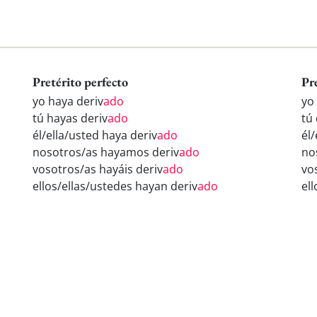
Pretérito perfecto
Pr
yo haya deriv
ado
yo
tú hayas deriv
ado
tú 
él/ella/usted haya deriv
ado
él/
nosotros/as hayamos deriv
ado
no
vosotros/as hayáis deriv
ado
vo
ellos/ellas/ustedes hayan deriv
ado
ell