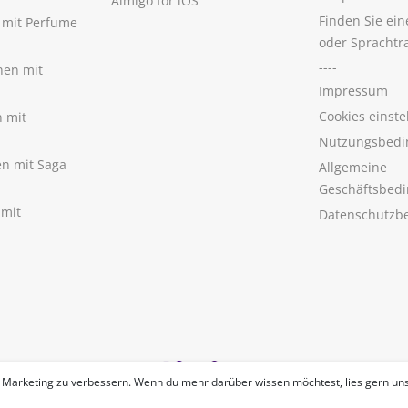
Aimigo for iOS
Finden Sie ei
n mit Perfume
oder Sprachtr
----
nen mit
Impressum
Cookies einste
n mit
Nutzungsbedi
nen mit Saga
Allgemeine
Geschäftsbed
 mit
Datenschutzb
 Marketing zu verbessern. Wenn du mehr darüber wissen möchtest, lies gern un