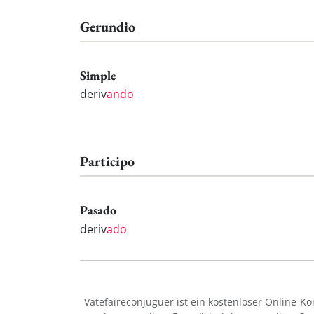
Gerundio
Simple
deriv
ando
Participo
Pasado
deriv
ado
Vatefaireconjuguer ist ein kostenloser Online-