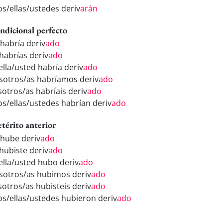
os/ellas/ustedes deriv
arán
ndicional perfecto
 habría deriv
ado
 habrías deriv
ado
ella/usted habría deriv
ado
sotros/as habríamos deriv
ado
sotros/as habríais deriv
ado
los/ellas/ustedes habrían deriv
ado
etérito anterior
 hube deriv
ado
 hubiste deriv
ado
/ella/usted hubo deriv
ado
sotros/as hubimos deriv
ado
sotros/as hubisteis deriv
ado
los/ellas/ustedes hubieron deriv
ado