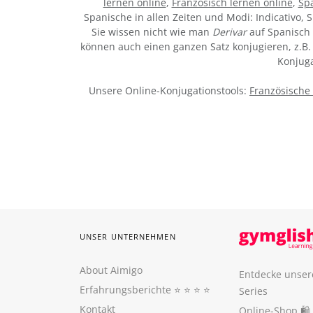
lernen online
,
Französisch lernen online
,
Spa
Spanische in allen Zeiten und Modi: Indicativo, S
Sie wissen nicht wie man
Derivar
auf Spanisch 
können auch einen ganzen Satz konjugieren, z.B. 
Konjuga
Unsere Online-Konjugationstools:
Französische
UNSER UNTERNEHMEN
About Aimigo
Entdecke unser
Erfahrungsberichte
⭐️ ⭐️ ⭐️ ⭐️
Series
Kontakt
Online-Shop 🛍