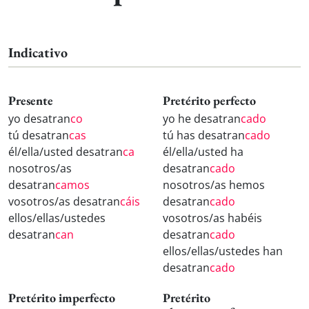
Indicativo
Presente
Pretérito perfecto
yo desatran
co
yo he desatran
cado
tú desatran
cas
tú has desatran
cado
él/ella/usted desatran
ca
él/ella/usted ha
nosotros/as
desatran
cado
desatran
camos
nosotros/as hemos
vosotros/as desatran
cáis
desatran
cado
ellos/ellas/ustedes
vosotros/as habéis
desatran
can
desatran
cado
ellos/ellas/ustedes han
desatran
cado
Pretérito imperfecto
Pretérito