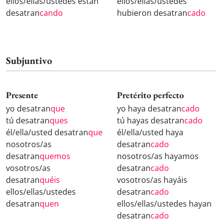
ellos/ellas/ustedes están
ellos/ellas/ustedes
desatran
cando
hubieron desatran
cado
Subjuntivo
Presente
Pretérito perfecto
yo desatran
que
yo haya desatran
cado
tú desatran
ques
tú hayas desatran
cado
él/ella/usted desatran
que
él/ella/usted haya
nosotros/as
desatran
cado
desatran
quemos
nosotros/as hayamos
vosotros/as
desatran
cado
desatran
quéis
vosotros/as hayáis
ellos/ellas/ustedes
desatran
cado
desatran
quen
ellos/ellas/ustedes hayan
desatran
cado