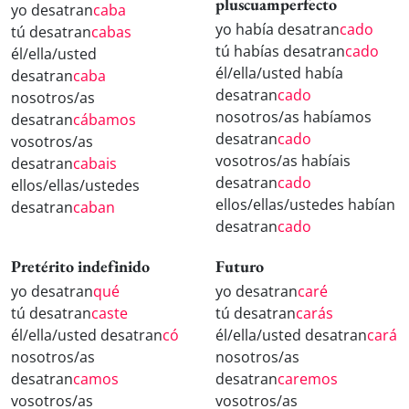
pluscuamperfecto
yo desatran
caba
yo había desatran
cado
tú desatran
cabas
tú habías desatran
cado
él/ella/usted
él/ella/usted había
desatran
caba
desatran
cado
nosotros/as
nosotros/as habíamos
desatran
cábamos
desatran
cado
vosotros/as
vosotros/as habíais
desatran
cabais
desatran
cado
ellos/ellas/ustedes
ellos/ellas/ustedes habían
desatran
caban
desatran
cado
Pretérito indefinido
Futuro
yo desatran
qué
yo desatran
caré
tú desatran
caste
tú desatran
carás
él/ella/usted desatran
có
él/ella/usted desatran
cará
nosotros/as
nosotros/as
desatran
camos
desatran
caremos
vosotros/as
vosotros/as