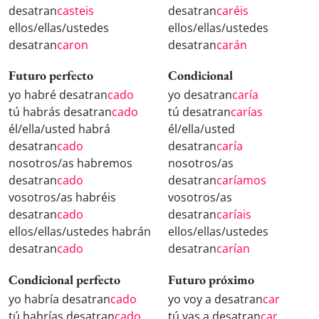
desatran
casteis
desatran
caréis
ellos/ellas/ustedes
ellos/ellas/ustedes
desatran
caron
desatran
carán
Futuro perfecto
Condicional
yo habré desatran
cado
yo desatran
caría
tú habrás desatran
cado
tú desatran
carías
él/ella/usted habrá
él/ella/usted
desatran
cado
desatran
caría
nosotros/as habremos
nosotros/as
desatran
cado
desatran
caríamos
vosotros/as habréis
vosotros/as
desatran
cado
desatran
caríais
ellos/ellas/ustedes habrán
ellos/ellas/ustedes
desatran
cado
desatran
carían
Condicional perfecto
Futuro próximo
yo habría desatran
cado
yo voy a desatran
car
tú habrías desatran
cado
tú vas a desatran
car