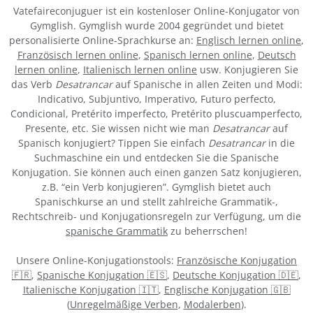
Vatefaireconjuguer ist ein kostenloser Online-Konjugator von
Gymglish. Gymglish wurde 2004 gegründet und bietet
personalisierte Online-Sprachkurse an:
Englisch lernen online
,
Französisch lernen online
,
Spanisch lernen online
,
Deutsch
lernen online
,
Italienisch lernen online
usw. Konjugieren Sie
das Verb
Desatrancar
auf Spanische in allen Zeiten und Modi:
Indicativo, Subjuntivo, Imperativo, Futuro perfecto,
Condicional, Pretérito imperfecto, Pretérito pluscuamperfecto,
Presente, etc. Sie wissen nicht wie man
Desatrancar
auf
Spanisch konjugiert? Tippen Sie einfach
Desatrancar
in die
Suchmaschine ein und entdecken Sie die Spanische
Konjugation. Sie können auch einen ganzen Satz konjugieren,
z.B. “ein Verb konjugieren”. Gymglish bietet auch
Spanischkurse an und stellt zahlreiche Grammatik-,
Rechtschreib- und Konjugationsregeln zur Verfügung, um die
spanische Grammatik
zu beherrschen!
Unsere Online-Konjugationstools:
Französische Konjugation
🇫🇷
,
Spanische Konjugation 🇪🇸
,
Deutsche Konjugation 🇩🇪
,
Italienische Konjugation 🇮🇹
,
Englische Konjugation 🇬🇧
(
Unregelmäßige Verben
,
Modalerben
).