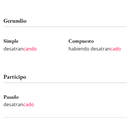
Gerundio
Simple
Compuesto
desatran
cando
habiendo desatran
cado
Participo
Pasado
desatran
cado