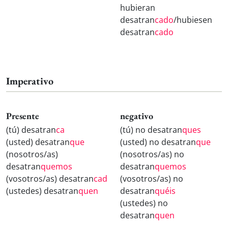
hubieran
desatran
cado
/hubiesen
desatran
cado
Imperativo
Presente
negativo
(tú) desatran
ca
(tú) no desatran
ques
(usted) desatran
que
(usted) no desatran
que
(nosotros/as)
(nosotros/as) no
desatran
quemos
desatran
quemos
(vosotros/as) desatran
cad
(vosotros/as) no
(ustedes) desatran
quen
desatran
quéis
(ustedes) no
desatran
quen