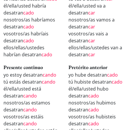
él/ella/usted habría
él/ella/usted va a
desatran
cado
desatran
car
nosotros/as habríamos
nosotros/as vamos a
desatran
cado
desatran
car
vosotros/as habríais
vosotros/as vais a
desatran
cado
desatran
car
ellos/ellas/ustedes
ellos/ellas/ustedes van a
habrían desatran
cado
desatran
car
Presente continuo
Pretérito anterior
yo estoy desatran
cando
yo hube desatran
cado
tú estás desatran
cando
tú hubiste desatran
cado
él/ella/usted está
él/ella/usted hubo
desatran
cando
desatran
cado
nosotros/as estamos
nosotros/as hubimos
desatran
cando
desatran
cado
vosotros/as estáis
vosotros/as hubisteis
desatran
cando
desatran
cado