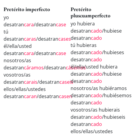
Pretérito imperfecto
Pretérito
pluscuamperfecto
yo
yo hubiera
desatran
cara
/desatran
case
desatran
cado
/hubiese
tú
desatran
cado
desatran
caras
/desatran
cases
tú hubieras
él/ella/usted
desatran
cado
/hubieses
desatran
cara
/desatran
case
desatran
cado
nosotros/as
él/ella/usted hubiera
desatran
cáramos
/desatran
cásemos
desatran
cado
/hubiese
vosotros/as
desatran
cado
desatran
carais
/desatran
caseis
nosotros/as hubiéramos
ellos/ellas/ustedes
desatran
cado
/hubiésemos
desatran
caran
/desatran
casen
desatran
cado
vosotros/as hubierais
desatran
cado
/hubieseis
desatran
cado
ellos/ellas/ustedes