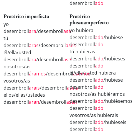
desembroll
ado
Pretérito imperfecto
Pretérito
pluscuamperfecto
yo
yo hubiera
desembroll
ara
/desembroll
ase
desembroll
ado
/hubiese
tú
desembroll
ado
desembroll
aras
/desembroll
ases
tú hubieras
él/ella/usted
desembroll
ado
/hubieses
desembroll
ara
/desembroll
ase
desembroll
ado
nosotros/as
él/ella/usted hubiera
desembroll
áramos
/desembroll
ásemos
desembroll
ado
/hubiese
vosotros/as
desembroll
ado
desembroll
arais
/desembroll
aseis
nosotros/as hubiéramos
ellos/ellas/ustedes
desembroll
ado
/hubiésemo
desembroll
aran
/desembroll
asen
desembroll
ado
vosotros/as hubierais
desembroll
ado
/hubieseis
desembroll
ado