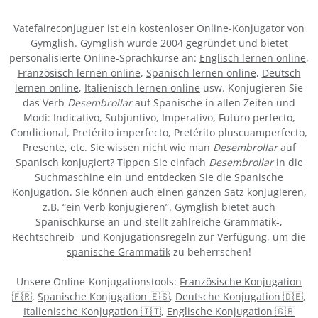
Vatefaireconjuguer ist ein kostenloser Online-Konjugator von
Gymglish. Gymglish wurde 2004 gegründet und bietet
personalisierte Online-Sprachkurse an:
Englisch lernen online
,
Französisch lernen online
,
Spanisch lernen online
,
Deutsch
lernen online
,
Italienisch lernen online
usw. Konjugieren Sie
das Verb
Desembrollar
auf Spanische in allen Zeiten und
Modi: Indicativo, Subjuntivo, Imperativo, Futuro perfecto,
Condicional, Pretérito imperfecto, Pretérito pluscuamperfecto,
Presente, etc. Sie wissen nicht wie man
Desembrollar
auf
Spanisch konjugiert? Tippen Sie einfach
Desembrollar
in die
Suchmaschine ein und entdecken Sie die Spanische
Konjugation. Sie können auch einen ganzen Satz konjugieren,
z.B. “ein Verb konjugieren”. Gymglish bietet auch
Spanischkurse an und stellt zahlreiche Grammatik-,
Rechtschreib- und Konjugationsregeln zur Verfügung, um die
spanische Grammatik
zu beherrschen!
Unsere Online-Konjugationstools:
Französische Konjugation
🇫🇷
,
Spanische Konjugation 🇪🇸
,
Deutsche Konjugation 🇩🇪
,
Italienische Konjugation 🇮🇹
,
Englische Konjugation 🇬🇧