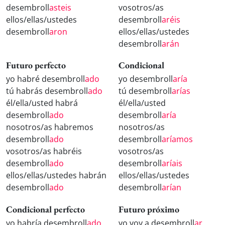
desembroll
asteis
vosotros/as
ellos/ellas/ustedes
desembroll
aréis
desembroll
aron
ellos/ellas/ustedes
desembroll
arán
Futuro perfecto
Condicional
yo habré desembroll
ado
yo desembroll
aría
tú habrás desembroll
ado
tú desembroll
arías
él/ella/usted habrá
él/ella/usted
desembroll
ado
desembroll
aría
nosotros/as habremos
nosotros/as
desembroll
ado
desembroll
aríamos
vosotros/as habréis
vosotros/as
desembroll
ado
desembroll
aríais
ellos/ellas/ustedes habrán
ellos/ellas/ustedes
desembroll
ado
desembroll
arían
Condicional perfecto
Futuro próximo
yo habría desembroll
ado
yo voy a desembroll
ar