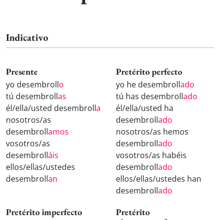
Indicativo
Presente
Pretérito perfecto
yo desembroll
o
yo he desembroll
ado
tú desembroll
as
tú has desembroll
ado
él/ella/usted desembroll
a
él/ella/usted ha
nosotros/as
desembroll
ado
desembroll
amos
nosotros/as hemos
vosotros/as
desembroll
ado
desembroll
áis
vosotros/as habéis
ellos/ellas/ustedes
desembroll
ado
desembroll
an
ellos/ellas/ustedes han
desembroll
ado
Pretérito imperfecto
Pretérito