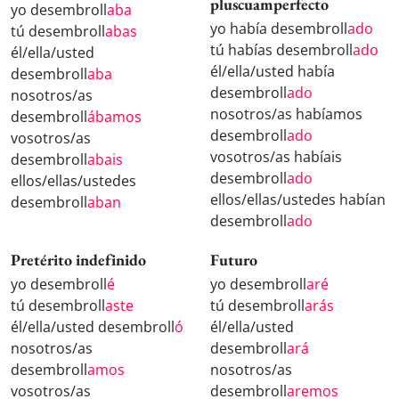
pluscuamperfecto
yo desembroll
aba
yo había desembroll
ado
tú desembroll
abas
tú habías desembroll
ado
él/ella/usted
él/ella/usted había
desembroll
aba
desembroll
ado
nosotros/as
nosotros/as habíamos
desembroll
ábamos
desembroll
ado
vosotros/as
vosotros/as habíais
desembroll
abais
desembroll
ado
ellos/ellas/ustedes
ellos/ellas/ustedes habían
desembroll
aban
desembroll
ado
Pretérito indefinido
Futuro
yo desembroll
é
yo desembroll
aré
tú desembroll
aste
tú desembroll
arás
él/ella/usted desembroll
ó
él/ella/usted
nosotros/as
desembroll
ará
desembroll
amos
nosotros/as
vosotros/as
desembroll
aremos