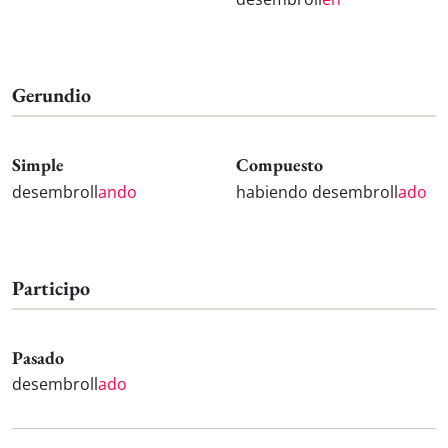
Gerundio
Simple
Compuesto
desembroll
ando
habiendo desembroll
ado
Participo
Pasado
desembroll
ado