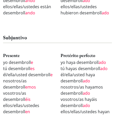
desembroll
ando
desembroll
ado
ellos/ellas/ustedes están
ellos/ellas/ustedes
desembroll
ando
hubieron desembroll
ado
Subjuntivo
Presente
Pretérito perfecto
yo desembroll
e
yo haya desembroll
ado
tú desembroll
es
tú hayas desembroll
ado
él/ella/usted desembroll
e
él/ella/usted haya
nosotros/as
desembroll
ado
desembroll
emos
nosotros/as hayamos
vosotros/as
desembroll
ado
desembroll
éis
vosotros/as hayáis
ellos/ellas/ustedes
desembroll
ado
desembroll
en
ellos/ellas/ustedes hayan