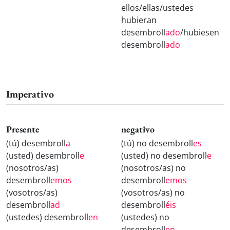
ellos/ellas/ustedes
hubieran
desembroll
ado
/hubiesen
desembroll
ado
Imperativo
Presente
negativo
(tú) desembroll
a
(tú) no desembroll
es
(usted) desembroll
e
(usted) no desembroll
e
(nosotros/as)
(nosotros/as) no
desembroll
emos
desembroll
emos
(vosotros/as)
(vosotros/as) no
desembroll
ad
desembroll
éis
(ustedes) desembroll
en
(ustedes) no
desembroll
en