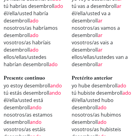
tú habrías desembroll
ado
tú vas a desembroll
ar
él/ella/usted habría
él/ella/usted va a
desembroll
ado
desembroll
ar
nosotros/as habríamos
nosotros/as vamos a
desembroll
ado
desembroll
ar
vosotros/as habríais
vosotros/as vais a
desembroll
ado
desembroll
ar
ellos/ellas/ustedes
ellos/ellas/ustedes van a
habrían desembroll
ado
desembroll
ar
Presente continuo
Pretérito anterior
yo estoy desembroll
ando
yo hube desembroll
ado
tú estás desembroll
ando
tú hubiste desembroll
ado
él/ella/usted está
él/ella/usted hubo
desembroll
ando
desembroll
ado
nosotros/as estamos
nosotros/as hubimos
desembroll
ando
desembroll
ado
vosotros/as estáis
vosotros/as hubisteis