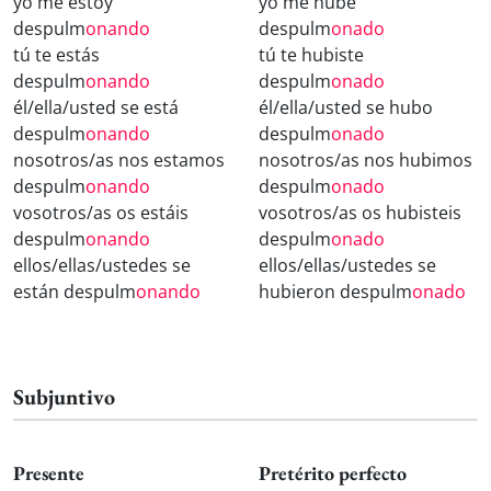
yo me estoy
yo me hube
despulm
onando
despulm
onado
tú te estás
tú te hubiste
despulm
onando
despulm
onado
él/ella/usted se está
él/ella/usted se hubo
despulm
onando
despulm
onado
nosotros/as nos estamos
nosotros/as nos hubimos
despulm
onando
despulm
onado
vosotros/as os estáis
vosotros/as os hubisteis
despulm
onando
despulm
onado
ellos/ellas/ustedes se
ellos/ellas/ustedes se
están despulm
onando
hubieron despulm
onado
Subjuntivo
Presente
Pretérito perfecto