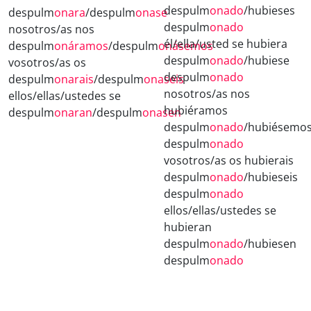
despulm
onado
/hubieses
despulm
onara
/despulm
onase
despulm
onado
nosotros/as nos
él/ella/usted se hubiera
despulm
onáramos
/despulm
onásemos
despulm
onado
/hubiese
vosotros/as os
despulm
onado
despulm
onarais
/despulm
onaseis
nosotros/as nos
ellos/ellas/ustedes se
hubiéramos
despulm
onaran
/despulm
onasen
despulm
onado
/hubiésemo
despulm
onado
vosotros/as os hubierais
despulm
onado
/hubieseis
despulm
onado
ellos/ellas/ustedes se
hubieran
despulm
onado
/hubiesen
despulm
onado