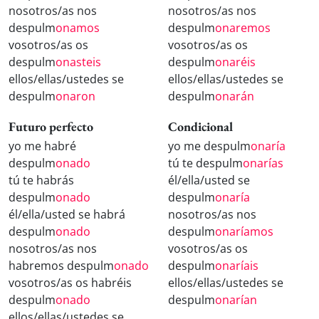
nosotros/as nos
nosotros/as nos
despulm
onamos
despulm
onaremos
vosotros/as os
vosotros/as os
despulm
onasteis
despulm
onaréis
ellos/ellas/ustedes se
ellos/ellas/ustedes se
despulm
onaron
despulm
onarán
Futuro perfecto
Condicional
yo me habré
yo me despulm
onaría
despulm
onado
tú te despulm
onarías
tú te habrás
él/ella/usted se
despulm
onado
despulm
onaría
él/ella/usted se habrá
nosotros/as nos
despulm
onado
despulm
onaríamos
nosotros/as nos
vosotros/as os
habremos despulm
onado
despulm
onaríais
vosotros/as os habréis
ellos/ellas/ustedes se
despulm
onado
despulm
onarían
ellos/ellas/ustedes se