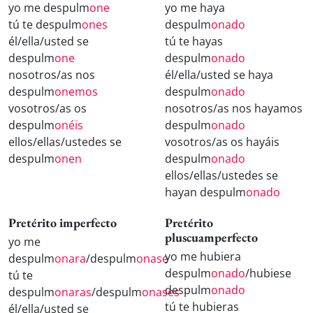
yo me despulm
one
yo me haya
tú te despulm
ones
despulm
onado
él/ella/usted se
tú te hayas
despulm
one
despulm
onado
nosotros/as nos
él/ella/usted se haya
despulm
onemos
despulm
onado
vosotros/as os
nosotros/as nos hayamos
despulm
onéis
despulm
onado
ellos/ellas/ustedes se
vosotros/as os hayáis
despulm
onen
despulm
onado
ellos/ellas/ustedes se
hayan despulm
onado
Pretérito imperfecto
Pretérito
pluscuamperfecto
yo me
yo me hubiera
despulm
onara
/despulm
onase
despulm
onado
/hubiese
tú te
despulm
onado
despulm
onaras
/despulm
onases
tú te hubieras
él/ella/usted se