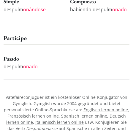
Simple
Compuesto
despulm
onándose
habiendo despulm
onado
Participo
Pasado
despulm
onado
Vatefaireconjuguer ist ein kostenloser Online-Konjugator von
Gymglish. Gymglish wurde 2004 gegründet und bietet
personalisierte Online-Sprachkurse an:
Englisch lernen online
,
Französisch lernen online
,
Spanisch lernen online
,
Deutsch
lernen online
,
Italienisch lernen online
usw. Konjugieren Sie
das Verb
Despulmonarse
auf Spanische in allen Zeiten und