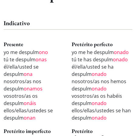
Indicativo
Presente
Pretérito perfecto
yo me despulm
ono
yo me he despulm
onado
tú te despulm
onas
tú te has despulm
onado
él/ella/usted se
él/ella/usted se ha
despulm
ona
despulm
onado
nosotros/as nos
nosotros/as nos hemos
despulm
onamos
despulm
onado
vosotros/as os
vosotros/as os habéis
despulm
onáis
despulm
onado
ellos/ellas/ustedes se
ellos/ellas/ustedes se han
despulm
onan
despulm
onado
Pretérito imperfecto
Pretérito