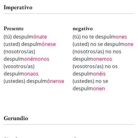
Imperativo
Presente
negativo
(tú) despulm
ónate
(tú) no te despulm
ones
(usted) despulm
ónese
(usted) no se despulm
one
(nosotros/as)
(nosotros/as) no nos
despulm
onémonos
despulm
onemos
(vosotros/as)
(vosotros/as) no os
despulm
onaos
despulm
onéis
(ustedes) despulm
ónense
(ustedes) no se
despulm
onen
Gerundio