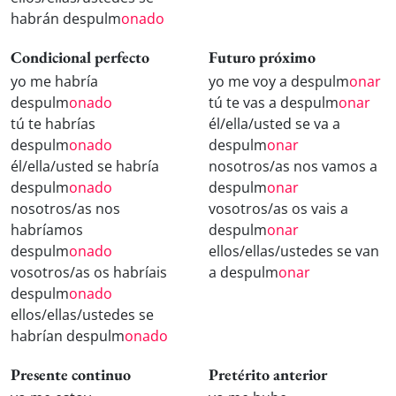
habrán despulm
onado
Condicional perfecto
Futuro próximo
yo me habría
yo me voy a despulm
onar
despulm
onado
tú te vas a despulm
onar
tú te habrías
él/ella/usted se va a
despulm
onado
despulm
onar
él/ella/usted se habría
nosotros/as nos vamos a
despulm
onado
despulm
onar
nosotros/as nos
vosotros/as os vais a
habríamos
despulm
onar
despulm
onado
ellos/ellas/ustedes se van
vosotros/as os habríais
a despulm
onar
despulm
onado
ellos/ellas/ustedes se
habrían despulm
onado
Presente continuo
Pretérito anterior