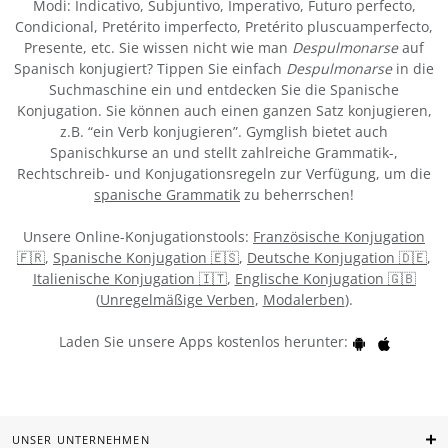
Modi: Indicativo, Subjuntivo, Imperativo, Futuro perfecto,
Condicional, Pretérito imperfecto, Pretérito pluscuamperfecto,
Presente, etc. Sie wissen nicht wie man
Despulmonarse
auf
Spanisch konjugiert? Tippen Sie einfach
Despulmonarse
in die
Suchmaschine ein und entdecken Sie die Spanische
Konjugation. Sie können auch einen ganzen Satz konjugieren,
z.B. “ein Verb konjugieren”. Gymglish bietet auch
Spanischkurse an und stellt zahlreiche Grammatik-,
Rechtschreib- und Konjugationsregeln zur Verfügung, um die
spanische Grammatik
zu beherrschen!
Unsere Online-Konjugationstools:
Französische Konjugation
🇫🇷
,
Spanische Konjugation 🇪🇸
,
Deutsche Konjugation 🇩🇪
,
Italienische Konjugation 🇮🇹
,
Englische Konjugation 🇬🇧
(
Unregelmäßige Verben
,
Modalerben
).
Laden Sie unsere Apps kostenlos herunter:
UNSER UNTERNEHMEN