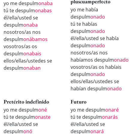
pluscuamperfecto
yo me despulm
onaba
yo me había
tú te despulm
onabas
despulm
onado
él/ella/usted se
tú te habías
despulm
onaba
despulm
onado
nosotros/as nos
él/ella/usted se había
despulm
onábamos
despulm
onado
vosotros/as os
nosotros/as nos
despulm
onabais
habíamos despulm
onado
ellos/ellas/ustedes se
vosotros/as os habíais
despulm
onaban
despulm
onado
ellos/ellas/ustedes se
habían despulm
onado
Pretérito indefinido
Futuro
yo me despulm
oné
yo me despulm
onaré
tú te despulm
onaste
tú te despulm
onarás
él/ella/usted se
él/ella/usted se
despulm
onó
despulm
onará