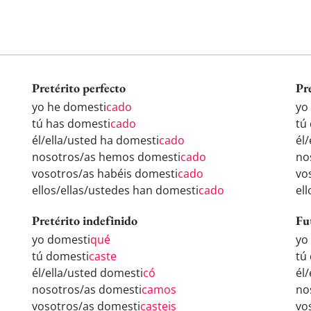
Pretérito perfecto
Pr
yo he domesti
cado
yo
tú has domesti
cado
tú
él/ella/usted ha domesti
cado
él
nosotros/as hemos domesti
cado
no
vosotros/as habéis domesti
cado
vo
ellos/ellas/ustedes han domesti
cado
el
Pretérito indefinido
Fu
yo domesti
qué
yo
tú domesti
caste
tú
él/ella/usted domesti
có
él
nosotros/as domesti
camos
no
vosotros/as domesti
casteis
vo