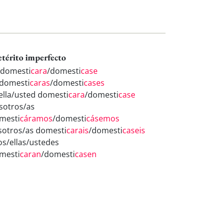
etérito imperfecto
 domesti
cara
/domesti
case
 domesti
caras
/domesti
cases
/ella/usted domesti
cara
/domesti
case
sotros/as
mesti
cáramos
/domesti
cásemos
sotros/as domesti
carais
/domesti
caseis
los/ellas/ustedes
mesti
caran
/domesti
casen