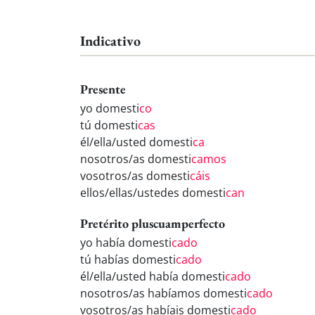
Indicativo
Presente
yo domesti
co
tú domesti
cas
él/ella/usted domesti
ca
nosotros/as domesti
camos
vosotros/as domesti
cáis
ellos/ellas/ustedes domesti
can
Pretérito pluscuamperfecto
yo había domesti
cado
tú habías domesti
cado
él/ella/usted había domesti
cado
nosotros/as habíamos domesti
cado
vosotros/as habíais domesti
cado