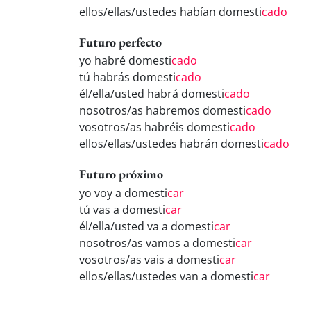
ellos/ellas/ustedes habían domesti
cado
Futuro perfecto
yo habré domesti
cado
tú habrás domesti
cado
él/ella/usted habrá domesti
cado
nosotros/as habremos domesti
cado
vosotros/as habréis domesti
cado
ellos/ellas/ustedes habrán domesti
cado
Futuro próximo
yo voy a domesti
car
tú vas a domesti
car
él/ella/usted va a domesti
car
nosotros/as vamos a domesti
car
vosotros/as vais a domesti
car
ellos/ellas/ustedes van a domesti
car