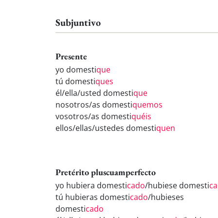
Subjuntivo
Presente
yo domesti
que
tú domesti
ques
él/ella/usted domesti
que
nosotros/as domesti
quemos
vosotros/as domesti
quéis
ellos/ellas/ustedes domesti
quen
Pretérito pluscuamperfecto
yo hubiera domesti
cado
/hubiese domesti
c
tú hubieras domesti
cado
/hubieses
domesti
cado