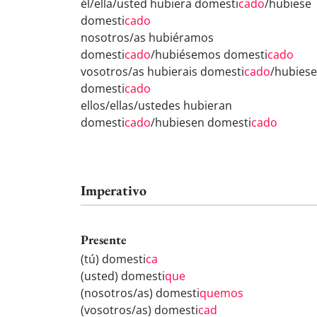
él/ella/usted hubiera domesti
cado
/hubiese
domesti
cado
nosotros/as hubiéramos
domesti
cado
/hubiésemos domesti
cado
vosotros/as hubierais domesti
cado
/hubiese
domesti
cado
ellos/ellas/ustedes hubieran
domesti
cado
/hubiesen domesti
cado
Imperativo
Presente
(tú) domesti
ca
(usted) domesti
que
(nosotros/as) domesti
quemos
(vosotros/as) domesti
cad