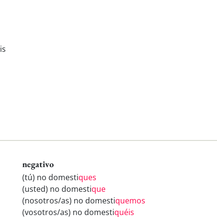
is
negativo
(tú) no domesti
ques
(usted) no domesti
que
(nosotros/as) no domesti
quemos
(vosotros/as) no domesti
quéis