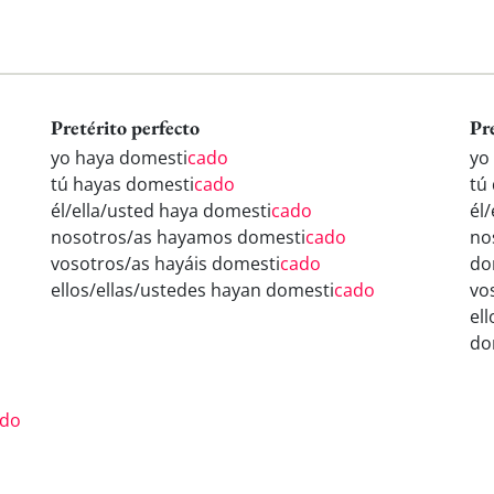
Pretérito perfecto
Pr
yo haya domesti
cado
yo
tú hayas domesti
cado
tú
él/ella/usted haya domesti
cado
él
nosotros/as hayamos domesti
cado
no
vosotros/as hayáis domesti
cado
do
ellos/ellas/ustedes hayan domesti
cado
vo
el
do
ado