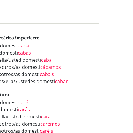
etérito imperfecto
 domesti
caba
 domesti
cabas
/ella/usted domesti
caba
sotros/as domesti
cábamos
sotros/as domesti
cabais
los/ellas/ustedes domesti
caban
turo
 domesti
caré
 domesti
carás
/ella/usted domesti
cará
sotros/as domesti
caremos
sotros/as domesti
caréis