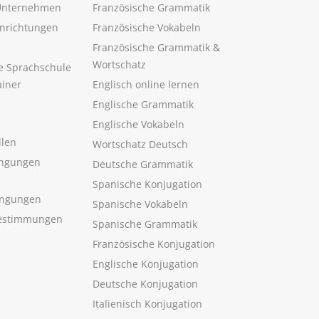
 Unternehmen
Französische Grammatik
inrichtungen
Französische Vokabeln
Französische Grammatik &
Wortschatz
ne Sprachschule
ainer
Englisch online lernen
Englische Grammatik
Englische Vokabeln
llen
Wortschatz Deutsch
ngungen
Deutsche Grammatik
Spanische Konjugation
ingungen
Spanische Vokabeln
estimmungen
Spanische Grammatik
Französische Konjugation
Englische Konjugation
Deutsche Konjugation
Italienisch Konjugation