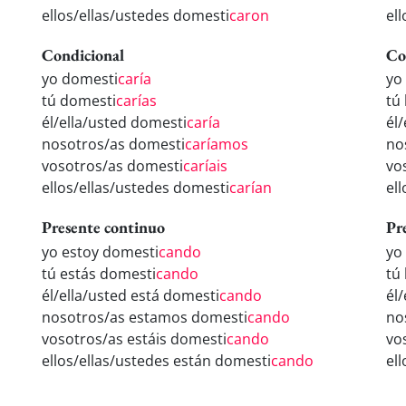
ellos/ellas/ustedes domesti
caron
el
Condicional
Co
yo domesti
caría
yo
tú domesti
carías
tú
él/ella/usted domesti
caría
él
nosotros/as domesti
caríamos
no
vosotros/as domesti
caríais
vo
ellos/ellas/ustedes domesti
carían
el
Presente continuo
Pr
yo estoy domesti
cando
yo
tú estás domesti
cando
tú
él/ella/usted está domesti
cando
él
nosotros/as estamos domesti
cando
no
vosotros/as estáis domesti
cando
vo
ellos/ellas/ustedes están domesti
cando
el