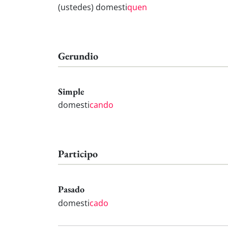
(ustedes) domesti
quen
Gerundio
Simple
domesti
cando
Participo
Pasado
domesti
cado