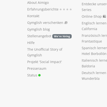
About Aimigo
Entdecke unser
Erfahrungsberichte
⭐️ ⭐️ ⭐️ ⭐️
Series
Kontakt
Online-Shop 🛍
Gymglish verschenken
🎁
Englisch lerne
California
Gymglish blog
Französisch ler
Stellenangebot
We're hiring
Frantastique
Hilfe
Spanisch lerne
The Unofficial Story of
Hotel Borbollón
Gymglish
Italienisch ler
Projekt 'Social Impact'
Baldoria
Presseraum
Deutsch lernen
Status
Wunderbla