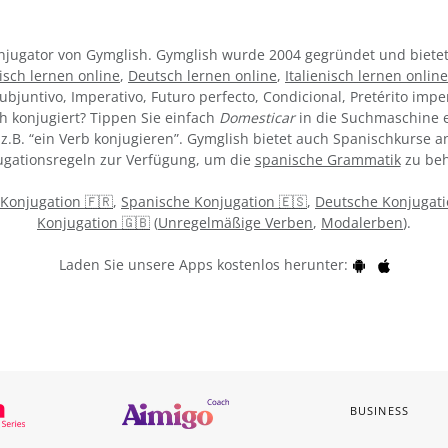
Konjugator von Gymglish. Gymglish wurde 2004 gegründet und bietet
isch lernen online
,
Deutsch lernen online
,
Italienisch lernen online
ubjuntivo, Imperativo, Futuro perfecto, Condicional, Pretérito impe
h konjugiert? Tippen Sie einfach
Domesticar
in die Suchmaschine e
z.B. “ein Verb konjugieren”. Gymglish bietet auch Spanischkurse an
gationsregeln zur Verfügung, um die
spanische Grammatik
zu beh
 Konjugation 🇫🇷
,
Spanische Konjugation 🇪🇸
,
Deutsche Konjugati
Konjugation 🇬🇧
(
Unregelmäßige Verben
,
Modalerben
).
Laden Sie unsere Apps kostenlos herunter:
BUSINESS