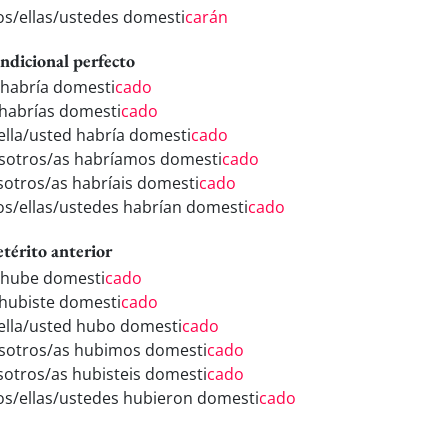
los/ellas/ustedes domesti
carán
ndicional perfecto
 habría domesti
cado
 habrías domesti
cado
/ella/usted habría domesti
cado
sotros/as habríamos domesti
cado
sotros/as habríais domesti
cado
los/ellas/ustedes habrían domesti
cado
etérito anterior
 hube domesti
cado
 hubiste domesti
cado
/ella/usted hubo domesti
cado
sotros/as hubimos domesti
cado
sotros/as hubisteis domesti
cado
los/ellas/ustedes hubieron domesti
cado