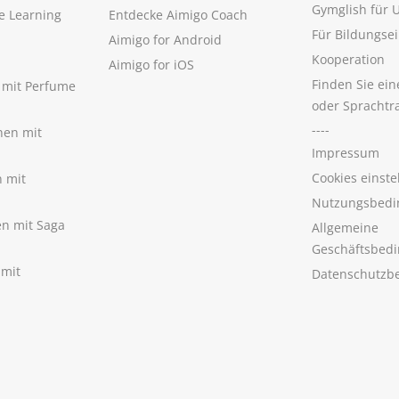
Gymglish für
e Learning
Entdecke Aimigo Coach
Für Bildungse
Aimigo for Android
Kooperation
Aimigo for iOS
Finden Sie ei
n mit Perfume
oder Sprachtr
----
nen mit
Impressum
Cookies einste
n mit
Nutzungsbedi
nen mit Saga
Allgemeine
Geschäftsbed
 mit
Datenschutzb