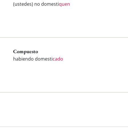
(ustedes) no domesti
quen
Compuesto
habiendo domesti
cado