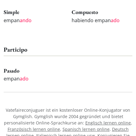
Simple
Compuesto
empan
ando
habiendo empan
ado
Participo
Pasado
empan
ado
Vatefaireconjuguer ist ein kostenloser Online-Konjugator von
Gymglish. Gymglish wurde 2004 gegründet und bietet
personalisierte Online-Sprachkurse an:
Englisch lernen online
,
Französisch lernen online
,
Spanisch lernen online
,
Deutsch
lernen online
,
Italienisch lernen online
usw. Konjugieren Sie