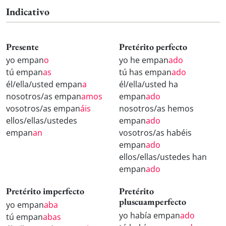
Indicativo
Presente
Pretérito perfecto
yo empan
o
yo he empan
ado
tú empan
as
tú has empan
ado
él/ella/usted empan
a
él/ella/usted ha
nosotros/as empan
amos
empan
ado
vosotros/as empan
áis
nosotros/as hemos
ellos/ellas/ustedes
empan
ado
empan
an
vosotros/as habéis
empan
ado
ellos/ellas/ustedes han
empan
ado
Pretérito imperfecto
Pretérito
pluscuamperfecto
yo empan
aba
yo había empan
ado
tú empan
abas