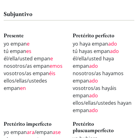
Subjuntivo
Presente
Pretérito perfecto
yo empan
e
yo haya empan
ado
tú empan
es
tú hayas empan
ado
él/ella/usted empan
e
él/ella/usted haya
nosotros/as empan
emos
empan
ado
vosotros/as empan
éis
nosotros/as hayamos
ellos/ellas/ustedes
empan
ado
empan
en
vosotros/as hayáis
empan
ado
ellos/ellas/ustedes hayan
empan
ado
Pretérito imperfecto
Pretérito
pluscuamperfecto
yo empan
ara
/empan
ase