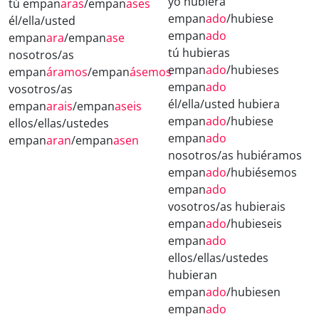
yo hubiera
tú empan
aras
/empan
ases
empan
ado
/hubiese
él/ella/usted
empan
ado
empan
ara
/empan
ase
tú hubieras
nosotros/as
empan
ado
/hubieses
empan
áramos
/empan
ásemos
empan
ado
vosotros/as
él/ella/usted hubiera
empan
arais
/empan
aseis
empan
ado
/hubiese
ellos/ellas/ustedes
empan
ado
empan
aran
/empan
asen
nosotros/as hubiéramos
empan
ado
/hubiésemos
empan
ado
vosotros/as hubierais
empan
ado
/hubieseis
empan
ado
ellos/ellas/ustedes
hubieran
empan
ado
/hubiesen
empan
ado