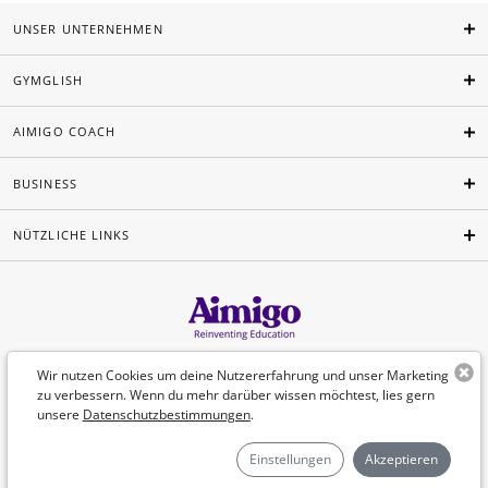
UNSER UNTERNEHMEN
GYMGLISH
AIMIGO COACH
BUSINESS
NÜTZLICHE LINKS
Deutsch
Wir nutzen Cookies um deine Nutzererfahrung und unser Marketing
zu verbessern. Wenn du mehr darüber wissen möchtest, lies gern
unsere
Datenschutzbestimmungen
.
©Aimigo 2026
Einstellungen
Akzeptieren