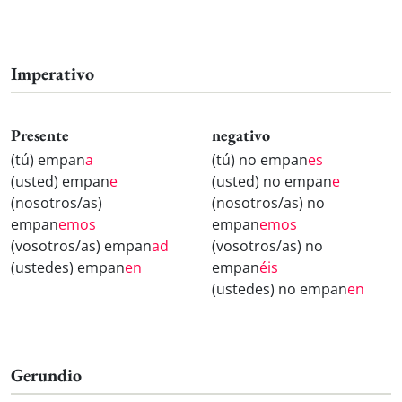
Imperativo
Presente
negativo
(tú) empan
a
(tú) no empan
es
(usted) empan
e
(usted) no empan
e
(nosotros/as)
(nosotros/as) no
empan
emos
empan
emos
(vosotros/as) empan
ad
(vosotros/as) no
(ustedes) empan
en
empan
éis
(ustedes) no empan
en
Gerundio