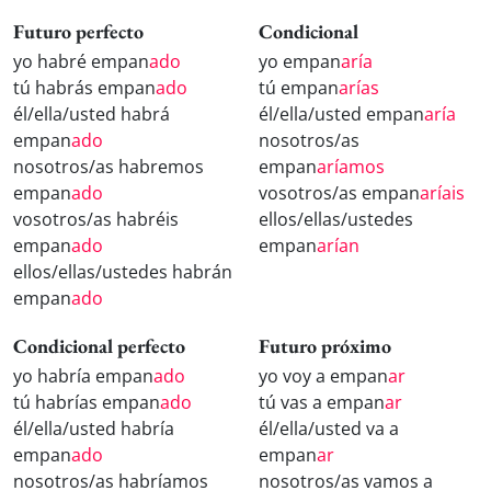
Futuro perfecto
Condicional
yo habré empan
ado
yo empan
aría
tú habrás empan
ado
tú empan
arías
él/ella/usted habrá
él/ella/usted empan
aría
empan
ado
nosotros/as
nosotros/as habremos
empan
aríamos
empan
ado
vosotros/as empan
aríais
vosotros/as habréis
ellos/ellas/ustedes
empan
ado
empan
arían
ellos/ellas/ustedes habrán
empan
ado
Condicional perfecto
Futuro próximo
yo habría empan
ado
yo voy a empan
ar
tú habrías empan
ado
tú vas a empan
ar
él/ella/usted habría
él/ella/usted va a
empan
ado
empan
ar
nosotros/as habríamos
nosotros/as vamos a