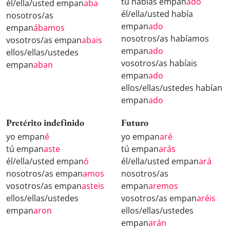
tú habías empan
ado
él/ella/usted empan
aba
él/ella/usted había
nosotros/as
empan
ado
empan
ábamos
nosotros/as habíamos
vosotros/as empan
abais
empan
ado
ellos/ellas/ustedes
vosotros/as habíais
empan
aban
empan
ado
ellos/ellas/ustedes habían
empan
ado
Pretérito indefinido
Futuro
yo empan
é
yo empan
aré
tú empan
aste
tú empan
arás
él/ella/usted empan
ó
él/ella/usted empan
ará
nosotros/as empan
amos
nosotros/as
vosotros/as empan
asteis
empan
aremos
ellos/ellas/ustedes
vosotros/as empan
aréis
empan
aron
ellos/ellas/ustedes
empan
arán