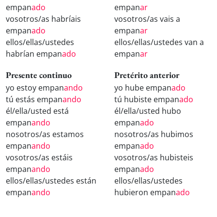
empan
ado
empan
ar
vosotros/as habríais
vosotros/as vais a
empan
ado
empan
ar
ellos/ellas/ustedes
ellos/ellas/ustedes van a
habrían empan
ado
empan
ar
Presente continuo
Pretérito anterior
yo estoy empan
ando
yo hube empan
ado
tú estás empan
ando
tú hubiste empan
ado
él/ella/usted está
él/ella/usted hubo
empan
ando
empan
ado
nosotros/as estamos
nosotros/as hubimos
empan
ando
empan
ado
vosotros/as estáis
vosotros/as hubisteis
empan
ando
empan
ado
ellos/ellas/ustedes están
ellos/ellas/ustedes
empan
ando
hubieron empan
ado