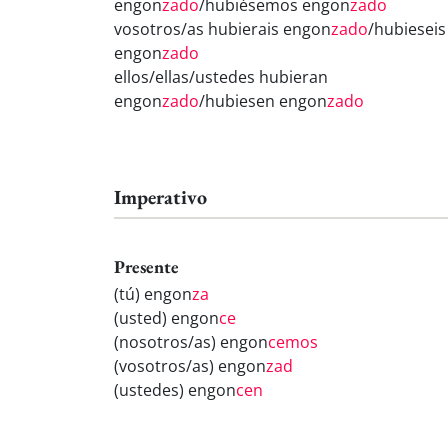
engon
zado
/hubiésemos engon
zado
vosotros/as hubierais engon
zado
/hubieseis
engon
zado
ellos/ellas/ustedes hubieran
engon
zado
/hubiesen engon
zado
Imperativo
Presente
(tú) engon
za
(usted) engon
ce
(nosotros/as) engon
cemos
(vosotros/as) engon
zad
(ustedes) engon
cen