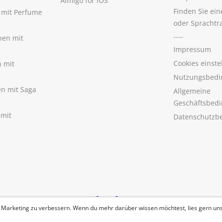
Aimigo for iOS
Finden Sie ei
n mit Perfume
oder Sprachtr
----
nen mit
Impressum
Cookies einste
n mit
Nutzungsbedi
nen mit Saga
Allgemeine
Geschäftsbed
 mit
Datenschutzb
 Marketing zu verbessern. Wenn du mehr darüber wissen möchtest, lies gern un