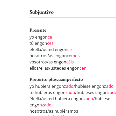
Subjuntivo
Presente
yo engon
ce
tú engon
ces
él/ella/usted engon
ce
nosotros/as engon
cemos
vosotros/as engon
céis
ellos/ellas/ustedes engon
cen
Pretérito pluscuamperfecto
yo hubiera engon
zado
/hubiese engon
zado
tú hubieras engon
zado
/hubieses engon
zad
él/ella/usted hubiera engon
zado
/hubiese
engon
zado
nosotros/as hubiéramos