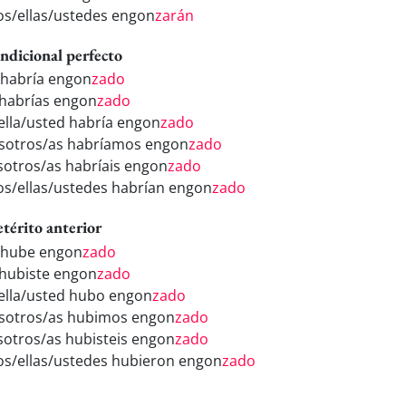
los/ellas/ustedes engon
zarán
ndicional perfecto
 habría engon
zado
 habrías engon
zado
/ella/usted habría engon
zado
sotros/as habríamos engon
zado
sotros/as habríais engon
zado
los/ellas/ustedes habrían engon
zado
etérito anterior
 hube engon
zado
 hubiste engon
zado
/ella/usted hubo engon
zado
sotros/as hubimos engon
zado
sotros/as hubisteis engon
zado
los/ellas/ustedes hubieron engon
zado