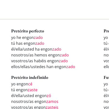
Pretérito perfecto
Pr
yo he engon
zado
yo
tú has engon
zado
tú
él/ella/usted ha engon
zado
él
nosotros/as hemos engon
zado
no
vosotros/as habéis engon
zado
vo
ellos/ellas/ustedes han engon
zado
el
Pretérito indefinido
Fu
yo engon
cé
yo
tú engon
zaste
tú
él/ella/usted engon
zó
él
nosotros/as engon
zamos
no
vosotros/as engon
zasteis
vo