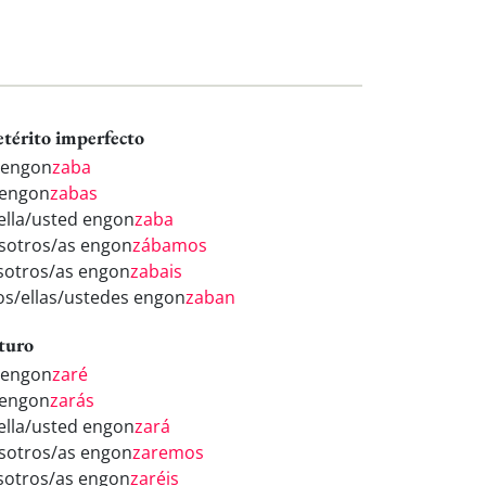
etérito imperfecto
 engon
zaba
 engon
zabas
/ella/usted engon
zaba
sotros/as engon
zábamos
sotros/as engon
zabais
los/ellas/ustedes engon
zaban
turo
 engon
zaré
 engon
zarás
/ella/usted engon
zará
sotros/as engon
zaremos
sotros/as engon
zaréis