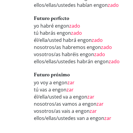
ellos/ellas/ustedes habían engon
zado
Futuro perfecto
yo habré engon
zado
tú habrás engon
zado
él/ella/usted habrá engon
zado
nosotros/as habremos engon
zado
vosotros/as habréis engon
zado
ellos/ellas/ustedes habrán engon
zado
Futuro próximo
yo voy a engon
zar
tú vas a engon
zar
él/ella/usted va a engon
zar
nosotros/as vamos a engon
zar
vosotros/as vais a engon
zar
ellos/ellas/ustedes van a engon
zar