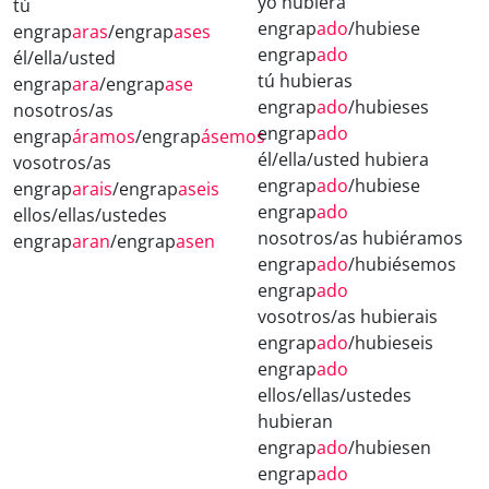
yo hubiera
tú
engrap
ado
/hubiese
engrap
aras
/engrap
ases
engrap
ado
él/ella/usted
tú hubieras
engrap
ara
/engrap
ase
engrap
ado
/hubieses
nosotros/as
engrap
ado
engrap
áramos
/engrap
ásemos
él/ella/usted hubiera
vosotros/as
engrap
ado
/hubiese
engrap
arais
/engrap
aseis
engrap
ado
ellos/ellas/ustedes
nosotros/as hubiéramos
engrap
aran
/engrap
asen
engrap
ado
/hubiésemos
engrap
ado
vosotros/as hubierais
engrap
ado
/hubieseis
engrap
ado
ellos/ellas/ustedes
hubieran
engrap
ado
/hubiesen
engrap
ado