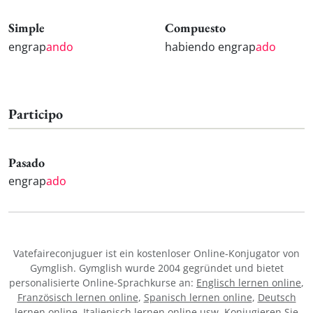
Simple
Compuesto
engrap
ando
habiendo engrap
ado
Participo
Pasado
engrap
ado
Vatefaireconjuguer ist ein kostenloser Online-Konjugator von
Gymglish. Gymglish wurde 2004 gegründet und bietet
personalisierte Online-Sprachkurse an:
Englisch lernen online
,
Französisch lernen online
,
Spanisch lernen online
,
Deutsch
lernen online
,
Italienisch lernen online
usw. Konjugieren Sie