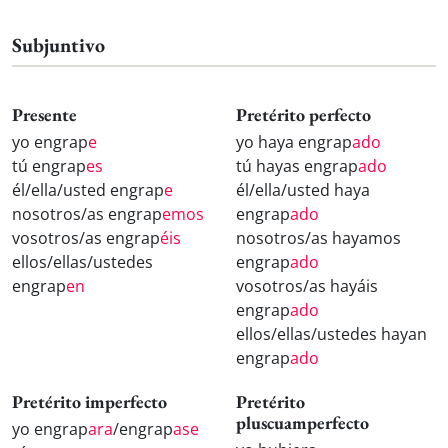
Subjuntivo
Presente
Pretérito perfecto
yo engrap
e
yo haya engrap
ado
tú engrap
es
tú hayas engrap
ado
él/ella/usted engrap
e
él/ella/usted haya
nosotros/as engrap
emos
engrap
ado
vosotros/as engrap
éis
nosotros/as hayamos
ellos/ellas/ustedes
engrap
ado
engrap
en
vosotros/as hayáis
engrap
ado
ellos/ellas/ustedes hayan
engrap
ado
Pretérito imperfecto
Pretérito
pluscuamperfecto
yo engrap
ara
/engrap
ase