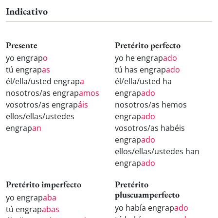
Indicativo
Presente
Pretérito perfecto
yo engrap
o
yo he engrap
ado
tú engrap
as
tú has engrap
ado
él/ella/usted engrap
a
él/ella/usted ha
nosotros/as engrap
amos
engrap
ado
vosotros/as engrap
áis
nosotros/as hemos
ellos/ellas/ustedes
engrap
ado
engrap
an
vosotros/as habéis
engrap
ado
ellos/ellas/ustedes han
engrap
ado
Pretérito imperfecto
Pretérito
pluscuamperfecto
yo engrap
aba
yo había engrap
ado
tú engrap
abas