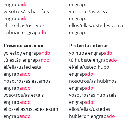
engrap
ado
engrap
ar
vosotros/as habríais
vosotros/as vais a
engrap
ado
engrap
ar
ellos/ellas/ustedes
ellos/ellas/ustedes van a
habrían engrap
ado
engrap
ar
Presente continuo
Pretérito anterior
yo estoy engrap
ando
yo hube engrap
ado
tú estás engrap
ando
tú hubiste engrap
ado
él/ella/usted está
él/ella/usted hubo
engrap
ando
engrap
ado
nosotros/as estamos
nosotros/as hubimos
engrap
ando
engrap
ado
vosotros/as estáis
vosotros/as hubisteis
engrap
ando
engrap
ado
ellos/ellas/ustedes están
ellos/ellas/ustedes
engrap
ando
hubieron engrap
ado