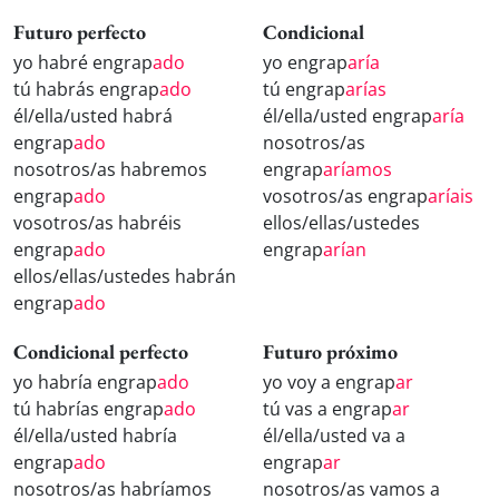
Futuro perfecto
Condicional
yo habré engrap
ado
yo engrap
aría
tú habrás engrap
ado
tú engrap
arías
él/ella/usted habrá
él/ella/usted engrap
aría
engrap
ado
nosotros/as
nosotros/as habremos
engrap
aríamos
engrap
ado
vosotros/as engrap
aríais
vosotros/as habréis
ellos/ellas/ustedes
engrap
ado
engrap
arían
ellos/ellas/ustedes habrán
engrap
ado
Condicional perfecto
Futuro próximo
yo habría engrap
ado
yo voy a engrap
ar
tú habrías engrap
ado
tú vas a engrap
ar
él/ella/usted habría
él/ella/usted va a
engrap
ado
engrap
ar
nosotros/as habríamos
nosotros/as vamos a