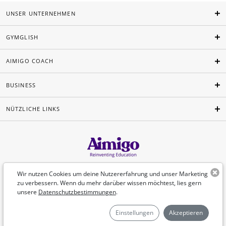
UNSER UNTERNEHMEN
GYMGLISH
AIMIGO COACH
BUSINESS
NÜTZLICHE LINKS
Deutsch
Wir nutzen Cookies um deine Nutzererfahrung und unser Marketing
zu verbessern. Wenn du mehr darüber wissen möchtest, lies gern
unsere
Datenschutzbestimmungen
.
©Aimigo 2026
Einstellungen
Akzeptieren