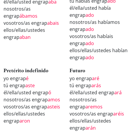
tú habías engrap
ado
él/ella/usted engrap
aba
él/ella/usted había
nosotros/as
engrap
ado
engrap
ábamos
nosotros/as habíamos
vosotros/as engrap
abais
engrap
ado
ellos/ellas/ustedes
vosotros/as habíais
engrap
aban
engrap
ado
ellos/ellas/ustedes habían
engrap
ado
Pretérito indefinido
Futuro
yo engrap
é
yo engrap
aré
tú engrap
aste
tú engrap
arás
él/ella/usted engrap
ó
él/ella/usted engrap
ará
nosotros/as engrap
amos
nosotros/as
vosotros/as engrap
asteis
engrap
aremos
ellos/ellas/ustedes
vosotros/as engrap
aréis
engrap
aron
ellos/ellas/ustedes
engrap
arán