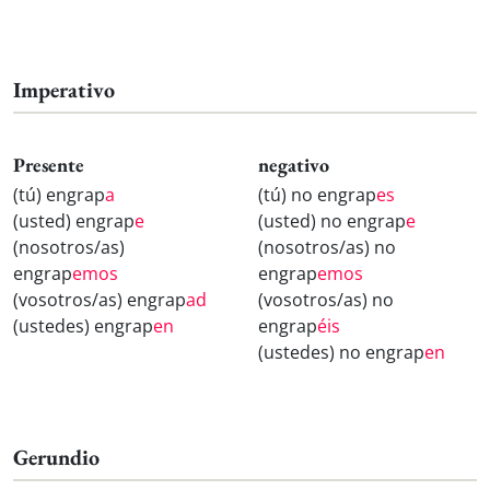
Imperativo
Presente
negativo
(tú) engrap
a
(tú) no engrap
es
(usted) engrap
e
(usted) no engrap
e
(nosotros/as)
(nosotros/as) no
engrap
emos
engrap
emos
(vosotros/as) engrap
ad
(vosotros/as) no
(ustedes) engrap
en
engrap
éis
(ustedes) no engrap
en
Gerundio