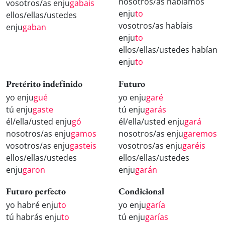
nosotros/as habíamos
vosotros/as enju
gabais
enju
to
ellos/ellas/ustedes
vosotros/as habíais
enju
gaban
enju
to
ellos/ellas/ustedes habían
enju
to
Pretérito indefinido
Futuro
yo enju
gué
yo enju
garé
tú enju
gaste
tú enju
garás
él/ella/usted enju
gó
él/ella/usted enju
gará
nosotros/as enju
gamos
nosotros/as enju
garemos
vosotros/as enju
gasteis
vosotros/as enju
garéis
ellos/ellas/ustedes
ellos/ellas/ustedes
enju
garon
enju
garán
Futuro perfecto
Condicional
yo habré enju
to
yo enju
garía
tú habrás enju
to
tú enju
garías