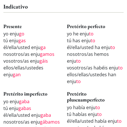
Indicativo
Presente
Pretérito perfecto
yo enju
go
yo he enju
to
tú enju
gas
tú has enju
to
él/ella/usted enju
ga
él/ella/usted ha enju
to
nosotros/as enju
gamos
nosotros/as hemos
vosotros/as enju
gáis
enju
to
ellos/ellas/ustedes
vosotros/as habéis enju
to
enju
gan
ellos/ellas/ustedes han
enju
to
Pretérito imperfecto
Pretérito
pluscuamperfecto
yo enju
gaba
yo había enju
to
tú enju
gabas
tú habías enju
to
él/ella/usted enju
gaba
él/ella/usted había enju
to
nosotros/as enju
gábamos