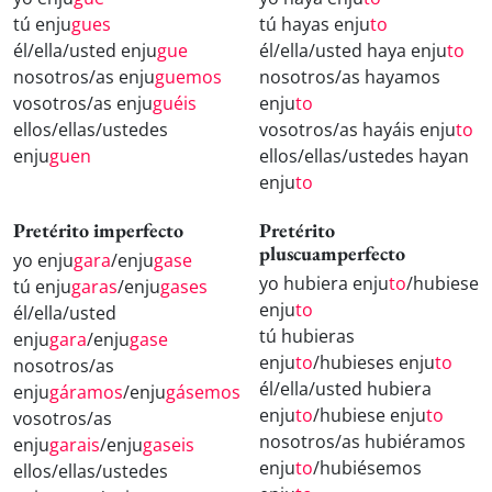
tú enju
gues
tú hayas enju
to
él/ella/usted enju
gue
él/ella/usted haya enju
to
nosotros/as enju
guemos
nosotros/as hayamos
vosotros/as enju
guéis
enju
to
ellos/ellas/ustedes
vosotros/as hayáis enju
to
enju
guen
ellos/ellas/ustedes hayan
enju
to
Pretérito imperfecto
Pretérito
pluscuamperfecto
yo enju
gara
/enju
gase
yo hubiera enju
to
/hubiese
tú enju
garas
/enju
gases
enju
to
él/ella/usted
tú hubieras
enju
gara
/enju
gase
enju
to
/hubieses enju
to
nosotros/as
él/ella/usted hubiera
enju
gáramos
/enju
gásemos
enju
to
/hubiese enju
to
vosotros/as
nosotros/as hubiéramos
enju
garais
/enju
gaseis
enju
to
/hubiésemos
ellos/ellas/ustedes