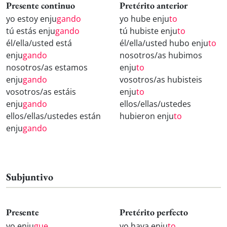
Presente continuo
Pretérito anterior
yo estoy enju
gando
yo hube enju
to
tú estás enju
gando
tú hubiste enju
to
él/ella/usted está
él/ella/usted hubo enju
to
enju
gando
nosotros/as hubimos
nosotros/as estamos
enju
to
enju
gando
vosotros/as hubisteis
vosotros/as estáis
enju
to
enju
gando
ellos/ellas/ustedes
ellos/ellas/ustedes están
hubieron enju
to
enju
gando
Subjuntivo
Presente
Pretérito perfecto
yo enju
gue
yo haya enju
to