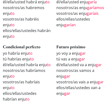
él/ella/usted habrá enju
to
él/ella/usted enju
garía
nosotros/as habremos
nosotros/as enju
garíamos
enju
to
vosotros/as enju
garíais
vosotros/as habréis
ellos/ellas/ustedes
enju
to
enju
garían
ellos/ellas/ustedes habrán
enju
to
Condicional perfecto
Futuro próximo
yo habría enju
to
yo voy a enju
gar
tú habrías enju
to
tú vas a enju
gar
él/ella/usted habría enju
to
él/ella/usted va a enju
gar
nosotros/as habríamos
nosotros/as vamos a
enju
to
enju
gar
vosotros/as habríais
vosotros/as vais a enju
gar
enju
to
ellos/ellas/ustedes van a
ellos/ellas/ustedes
enju
gar
habrían enju
to