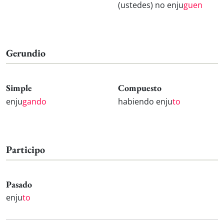
(ustedes) no enju
guen
Gerundio
Simple
Compuesto
enju
gando
habiendo enju
to
Participo
Pasado
enju
to