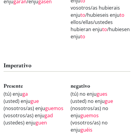
enju
to
enju
garan
/enju
gasen
vosotros/as hubierais
enju
to
/hubieseis enju
to
ellos/ellas/ustedes
hubieran enju
to
/hubiesen
enju
to
Imperativo
Presente
negativo
(tú) enju
ga
(tú) no enju
gues
(usted) enju
gue
(usted) no enju
gue
(nosotros/as) enju
guemos
(nosotros/as) no
(vosotros/as) enju
gad
enju
guemos
(ustedes) enju
guen
(vosotros/as) no
enju
guéis