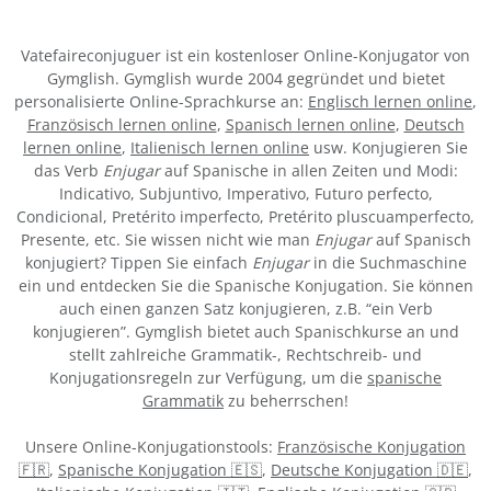
Vatefaireconjuguer ist ein kostenloser Online-Konjugator von
Gymglish. Gymglish wurde 2004 gegründet und bietet
personalisierte Online-Sprachkurse an:
Englisch lernen online
,
Französisch lernen online
,
Spanisch lernen online
,
Deutsch
lernen online
,
Italienisch lernen online
usw. Konjugieren Sie
das Verb
Enjugar
auf Spanische in allen Zeiten und Modi:
Indicativo, Subjuntivo, Imperativo, Futuro perfecto,
Condicional, Pretérito imperfecto, Pretérito pluscuamperfecto,
Presente, etc. Sie wissen nicht wie man
Enjugar
auf Spanisch
konjugiert? Tippen Sie einfach
Enjugar
in die Suchmaschine
ein und entdecken Sie die Spanische Konjugation. Sie können
auch einen ganzen Satz konjugieren, z.B. “ein Verb
konjugieren”. Gymglish bietet auch Spanischkurse an und
stellt zahlreiche Grammatik-, Rechtschreib- und
Konjugationsregeln zur Verfügung, um die
spanische
Grammatik
zu beherrschen!
Unsere Online-Konjugationstools:
Französische Konjugation
🇫🇷
,
Spanische Konjugation 🇪🇸
,
Deutsche Konjugation 🇩🇪
,