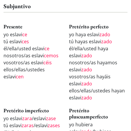
Subjuntivo
Presente
Pretérito perfecto
yo eslavi
ce
yo haya eslavi
zado
tú eslavi
ces
tú hayas eslavi
zado
él/ella/usted eslavi
ce
él/ella/usted haya
nosotros/as eslavi
cemos
eslavi
zado
vosotros/as eslavi
céis
nosotros/as hayamos
ellos/ellas/ustedes
eslavi
zado
eslavi
cen
vosotros/as hayáis
eslavi
zado
ellos/ellas/ustedes hayan
eslavi
zado
Pretérito imperfecto
Pretérito
pluscuamperfecto
yo eslavi
zara
/eslavi
zase
yo hubiera
tú eslavi
zaras
/eslavi
zases