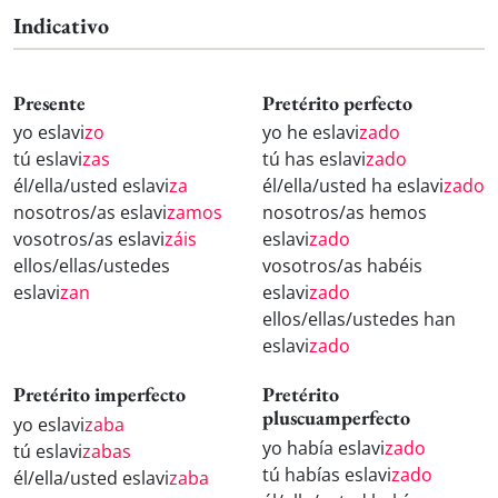
Indicativo
Presente
Pretérito perfecto
yo eslavi
zo
yo he eslavi
zado
tú eslavi
zas
tú has eslavi
zado
él/ella/usted eslavi
za
él/ella/usted ha eslavi
zado
nosotros/as eslavi
zamos
nosotros/as hemos
vosotros/as eslavi
záis
eslavi
zado
ellos/ellas/ustedes
vosotros/as habéis
eslavi
zan
eslavi
zado
ellos/ellas/ustedes han
eslavi
zado
Pretérito imperfecto
Pretérito
pluscuamperfecto
yo eslavi
zaba
yo había eslavi
zado
tú eslavi
zabas
tú habías eslavi
zado
él/ella/usted eslavi
zaba