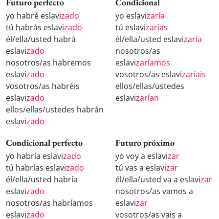
Futuro perfecto
Condicional
yo habré eslavi
zado
yo eslavi
zaría
tú habrás eslavi
zado
tú eslavi
zarías
él/ella/usted habrá
él/ella/usted eslavi
zaría
eslavi
zado
nosotros/as
nosotros/as habremos
eslavi
zaríamos
eslavi
zado
vosotros/as eslavi
zaríais
vosotros/as habréis
ellos/ellas/ustedes
eslavi
zado
eslavi
zarían
ellos/ellas/ustedes habrán
eslavi
zado
Condicional perfecto
Futuro próximo
yo habría eslavi
zado
yo voy a eslavi
zar
tú habrías eslavi
zado
tú vas a eslavi
zar
él/ella/usted habría
él/ella/usted va a eslavi
zar
eslavi
zado
nosotros/as vamos a
nosotros/as habríamos
eslavi
zar
eslavi
zado
vosotros/as vais a