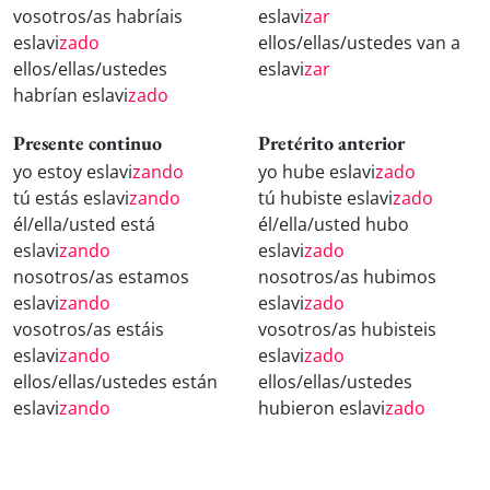
vosotros/as habríais
eslavi
zar
eslavi
zado
ellos/ellas/ustedes van a
ellos/ellas/ustedes
eslavi
zar
habrían eslavi
zado
Presente continuo
Pretérito anterior
yo estoy eslavi
zando
yo hube eslavi
zado
tú estás eslavi
zando
tú hubiste eslavi
zado
él/ella/usted está
él/ella/usted hubo
eslavi
zando
eslavi
zado
nosotros/as estamos
nosotros/as hubimos
eslavi
zando
eslavi
zado
vosotros/as estáis
vosotros/as hubisteis
eslavi
zando
eslavi
zado
ellos/ellas/ustedes están
ellos/ellas/ustedes
eslavi
zando
hubieron eslavi
zado