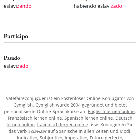
eslavi
zando
habiendo eslavi
zado
Participo
Pasado
eslavi
zado
Vatefaireconjuguer ist ein kostenloser Online-Konjugator von
Gymglish. Gymglish wurde 2004 gegründet und bietet
personalisierte Online-Sprachkurse an:
Englisch lernen online
,
Französisch lernen online
,
Spanisch lernen online
,
Deutsch
lernen online
,
Italienisch lernen online
usw. Konjugieren Sie
das Verb
Eslavizar
auf Spanische in allen Zeiten und Modi:
Indicativo, Subjuntivo, Imperativo, Futuro perfecto,