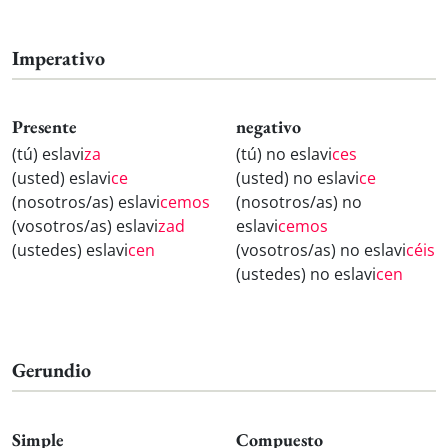
Imperativo
Presente
negativo
(tú) eslavi
za
(tú) no eslavi
ces
(usted) eslavi
ce
(usted) no eslavi
ce
(nosotros/as) eslavi
cemos
(nosotros/as) no
(vosotros/as) eslavi
zad
eslavi
cemos
(ustedes) eslavi
cen
(vosotros/as) no eslavi
céis
(ustedes) no eslavi
cen
Gerundio
Simple
Compuesto