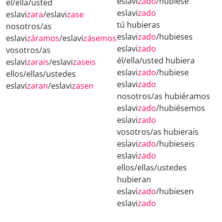
eslavi
zado
/hubiese
él/ella/usted
eslavi
zado
eslavi
zara
/eslavi
zase
tú hubieras
nosotros/as
eslavi
zado
/hubieses
eslavi
záramos
/eslavi
zásemos
eslavi
zado
vosotros/as
él/ella/usted hubiera
eslavi
zarais
/eslavi
zaseis
eslavi
zado
/hubiese
ellos/ellas/ustedes
eslavi
zado
eslavi
zaran
/eslavi
zasen
nosotros/as hubiéramos
eslavi
zado
/hubiésemos
eslavi
zado
vosotros/as hubierais
eslavi
zado
/hubieseis
eslavi
zado
ellos/ellas/ustedes
hubieran
eslavi
zado
/hubiesen
eslavi
zado