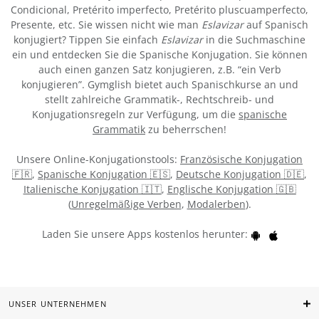
Condicional, Pretérito imperfecto, Pretérito pluscuamperfecto,
Presente, etc. Sie wissen nicht wie man
Eslavizar
auf Spanisch
konjugiert? Tippen Sie einfach
Eslavizar
in die Suchmaschine
ein und entdecken Sie die Spanische Konjugation. Sie können
auch einen ganzen Satz konjugieren, z.B. “ein Verb
konjugieren”. Gymglish bietet auch Spanischkurse an und
stellt zahlreiche Grammatik-, Rechtschreib- und
Konjugationsregeln zur Verfügung, um die
spanische
Grammatik
zu beherrschen!
Unsere Online-Konjugationstools:
Französische Konjugation
🇫🇷
,
Spanische Konjugation 🇪🇸
,
Deutsche Konjugation 🇩🇪
,
Italienische Konjugation 🇮🇹
,
Englische Konjugation 🇬🇧
(
Unregelmäßige Verben
,
Modalerben
).
Laden Sie unsere Apps kostenlos herunter:
UNSER UNTERNEHMEN