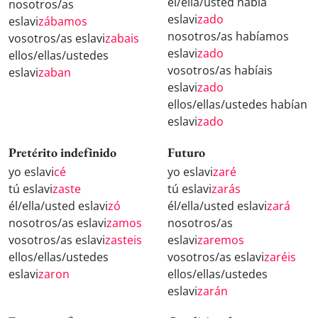
él/ella/usted había
nosotros/as
eslavi
zado
eslavi
zábamos
nosotros/as habíamos
vosotros/as eslavi
zabais
eslavi
zado
ellos/ellas/ustedes
vosotros/as habíais
eslavi
zaban
eslavi
zado
ellos/ellas/ustedes habían
eslavi
zado
Pretérito indefinido
Futuro
yo eslavi
cé
yo eslavi
zaré
tú eslavi
zaste
tú eslavi
zarás
él/ella/usted eslavi
zó
él/ella/usted eslavi
zará
nosotros/as eslavi
zamos
nosotros/as
vosotros/as eslavi
zasteis
eslavi
zaremos
ellos/ellas/ustedes
vosotros/as eslavi
zaréis
eslavi
zaron
ellos/ellas/ustedes
eslavi
zarán