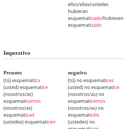
ellos/ellas/ustedes
hubieran
esquemati
zado
/hubiesen
esquemati
zado
Imperativo
Presente
negativo
(tú) esquemati
za
(tú) no esquemati
ces
(usted) esquemati
ce
(usted) no esquemati
ce
(nosotros/as)
(nosotros/as) no
esquemati
cemos
esquemati
cemos
(vosotros/as)
(vosotros/as) no
esquemati
zad
esquemati
céis
(ustedes) esquemati
cen
(ustedes) no
esquemati
cen