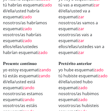
tú habrías esquemati
zado
tú vas a esquemati
zar
él/ella/usted habría
él/ella/usted va a
esquemati
zado
esquemati
zar
nosotros/as habríamos
nosotros/as vamos a
esquemati
zado
esquemati
zar
vosotros/as habríais
vosotros/as vais a
esquemati
zado
esquemati
zar
ellos/ellas/ustedes
ellos/ellas/ustedes van a
habrían esquemati
zado
esquemati
zar
Presente continuo
Pretérito anterior
yo estoy esquemati
zando
yo hube esquemati
zado
tú estás esquemati
zando
tú hubiste esquemati
zado
él/ella/usted está
él/ella/usted hubo
esquemati
zando
esquemati
zado
nosotros/as estamos
nosotros/as hubimos
esquemati
zando
esquemati
zado
vosotros/as estáis
vosotros/as hubisteis