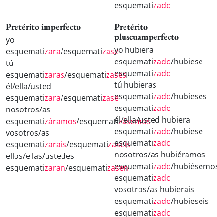
esquemati
zado
Pretérito imperfecto
Pretérito
pluscuamperfecto
yo
yo hubiera
esquemati
zara
/esquemati
zase
esquemati
zado
/hubiese
tú
esquemati
zado
esquemati
zaras
/esquemati
zases
tú hubieras
él/ella/usted
esquemati
zado
/hubieses
esquemati
zara
/esquemati
zase
esquemati
zado
nosotros/as
él/ella/usted hubiera
esquemati
záramos
/esquemati
zásemos
esquemati
zado
/hubiese
vosotros/as
esquemati
zado
esquemati
zarais
/esquemati
zaseis
nosotros/as hubiéramos
ellos/ellas/ustedes
esquemati
zado
/hubiésemo
esquemati
zaran
/esquemati
zasen
esquemati
zado
vosotros/as hubierais
esquemati
zado
/hubieseis
esquemati
zado