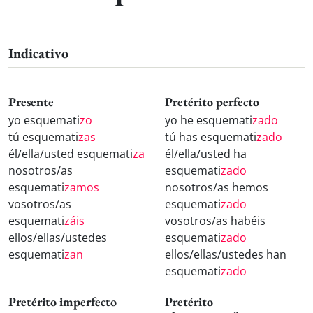
Indicativo
Presente
Pretérito perfecto
yo esquemati
zo
yo he esquemati
zado
tú esquemati
zas
tú has esquemati
zado
él/ella/usted esquemati
za
él/ella/usted ha
nosotros/as
esquemati
zado
esquemati
zamos
nosotros/as hemos
vosotros/as
esquemati
zado
esquemati
záis
vosotros/as habéis
ellos/ellas/ustedes
esquemati
zado
esquemati
zan
ellos/ellas/ustedes han
esquemati
zado
Pretérito imperfecto
Pretérito