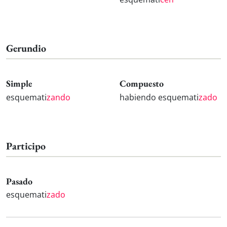
Gerundio
Simple
Compuesto
esquemati
zando
habiendo esquemati
zado
Participo
Pasado
esquemati
zado