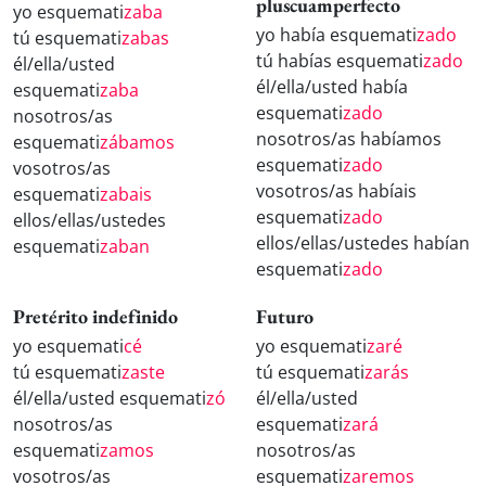
pluscuamperfecto
yo esquemati
zaba
yo había esquemati
zado
tú esquemati
zabas
tú habías esquemati
zado
él/ella/usted
él/ella/usted había
esquemati
zaba
esquemati
zado
nosotros/as
nosotros/as habíamos
esquemati
zábamos
esquemati
zado
vosotros/as
vosotros/as habíais
esquemati
zabais
esquemati
zado
ellos/ellas/ustedes
ellos/ellas/ustedes habían
esquemati
zaban
esquemati
zado
Pretérito indefinido
Futuro
yo esquemati
cé
yo esquemati
zaré
tú esquemati
zaste
tú esquemati
zarás
él/ella/usted esquemati
zó
él/ella/usted
nosotros/as
esquemati
zará
esquemati
zamos
nosotros/as
vosotros/as
esquemati
zaremos