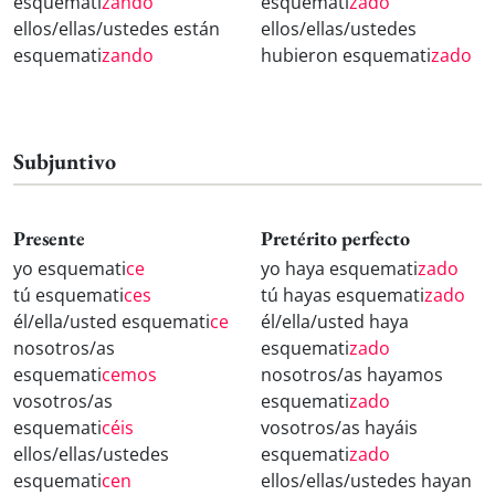
esquemati
zando
esquemati
zado
ellos/ellas/ustedes están
ellos/ellas/ustedes
esquemati
zando
hubieron esquemati
zado
Subjuntivo
Presente
Pretérito perfecto
yo esquemati
ce
yo haya esquemati
zado
tú esquemati
ces
tú hayas esquemati
zado
él/ella/usted esquemati
ce
él/ella/usted haya
nosotros/as
esquemati
zado
esquemati
cemos
nosotros/as hayamos
vosotros/as
esquemati
zado
esquemati
céis
vosotros/as hayáis
ellos/ellas/ustedes
esquemati
zado
esquemati
cen
ellos/ellas/ustedes hayan