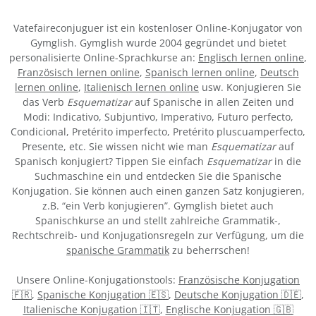
Vatefaireconjuguer ist ein kostenloser Online-Konjugator von
Gymglish. Gymglish wurde 2004 gegründet und bietet
personalisierte Online-Sprachkurse an:
Englisch lernen online
,
Französisch lernen online
,
Spanisch lernen online
,
Deutsch
lernen online
,
Italienisch lernen online
usw. Konjugieren Sie
das Verb
Esquematizar
auf Spanische in allen Zeiten und
Modi: Indicativo, Subjuntivo, Imperativo, Futuro perfecto,
Condicional, Pretérito imperfecto, Pretérito pluscuamperfecto,
Presente, etc. Sie wissen nicht wie man
Esquematizar
auf
Spanisch konjugiert? Tippen Sie einfach
Esquematizar
in die
Suchmaschine ein und entdecken Sie die Spanische
Konjugation. Sie können auch einen ganzen Satz konjugieren,
z.B. “ein Verb konjugieren”. Gymglish bietet auch
Spanischkurse an und stellt zahlreiche Grammatik-,
Rechtschreib- und Konjugationsregeln zur Verfügung, um die
spanische Grammatik
zu beherrschen!
Unsere Online-Konjugationstools:
Französische Konjugation
🇫🇷
,
Spanische Konjugation 🇪🇸
,
Deutsche Konjugation 🇩🇪
,
Italienische Konjugation 🇮🇹
,
Englische Konjugation 🇬🇧