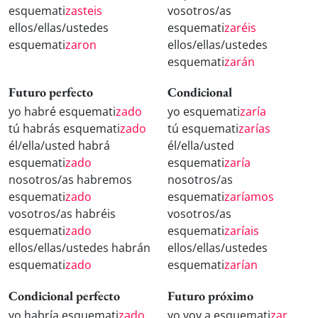
esquemati
zasteis
vosotros/as
ellos/ellas/ustedes
esquemati
zaréis
esquemati
zaron
ellos/ellas/ustedes
esquemati
zarán
Futuro perfecto
Condicional
yo habré esquemati
zado
yo esquemati
zaría
tú habrás esquemati
zado
tú esquemati
zarías
él/ella/usted habrá
él/ella/usted
esquemati
zado
esquemati
zaría
nosotros/as habremos
nosotros/as
esquemati
zado
esquemati
zaríamos
vosotros/as habréis
vosotros/as
esquemati
zado
esquemati
zaríais
ellos/ellas/ustedes habrán
ellos/ellas/ustedes
esquemati
zado
esquemati
zarían
Condicional perfecto
Futuro próximo
yo habría esquemati
zado
yo voy a esquemati
zar