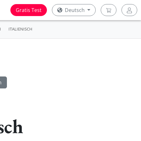
Gratis Test
Deutsch
H
ITALIENISCH
sch