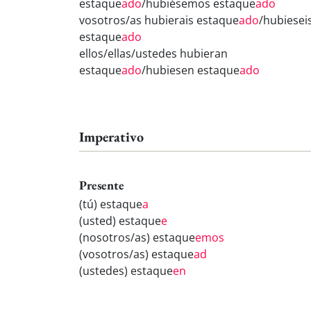
estaque
ado
/hubiésemos estaque
ado
vosotros/as hubierais estaque
ado
/hubiesei
estaque
ado
ellos/ellas/ustedes hubieran
estaque
ado
/hubiesen estaque
ado
Imperativo
Presente
(tú) estaque
a
(usted) estaque
e
(nosotros/as) estaque
emos
(vosotros/as) estaque
ad
(ustedes) estaque
en