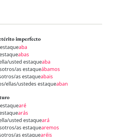
etérito imperfecto
 estaque
aba
 estaque
abas
/ella/usted estaque
aba
sotros/as estaque
ábamos
sotros/as estaque
abais
los/ellas/ustedes estaque
aban
turo
 estaque
aré
 estaque
arás
/ella/usted estaque
ará
sotros/as estaque
aremos
sotros/as estaque
aréis