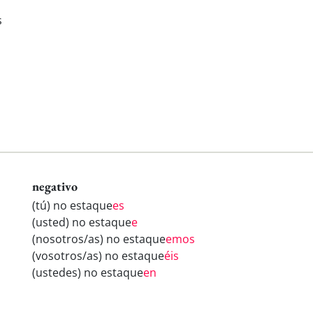
s
negativo
(tú) no estaque
es
(usted) no estaque
e
(nosotros/as) no estaque
emos
(vosotros/as) no estaque
éis
(ustedes) no estaque
en