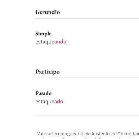
Gerundio
Simple
estaque
ando
Participo
Pasado
estaque
ado
Vatefaireconjuguer ist ein kostenloser Online-