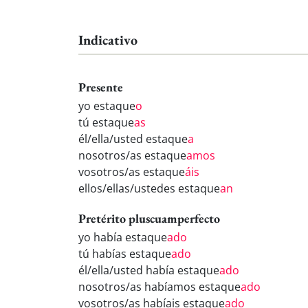
Indicativo
Presente
yo estaque
o
tú estaque
as
él/ella/usted estaque
a
nosotros/as estaque
amos
vosotros/as estaque
áis
ellos/ellas/ustedes estaque
an
Pretérito pluscuamperfecto
yo había estaque
ado
tú habías estaque
ado
él/ella/usted había estaque
ado
nosotros/as habíamos estaque
ado
vosotros/as habíais estaque
ado