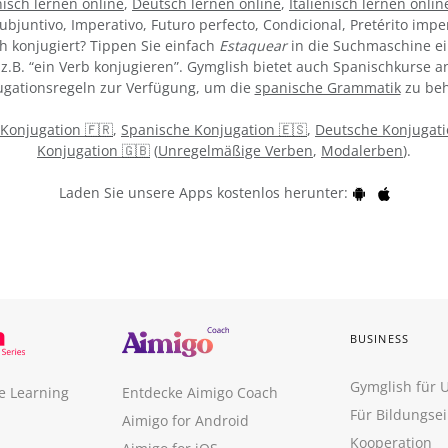
isch lernen online
,
Deutsch lernen online
,
Italienisch lernen onlin
ubjuntivo, Imperativo, Futuro perfecto, Condicional, Pretérito impe
h konjugiert? Tippen Sie einfach
Estaquear
in die Suchmaschine ei
z.B. “ein Verb konjugieren”. Gymglish bietet auch Spanischkurse an
gationsregeln zur Verfügung, um die
spanische Grammatik
zu beh
 Konjugation 🇫🇷
,
Spanische Konjugation 🇪🇸
,
Deutsche Konjugati
Konjugation 🇬🇧
(
Unregelmäßige Verben
,
Modalerben
).
Laden Sie unsere Apps kostenlos herunter:
BUSINESS
Gymglish für
e Learning
Entdecke Aimigo Coach
Für Bildungse
Aimigo for Android
Kooperation