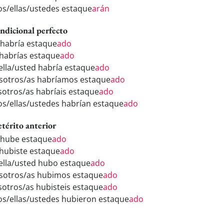
los/ellas/ustedes estaque
arán
ndicional perfecto
 habría estaque
ado
 habrías estaque
ado
/ella/usted habría estaque
ado
sotros/as habríamos estaque
ado
sotros/as habríais estaque
ado
los/ellas/ustedes habrían estaque
ado
etérito anterior
 hube estaque
ado
 hubiste estaque
ado
/ella/usted hubo estaque
ado
sotros/as hubimos estaque
ado
sotros/as hubisteis estaque
ado
los/ellas/ustedes hubieron estaque
ado