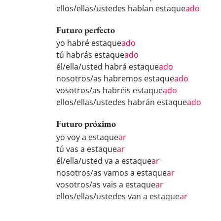
ellos/ellas/ustedes habían estaque
ado
Futuro perfecto
yo habré estaque
ado
tú habrás estaque
ado
él/ella/usted habrá estaque
ado
nosotros/as habremos estaque
ado
vosotros/as habréis estaque
ado
ellos/ellas/ustedes habrán estaque
ado
Futuro próximo
yo voy a estaque
ar
tú vas a estaque
ar
él/ella/usted va a estaque
ar
nosotros/as vamos a estaque
ar
vosotros/as vais a estaque
ar
ellos/ellas/ustedes van a estaque
ar