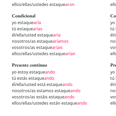
ellos/ellas/ustedes estaque
aron
el
Condicional
Co
yo estaque
aría
yo
tú estaque
arías
tú
él/ella/usted estaque
aría
él
nosotros/as estaque
aríamos
no
vosotros/as estaque
aríais
vo
ellos/ellas/ustedes estaque
arían
el
Presente continuo
Pr
yo estoy estaque
ando
yo
tú estás estaque
ando
tú
él/ella/usted está estaque
ando
él
nosotros/as estamos estaque
ando
no
vosotros/as estáis estaque
ando
vo
ellos/ellas/ustedes están estaque
ando
el