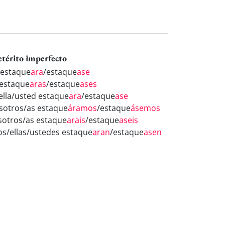
etérito imperfecto
 estaque
ara
/estaque
ase
 estaque
aras
/estaque
ases
/ella/usted estaque
ara
/estaque
ase
sotros/as estaque
áramos
/estaque
ásemos
sotros/as estaque
arais
/estaque
aseis
los/ellas/ustedes estaque
aran
/estaque
asen