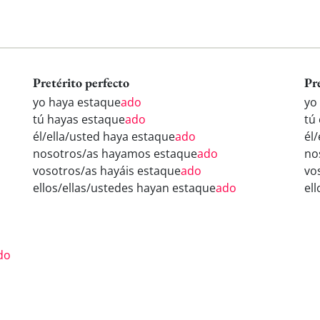
Pretérito perfecto
Pr
yo haya estaque
ado
yo
tú hayas estaque
ado
tú
él/ella/usted haya estaque
ado
él
nosotros/as hayamos estaque
ado
no
vosotros/as hayáis estaque
ado
vo
ellos/ellas/ustedes hayan estaque
ado
el
o
do