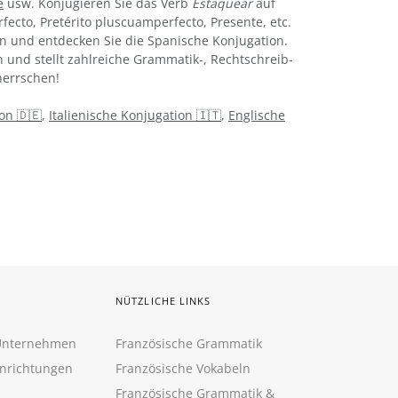
e
usw. Konjugieren Sie das Verb
Estaquear
auf
rfecto, Pretérito pluscuamperfecto, Presente, etc.
n und entdecken Sie die Spanische Konjugation.
 und stellt zahlreiche Grammatik-, Rechtschreib-
errschen!
on 🇩🇪
,
Italienische Konjugation 🇮🇹
,
Englische
NÜTZLICHE LINKS
 Unternehmen
Französische Grammatik
inrichtungen
Französische Vokabeln
Französische Grammatik &