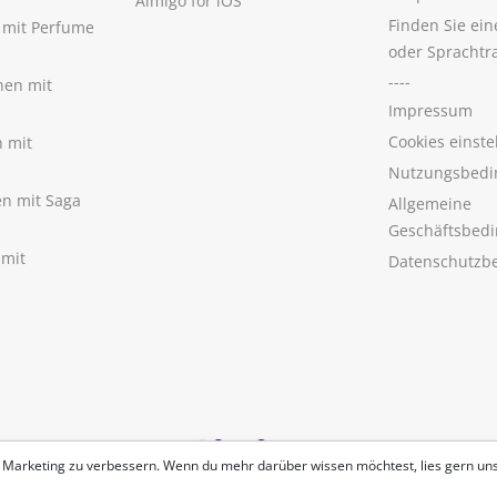
Aimigo for iOS
Finden Sie ei
n mit Perfume
oder Sprachtr
----
nen mit
Impressum
Cookies einste
n mit
Nutzungsbedi
nen mit Saga
Allgemeine
Geschäftsbed
 mit
Datenschutzb
 Marketing zu verbessern. Wenn du mehr darüber wissen möchtest, lies gern un