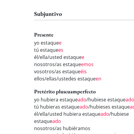
Subjuntivo
Presente
yo estaque
e
tú estaque
es
él/ella/usted estaque
e
nosotros/as estaque
emos
vosotros/as estaque
éis
ellos/ellas/ustedes estaque
en
Pretérito pluscuamperfecto
yo hubiera estaque
ado
/hubiese estaque
ad
tú hubieras estaque
ado
/hubieses estaque
a
él/ella/usted hubiera estaque
ado
/hubiese
estaque
ado
nosotros/as hubiéramos