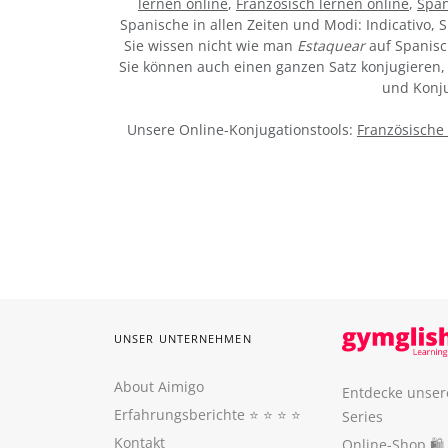
lernen online
,
Französisch lernen online
,
Span
Spanische in allen Zeiten und Modi: Indicativo, S
Sie wissen nicht wie man
Estaquear
auf Spanisc
Sie können auch einen ganzen Satz konjugieren, 
und Konju
Unsere Online-Konjugationstools:
Französische
UNSER UNTERNEHMEN
About Aimigo
Entdecke unser
Erfahrungsberichte
⭐️ ⭐️ ⭐️ ⭐️
Series
Kontakt
Online-Shop 🛍