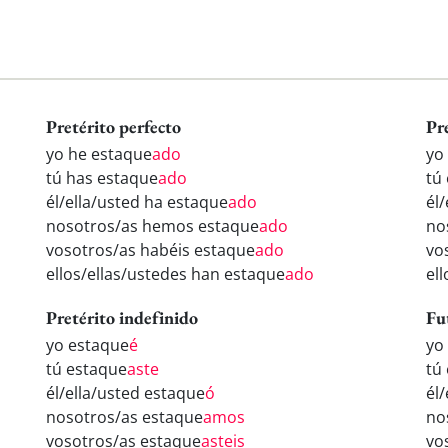
Pretérito perfecto
Pr
yo he estaque
ado
yo
tú has estaque
ado
tú
él/ella/usted ha estaque
ado
él
nosotros/as hemos estaque
ado
no
vosotros/as habéis estaque
ado
vo
ellos/ellas/ustedes han estaque
ado
el
Pretérito indefinido
Fu
yo estaque
é
yo
tú estaque
aste
tú
él/ella/usted estaque
ó
él
nosotros/as estaque
amos
no
vosotros/as estaque
asteis
vo