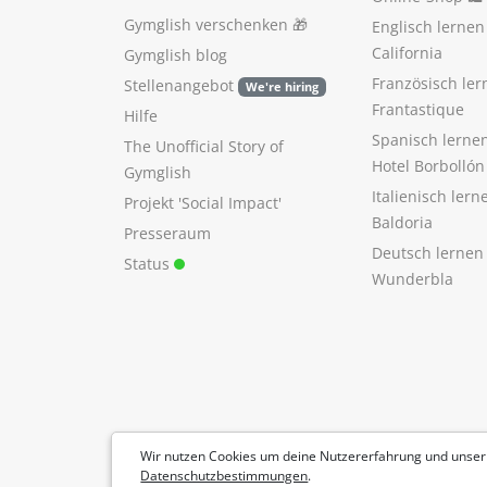
Gymglish verschenken
🎁
Englisch lerne
California
Gymglish blog
Französisch ler
Stellenangebot
We're hiring
Frantastique
Hilfe
Spanisch lerne
The Unofficial Story of
Hotel Borbollón
Gymglish
Italienisch ler
Projekt 'Social Impact'
Baldoria
Presseraum
Deutsch lernen
Status
Wunderbla
Wir nutzen Cookies um deine Nutzererfahrung und unser
Datenschutzbestimmungen
.