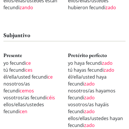
ellos/ellas/ustedes están
ellos/ellas/ustedes
fecundi
zando
hubieron fecundi
zado
Subjuntivo
Presente
Pretérito perfecto
yo fecundi
ce
yo haya fecundi
zado
tú fecundi
ces
tú hayas fecundi
zado
él/ella/usted fecundi
ce
él/ella/usted haya
nosotros/as
fecundi
zado
fecundi
cemos
nosotros/as hayamos
vosotros/as fecundi
céis
fecundi
zado
ellos/ellas/ustedes
vosotros/as hayáis
fecundi
cen
fecundi
zado
ellos/ellas/ustedes hayan
fecundi
zado