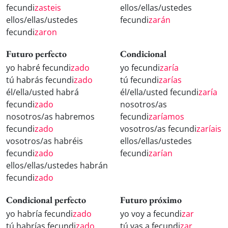
fecundi
zasteis
ellos/ellas/ustedes
ellos/ellas/ustedes
fecundi
zarán
fecundi
zaron
Futuro perfecto
Condicional
yo habré fecundi
zado
yo fecundi
zaría
tú habrás fecundi
zado
tú fecundi
zarías
él/ella/usted habrá
él/ella/usted fecundi
zaría
fecundi
zado
nosotros/as
nosotros/as habremos
fecundi
zaríamos
fecundi
zado
vosotros/as fecundi
zaríais
vosotros/as habréis
ellos/ellas/ustedes
fecundi
zado
fecundi
zarían
ellos/ellas/ustedes habrán
fecundi
zado
Condicional perfecto
Futuro próximo
yo habría fecundi
zado
yo voy a fecundi
zar
tú habrías fecundi
zado
tú vas a fecundi
zar