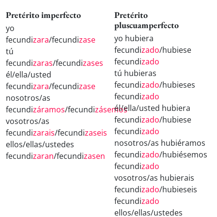
Pretérito imperfecto
Pretérito
pluscuamperfecto
yo
yo hubiera
fecundi
zara
/fecundi
zase
fecundi
zado
/hubiese
tú
fecundi
zado
fecundi
zaras
/fecundi
zases
tú hubieras
él/ella/usted
fecundi
zado
/hubieses
fecundi
zara
/fecundi
zase
fecundi
zado
nosotros/as
él/ella/usted hubiera
fecundi
záramos
/fecundi
zásemos
fecundi
zado
/hubiese
vosotros/as
fecundi
zado
fecundi
zarais
/fecundi
zaseis
nosotros/as hubiéramos
ellos/ellas/ustedes
fecundi
zado
/hubiésemos
fecundi
zaran
/fecundi
zasen
fecundi
zado
vosotros/as hubierais
fecundi
zado
/hubieseis
fecundi
zado
ellos/ellas/ustedes