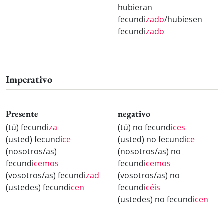
hubieran
fecundi
zado
/hubiesen
fecundi
zado
Imperativo
Presente
negativo
(tú) fecundi
za
(tú) no fecundi
ces
(usted) fecundi
ce
(usted) no fecundi
ce
(nosotros/as)
(nosotros/as) no
fecundi
cemos
fecundi
cemos
(vosotros/as) fecundi
zad
(vosotros/as) no
(ustedes) fecundi
cen
fecundi
céis
(ustedes) no fecundi
cen