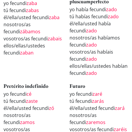
pluscuamperfecto
yo fecundi
zaba
yo había fecundi
zado
tú fecundi
zabas
tú habías fecundi
zado
él/ella/usted fecundi
zaba
él/ella/usted había
nosotros/as
fecundi
zado
fecundi
zábamos
nosotros/as habíamos
vosotros/as fecundi
zabais
fecundi
zado
ellos/ellas/ustedes
vosotros/as habíais
fecundi
zaban
fecundi
zado
ellos/ellas/ustedes habían
fecundi
zado
Pretérito indefinido
Futuro
yo fecundi
cé
yo fecundi
zaré
tú fecundi
zaste
tú fecundi
zarás
él/ella/usted fecundi
zó
él/ella/usted fecundi
zará
nosotros/as
nosotros/as
fecundi
zamos
fecundi
zaremos
vosotros/as
vosotros/as fecundi
zaréis