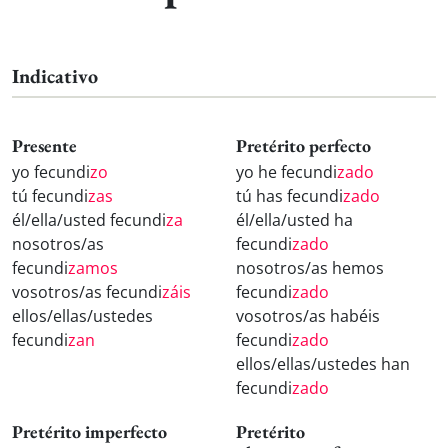
Indicativo
Presente
Pretérito perfecto
yo fecundi
zo
yo he fecundi
zado
tú fecundi
zas
tú has fecundi
zado
él/ella/usted fecundi
za
él/ella/usted ha
nosotros/as
fecundi
zado
fecundi
zamos
nosotros/as hemos
vosotros/as fecundi
záis
fecundi
zado
ellos/ellas/ustedes
vosotros/as habéis
fecundi
zan
fecundi
zado
ellos/ellas/ustedes han
fecundi
zado
Pretérito imperfecto
Pretérito