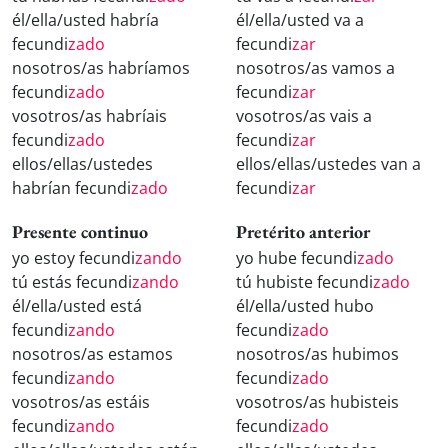
él/ella/usted habría
él/ella/usted va a
fecundi
zado
fecundi
zar
nosotros/as habríamos
nosotros/as vamos a
fecundi
zado
fecundi
zar
vosotros/as habríais
vosotros/as vais a
fecundi
zado
fecundi
zar
ellos/ellas/ustedes
ellos/ellas/ustedes van a
habrían fecundi
zado
fecundi
zar
Presente continuo
Pretérito anterior
yo estoy fecundi
zando
yo hube fecundi
zado
tú estás fecundi
zando
tú hubiste fecundi
zado
él/ella/usted está
él/ella/usted hubo
fecundi
zando
fecundi
zado
nosotros/as estamos
nosotros/as hubimos
fecundi
zando
fecundi
zado
vosotros/as estáis
vosotros/as hubisteis
fecundi
zando
fecundi
zado