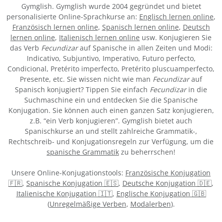
Gymglish. Gymglish wurde 2004 gegründet und bietet
personalisierte Online-Sprachkurse an:
Englisch lernen online
,
Französisch lernen online
,
Spanisch lernen online
,
Deutsch
lernen online
,
Italienisch lernen online
usw. Konjugieren Sie
das Verb
Fecundizar
auf Spanische in allen Zeiten und Modi:
Indicativo, Subjuntivo, Imperativo, Futuro perfecto,
Condicional, Pretérito imperfecto, Pretérito pluscuamperfecto,
Presente, etc. Sie wissen nicht wie man
Fecundizar
auf
Spanisch konjugiert? Tippen Sie einfach
Fecundizar
in die
Suchmaschine ein und entdecken Sie die Spanische
Konjugation. Sie können auch einen ganzen Satz konjugieren,
z.B. “ein Verb konjugieren”. Gymglish bietet auch
Spanischkurse an und stellt zahlreiche Grammatik-,
Rechtschreib- und Konjugationsregeln zur Verfügung, um die
spanische Grammatik
zu beherrschen!
Unsere Online-Konjugationstools:
Französische Konjugation
🇫🇷
,
Spanische Konjugation 🇪🇸
,
Deutsche Konjugation 🇩🇪
,
Italienische Konjugation 🇮🇹
,
Englische Konjugation 🇬🇧
(
Unregelmäßige Verben
,
Modalerben
).