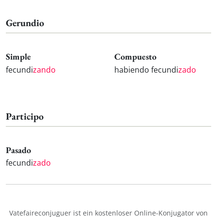
Gerundio
Simple
Compuesto
fecundi
zando
habiendo fecundi
zado
Participo
Pasado
fecundi
zado
Vatefaireconjuguer ist ein kostenloser Online-Konjugator von