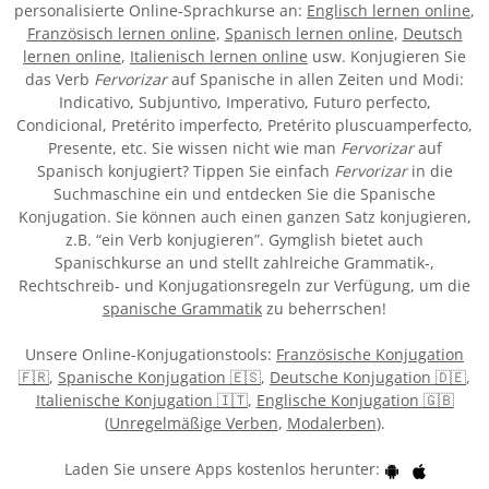
personalisierte Online-Sprachkurse an:
Englisch lernen online
,
Französisch lernen online
,
Spanisch lernen online
,
Deutsch
lernen online
,
Italienisch lernen online
usw. Konjugieren Sie
das Verb
Fervorizar
auf Spanische in allen Zeiten und Modi:
Indicativo, Subjuntivo, Imperativo, Futuro perfecto,
Condicional, Pretérito imperfecto, Pretérito pluscuamperfecto,
Presente, etc. Sie wissen nicht wie man
Fervorizar
auf
Spanisch konjugiert? Tippen Sie einfach
Fervorizar
in die
Suchmaschine ein und entdecken Sie die Spanische
Konjugation. Sie können auch einen ganzen Satz konjugieren,
z.B. “ein Verb konjugieren”. Gymglish bietet auch
Spanischkurse an und stellt zahlreiche Grammatik-,
Rechtschreib- und Konjugationsregeln zur Verfügung, um die
spanische Grammatik
zu beherrschen!
Unsere Online-Konjugationstools:
Französische Konjugation
🇫🇷
,
Spanische Konjugation 🇪🇸
,
Deutsche Konjugation 🇩🇪
,
Italienische Konjugation 🇮🇹
,
Englische Konjugation 🇬🇧
(
Unregelmäßige Verben
,
Modalerben
).
Laden Sie unsere Apps kostenlos herunter: