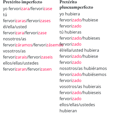
Pretérito imperfecto
Pretérito
pluscuamperfecto
yo fervori
zara
/fervori
zase
yo hubiera
tú
fervori
zado
/hubiese
fervori
zaras
/fervori
zases
fervori
zado
él/ella/usted
tú hubieras
fervori
zara
/fervori
zase
fervori
zado
/hubieses
nosotros/as
fervori
zado
fervori
záramos
/fervori
zásemos
él/ella/usted hubiera
vosotros/as
fervori
zado
/hubiese
fervori
zarais
/fervori
zaseis
fervori
zado
ellos/ellas/ustedes
nosotros/as hubiéramos
fervori
zaran
/fervori
zasen
fervori
zado
/hubiésemos
fervori
zado
vosotros/as hubierais
fervori
zado
/hubieseis
fervori
zado
ellos/ellas/ustedes
hubieran