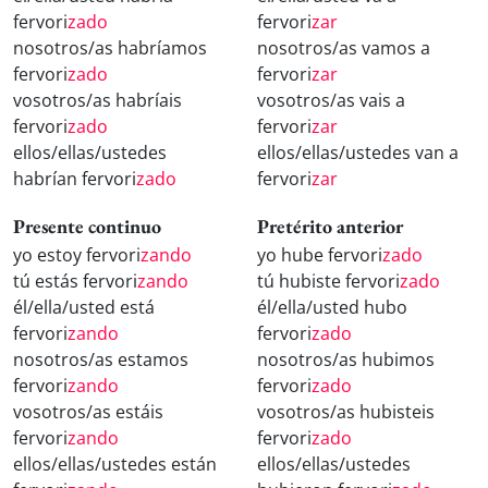
fervori
zado
fervori
zar
nosotros/as habríamos
nosotros/as vamos a
fervori
zado
fervori
zar
vosotros/as habríais
vosotros/as vais a
fervori
zado
fervori
zar
ellos/ellas/ustedes
ellos/ellas/ustedes van a
habrían fervori
zado
fervori
zar
Presente continuo
Pretérito anterior
yo estoy fervori
zando
yo hube fervori
zado
tú estás fervori
zando
tú hubiste fervori
zado
él/ella/usted está
él/ella/usted hubo
fervori
zando
fervori
zado
nosotros/as estamos
nosotros/as hubimos
fervori
zando
fervori
zado
vosotros/as estáis
vosotros/as hubisteis
fervori
zando
fervori
zado
ellos/ellas/ustedes están
ellos/ellas/ustedes