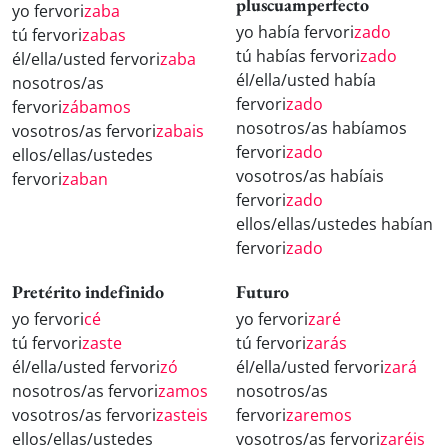
pluscuamperfecto
yo fervori
zaba
yo había fervori
zado
tú fervori
zabas
tú habías fervori
zado
él/ella/usted fervori
zaba
él/ella/usted había
nosotros/as
fervori
zado
fervori
zábamos
nosotros/as habíamos
vosotros/as fervori
zabais
fervori
zado
ellos/ellas/ustedes
vosotros/as habíais
fervori
zaban
fervori
zado
ellos/ellas/ustedes habían
fervori
zado
Pretérito indefinido
Futuro
yo fervori
cé
yo fervori
zaré
tú fervori
zaste
tú fervori
zarás
él/ella/usted fervori
zó
él/ella/usted fervori
zará
nosotros/as fervori
zamos
nosotros/as
vosotros/as fervori
zasteis
fervori
zaremos
ellos/ellas/ustedes
vosotros/as fervori
zaréis