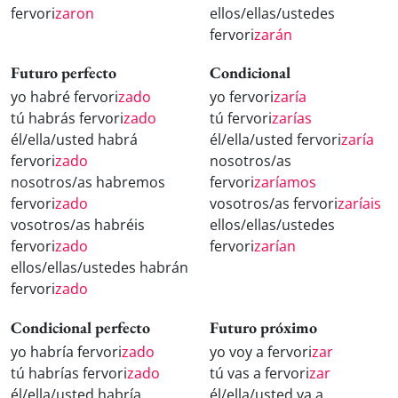
fervori
zaron
ellos/ellas/ustedes
fervori
zarán
Futuro perfecto
Condicional
yo habré fervori
zado
yo fervori
zaría
tú habrás fervori
zado
tú fervori
zarías
él/ella/usted habrá
él/ella/usted fervori
zaría
fervori
zado
nosotros/as
nosotros/as habremos
fervori
zaríamos
fervori
zado
vosotros/as fervori
zaríais
vosotros/as habréis
ellos/ellas/ustedes
fervori
zado
fervori
zarían
ellos/ellas/ustedes habrán
fervori
zado
Condicional perfecto
Futuro próximo
yo habría fervori
zado
yo voy a fervori
zar
tú habrías fervori
zado
tú vas a fervori
zar
él/ella/usted habría
él/ella/usted va a