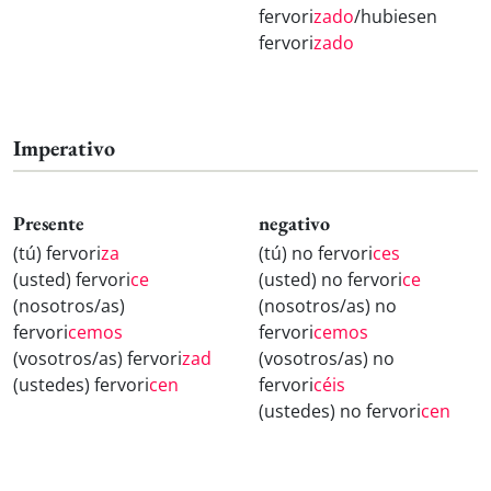
fervori
zado
/hubiesen
fervori
zado
Imperativo
Presente
negativo
(tú) fervori
za
(tú) no fervori
ces
(usted) fervori
ce
(usted) no fervori
ce
(nosotros/as)
(nosotros/as) no
fervori
cemos
fervori
cemos
(vosotros/as) fervori
zad
(vosotros/as) no
(ustedes) fervori
cen
fervori
céis
(ustedes) no fervori
cen