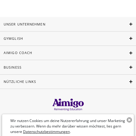
UNSER UNTERNEHMEN
GYMGLISH
AIMIGO COACH
BUSINESS
NÜTZLICHE LINKS
Deutsch
Wir nutzen Cookies um deine Nutzererfahrung und unser Marketing
zu verbessern. Wenn du mehr darüber wissen möchtest, lies gern
unsere
Datenschutzbestimmungen
.
©Aimigo 2026