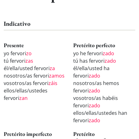
Indicativo
Presente
Pretérito perfecto
yo fervori
zo
yo he fervori
zado
tú fervori
zas
tú has fervori
zado
él/ella/usted fervori
za
él/ella/usted ha
nosotros/as fervori
zamos
fervori
zado
vosotros/as fervori
záis
nosotros/as hemos
ellos/ellas/ustedes
fervori
zado
fervori
zan
vosotros/as habéis
fervori
zado
ellos/ellas/ustedes han
fervori
zado
Pretérito imperfecto
Pretérito