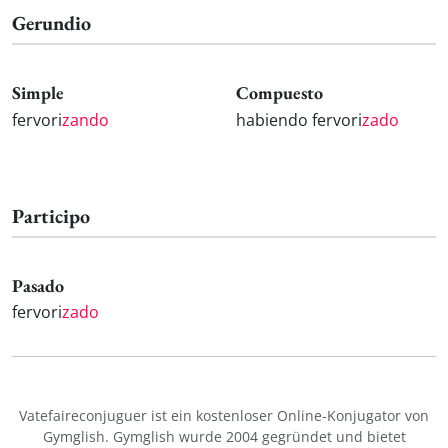
Gerundio
Simple
Compuesto
fervori
zando
habiendo fervori
zado
Participo
Pasado
fervori
zado
Vatefaireconjuguer ist ein kostenloser Online-Konjugator von
Gymglish. Gymglish wurde 2004 gegründet und bietet