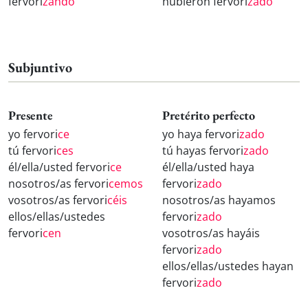
fervori
zando
hubieron fervori
zado
Subjuntivo
Presente
Pretérito perfecto
yo fervori
ce
yo haya fervori
zado
tú fervori
ces
tú hayas fervori
zado
él/ella/usted fervori
ce
él/ella/usted haya
nosotros/as fervori
cemos
fervori
zado
vosotros/as fervori
céis
nosotros/as hayamos
ellos/ellas/ustedes
fervori
zado
fervori
cen
vosotros/as hayáis
fervori
zado
ellos/ellas/ustedes hayan
fervori
zado