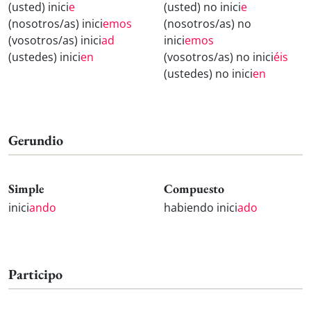
(usted) inici
e
(usted) no inici
e
(nosotros/as) inici
emos
(nosotros/as) no
(vosotros/as) inici
ad
inici
emos
(ustedes) inici
en
(vosotros/as) no inici
éis
(ustedes) no inici
en
Gerundio
Simple
Compuesto
inici
ando
habiendo inici
ado
Participo