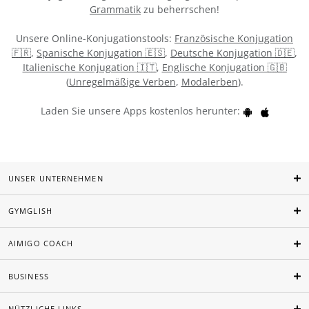
Grammatik
zu beherrschen!
Unsere Online-Konjugationstools:
Französische Konjugation
🇫🇷
,
Spanische Konjugation 🇪🇸
,
Deutsche Konjugation 🇩🇪
,
Italienische Konjugation 🇮🇹
,
Englische Konjugation 🇬🇧
(
Unregelmäßige Verben
,
Modalerben
).
Laden Sie unsere Apps kostenlos herunter:
UNSER UNTERNEHMEN
GYMGLISH
AIMIGO COACH
BUSINESS
NÜTZLICHE LINKS