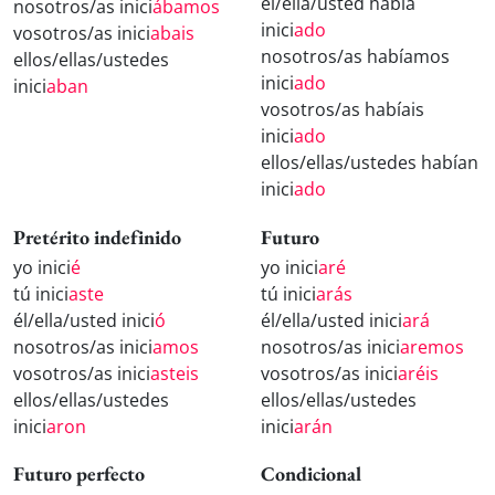
él/ella/usted había
nosotros/as inici
ábamos
inici
ado
vosotros/as inici
abais
nosotros/as habíamos
ellos/ellas/ustedes
inici
ado
inici
aban
vosotros/as habíais
inici
ado
ellos/ellas/ustedes habían
inici
ado
Pretérito indefinido
Futuro
yo inici
é
yo inici
aré
tú inici
aste
tú inici
arás
él/ella/usted inici
ó
él/ella/usted inici
ará
nosotros/as inici
amos
nosotros/as inici
aremos
vosotros/as inici
asteis
vosotros/as inici
aréis
ellos/ellas/ustedes
ellos/ellas/ustedes
inici
aron
inici
arán
Futuro perfecto
Condicional