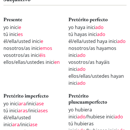
Presente
Pretérito perfecto
yo inici
e
yo haya inici
ado
tú inici
es
tú hayas inici
ado
él/ella/usted inici
e
él/ella/usted haya inici
ado
nosotros/as inici
emos
nosotros/as hayamos
vosotros/as inici
éis
inici
ado
ellos/ellas/ustedes inici
en
vosotros/as hayáis
inici
ado
ellos/ellas/ustedes hayan
inici
ado
Pretérito imperfecto
Pretérito
pluscuamperfecto
yo inici
ara
/inici
ase
yo hubiera
tú inici
aras
/inici
ases
inici
ado
/hubiese inici
ado
él/ella/usted
tú hubieras
inici
ara
/inici
ase