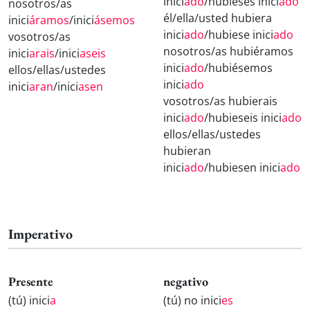
inici
ado
/hubieses inici
ado
nosotros/as
él/ella/usted hubiera
inici
áramos
/inici
ásemos
inici
ado
/hubiese inici
ado
vosotros/as
nosotros/as hubiéramos
inici
arais
/inici
aseis
inici
ado
/hubiésemos
ellos/ellas/ustedes
inici
ado
inici
aran
/inici
asen
vosotros/as hubierais
inici
ado
/hubieseis inici
ado
ellos/ellas/ustedes
hubieran
inici
ado
/hubiesen inici
ado
Imperativo
Presente
negativo
(tú) inici
a
(tú) no inici
es