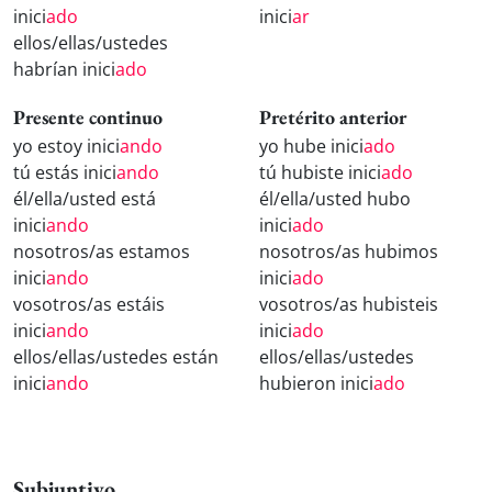
inici
ado
inici
ar
ellos/ellas/ustedes
habrían inici
ado
Presente continuo
Pretérito anterior
yo estoy inici
ando
yo hube inici
ado
tú estás inici
ando
tú hubiste inici
ado
él/ella/usted está
él/ella/usted hubo
inici
ando
inici
ado
nosotros/as estamos
nosotros/as hubimos
inici
ando
inici
ado
vosotros/as estáis
vosotros/as hubisteis
inici
ando
inici
ado
ellos/ellas/ustedes están
ellos/ellas/ustedes
inici
ando
hubieron inici
ado
Subjuntivo