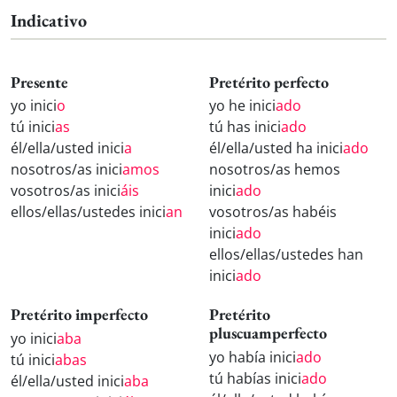
Indicativo
Presente
Pretérito perfecto
yo inici
o
yo he inici
ado
tú inici
as
tú has inici
ado
él/ella/usted inici
a
él/ella/usted ha inici
ado
nosotros/as inici
amos
nosotros/as hemos
vosotros/as inici
áis
inici
ado
ellos/ellas/ustedes inici
an
vosotros/as habéis
inici
ado
ellos/ellas/ustedes han
inici
ado
Pretérito imperfecto
Pretérito
pluscuamperfecto
yo inici
aba
yo había inici
ado
tú inici
abas
tú habías inici
ado
él/ella/usted inici
aba