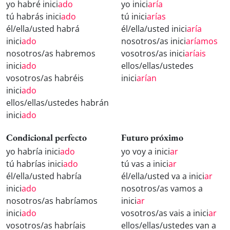
yo habré inici
ado
yo inici
aría
tú habrás inici
ado
tú inici
arías
él/ella/usted habrá
él/ella/usted inici
aría
inici
ado
nosotros/as inici
aríamos
nosotros/as habremos
vosotros/as inici
aríais
inici
ado
ellos/ellas/ustedes
vosotros/as habréis
inici
arían
inici
ado
ellos/ellas/ustedes habrán
inici
ado
Condicional perfecto
Futuro próximo
yo habría inici
ado
yo voy a inici
ar
tú habrías inici
ado
tú vas a inici
ar
él/ella/usted habría
él/ella/usted va a inici
ar
inici
ado
nosotros/as vamos a
nosotros/as habríamos
inici
ar
inici
ado
vosotros/as vais a inici
ar
vosotros/as habríais
ellos/ellas/ustedes van a