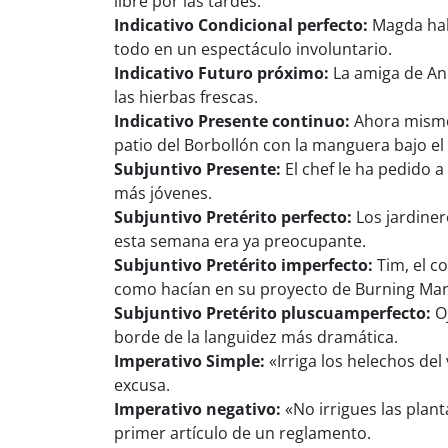
libre por las tardes.
Indicativo Condicional perfecto:
Magda habr
todo en un espectáculo involuntario.
Indicativo Futuro próximo:
La amiga de Ann
las hierbas frescas.
Indicativo Presente continuo:
Ahora mismo,
patio del Borbollón con la manguera bajo el
Subjuntivo Presente:
El chef le ha pedido 
más jóvenes.
Subjuntivo Pretérito perfecto:
Los jardiner
esta semana era ya preocupante.
Subjuntivo Pretérito imperfecto:
Tim, el c
como hacían en su proyecto de Burning Man
Subjuntivo Pretérito pluscuamperfecto:
Oj
borde de la languidez más dramática.
Imperativo Simple:
«Irriga los helechos del
excusa.
Imperativo negativo:
«No irrigues las plant
primer artículo de un reglamento.