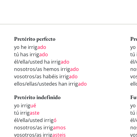
Pretérito perfecto
Pr
yo he irrig
ado
yo 
tú has irrig
ado
tú 
él/ella/usted ha irrig
ado
él/
nosotros/as hemos irrig
ado
no
vosotros/as habéis irrig
ado
vo
ellos/ellas/ustedes han irrig
ado
ell
Pretérito indefinido
Fu
yo irrig
ué
yo 
tú irrig
aste
tú 
él/ella/usted irrig
ó
él/
nosotros/as irrig
amos
no
vosotros/as irrig
asteis
vo