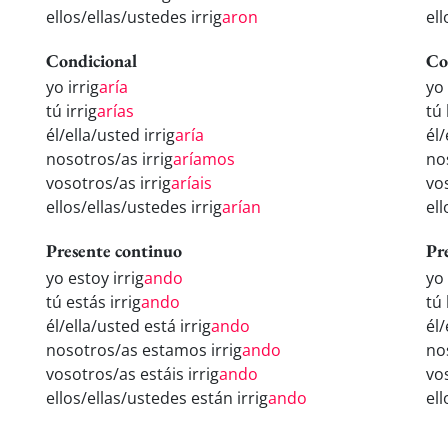
ellos/ellas/ustedes irrig
aron
ell
Condicional
Co
yo irrig
aría
yo 
tú irrig
arías
tú 
él/ella/usted irrig
aría
él/
nosotros/as irrig
aríamos
no
vosotros/as irrig
aríais
vos
ellos/ellas/ustedes irrig
arían
ell
Presente continuo
Pr
yo estoy irrig
ando
yo
tú estás irrig
ando
tú 
él/ella/usted está irrig
ando
él/
nosotros/as estamos irrig
ando
no
vosotros/as estáis irrig
ando
vos
ellos/ellas/ustedes están irrig
ando
el