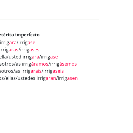
etérito imperfecto
irrig
ara
/irrig
ase
irrig
aras
/irrig
ases
ella/usted irrig
ara
/irrig
ase
sotros/as irrig
áramos
/irrig
ásemos
sotros/as irrig
arais
/irrig
aseis
os/ellas/ustedes irrig
aran
/irrig
asen