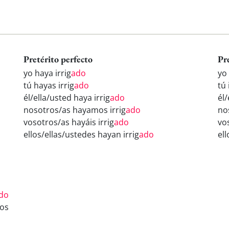
Pretérito perfecto
Pr
yo haya irrig
ado
yo 
tú hayas irrig
ado
tú 
él/ella/usted haya irrig
ado
él/
nosotros/as hayamos irrig
ado
no
vosotros/as hayáis irrig
ado
vo
ellos/ellas/ustedes hayan irrig
ado
ell
do
os