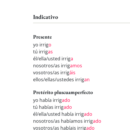
Indicativo
Presente
yo irrig
o
tú irrig
as
él/ella/usted irrig
a
nosotros/as irrig
amos
vosotros/as irrig
áis
ellos/ellas/ustedes irrig
an
Pretérito pluscuamperfecto
yo había irrig
ado
tú habías irrig
ado
él/ella/usted había irrig
ado
nosotros/as habíamos irrig
ado
vosotros/as habíais irrig
ado