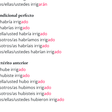
os/ellas/ustedes irrig
arán
ndicional perfecto
habría irrig
ado
habrías irrig
ado
ella/usted habría irrig
ado
sotros/as habríamos irrig
ado
otros/as habríais irrig
ado
os/ellas/ustedes habrían irrig
ado
etérito anterior
 hube irrig
ado
hubiste irrig
ado
ella/usted hubo irrig
ado
sotros/as hubimos irrig
ado
otros/as hubisteis irrig
ado
los/ellas/ustedes hubieron irrig
ado