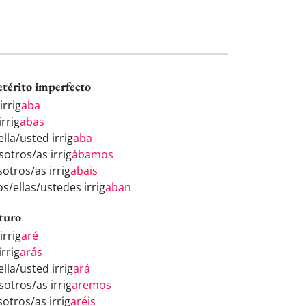
etérito imperfecto
irrig
aba
irrig
abas
ella/usted irrig
aba
sotros/as irrig
ábamos
sotros/as irrig
abais
os/ellas/ustedes irrig
aban
turo
irrig
aré
irrig
arás
ella/usted irrig
ará
sotros/as irrig
aremos
sotros/as irrig
aréis