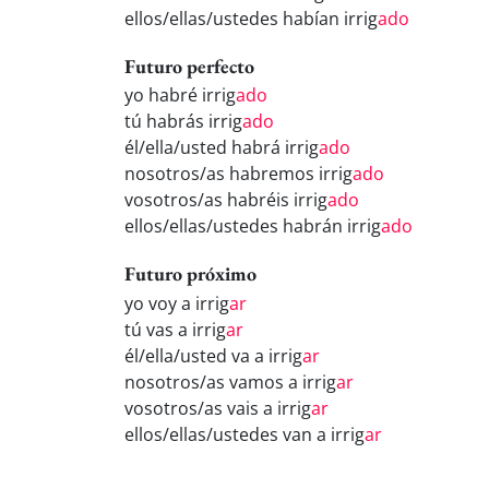
ellos/ellas/ustedes habían irrig
ado
Futuro perfecto
yo habré irrig
ado
tú habrás irrig
ado
él/ella/usted habrá irrig
ado
nosotros/as habremos irrig
ado
vosotros/as habréis irrig
ado
ellos/ellas/ustedes habrán irrig
ado
Futuro próximo
yo voy a irrig
ar
tú vas a irrig
ar
él/ella/usted va a irrig
ar
nosotros/as vamos a irrig
ar
vosotros/as vais a irrig
ar
ellos/ellas/ustedes van a irrig
ar