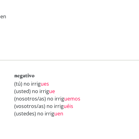
sen
negativo
(tú) no irrig
ues
(usted) no irrig
ue
(nosotros/as) no irrig
uemos
(vosotros/as) no irrig
uéis
(ustedes) no irrig
uen