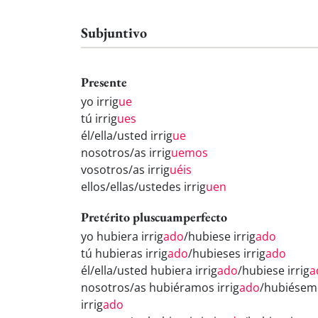
Subjuntivo
Presente
yo irrig
ue
tú irrig
ues
él/ella/usted irrig
ue
nosotros/as irrig
uemos
vosotros/as irrig
uéis
ellos/ellas/ustedes irrig
uen
Pretérito pluscuamperfecto
yo hubiera irrig
ado
/hubiese irrig
ado
tú hubieras irrig
ado
/hubieses irrig
ado
él/ella/usted hubiera irrig
ado
/hubiese irrig
a
nosotros/as hubiéramos irrig
ado
/hubiésem
irrig
ado