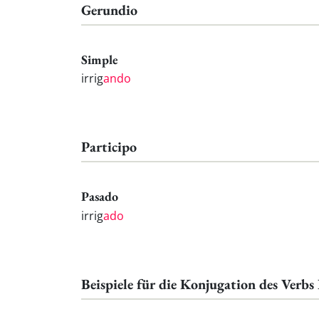
Gerundio
Simple
irrig
ando
Participo
Pasado
irrig
ado
Beispiele für die Konjugation des Verbs 