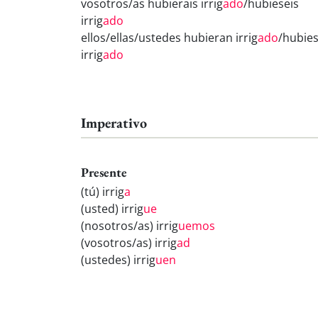
vosotros/as hubierais irrig
ado
/hubieseis
irrig
ado
ellos/ellas/ustedes hubieran irrig
ado
/hubie
irrig
ado
Imperativo
Presente
(tú) irrig
a
(usted) irrig
ue
(nosotros/as) irrig
uemos
(vosotros/as) irrig
ad
(ustedes) irrig
uen