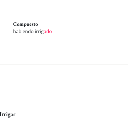
Compuesto
habiendo irrig
ado
Irrigar