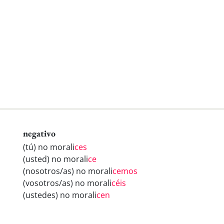
negativo
(tú) no morali
ces
(usted) no morali
ce
(nosotros/as) no morali
cemos
(vosotros/as) no morali
céis
(ustedes) no morali
cen