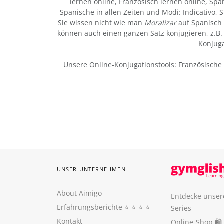
lernen online
,
Französisch lernen online
,
Span
Spanische in allen Zeiten und Modi: Indicativo, S
Sie wissen nicht wie man
Moralizar
auf Spanisch 
können auch einen ganzen Satz konjugieren, z.B. 
Konjuga
Unsere Online-Konjugationstools:
Französische
UNSER UNTERNEHMEN
About Aimigo
Entdecke unser
Erfahrungsberichte
⭐️ ⭐️ ⭐️ ⭐️
Series
Kontakt
Online-Shop 🛍