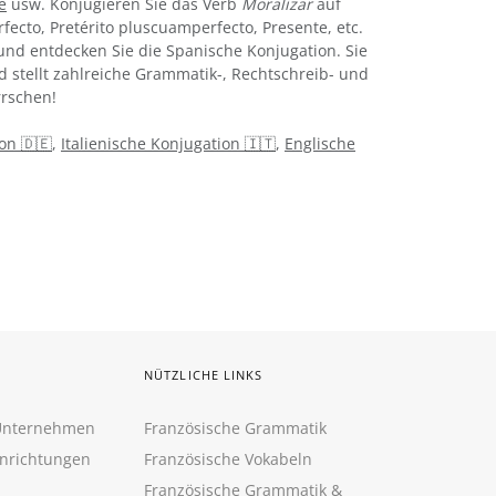
e
usw. Konjugieren Sie das Verb
Moralizar
auf
rfecto, Pretérito pluscuamperfecto, Presente, etc.
nd entdecken Sie die Spanische Konjugation. Sie
d stellt zahlreiche Grammatik-, Rechtschreib- und
rschen!
on 🇩🇪
,
Italienische Konjugation 🇮🇹
,
Englische
NÜTZLICHE LINKS
 Unternehmen
Französische Grammatik
inrichtungen
Französische Vokabeln
Französische Grammatik &