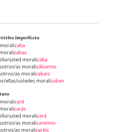
etérito imperfecto
 morali
zaba
 morali
zabas
/ella/usted morali
zaba
sotros/as morali
zábamos
sotros/as morali
zabais
los/ellas/ustedes morali
zaban
turo
 morali
zaré
 morali
zarás
/ella/usted morali
zará
sotros/as morali
zaremos
sotros/as morali
zaréis