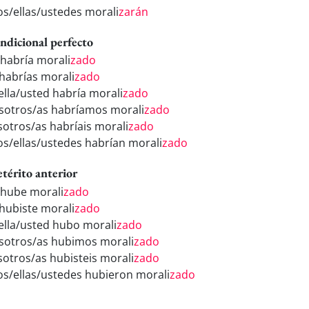
los/ellas/ustedes morali
zarán
ndicional perfecto
 habría morali
zado
 habrías morali
zado
/ella/usted habría morali
zado
sotros/as habríamos morali
zado
sotros/as habríais morali
zado
los/ellas/ustedes habrían morali
zado
etérito anterior
 hube morali
zado
 hubiste morali
zado
/ella/usted hubo morali
zado
sotros/as hubimos morali
zado
sotros/as hubisteis morali
zado
los/ellas/ustedes hubieron morali
zado