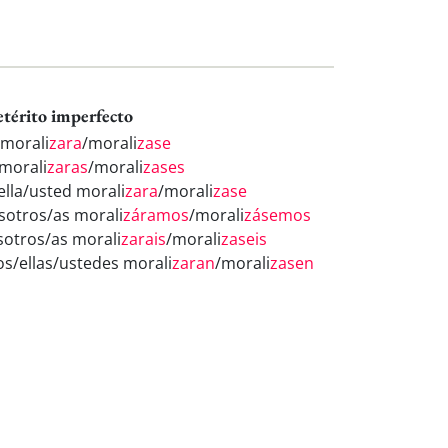
etérito imperfecto
 morali
zara
/morali
zase
 morali
zaras
/morali
zases
/ella/usted morali
zara
/morali
zase
sotros/as morali
záramos
/morali
zásemos
sotros/as morali
zarais
/morali
zaseis
los/ellas/ustedes morali
zaran
/morali
zasen