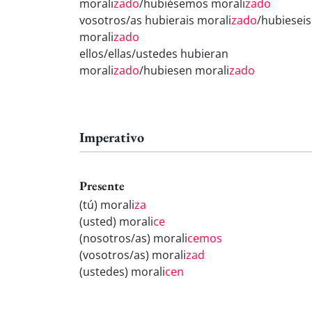
morali
zado
/hubiésemos morali
zado
vosotros/as hubierais morali
zado
/hubieseis
morali
zado
ellos/ellas/ustedes hubieran
morali
zado
/hubiesen morali
zado
Imperativo
Presente
(tú) morali
za
(usted) morali
ce
(nosotros/as) morali
cemos
(vosotros/as) morali
zad
(ustedes) morali
cen