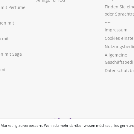
Aimigo for iOS
Finden Sie ei
n mit Perfume
oder Sprachtr
----
nen mit
Impressum
Cookies einste
n mit
Nutzungsbedi
nen mit Saga
Allgemeine
Geschäftsbed
 mit
Datenschutzb
 Marketing zu verbessern. Wenn du mehr darüber wissen möchtest, lies gern un