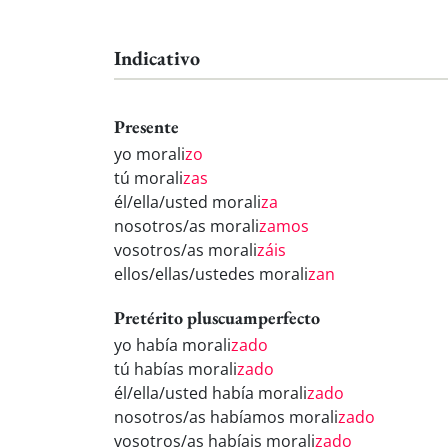
Indicativo
Presente
yo morali
zo
tú morali
zas
él/ella/usted morali
za
nosotros/as morali
zamos
vosotros/as morali
záis
ellos/ellas/ustedes morali
zan
Pretérito pluscuamperfecto
yo había morali
zado
tú habías morali
zado
él/ella/usted había morali
zado
nosotros/as habíamos morali
zado
vosotros/as habíais morali
zado