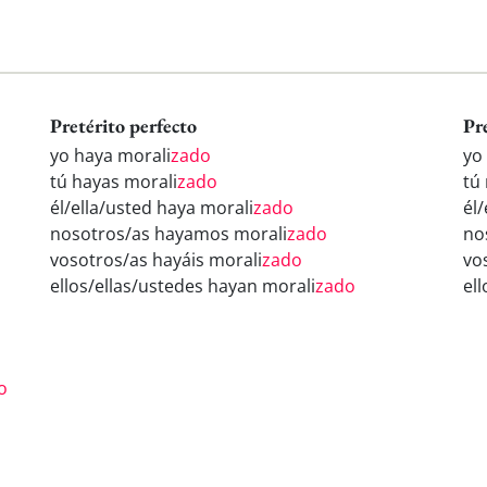
Pretérito perfecto
Pr
yo haya morali
zado
yo
tú hayas morali
zado
tú
él/ella/usted haya morali
zado
él
nosotros/as hayamos morali
zado
no
vosotros/as hayáis morali
zado
vo
ellos/ellas/ustedes hayan morali
zado
el
o