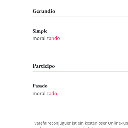
Gerundio
Simple
morali
zando
Participo
Pasado
morali
zado
Vatefaireconjuguer ist ein kostenloser Online-