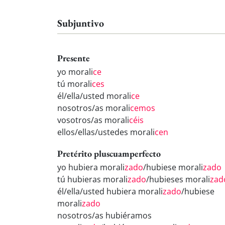
Subjuntivo
Presente
yo morali
ce
tú morali
ces
él/ella/usted morali
ce
nosotros/as morali
cemos
vosotros/as morali
céis
ellos/ellas/ustedes morali
cen
Pretérito pluscuamperfecto
yo hubiera morali
zado
/hubiese morali
zado
tú hubieras morali
zado
/hubieses morali
zad
él/ella/usted hubiera morali
zado
/hubiese
morali
zado
nosotros/as hubiéramos