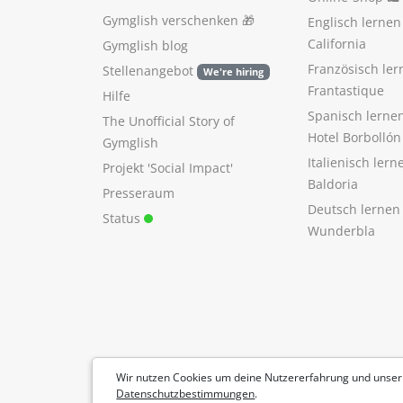
Gymglish verschenken
🎁
Englisch lerne
California
Gymglish blog
Französisch ler
Stellenangebot
We're hiring
Frantastique
Hilfe
Spanisch lerne
The Unofficial Story of
Hotel Borbollón
Gymglish
Italienisch ler
Projekt 'Social Impact'
Baldoria
Presseraum
Deutsch lernen
Status
Wunderbla
Wir nutzen Cookies um deine Nutzererfahrung und unser
Datenschutzbestimmungen
.