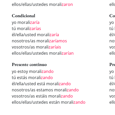
ellos/ellas/ustedes morali
zaron
el
Condicional
Co
yo morali
zaría
yo
tú morali
zarías
tú
él/ella/usted morali
zaría
él
nosotros/as morali
zaríamos
no
vosotros/as morali
zaríais
vo
ellos/ellas/ustedes morali
zarían
el
Presente continuo
Pr
yo estoy morali
zando
yo
tú estás morali
zando
tú
él/ella/usted está morali
zando
él
nosotros/as estamos morali
zando
no
vosotros/as estáis morali
zando
vo
ellos/ellas/ustedes están morali
zando
el