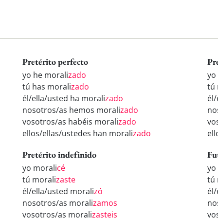
Pretérito perfecto
Pr
yo he morali
zado
yo
tú has morali
zado
tú
él/ella/usted ha morali
zado
él
nosotros/as hemos morali
zado
no
vosotros/as habéis morali
zado
vo
ellos/ellas/ustedes han morali
zado
el
Pretérito indefinido
Fu
yo morali
cé
yo
tú morali
zaste
tú
él/ella/usted morali
zó
él
nosotros/as morali
zamos
no
vosotros/as morali
zasteis
vo