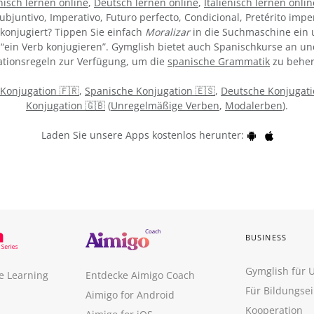
isch lernen online
,
Deutsch lernen online
,
Italienisch lernen onlin
ubjuntivo, Imperativo, Futuro perfecto, Condicional, Pretérito impe
konjugiert? Tippen Sie einfach
Moralizar
in die Suchmaschine ein u
“ein Verb konjugieren”. Gymglish bietet auch Spanischkurse an un
tionsregeln zur Verfügung, um die
spanische Grammatik
zu beher
 Konjugation 🇫🇷
,
Spanische Konjugation 🇪🇸
,
Deutsche Konjugati
Konjugation 🇬🇧
(
Unregelmäßige Verben
,
Modalerben
).
Laden Sie unsere Apps kostenlos herunter:
BUSINESS
Gymglish für
e Learning
Entdecke Aimigo Coach
Für Bildungse
Aimigo for Android
Kooperation