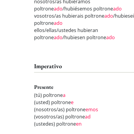
nosotros/as hubiéramos
poltrone
ado
/hubiésemos poltrone
ado
vosotros/as hubierais poltrone
ado
/hubiese
poltrone
ado
ellos/ellas/ustedes hubieran
poltrone
ado
/hubiesen poltrone
ado
Imperativo
Presente
(tú) poltrone
a
(usted) poltrone
e
(nosotros/as) poltrone
emos
(vosotros/as) poltrone
ad
(ustedes) poltrone
en