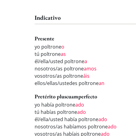
Indicativo
Presente
yo poltrone
o
tú poltrone
as
él/ella/usted poltrone
a
nosotros/as poltrone
amos
vosotros/as poltrone
áis
ellos/ellas/ustedes poltrone
an
Pretérito pluscuamperfecto
yo había poltrone
ado
tú habías poltrone
ado
él/ella/usted había poltrone
ado
nosotros/as habíamos poltrone
ado
vosotros/as habíais poltrone
ado