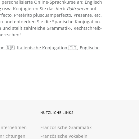
 personalisierte Online-Sprachkurse an:
Englisch
e
usw. Konjugieren Sie das Verb
Poltronear
auf
rfecto, Pretérito pluscuamperfecto, Presente, etc.
n und entdecken Sie die Spanische Konjugation.
 und stellt zahlreiche Grammatik-, Rechtschreib-
errschen!
on 🇩🇪
,
Italienische Konjugation 🇮🇹
,
Englische
NÜTZLICHE LINKS
 Unternehmen
Französische Grammatik
inrichtungen
Französische Vokabeln