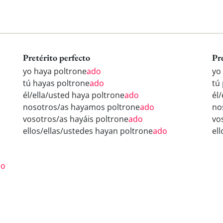
Pretérito perfecto
Pr
yo haya poltrone
ado
yo
tú hayas poltrone
ado
tú
él/ella/usted haya poltrone
ado
él
nosotros/as hayamos poltrone
ado
no
vosotros/as hayáis poltrone
ado
vo
ellos/ellas/ustedes hayan poltrone
ado
el
do