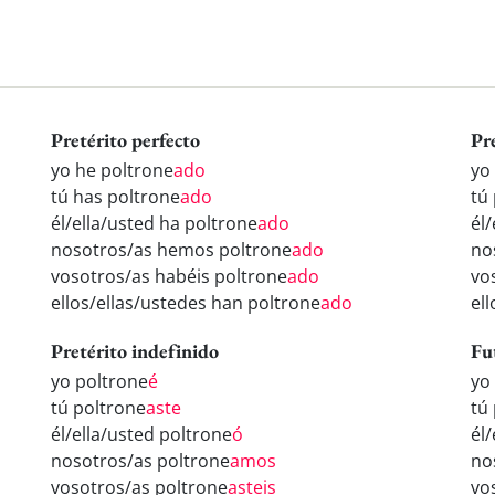
Pretérito perfecto
Pr
yo he poltrone
ado
yo
tú has poltrone
ado
tú
él/ella/usted ha poltrone
ado
él
nosotros/as hemos poltrone
ado
no
vosotros/as habéis poltrone
ado
vo
ellos/ellas/ustedes han poltrone
ado
el
Pretérito indefinido
Fu
yo poltrone
é
yo
tú poltrone
aste
tú
él/ella/usted poltrone
ó
él
nosotros/as poltrone
amos
no
vosotros/as poltrone
asteis
vo