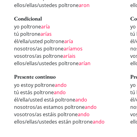
ellos/ellas/ustedes poltrone
aron
el
Condicional
Co
yo poltrone
aría
yo
tú poltrone
arías
tú
él/ella/usted poltrone
aría
él
nosotros/as poltrone
aríamos
no
vosotros/as poltrone
aríais
vo
ellos/ellas/ustedes poltrone
arían
el
Presente continuo
Pr
yo estoy poltrone
ando
yo
tú estás poltrone
ando
tú
él/ella/usted está poltrone
ando
él
nosotros/as estamos poltrone
ando
no
vosotros/as estáis poltrone
ando
vo
ellos/ellas/ustedes están poltrone
ando
el