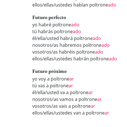
ellos/ellas/ustedes habían poltrone
ado
Futuro perfecto
yo habré poltrone
ado
tú habrás poltrone
ado
él/ella/usted habrá poltrone
ado
nosotros/as habremos poltrone
ado
vosotros/as habréis poltrone
ado
ellos/ellas/ustedes habrán poltrone
ado
Futuro próximo
yo voy a poltrone
ar
tú vas a poltrone
ar
él/ella/usted va a poltrone
ar
nosotros/as vamos a poltrone
ar
vosotros/as vais a poltrone
ar
ellos/ellas/ustedes van a poltrone
ar