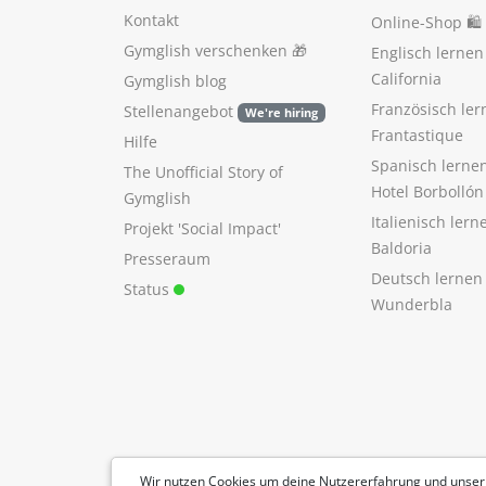
Kontakt
Online-Shop 🛍
Gymglish verschenken
🎁
Englisch lerne
California
Gymglish blog
Französisch ler
Stellenangebot
We're hiring
Frantastique
Hilfe
Spanisch lerne
The Unofficial Story of
Hotel Borbollón
Gymglish
Italienisch ler
Projekt 'Social Impact'
Baldoria
Presseraum
Deutsch lernen
Status
Wunderbla
Wir nutzen Cookies um deine Nutzererfahrung und unser