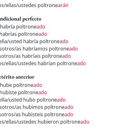
los/ellas/ustedes poltrone
arán
ndicional perfecto
 habría poltrone
ado
 habrías poltrone
ado
/ella/usted habría poltrone
ado
sotros/as habríamos poltrone
ado
sotros/as habríais poltrone
ado
los/ellas/ustedes habrían poltrone
ado
etérito anterior
 hube poltrone
ado
 hubiste poltrone
ado
/ella/usted hubo poltrone
ado
sotros/as hubimos poltrone
ado
sotros/as hubisteis poltrone
ado
los/ellas/ustedes hubieron poltrone
ado