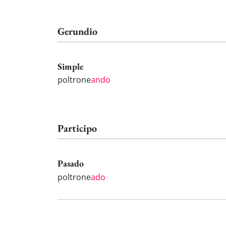
Gerundio
Simple
poltrone
ando
Participo
Pasado
poltrone
ado