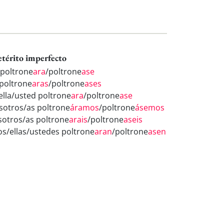
etérito imperfecto
 poltrone
ara
/poltrone
ase
 poltrone
aras
/poltrone
ases
/ella/usted poltrone
ara
/poltrone
ase
sotros/as poltrone
áramos
/poltrone
ásemos
sotros/as poltrone
arais
/poltrone
aseis
los/ellas/ustedes poltrone
aran
/poltrone
asen