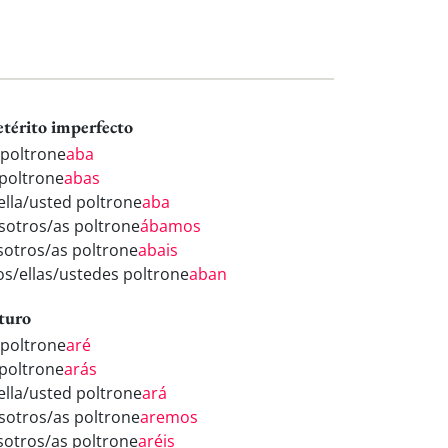
etérito imperfecto
 poltrone
aba
 poltrone
abas
/ella/usted poltrone
aba
sotros/as poltrone
ábamos
sotros/as poltrone
abais
los/ellas/ustedes poltrone
aban
turo
 poltrone
aré
 poltrone
arás
/ella/usted poltrone
ará
sotros/as poltrone
aremos
sotros/as poltrone
aréis