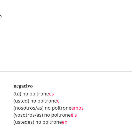
is
negativo
(tú) no poltrone
es
(usted) no poltrone
e
(nosotros/as) no poltrone
emos
(vosotros/as) no poltrone
éis
(ustedes) no poltrone
en