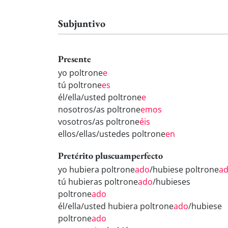
Subjuntivo
Presente
yo poltrone
e
tú poltrone
es
él/ella/usted poltrone
e
nosotros/as poltrone
emos
vosotros/as poltrone
éis
ellos/ellas/ustedes poltrone
en
Pretérito pluscuamperfecto
yo hubiera poltrone
ado
/hubiese poltrone
a
tú hubieras poltrone
ado
/hubieses
poltrone
ado
él/ella/usted hubiera poltrone
ado
/hubiese
poltrone
ado