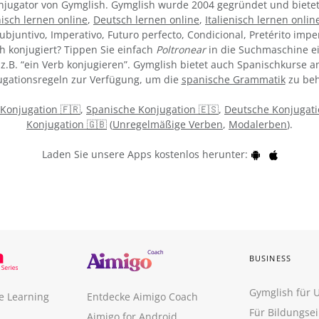
Konjugator von Gymglish. Gymglish wurde 2004 gegründet und bietet
isch lernen online
,
Deutsch lernen online
,
Italienisch lernen onlin
ubjuntivo, Imperativo, Futuro perfecto, Condicional, Pretérito impe
h konjugiert? Tippen Sie einfach
Poltronear
in die Suchmaschine ei
z.B. “ein Verb konjugieren”. Gymglish bietet auch Spanischkurse an
gationsregeln zur Verfügung, um die
spanische Grammatik
zu beh
 Konjugation 🇫🇷
,
Spanische Konjugation 🇪🇸
,
Deutsche Konjugati
Konjugation 🇬🇧
(
Unregelmäßige Verben
,
Modalerben
).
Laden Sie unsere Apps kostenlos herunter:
BUSINESS
Gymglish für
e Learning
Entdecke Aimigo Coach
Für Bildungse
Aimigo for Android