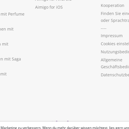
Kooperation
Aimigo for iOS
Finden Sie ei
n mit Perfume
oder Sprachtr
----
nen mit
Impressum
Cookies einste
n mit
Nutzungsbedi
nen mit Saga
Allgemeine
Geschäftsbed
 mit
Datenschutzb
 Marketing zu verbessern. Wenn du mehr darüber wissen möchtest, lies gern un