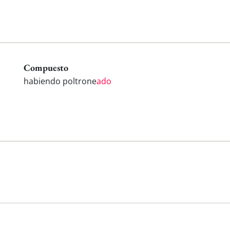
Compuesto
habiendo poltrone
ado