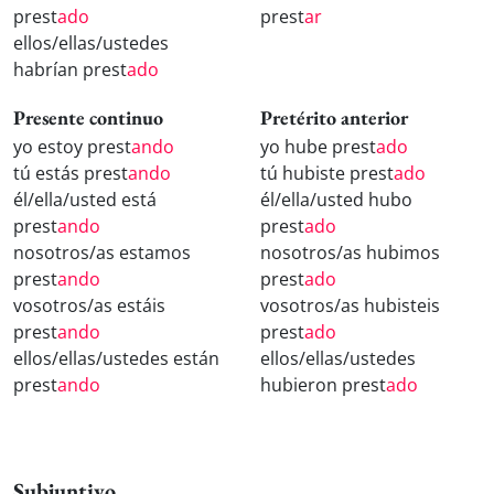
prest
ado
prest
ar
ellos/ellas/ustedes
habrían prest
ado
Presente continuo
Pretérito anterior
yo estoy prest
ando
yo hube prest
ado
tú estás prest
ando
tú hubiste prest
ado
él/ella/usted está
él/ella/usted hubo
prest
ando
prest
ado
nosotros/as estamos
nosotros/as hubimos
prest
ando
prest
ado
vosotros/as estáis
vosotros/as hubisteis
prest
ando
prest
ado
ellos/ellas/ustedes están
ellos/ellas/ustedes
prest
ando
hubieron prest
ado
Subjuntivo