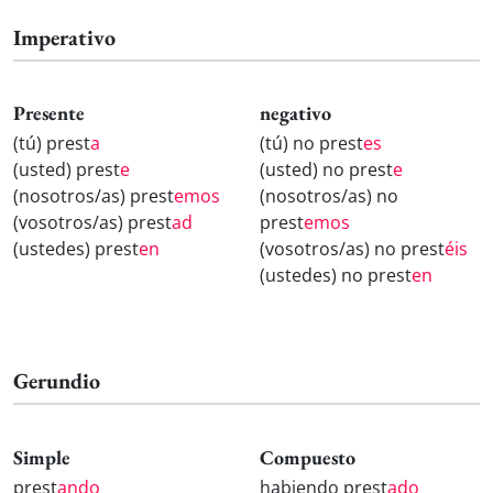
Imperativo
Presente
negativo
(tú) prest
a
(tú) no prest
es
(usted) prest
e
(usted) no prest
e
(nosotros/as) prest
emos
(nosotros/as) no
(vosotros/as) prest
ad
prest
emos
(ustedes) prest
en
(vosotros/as) no prest
éis
(ustedes) no prest
en
Gerundio
Simple
Compuesto
prest
ando
habiendo prest
ado