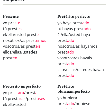
Presente
Pretérito perfecto
yo prest
e
yo haya prest
ado
tú prest
es
tú hayas prest
ado
él/ella/usted prest
e
él/ella/usted haya
nosotros/as prest
emos
prest
ado
vosotros/as prest
éis
nosotros/as hayamos
ellos/ellas/ustedes
prest
ado
prest
en
vosotros/as hayáis
prest
ado
ellos/ellas/ustedes hayan
prest
ado
Pretérito imperfecto
Pretérito
pluscuamperfecto
yo prest
ara
/prest
ase
yo hubiera
tú prest
aras
/prest
ases
prest
ado
/hubiese
él/ella/usted