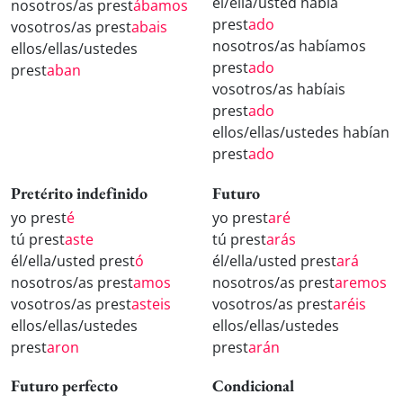
él/ella/usted había
nosotros/as prest
ábamos
prest
ado
vosotros/as prest
abais
nosotros/as habíamos
ellos/ellas/ustedes
prest
ado
prest
aban
vosotros/as habíais
prest
ado
ellos/ellas/ustedes habían
prest
ado
Pretérito indefinido
Futuro
yo prest
é
yo prest
aré
tú prest
aste
tú prest
arás
él/ella/usted prest
ó
él/ella/usted prest
ará
nosotros/as prest
amos
nosotros/as prest
aremos
vosotros/as prest
asteis
vosotros/as prest
aréis
ellos/ellas/ustedes
ellos/ellas/ustedes
prest
aron
prest
arán
Futuro perfecto
Condicional