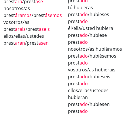
prest
ado
prest
ara
/prest
ase
tú hubieras
nosotros/as
prest
ado
/hubieses
prest
áramos
/prest
ásemos
prest
ado
vosotros/as
él/ella/usted hubiera
prest
arais
/prest
aseis
prest
ado
/hubiese
ellos/ellas/ustedes
prest
ado
prest
aran
/prest
asen
nosotros/as hubiéramos
prest
ado
/hubiésemos
prest
ado
vosotros/as hubierais
prest
ado
/hubieseis
prest
ado
ellos/ellas/ustedes
hubieran
prest
ado
/hubiesen
prest
ado