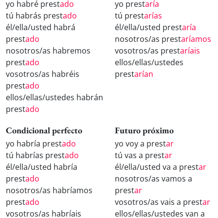
yo habré prest
ado
yo prest
aría
tú habrás prest
ado
tú prest
arías
él/ella/usted habrá
él/ella/usted prest
aría
prest
ado
nosotros/as prest
aríamos
nosotros/as habremos
vosotros/as prest
aríais
prest
ado
ellos/ellas/ustedes
vosotros/as habréis
prest
arían
prest
ado
ellos/ellas/ustedes habrán
prest
ado
Condicional perfecto
Futuro próximo
yo habría prest
ado
yo voy a prest
ar
tú habrías prest
ado
tú vas a prest
ar
él/ella/usted habría
él/ella/usted va a prest
ar
prest
ado
nosotros/as vamos a
nosotros/as habríamos
prest
ar
prest
ado
vosotros/as vais a prest
ar
vosotros/as habríais
ellos/ellas/ustedes van a