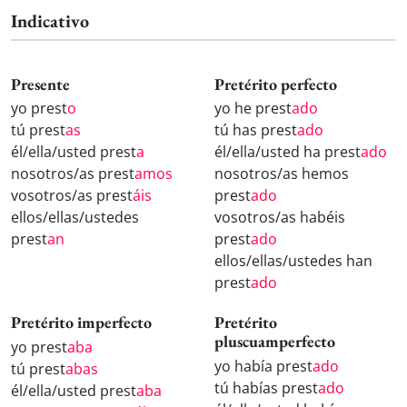
Indicativo
Presente
Pretérito perfecto
yo prest
o
yo he prest
ado
tú prest
as
tú has prest
ado
él/ella/usted prest
a
él/ella/usted ha prest
ado
nosotros/as prest
amos
nosotros/as hemos
vosotros/as prest
áis
prest
ado
ellos/ellas/ustedes
vosotros/as habéis
prest
an
prest
ado
ellos/ellas/ustedes han
prest
ado
Pretérito imperfecto
Pretérito
pluscuamperfecto
yo prest
aba
yo había prest
ado
tú prest
abas
tú habías prest
ado
él/ella/usted prest
aba