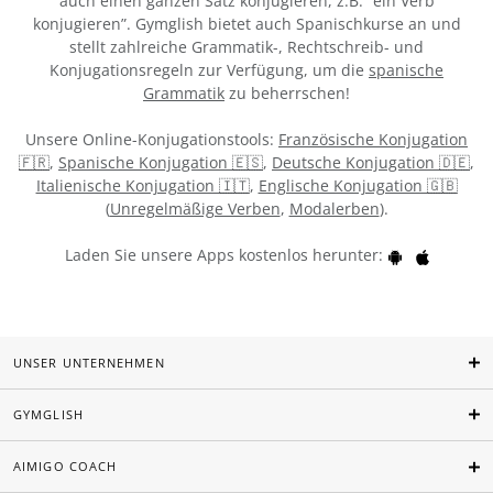
auch einen ganzen Satz konjugieren, z.B. “ein Verb
konjugieren”. Gymglish bietet auch Spanischkurse an und
stellt zahlreiche Grammatik-, Rechtschreib- und
Konjugationsregeln zur Verfügung, um die
spanische
Grammatik
zu beherrschen!
Unsere Online-Konjugationstools:
Französische Konjugation
🇫🇷
,
Spanische Konjugation 🇪🇸
,
Deutsche Konjugation 🇩🇪
,
Italienische Konjugation 🇮🇹
,
Englische Konjugation 🇬🇧
(
Unregelmäßige Verben
,
Modalerben
).
Laden Sie unsere Apps kostenlos herunter:
UNSER UNTERNEHMEN
GYMGLISH
AIMIGO COACH