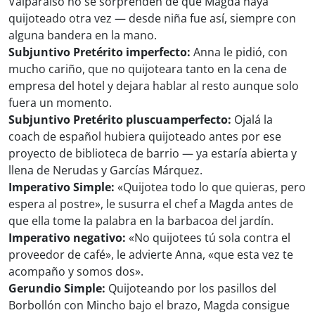
Valparaíso no se sorprenden de que Magda haya
quijoteado otra vez — desde niña fue así, siempre con
alguna bandera en la mano.
Subjuntivo Pretérito imperfecto:
Anna le pidió, con
mucho cariño, que no quijoteara tanto en la cena de
empresa del hotel y dejara hablar al resto aunque solo
fuera un momento.
Subjuntivo Pretérito pluscuamperfecto:
Ojalá la
coach de español hubiera quijoteado antes por ese
proyecto de biblioteca de barrio — ya estaría abierta y
llena de Nerudas y Garcías Márquez.
Imperativo Simple:
«Quijotea todo lo que quieras, pero
espera al postre», le susurra el chef a Magda antes de
que ella tome la palabra en la barbacoa del jardín.
Imperativo negativo:
«No quijotees tú sola contra el
proveedor de café», le advierte Anna, «que esta vez te
acompaño y somos dos».
Gerundio Simple:
Quijoteando por los pasillos del
Borbollón con Mincho bajo el brazo, Magda consigue