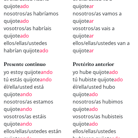
quijote
ado
quijote
ar
nosotros/as habríamos
nosotros/as vamos a
quijote
ado
quijote
ar
vosotros/as habríais
vosotros/as vais a
quijote
ado
quijote
ar
ellos/ellas/ustedes
ellos/ellas/ustedes van a
habrían quijote
ado
quijote
ar
Presente continuo
Pretérito anterior
yo estoy quijote
ando
yo hube quijote
ado
tú estás quijote
ando
tú hubiste quijote
ado
él/ella/usted está
él/ella/usted hubo
quijote
ando
quijote
ado
nosotros/as estamos
nosotros/as hubimos
quijote
ando
quijote
ado
vosotros/as estáis
vosotros/as hubisteis
quijote
ando
quijote
ado
ellos/ellas/ustedes están
ellos/ellas/ustedes