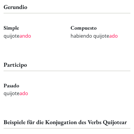
Gerundio
Simple
Compuesto
quijote
ando
habiendo quijote
ado
Participo
Pasado
quijote
ado
Beispiele für die Konjugation des Verbs Quijotear