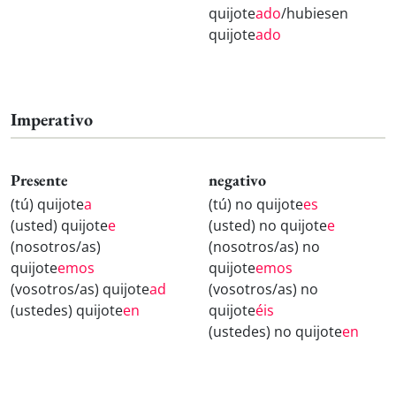
quijote
ado
/hubiesen
quijote
ado
Imperativo
Presente
negativo
(tú) quijote
a
(tú) no quijote
es
(usted) quijote
e
(usted) no quijote
e
(nosotros/as)
(nosotros/as) no
quijote
emos
quijote
emos
(vosotros/as) quijote
ad
(vosotros/as) no
(ustedes) quijote
en
quijote
éis
(ustedes) no quijote
en