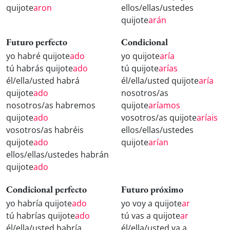
quijote
aron
ellos/ellas/ustedes
quijote
arán
Futuro perfecto
Condicional
yo habré quijote
ado
yo quijote
aría
tú habrás quijote
ado
tú quijote
arías
él/ella/usted habrá
él/ella/usted quijote
aría
quijote
ado
nosotros/as
nosotros/as habremos
quijote
aríamos
quijote
ado
vosotros/as quijote
aríais
vosotros/as habréis
ellos/ellas/ustedes
quijote
ado
quijote
arían
ellos/ellas/ustedes habrán
quijote
ado
Condicional perfecto
Futuro próximo
yo habría quijote
ado
yo voy a quijote
ar
tú habrías quijote
ado
tú vas a quijote
ar
él/ella/usted habría
él/ella/usted va a