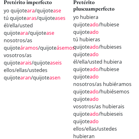
Pretérito imperfecto
Pretérito
pluscuamperfecto
yo quijote
ara
/quijote
ase
yo hubiera
tú quijote
aras
/quijote
ases
quijote
ado
/hubiese
él/ella/usted
quijote
ado
quijote
ara
/quijote
ase
tú hubieras
nosotros/as
quijote
ado
/hubieses
quijote
áramos
/quijote
ásemos
quijote
ado
vosotros/as
él/ella/usted hubiera
quijote
arais
/quijote
aseis
quijote
ado
/hubiese
ellos/ellas/ustedes
quijote
ado
quijote
aran
/quijote
asen
nosotros/as hubiéramos
quijote
ado
/hubiésemos
quijote
ado
vosotros/as hubierais
quijote
ado
/hubieseis
quijote
ado
ellos/ellas/ustedes
hubieran