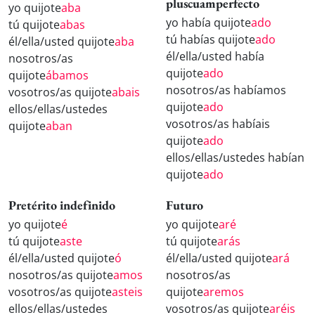
pluscuamperfecto
yo quijote
aba
yo había quijote
ado
tú quijote
abas
tú habías quijote
ado
él/ella/usted quijote
aba
él/ella/usted había
nosotros/as
quijote
ado
quijote
ábamos
nosotros/as habíamos
vosotros/as quijote
abais
quijote
ado
ellos/ellas/ustedes
vosotros/as habíais
quijote
aban
quijote
ado
ellos/ellas/ustedes habían
quijote
ado
Pretérito indefinido
Futuro
yo quijote
é
yo quijote
aré
tú quijote
aste
tú quijote
arás
él/ella/usted quijote
ó
él/ella/usted quijote
ará
nosotros/as quijote
amos
nosotros/as
vosotros/as quijote
asteis
quijote
aremos
ellos/ellas/ustedes
vosotros/as quijote
aréis