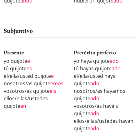
quijote
ando
hubieron quijote
ado
Subjuntivo
Presente
Pretérito perfecto
yo quijote
e
yo haya quijote
ado
tú quijote
es
tú hayas quijote
ado
él/ella/usted quijote
e
él/ella/usted haya
nosotros/as quijote
emos
quijote
ado
vosotros/as quijote
éis
nosotros/as hayamos
ellos/ellas/ustedes
quijote
ado
quijote
en
vosotros/as hayáis
quijote
ado
ellos/ellas/ustedes hayan
quijote
ado