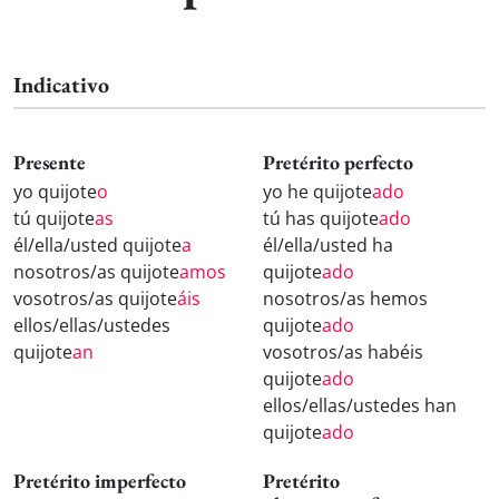
Indicativo
Presente
Pretérito perfecto
yo quijote
o
yo he quijote
ado
tú quijote
as
tú has quijote
ado
él/ella/usted quijote
a
él/ella/usted ha
nosotros/as quijote
amos
quijote
ado
vosotros/as quijote
áis
nosotros/as hemos
ellos/ellas/ustedes
quijote
ado
quijote
an
vosotros/as habéis
quijote
ado
ellos/ellas/ustedes han
quijote
ado
Pretérito imperfecto
Pretérito