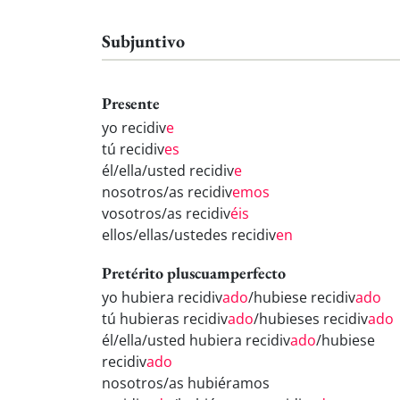
Subjuntivo
Presente
yo recidiv
e
tú recidiv
es
él/ella/usted recidiv
e
nosotros/as recidiv
emos
vosotros/as recidiv
éis
ellos/ellas/ustedes recidiv
en
Pretérito pluscuamperfecto
yo hubiera recidiv
ado
/hubiese recidiv
ado
tú hubieras recidiv
ado
/hubieses recidiv
ado
él/ella/usted hubiera recidiv
ado
/hubiese
recidiv
ado
nosotros/as hubiéramos