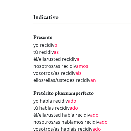
Indicativo
Presente
yo recidiv
o
tú recidiv
as
él/ella/usted recidiv
a
nosotros/as recidiv
amos
vosotros/as recidiv
áis
ellos/ellas/ustedes recidiv
an
Pretérito pluscuamperfecto
yo había recidiv
ado
tú habías recidiv
ado
él/ella/usted había recidiv
ado
nosotros/as habíamos recidiv
ado
vosotros/as habíais recidiv
ado