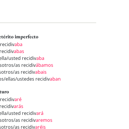
etérito imperfecto
recidiv
aba
recidiv
abas
ella/usted recidiv
aba
sotros/as recidiv
ábamos
sotros/as recidiv
abais
os/ellas/ustedes recidiv
aban
turo
recidiv
aré
recidiv
arás
ella/usted recidiv
ará
sotros/as recidiv
aremos
sotros/as recidiv
aréis