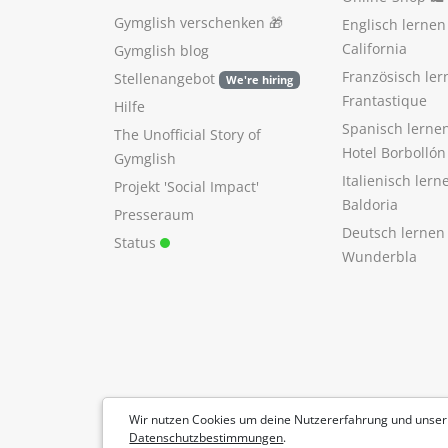
Gymglish verschenken
🎁
Englisch lerne
California
Gymglish blog
Französisch ler
Stellenangebot
We're hiring
Frantastique
Hilfe
Spanisch lerne
The Unofficial Story of
Hotel Borbollón
Gymglish
Italienisch ler
Projekt 'Social Impact'
Baldoria
Presseraum
Deutsch lernen
Status
Wunderbla
Wir nutzen Cookies um deine Nutzererfahrung und unser
Datenschutzbestimmungen
.