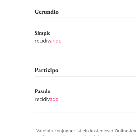
Gerundio
Simple
recidiv
ando
Participo
Pasado
recidiv
ado
Vatefaireconjuguer ist ein kostenloser Online-