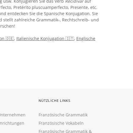
ne
usw. Konjugieren Sie das Verb
Recidivar
auf
rfecto, Pretérito pluscuamperfecto, Presente, etc.
nd entdecken Sie die Spanische Konjugation. Sie
d stellt zahlreiche Grammatik-, Rechtschreib- und
rschen!
on 🇩🇪
,
Italienische Konjugation 🇮🇹
,
Englische
NÜTZLICHE LINKS
 Unternehmen
Französische Grammatik
inrichtungen
Französische Vokabeln
Französische Grammatik &