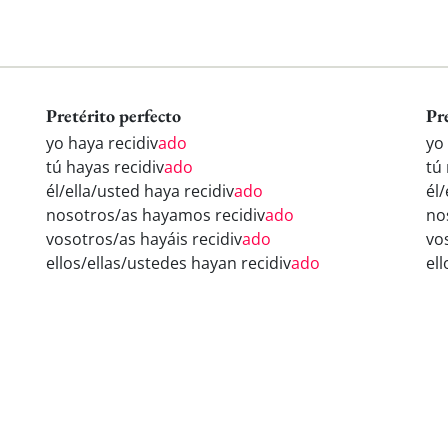
Pretérito perfecto
Pr
yo haya recidiv
ado
yo 
tú hayas recidiv
ado
tú 
él/ella/usted haya recidiv
ado
él/
nosotros/as hayamos recidiv
ado
no
vosotros/as hayáis recidiv
ado
vo
ellos/ellas/ustedes hayan recidiv
ado
ell