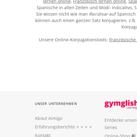
lernen online
,
Französisch lernen online
,
Spa
Spanische in allen Zeiten und Modi: Indicativo, S
Sie wissen nicht wie man
Recidivar
auf Spanisch 
können auch einen ganzen Satz konjugieren, z.B. 
Konjuga
Unsere Online-Konjugationstools:
Französische
UNSER UNTERNEHMEN
About Aimigo
Entdecke unser
Erfahrungsberichte
⭐️ ⭐️ ⭐️ ⭐️
Series
Kontakt
Online-Shop 🛍