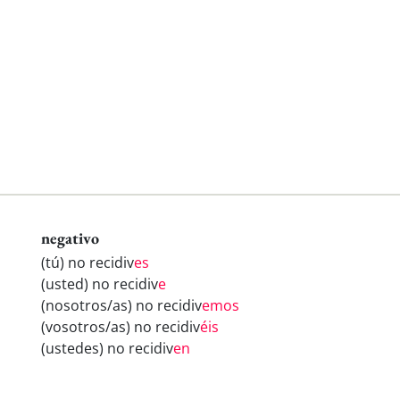
negativo
(tú) no recidiv
es
(usted) no recidiv
e
(nosotros/as) no recidiv
emos
(vosotros/as) no recidiv
éis
(ustedes) no recidiv
en