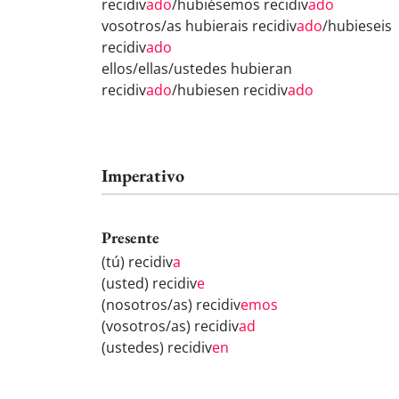
recidiv
ado
/hubiésemos recidiv
ado
vosotros/as hubierais recidiv
ado
/hubieseis
recidiv
ado
ellos/ellas/ustedes hubieran
recidiv
ado
/hubiesen recidiv
ado
Imperativo
Presente
(tú) recidiv
a
(usted) recidiv
e
(nosotros/as) recidiv
emos
(vosotros/as) recidiv
ad
(ustedes) recidiv
en