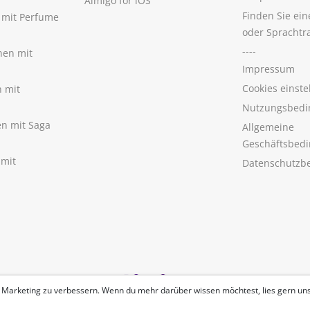
Aimigo for iOS
Finden Sie ei
n mit Perfume
oder Sprachtr
----
nen mit
Impressum
Cookies einste
n mit
Nutzungsbedi
nen mit Saga
Allgemeine
Geschäftsbed
 mit
Datenschutzb
 Marketing zu verbessern. Wenn du mehr darüber wissen möchtest, lies gern un