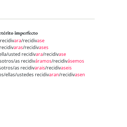
etérito imperfecto
recidiv
ara
/recidiv
ase
recidiv
aras
/recidiv
ases
ella/usted recidiv
ara
/recidiv
ase
sotros/as recidiv
áramos
/recidiv
ásemos
sotros/as recidiv
arais
/recidiv
aseis
os/ellas/ustedes recidiv
aran
/recidiv
asen