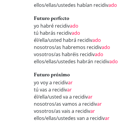
ellos/ellas/ustedes habían recidiv
ado
Futuro perfecto
yo habré recidiv
ado
tú habrás recidiv
ado
él/ella/usted habrá recidiv
ado
nosotros/as habremos recidiv
ado
vosotros/as habréis recidiv
ado
ellos/ellas/ustedes habrán recidiv
ado
Futuro próximo
yo voy a recidiv
ar
tú vas a recidiv
ar
él/ella/usted va a recidiv
ar
nosotros/as vamos a recidiv
ar
vosotros/as vais a recidiv
ar
ellos/ellas/ustedes van a recidiv
ar