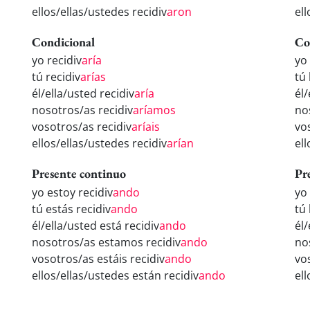
ellos/ellas/ustedes recidiv
aron
ell
Condicional
Co
yo recidiv
aría
yo
tú recidiv
arías
tú 
él/ella/usted recidiv
aría
él/
nosotros/as recidiv
aríamos
no
vosotros/as recidiv
aríais
vo
ellos/ellas/ustedes recidiv
arían
el
Presente continuo
Pr
yo estoy recidiv
ando
yo
tú estás recidiv
ando
tú 
él/ella/usted está recidiv
ando
él
nosotros/as estamos recidiv
ando
no
vosotros/as estáis recidiv
ando
vo
ellos/ellas/ustedes están recidiv
ando
el