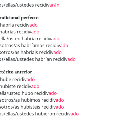
os/ellas/ustedes recidiv
arán
ndicional perfecto
 habría recidiv
ado
habrías recidiv
ado
ella/usted habría recidiv
ado
sotros/as habríamos recidiv
ado
sotros/as habríais recidiv
ado
los/ellas/ustedes habrían recidiv
ado
etérito anterior
 hube recidiv
ado
hubiste recidiv
ado
/ella/usted hubo recidiv
ado
sotros/as hubimos recidiv
ado
sotros/as hubisteis recidiv
ado
los/ellas/ustedes hubieron recidiv
ado