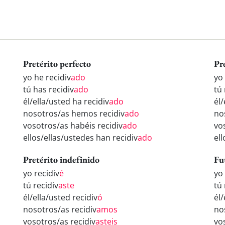
Pretérito perfecto
Pr
yo he recidiv
ado
yo 
tú has recidiv
ado
tú 
él/ella/usted ha recidiv
ado
él/
nosotros/as hemos recidiv
ado
no
vosotros/as habéis recidiv
ado
vo
ellos/ellas/ustedes han recidiv
ado
ell
Pretérito indefinido
Fu
yo recidiv
é
yo 
tú recidiv
aste
tú 
él/ella/usted recidiv
ó
él/
nosotros/as recidiv
amos
no
vosotros/as recidiv
asteis
vo