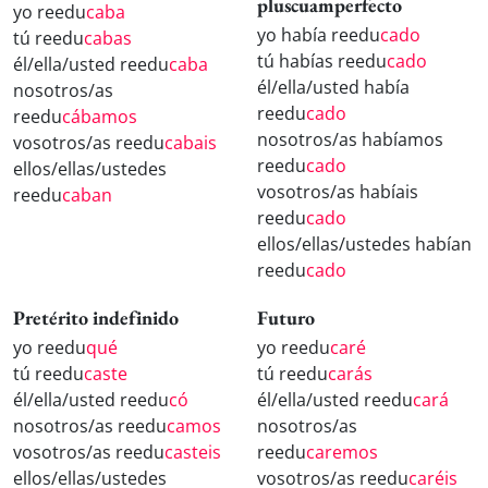
pluscuamperfecto
yo reedu
caba
yo había reedu
cado
tú reedu
cabas
tú habías reedu
cado
él/ella/usted reedu
caba
él/ella/usted había
nosotros/as
reedu
cado
reedu
cábamos
nosotros/as habíamos
vosotros/as reedu
cabais
reedu
cado
ellos/ellas/ustedes
vosotros/as habíais
reedu
caban
reedu
cado
ellos/ellas/ustedes habían
reedu
cado
Pretérito indefinido
Futuro
yo reedu
qué
yo reedu
caré
tú reedu
caste
tú reedu
carás
él/ella/usted reedu
có
él/ella/usted reedu
cará
nosotros/as reedu
camos
nosotros/as
vosotros/as reedu
casteis
reedu
caremos
ellos/ellas/ustedes
vosotros/as reedu
caréis