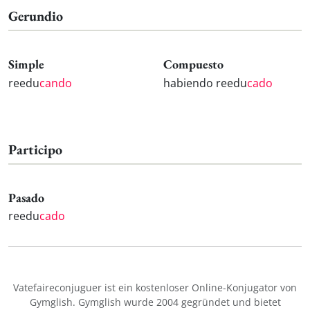
Gerundio
Simple
Compuesto
reedu
cando
habiendo reedu
cado
Participo
Pasado
reedu
cado
Vatefaireconjuguer ist ein kostenloser Online-Konjugator von
Gymglish. Gymglish wurde 2004 gegründet und bietet