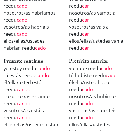
reedu
cado
reedu
car
nosotros/as habríamos
nosotros/as vamos a
reedu
cado
reedu
car
vosotros/as habríais
vosotros/as vais a
reedu
cado
reedu
car
ellos/ellas/ustedes
ellos/ellas/ustedes van a
habrían reedu
cado
reedu
car
Presente continuo
Pretérito anterior
yo estoy reedu
cando
yo hube reedu
cado
tú estás reedu
cando
tú hubiste reedu
cado
él/ella/usted está
él/ella/usted hubo
reedu
cando
reedu
cado
nosotros/as estamos
nosotros/as hubimos
reedu
cando
reedu
cado
vosotros/as estáis
vosotros/as hubisteis
reedu
cando
reedu
cado
ellos/ellas/ustedes están
ellos/ellas/ustedes