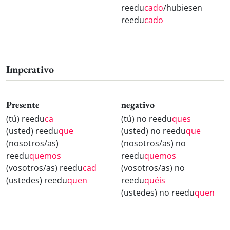
reedu
cado
/hubiesen
reedu
cado
Imperativo
Presente
negativo
(tú) reedu
ca
(tú) no reedu
ques
(usted) reedu
que
(usted) no reedu
que
(nosotros/as)
(nosotros/as) no
reedu
quemos
reedu
quemos
(vosotros/as) reedu
cad
(vosotros/as) no
(ustedes) reedu
quen
reedu
quéis
(ustedes) no reedu
quen