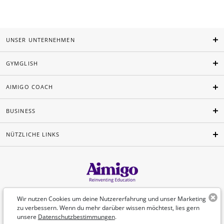
UNSER UNTERNEHMEN
GYMGLISH
AIMIGO COACH
BUSINESS
NÜTZLICHE LINKS
Deutsch
Wir nutzen Cookies um deine Nutzererfahrung und unser Marketing
zu verbessern. Wenn du mehr darüber wissen möchtest, lies gern
unsere
Datenschutzbestimmungen
.
©Aimigo 2026