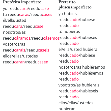
Pretérito imperfecto
Pretérito
pluscuamperfecto
yo reedu
cara
/reedu
case
yo hubiera
tú reedu
caras
/reedu
cases
reedu
cado
/hubiese
él/ella/usted
reedu
cado
reedu
cara
/reedu
case
tú hubieras
nosotros/as
reedu
cado
/hubieses
reedu
cáramos
/reedu
cásemos
reedu
cado
vosotros/as
él/ella/usted hubiera
reedu
carais
/reedu
caseis
reedu
cado
/hubiese
ellos/ellas/ustedes
reedu
cado
reedu
caran
/reedu
casen
nosotros/as hubiéramos
reedu
cado
/hubiésemos
reedu
cado
vosotros/as hubierais
reedu
cado
/hubieseis
reedu
cado
ellos/ellas/ustedes
hubieran