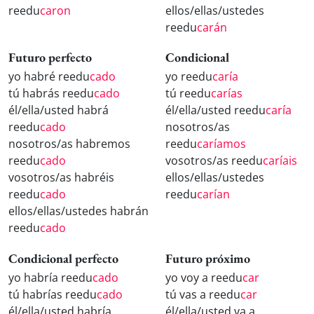
reedu
caron
ellos/ellas/ustedes
reedu
carán
Futuro perfecto
Condicional
yo habré reedu
cado
yo reedu
caría
tú habrás reedu
cado
tú reedu
carías
él/ella/usted habrá
él/ella/usted reedu
caría
reedu
cado
nosotros/as
nosotros/as habremos
reedu
caríamos
reedu
cado
vosotros/as reedu
caríais
vosotros/as habréis
ellos/ellas/ustedes
reedu
cado
reedu
carían
ellos/ellas/ustedes habrán
reedu
cado
Condicional perfecto
Futuro próximo
yo habría reedu
cado
yo voy a reedu
car
tú habrías reedu
cado
tú vas a reedu
car
él/ella/usted habría
él/ella/usted va a