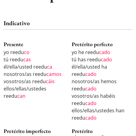
Indicativo
Presente
Pretérito perfecto
yo reedu
co
yo he reedu
cado
tú reedu
cas
tú has reedu
cado
él/ella/usted reedu
ca
él/ella/usted ha
nosotros/as reedu
camos
reedu
cado
vosotros/as reedu
cáis
nosotros/as hemos
ellos/ellas/ustedes
reedu
cado
reedu
can
vosotros/as habéis
reedu
cado
ellos/ellas/ustedes han
reedu
cado
Pretérito imperfecto
Pretérito