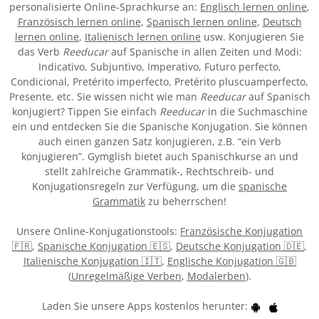
personalisierte Online-Sprachkurse an:
Englisch lernen online
,
Französisch lernen online
,
Spanisch lernen online
,
Deutsch
lernen online
,
Italienisch lernen online
usw. Konjugieren Sie
das Verb
Reeducar
auf Spanische in allen Zeiten und Modi:
Indicativo, Subjuntivo, Imperativo, Futuro perfecto,
Condicional, Pretérito imperfecto, Pretérito pluscuamperfecto,
Presente, etc. Sie wissen nicht wie man
Reeducar
auf Spanisch
konjugiert? Tippen Sie einfach
Reeducar
in die Suchmaschine
ein und entdecken Sie die Spanische Konjugation. Sie können
auch einen ganzen Satz konjugieren, z.B. “ein Verb
konjugieren”. Gymglish bietet auch Spanischkurse an und
stellt zahlreiche Grammatik-, Rechtschreib- und
Konjugationsregeln zur Verfügung, um die
spanische
Grammatik
zu beherrschen!
Unsere Online-Konjugationstools:
Französische Konjugation
🇫🇷
,
Spanische Konjugation 🇪🇸
,
Deutsche Konjugation 🇩🇪
,
Italienische Konjugation 🇮🇹
,
Englische Konjugation 🇬🇧
(
Unregelmäßige Verben
,
Modalerben
).
Laden Sie unsere Apps kostenlos herunter: