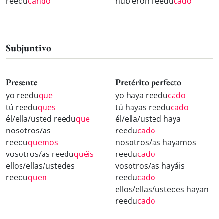
reedu
cando
hubieron reedu
cado
Subjuntivo
Presente
Pretérito perfecto
yo reedu
que
yo haya reedu
cado
tú reedu
ques
tú hayas reedu
cado
él/ella/usted reedu
que
él/ella/usted haya
nosotros/as
reedu
cado
reedu
quemos
nosotros/as hayamos
vosotros/as reedu
quéis
reedu
cado
ellos/ellas/ustedes
vosotros/as hayáis
reedu
quen
reedu
cado
ellos/ellas/ustedes hayan
reedu
cado