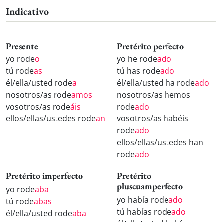
Indicativo
Presente
Pretérito perfecto
yo rode
o
yo he rode
ado
tú rode
as
tú has rode
ado
él/ella/usted rode
a
él/ella/usted ha rode
ado
nosotros/as rode
amos
nosotros/as hemos
vosotros/as rode
áis
rode
ado
ellos/ellas/ustedes rode
an
vosotros/as habéis
rode
ado
ellos/ellas/ustedes han
rode
ado
Pretérito imperfecto
Pretérito
pluscuamperfecto
yo rode
aba
yo había rode
ado
tú rode
abas
tú habías rode
ado
él/ella/usted rode
aba