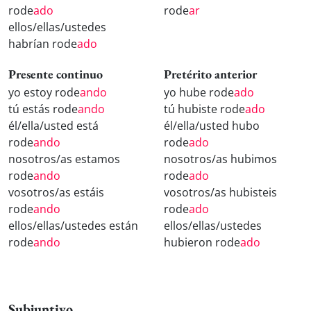
rode
ado
rode
ar
ellos/ellas/ustedes
habrían rode
ado
Presente continuo
Pretérito anterior
yo estoy rode
ando
yo hube rode
ado
tú estás rode
ando
tú hubiste rode
ado
él/ella/usted está
él/ella/usted hubo
rode
ando
rode
ado
nosotros/as estamos
nosotros/as hubimos
rode
ando
rode
ado
vosotros/as estáis
vosotros/as hubisteis
rode
ando
rode
ado
ellos/ellas/ustedes están
ellos/ellas/ustedes
rode
ando
hubieron rode
ado
Subjuntivo