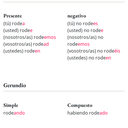
Presente
negativo
(tú) rode
a
(tú) no rode
es
(usted) rode
e
(usted) no rode
e
(nosotros/as) rode
emos
(nosotros/as) no
(vosotros/as) rode
ad
rode
emos
(ustedes) rode
en
(vosotros/as) no rode
éis
(ustedes) no rode
en
Gerundio
Simple
Compuesto
rode
ando
habiendo rode
ado