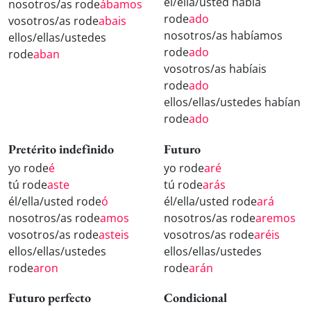
él/ella/usted había
nosotros/as rode
ábamos
rode
ado
vosotros/as rode
abais
nosotros/as habíamos
ellos/ellas/ustedes
rode
ado
rode
aban
vosotros/as habíais
rode
ado
ellos/ellas/ustedes habían
rode
ado
Pretérito indefinido
Futuro
yo rode
é
yo rode
aré
tú rode
aste
tú rode
arás
él/ella/usted rode
ó
él/ella/usted rode
ará
nosotros/as rode
amos
nosotros/as rode
aremos
vosotros/as rode
asteis
vosotros/as rode
aréis
ellos/ellas/ustedes
ellos/ellas/ustedes
rode
aron
rode
arán
Futuro perfecto
Condicional