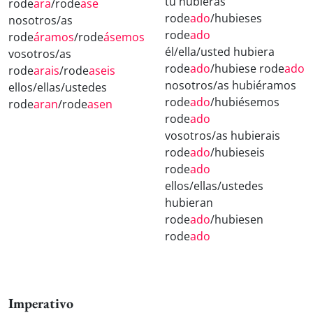
tú hubieras
rode
ara
/rode
ase
rode
ado
/hubieses
nosotros/as
rode
ado
rode
áramos
/rode
ásemos
él/ella/usted hubiera
vosotros/as
rode
ado
/hubiese rode
ado
rode
arais
/rode
aseis
nosotros/as hubiéramos
ellos/ellas/ustedes
rode
ado
/hubiésemos
rode
aran
/rode
asen
rode
ado
vosotros/as hubierais
rode
ado
/hubieseis
rode
ado
ellos/ellas/ustedes
hubieran
rode
ado
/hubiesen
rode
ado
Imperativo