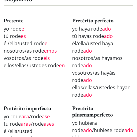
Presente
Pretérito perfecto
yo rode
e
yo haya rode
ado
tú rode
es
tú hayas rode
ado
él/ella/usted rode
e
él/ella/usted haya
nosotros/as rode
emos
rode
ado
vosotros/as rode
éis
nosotros/as hayamos
ellos/ellas/ustedes rode
en
rode
ado
vosotros/as hayáis
rode
ado
ellos/ellas/ustedes hayan
rode
ado
Pretérito imperfecto
Pretérito
pluscuamperfecto
yo rode
ara
/rode
ase
yo hubiera
tú rode
aras
/rode
ases
rode
ado
/hubiese rode
ado
él/ella/usted