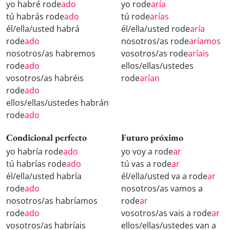
yo habré rode
ado
yo rode
aría
tú habrás rode
ado
tú rode
arías
él/ella/usted habrá
él/ella/usted rode
aría
rode
ado
nosotros/as rode
aríamos
nosotros/as habremos
vosotros/as rode
aríais
rode
ado
ellos/ellas/ustedes
vosotros/as habréis
rode
arían
rode
ado
ellos/ellas/ustedes habrán
rode
ado
Condicional perfecto
Futuro próximo
yo habría rode
ado
yo voy a rode
ar
tú habrías rode
ado
tú vas a rode
ar
él/ella/usted habría
él/ella/usted va a rode
ar
rode
ado
nosotros/as vamos a
nosotros/as habríamos
rode
ar
rode
ado
vosotros/as vais a rode
ar
vosotros/as habríais
ellos/ellas/ustedes van a