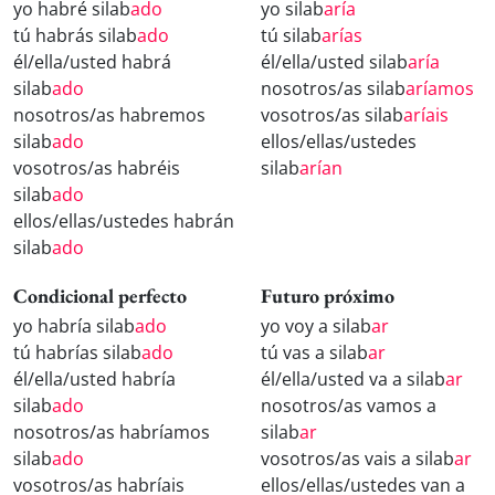
yo habré silab
ado
yo silab
aría
tú habrás silab
ado
tú silab
arías
él/ella/usted habrá
él/ella/usted silab
aría
silab
ado
nosotros/as silab
aríamos
nosotros/as habremos
vosotros/as silab
aríais
silab
ado
ellos/ellas/ustedes
vosotros/as habréis
silab
arían
silab
ado
ellos/ellas/ustedes habrán
silab
ado
Condicional perfecto
Futuro próximo
yo habría silab
ado
yo voy a silab
ar
tú habrías silab
ado
tú vas a silab
ar
él/ella/usted habría
él/ella/usted va a silab
ar
silab
ado
nosotros/as vamos a
nosotros/as habríamos
silab
ar
silab
ado
vosotros/as vais a silab
ar
vosotros/as habríais
ellos/ellas/ustedes van a