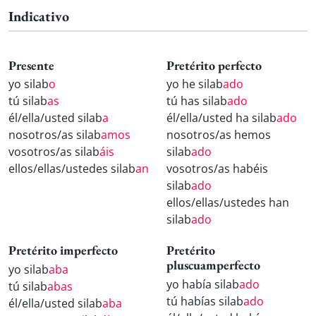
Indicativo
Presente
Pretérito perfecto
yo silab
o
yo he silab
ado
tú silab
as
tú has silab
ado
él/ella/usted silab
a
él/ella/usted ha silab
ado
nosotros/as silab
amos
nosotros/as hemos
vosotros/as silab
áis
silab
ado
ellos/ellas/ustedes silab
an
vosotros/as habéis
silab
ado
ellos/ellas/ustedes han
silab
ado
Pretérito imperfecto
Pretérito
pluscuamperfecto
yo silab
aba
yo había silab
ado
tú silab
abas
tú habías silab
ado
él/ella/usted silab
aba