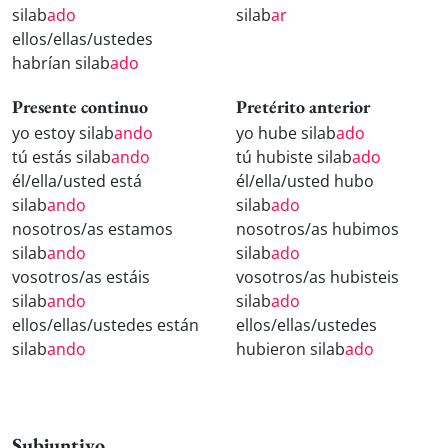
silab
ado
silab
ar
ellos/ellas/ustedes
habrían silab
ado
Presente continuo
Pretérito anterior
yo estoy silab
ando
yo hube silab
ado
tú estás silab
ando
tú hubiste silab
ado
él/ella/usted está
él/ella/usted hubo
silab
ando
silab
ado
nosotros/as estamos
nosotros/as hubimos
silab
ando
silab
ado
vosotros/as estáis
vosotros/as hubisteis
silab
ando
silab
ado
ellos/ellas/ustedes están
ellos/ellas/ustedes
silab
ando
hubieron silab
ado
Subjuntivo