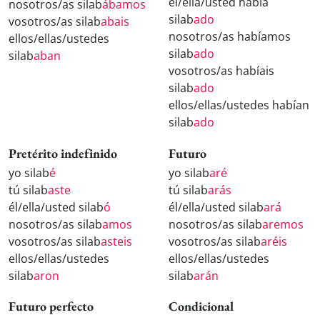
él/ella/usted había
nosotros/as silab
ábamos
silab
ado
vosotros/as silab
abais
nosotros/as habíamos
ellos/ellas/ustedes
silab
ado
silab
aban
vosotros/as habíais
silab
ado
ellos/ellas/ustedes habían
silab
ado
Pretérito indefinido
Futuro
yo silab
é
yo silab
aré
tú silab
aste
tú silab
arás
él/ella/usted silab
ó
él/ella/usted silab
ará
nosotros/as silab
amos
nosotros/as silab
aremos
vosotros/as silab
asteis
vosotros/as silab
aréis
ellos/ellas/ustedes
ellos/ellas/ustedes
silab
aron
silab
arán
Futuro perfecto
Condicional