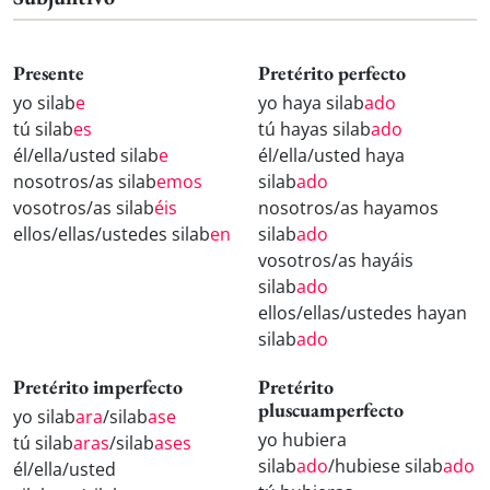
Presente
Pretérito perfecto
yo silab
e
yo haya silab
ado
tú silab
es
tú hayas silab
ado
él/ella/usted silab
e
él/ella/usted haya
nosotros/as silab
emos
silab
ado
vosotros/as silab
éis
nosotros/as hayamos
ellos/ellas/ustedes silab
en
silab
ado
vosotros/as hayáis
silab
ado
ellos/ellas/ustedes hayan
silab
ado
Pretérito imperfecto
Pretérito
pluscuamperfecto
yo silab
ara
/silab
ase
yo hubiera
tú silab
aras
/silab
ases
silab
ado
/hubiese silab
ado
él/ella/usted