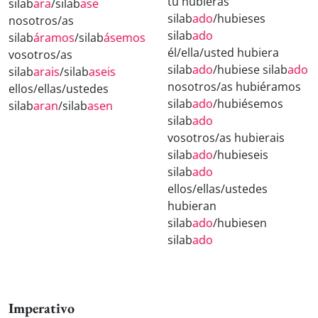
tú hubieras
silab
ara
/silab
ase
silab
ado
/hubieses
nosotros/as
silab
ado
silab
áramos
/silab
ásemos
él/ella/usted hubiera
vosotros/as
silab
ado
/hubiese silab
ado
silab
arais
/silab
aseis
nosotros/as hubiéramos
ellos/ellas/ustedes
silab
ado
/hubiésemos
silab
aran
/silab
asen
silab
ado
vosotros/as hubierais
silab
ado
/hubieseis
silab
ado
ellos/ellas/ustedes
hubieran
silab
ado
/hubiesen
silab
ado
Imperativo