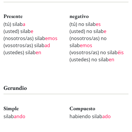
Presente
negativo
(tú) silab
a
(tú) no silab
es
(usted) silab
e
(usted) no silab
e
(nosotros/as) silab
emos
(nosotros/as) no
(vosotros/as) silab
ad
silab
emos
(ustedes) silab
en
(vosotros/as) no silab
éis
(ustedes) no silab
en
Gerundio
Simple
Compuesto
silab
ando
habiendo silab
ado