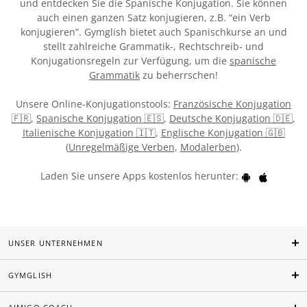
und entdecken Sie die Spanische Konjugation. Sie können
auch einen ganzen Satz konjugieren, z.B. “ein Verb
konjugieren”. Gymglish bietet auch Spanischkurse an und
stellt zahlreiche Grammatik-, Rechtschreib- und
Konjugationsregeln zur Verfügung, um die
spanische
Grammatik
zu beherrschen!
Unsere Online-Konjugationstools:
Französische Konjugation
🇫🇷
,
Spanische Konjugation 🇪🇸
,
Deutsche Konjugation 🇩🇪
,
Italienische Konjugation 🇮🇹
,
Englische Konjugation 🇬🇧
(
Unregelmäßige Verben
,
Modalerben
).
Laden Sie unsere Apps kostenlos herunter:
UNSER UNTERNEHMEN
GYMGLISH