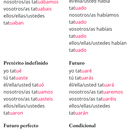
él/ella/usted había
nosotros/as tat
uábamos
tat
uado
vosotros/as tat
uabais
nosotros/as habíamos
ellos/ellas/ustedes
tat
uado
tat
uaban
vosotros/as habíais
tat
uado
ellos/ellas/ustedes habían
tat
uado
Pretérito indefinido
Futuro
yo tat
ué
yo tat
uaré
tú tat
uaste
tú tat
uarás
él/ella/usted tat
uó
él/ella/usted tat
uará
nosotros/as tat
uamos
nosotros/as tat
uaremos
vosotros/as tat
uasteis
vosotros/as tat
uaréis
ellos/ellas/ustedes
ellos/ellas/ustedes
tat
uaron
tat
uarán
Futuro perfecto
Condicional