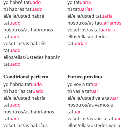
yo habré tat
uado
yo tat
uaría
tú habrás tat
uado
tú tat
uarías
él/ella/usted habrá
él/ella/usted tat
uaría
tat
uado
nosotros/as tat
uaríamos
nosotros/as habremos
vosotros/as tat
uaríais
tat
uado
ellos/ellas/ustedes
vosotros/as habréis
tat
uarían
tat
uado
ellos/ellas/ustedes habrán
tat
uado
Condicional perfecto
Futuro próximo
yo habría tat
uado
yo voy a tat
uar
tú habrías tat
uado
tú vas a tat
uar
él/ella/usted habría
él/ella/usted va a tat
uar
tat
uado
nosotros/as vamos a
nosotros/as habríamos
tat
uar
tat
uado
vosotros/as vais a tat
uar
vosotros/as habríais
ellos/ellas/ustedes van a