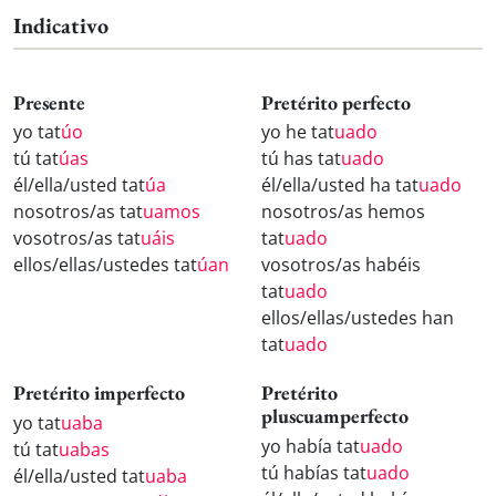
Indicativo
Presente
Pretérito perfecto
yo tat
úo
yo he tat
uado
tú tat
úas
tú has tat
uado
él/ella/usted tat
úa
él/ella/usted ha tat
uado
nosotros/as tat
uamos
nosotros/as hemos
vosotros/as tat
uáis
tat
uado
ellos/ellas/ustedes tat
úan
vosotros/as habéis
tat
uado
ellos/ellas/ustedes han
tat
uado
Pretérito imperfecto
Pretérito
pluscuamperfecto
yo tat
uaba
yo había tat
uado
tú tat
uabas
tú habías tat
uado
él/ella/usted tat
uaba