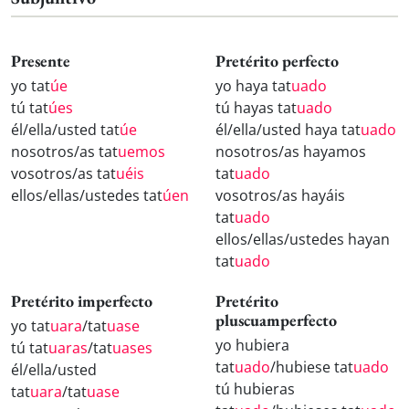
Presente
Pretérito perfecto
yo tat
úe
yo haya tat
uado
tú tat
úes
tú hayas tat
uado
él/ella/usted tat
úe
él/ella/usted haya tat
uado
nosotros/as tat
uemos
nosotros/as hayamos
vosotros/as tat
uéis
tat
uado
ellos/ellas/ustedes tat
úen
vosotros/as hayáis
tat
uado
ellos/ellas/ustedes hayan
tat
uado
Pretérito imperfecto
Pretérito
pluscuamperfecto
yo tat
uara
/tat
uase
yo hubiera
tú tat
uaras
/tat
uases
tat
uado
/hubiese tat
uado
él/ella/usted
tú hubieras
tat
uara
/tat
uase