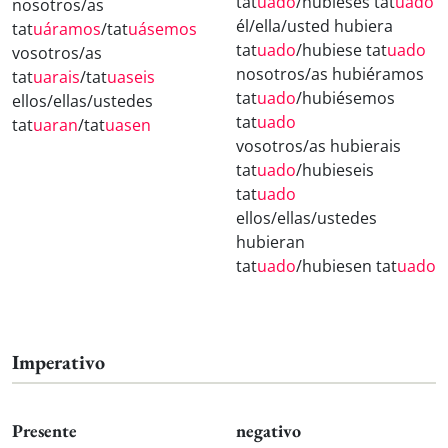
tat
uado
/hubieses tat
uado
nosotros/as
él/ella/usted hubiera
tat
uáramos
/tat
uásemos
tat
uado
/hubiese tat
uado
vosotros/as
nosotros/as hubiéramos
tat
uarais
/tat
uaseis
tat
uado
/hubiésemos
ellos/ellas/ustedes
tat
uado
tat
uaran
/tat
uasen
vosotros/as hubierais
tat
uado
/hubieseis
tat
uado
ellos/ellas/ustedes
hubieran
tat
uado
/hubiesen tat
uado
Imperativo
Presente
negativo