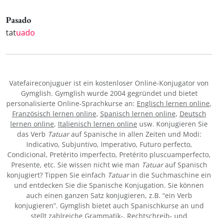
Pasado
tat
uado
Vatefaireconjuguer ist ein kostenloser Online-Konjugator von
Gymglish. Gymglish wurde 2004 gegründet und bietet
personalisierte Online-Sprachkurse an:
Englisch lernen online
,
Französisch lernen online
,
Spanisch lernen online
,
Deutsch
lernen online
,
Italienisch lernen online
usw. Konjugieren Sie
das Verb
Tatuar
auf Spanische in allen Zeiten und Modi:
Indicativo, Subjuntivo, Imperativo, Futuro perfecto,
Condicional, Pretérito imperfecto, Pretérito pluscuamperfecto,
Presente, etc. Sie wissen nicht wie man
Tatuar
auf Spanisch
konjugiert? Tippen Sie einfach
Tatuar
in die Suchmaschine ein
und entdecken Sie die Spanische Konjugation. Sie können
auch einen ganzen Satz konjugieren, z.B. “ein Verb
konjugieren”. Gymglish bietet auch Spanischkurse an und
stellt zahlreiche Grammatik-, Rechtschreib- und