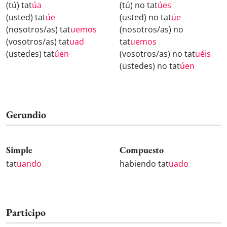
(tú) tat
úa
(tú) no tat
úes
(usted) tat
úe
(usted) no tat
úe
(nosotros/as) tat
uemos
(nosotros/as) no
(vosotros/as) tat
uad
tat
uemos
(ustedes) tat
úen
(vosotros/as) no tat
uéis
(ustedes) no tat
úen
Gerundio
Simple
Compuesto
tat
uando
habiendo tat
uado
Participo