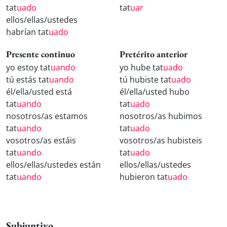
tat
uado
tat
uar
ellos/ellas/ustedes
habrían tat
uado
Presente continuo
Pretérito anterior
yo estoy tat
uando
yo hube tat
uado
tú estás tat
uando
tú hubiste tat
uado
él/ella/usted está
él/ella/usted hubo
tat
uando
tat
uado
nosotros/as estamos
nosotros/as hubimos
tat
uando
tat
uado
vosotros/as estáis
vosotros/as hubisteis
tat
uando
tat
uado
ellos/ellas/ustedes están
ellos/ellas/ustedes
tat
uando
hubieron tat
uado
Subjuntivo