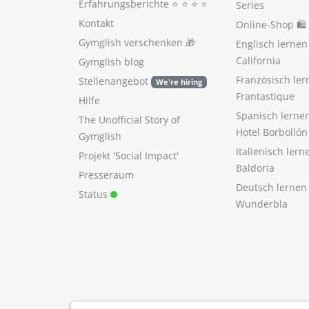
Erfahrungsberichte
⭐️ ⭐️ ⭐️ ⭐️
Series
Kontakt
Online-Shop 🛍
Gymglish verschenken
🎁
Englisch lerne
California
Gymglish blog
Französisch ler
Stellenangebot
We're hiring
Frantastique
Hilfe
Spanisch lerne
The Unofficial Story of
Hotel Borbollón
Gymglish
Italienisch ler
Projekt 'Social Impact'
Baldoria
Presseraum
Deutsch lernen
Status
Wunderbla