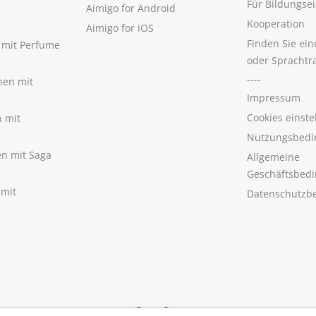
Für Bildungse
Aimigo for Android
Kooperation
Aimigo for iOS
Finden Sie ei
n mit Perfume
oder Sprachtr
----
nen mit
Impressum
Cookies einste
n mit
Nutzungsbedi
nen mit Saga
Allgemeine
Geschäftsbed
 mit
Datenschutzb