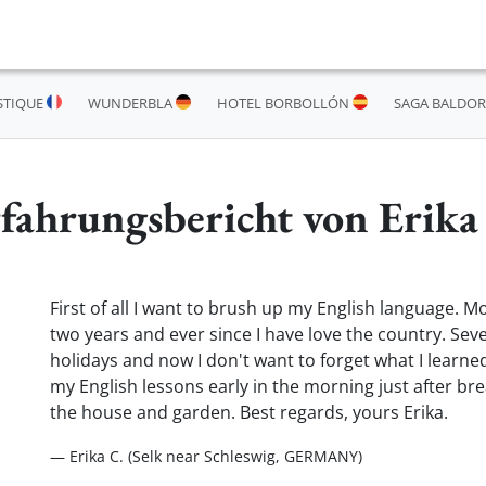
STIQUE
WUNDERBLA
HOTEL BORBOLLÓN
SAGA BALDOR
fahrungsbericht von Erika
First of all I want to brush up my English language. Mo
two years and ever since I have love the country. Sev
holidays and now I don't want to forget what I learned
my English lessons early in the morning just after br
the house and garden. Best regards, yours Erika.
— Erika C. (Selk near Schleswig, GERMANY)