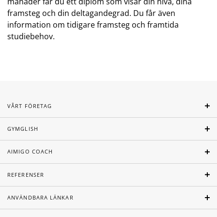
månader får du ett diplom som visar din nivå, dina
framsteg och din deltagandegrad. Du får även
information om tidigare framsteg och framtida
studiebehov.
VÅRT FÖRETAG
GYMGLISH
AIMIGO COACH
REFERENSER
ANVÄNDBARA LÄNKAR