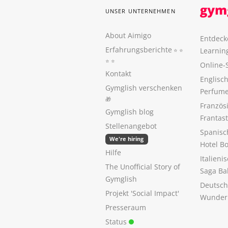
UNSER UNTERNEHMEN
About Aimigo
Entdeck
Erfahrungsberichte
Learnin
⭐️ ⭐️
⭐️ ⭐️
Online-
Kontakt
Englisch
Gymglish verschenken
Perfume
🎁
Französ
Gymglish blog
Frantas
Stellenangebot
Spanisc
We're hiring
Hotel B
Hilfe
Italieni
The Unofficial Story of
Saga Ba
Gymglish
Deutsch
Projekt 'Social Impact'
Wunder
Presseraum
Status