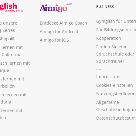
BUSINESS
Gymglish für Unte
e unsere
Entdecke Aimigo Coach
Für Bildungseinric
g Series
Aimigo for Android
Kooperation
Shop 🛍
Aimigo for iOS
Finden Sie eine
 lernen mit
Sprachschule oder
 California
Sprachtrainer
isch lernen mit
----
tique
Impressum
h lernen mit
Cookies einstellen
orbollón
Nutzungsbedingun
sch lernen mit
ldoria
Allgemeine
Geschäftsbedingu
 lernen mit
bla
Datenschutzbesti