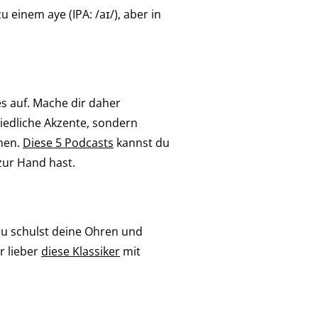
u einem aye (IPA: /aɪ/), aber in
es auf. Mache dir daher
iedliche Akzente, sondern
nen.
Diese 5 Podcasts
kannst du
zur Hand hast.
du schulst deine Ohren und
r lieber
diese Klassiker
mit