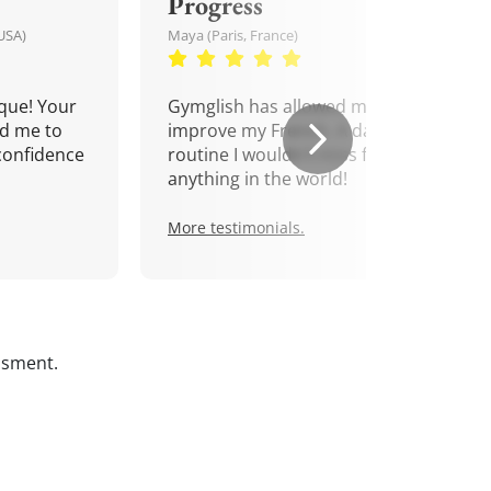
Progress
USA)
Maya (Paris, France)
que! Your
Gymglish has allowed me to
d me to
improve my French. A daily
confidence
routine I wouldn't miss for
anything in the world!
More testimonials.
ssment.