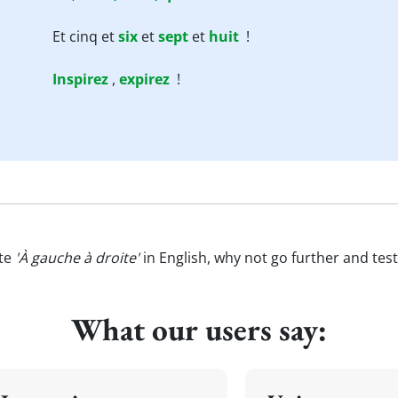
Et cinq et
six
et
sept
et
huit
!
Inspirez
,
expirez
!
ate
'À gauche à droite'
in English, why not go further and tes
What our users say: