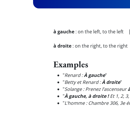
à gauche
:
on the left, to the left
à droite
:
on the right, to the right
Examples
"
Renard :
À gauche
"
"
Betty et Renard :
À droite
"
"
Solange : Prenez l’ascenseur
à
"
À gauche, à droite !
Et 1, 2, 3, 
"
L’homme : Chambre 306, 3e é