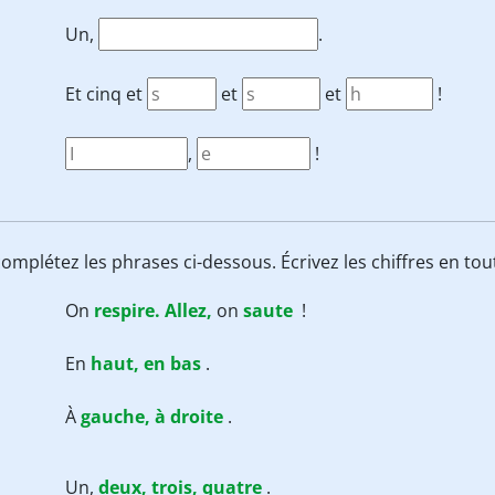
Un,
.
Et cinq et
et
et
!
,
!
 complétez les phrases ci-dessous. Écrivez les chiffres en tou
On
respire.
Allez,
on
saute
!
En
haut,
en
bas
.
À
gauche,
à
droite
.
Un,
deux,
trois,
quatre
.