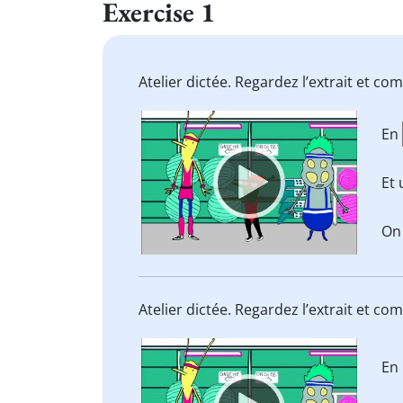
Exercise 1
Atelier dictée. Regardez l’extrait et co
Video
En
Player
Et 
On
Atelier dictée. Regardez l’extrait et co
Video
En
Player