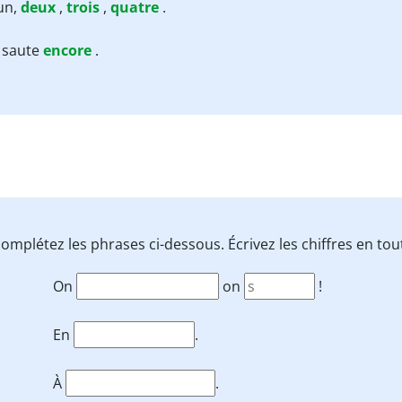
un,
deux
,
trois
,
quatre
.
 saute
encore
.
 complétez les phrases ci-dessous. Écrivez les chiffres en tou
On
on
!
En
.
À
.