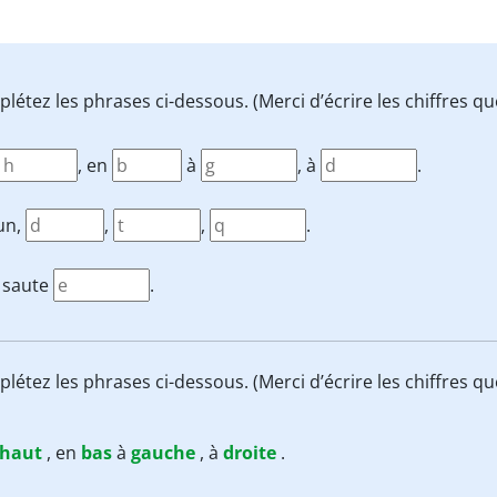
mplétez les phrases ci-dessous. (Merci d’écrire les chiffres 
, en
à
, à
.
un,
,
,
.
 saute
.
mplétez les phrases ci-dessous. (Merci d’écrire les chiffres 
haut
, en
bas
à
gauche
, à
droite
.