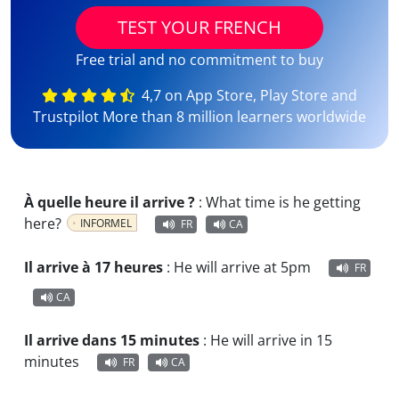
TEST YOUR FRENCH
Free trial and no commitment to buy
4,7 on App Store, Play Store and
Trustpilot More than 8 million learners worldwide
À quelle heure il arrive ?
:
What time is he getting
here?
INFORMEL
FR
CA
Il arrive à 17 heures
:
He will arrive at 5pm
FR
CA
Il arrive dans 15 minutes
:
He will arrive in 15
minutes
FR
CA