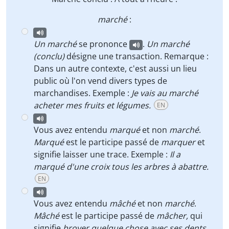
marché
:
Un marché
se prononce
.
Un marché
(conclu)
désigne une transaction. Remarque :
Dans un autre contexte, c'est aussi un lieu
public où l'on vend divers types de
marchandises. Exemple :
Je vais au marché
acheter mes fruits et légumes.
EN
Vous avez entendu
marqué
et non
marché
.
Marqué
est le participe passé de
marquer
et
signifie laisser une trace. Exemple :
Il a
marqué d'une croix tous les arbres à abattre.
EN
Vous avez entendu
mâché
et non
marché
.
Mâché
est le participe passé de
mâcher,
qui
signifie
broyer quelque chose avec ses dents,