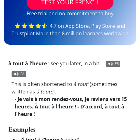
TEST YOUR FRENCH
Free trial and no commitment to buy
4,7 on App Store, Play Store and
Trustpilot More than 8 million learners worldwide
à tout à l'heure
:
see you later, in a bit
FR
CA
This is often shortened to
à tout’
(sometimes
written as
à toute
).
- Je vais à mon rendez-vous, je reviens vers 15
heures. À tout à l'heure ! - D'accord, à tout à
l'heure !
Examples
"
À tout à l’heure
Jeanine
"