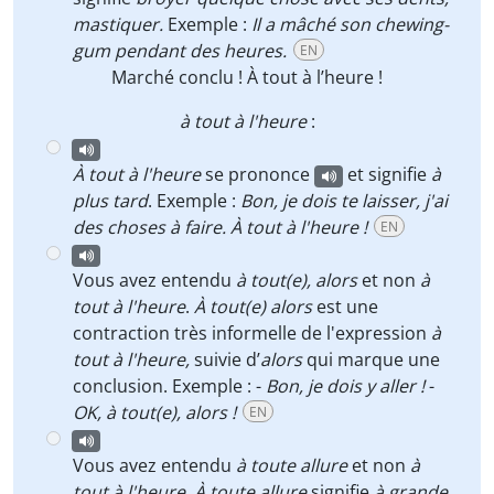
mastiquer.
Exemple :
Il a mâché son chewing-
gum pendant des heures.
EN
Marché conclu !
À tout à l’heure !
à tout à l'heure
:
À tout à l'heure
se prononce
et signifie
à
plus tard
. Exemple :
Bon, je dois te laisser, j'ai
des choses à faire. À tout à l'heure !
EN
Vous avez entendu
à tout(e), alors
et non
à
tout à l'heure
.
À tout(e) alors
est une
contraction très informelle de l'expression
à
tout à l'heure,
suivie d’
alors
qui marque une
conclusion. Exemple :
-
Bon, je dois y aller !
-
OK, à tout(e), alors !
EN
Vous avez entendu
à toute allure
et non
à
tout à l'heure
.
À toute allure
signifie
à grande