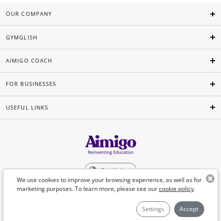
OUR COMPANY
GYMGLISH
AIMIGO COACH
FOR BUSINESSES
USEFUL LINKS
English
We use cookies to improve your browsing experience, as well as for
marketing purposes. To learn more, please see our
cookie policy
.
©Aimigo 2026
Settings
Accept