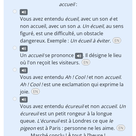
accueil
:
Vous avez entendu
écueil,
avec un son
é
et
non accueil, avec un son
a
.
Un écueil,
au sens
figuré, est une difficulté, un obstacle
dangereux. Exemple :
Un écueil à éviter.
EN
Un
accueil
se prononce
. Il désigne le lieu
où l'on reçoit les visiteurs.
EN
Vous avez entendu
Ah ! Cool !
et non
accueil
.
Ah ! Cool !
est une exclamation qui exprime la
joie.
EN
Vous avez entendu
écureuil
et non
accueil
.
Un
écureuil
est un petit rongeur à la longue
queue.
L'écureuil
est à Londres ce que
le
pigeon
est à Paris : personne ne les aime.
EN
Marché
conclu ! À tout à l’heure !