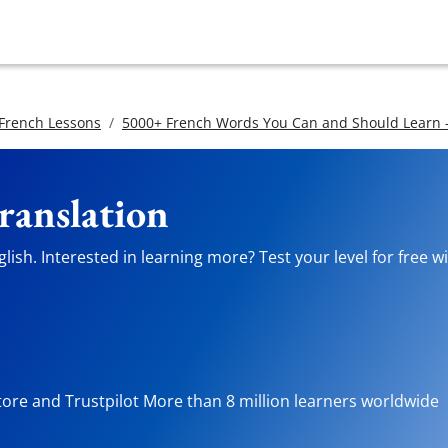
 French Lessons
5000+ French Words You Can and Should Learn -
ranslation
ish. Interested in learning more? Test your level for free w
tore and Trustpilot More than 8 million learners worldwide