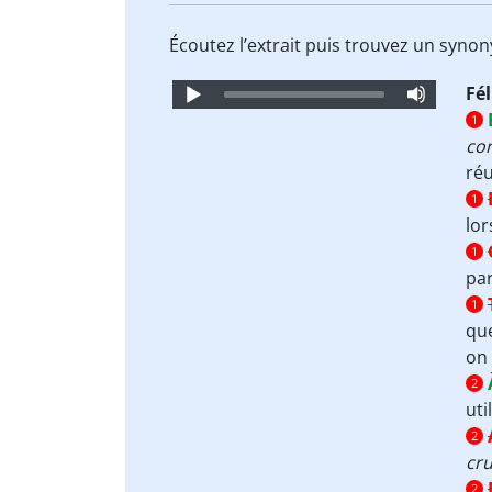
Écoutez l’extrait puis trouvez un syn
Audio
Fél
Player
1
co
réu
1
lor
1
par
1
que
on
2
uti
2
cru
2