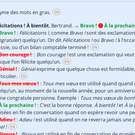
onyme des mots en gras.
EN
icitations ! À bientôt
, Bertrand. →
Bravo !
À la prochain
1
Bravo !
:
Félicitations !
, comme
Bravo !
sont des exclamation
ngratuler
) quelqu’un. On dit
Félicitations !
ou
Bravo !
à l’occa
ssie, ou d’un bilan comptable terminé !
EN
Bon courage !
:
Bon courage !
est une exclamation qui veut
sque l’on félicite quelqu’un.
EN
Génial !
:
Génial
exprime que quelque chose est formidable,
ticulier.
EN
Tous mes vœux !
:
Tous mes vœux
est utilisé quand quand 
lqu’un, au moment de la nouvelle année, pour un annivers
 ne congratule personne. Exemple :
Tous mes vœux de bonh
À la prochaine !
:
C’est la bonne réponse.
À bientôt !
et
À la
lisées en fin de conversation quand on espère revoir une
Adieu !
:
Adieu !
est utilisé quand on ne reverra jamais une
el !
EN
Bisous !
:
Bisous
est utilisé en fin de conversation de maniè