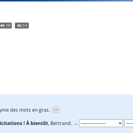
FR
CA
onyme des mots en gras.
EN
icitations ! À bientôt
, Bertrand. →