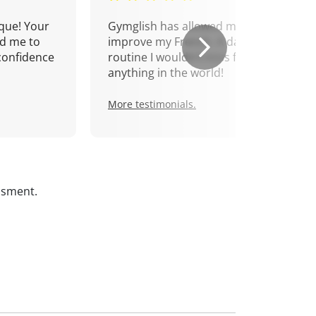
que! Your
Gymglish has allowed me to
d me to
improve my French. A daily
confidence
routine I wouldn't miss for
anything in the world!
More testimonials.
ssment.