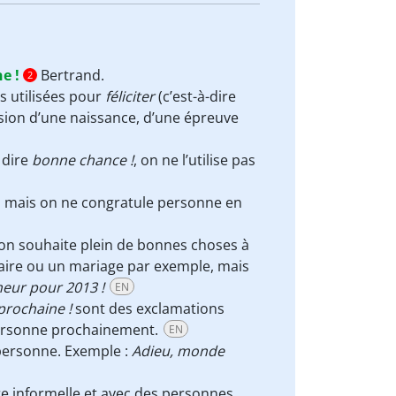
e !
Bertrand.
2
s utilisées pour
féliciter
(c’est-à-dire
sion d’une naissance, d’une épreuve
 dire
bonne chance !
, on ne l’utilise pas
 mais on ne congratule personne en
on souhaite plein de bonnes choses à
aire ou un mariage par exemple, mais
eur pour 2013 !
EN
 prochaine !
sont des exclamations
 personne prochainement.
EN
 personne. Exemple :
Adieu, monde
re informelle et avec des personnes