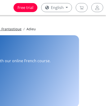
Free trial
English
 Frantastique
Adieu
ith our online French course.