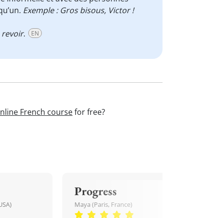
qu’un.
Exemple : Gros bisous, Victor !
 revoir
.
EN
nline French course
for free?
Progress
USA)
Maya (Paris, France)