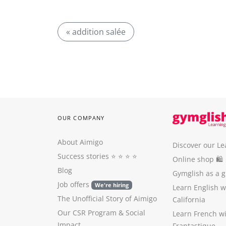
« addition salée
OUR COMPANY
About Aimigo
Discover our Le
Success stories
⭐️ ⭐️ ⭐️ ⭐️
Online shop 🛍
Blog
Gymglish as a gi
Job offers
We're hiring
Learn English 
The Unofficial Story of Aimigo
California
Our CSR Program
&
Social
Learn French w
Impact
Frantastique