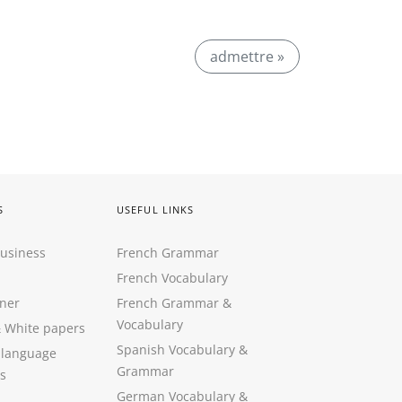
admettre »
S
USEFUL LINKS
Business
French Grammar
French Vocabulary
ner
French Grammar &
Vocabulary
&
White papers
Spanish Vocabulary
&
 language
Grammar
s
German Vocabulary
&