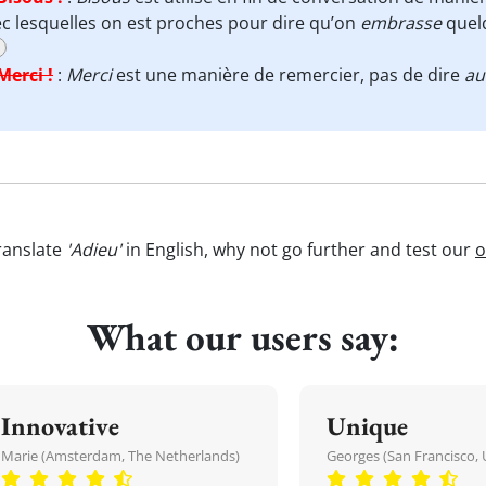
c lesquelles on est proches pour dire qu’on
embrasse
quel
Merci !
:
Merci
est une manière de remercier, pas de dire
au
ranslate
'Adieu'
in English, why not go further and test our
o
What our users say:
Innovative
Unique
Marie (Amsterdam, The Netherlands)
Georges (San Francisco, 