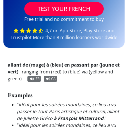
TEST YOUR FRENCH
Free trial and no commitment to buy
4,7 on App Store, Play Store and
Trustpilot More than 8 million learners worldwide
allant de (rouge) à (bleu) en passant par (jaune et
vert)
:
ranging from (red) to (blue) via (yellow and
green)
FR
CA
Examples
"
Idéal pour les soirées mondaines, ce lieu a vu
passer le Tout-Paris artistique et culturel, allant
de Juliette Gréco
à François Mitterrand
.
"
"
Idéal pour les soirées mondaines, ce lieu a vu